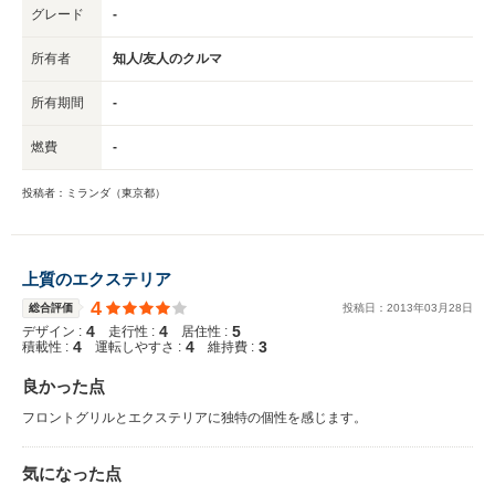
グレード
-
所有者
知人/友人のクルマ
所有期間
-
燃費
-
投稿者：ミランダ（東京都）
上質のエクステリア
4
総合評価
投稿日：
2013
年
03
月
28
日
4
4
5
デザイン :
走行性 :
居住性 :
4
4
3
積載性 :
運転しやすさ :
維持費 :
良かった点
フロントグリルとエクステリアに独特の個性を感じます。
気になった点