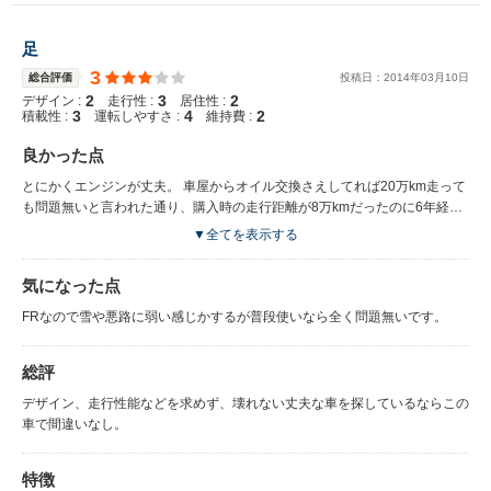
足
3
総合評価
投稿日：
2014
年
03
月
10
日
2
3
2
デザイン :
走行性 :
居住性 :
3
4
2
積載性 :
運転しやすさ :
維持費 :
良かった点
とにかくエンジンが丈夫。 車屋からオイル交換さえしてれば20万km走って
も問題無いと言われた通り、購入時の走行距離が8万kmだったのに6年経っ
た今でも何も問題無く走ってます。
▼全てを表示する
気になった点
FRなので雪や悪路に弱い感じかするが普段使いなら全く問題無いです。
総評
デザイン、走行性能などを求めず、壊れない丈夫な車を探しているならこの
車で間違いなし。
特徴