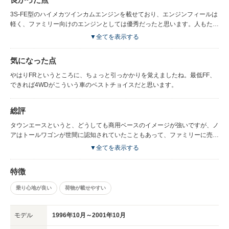
3S-FE型のハイメカツインカムエンジンを載せており、エンジンフィールは
軽く、ファミリー向けのエンジンとしては優秀だったと思います。人もたく
さん載せられますから、仲間で遊びに行く時に、とても便利でした。
▼全てを表示する
気になった点
やはりFRというところに、ちょっと引っかかりを覚えましたね。最低FF、
できれば4WDがこういう車のベストチョイスだと思います。
総評
タウンエースというと、どうしても商用ベースのイメージが強いですが、ノ
アはトールワゴンが世間に認知されていたこともあって、ファミリーに売れ
た車だと思います。今ではトールワゴンはFFが多いですが、この頃のトヨ
▼全てを表示する
タはエンジン縦置き＋FRで通していましたね。
特徴
乗り心地が良い
荷物が載せやすい
モデル
1996年10月～2001年10月