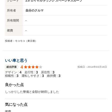
グレード
2.0 ロイヤルラウンジ スペーシャスルーフ
所有者
自分のクルマ
所有期間
-
燃費
-
投稿者：モコモコ（東京都）
いい車と思う
4
総合評価
投稿日：
2014
年
03
月
16
日
4
3
3
デザイン :
走行性 :
居住性 :
3
3
3
積載性 :
運転しやすさ :
維持費 :
良かった点
しっかりした整備と金額が納得しました
気になった点
燃費