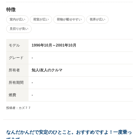
特徴
室内が広い
荷室が広い
荷物が載せやすい
視界が広い
見切りが良い
モデル
1996年10月～2001年10月
グレード
-
所有者
知人/友人のクルマ
所有期間
-
燃費
-
投稿者：カズ７７
なんだかんだで安定のひとこと。おすすめですよ！一度乗っ