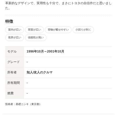
革新的なデザインで、実用性も十分で、まさにトヨタの自信作だと思いまし
た。
特徴
室内が広い
荷室が広い
荷物が載せやすい
小回りが利く
視界が広い
信頼性が高い
モデル
1996年10月～2001年10月
グレード
-
所有者
知人/友人のクルマ
所有期間
-
燃費
-
投稿者：基礎ニシキ（東京都）