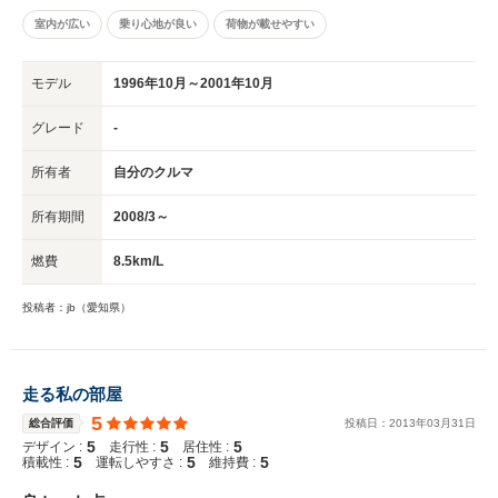
室内が広い
乗り心地が良い
荷物が載せやすい
モデル
1996年10月～2001年10月
グレード
-
所有者
自分のクルマ
所有期間
2008/3～
燃費
8.5km/L
投稿者：jb（愛知県）
走る私の部屋
5
総合評価
投稿日：
2013
年
03
月
31
日
5
5
5
デザイン :
走行性 :
居住性 :
5
5
5
積載性 :
運転しやすさ :
維持費 :