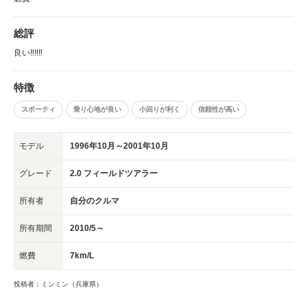
総評
良い‼︎‼︎‼︎
特徴
スポーティ
乗り心地が良い
小回りが利く
信頼性が高い
モデル
1996年10月～2001年10月
グレード
2.0 フィールドツアラー
所有者
自分のクルマ
所有期間
2010/5～
燃費
7km/L
投稿者：ミンミン（兵庫県）