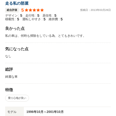
走る私の部屋
5
総合評価
投稿日：
2013
年
03
月
26
日
5
5
5
デザイン :
走行性 :
居住性 :
5
5
5
積載性 :
運転しやすさ :
維持費 :
良かった点
私の車は、何時も掃除をしている為、とてもきれいです。
気になった点
なし
総評
綺麗な車
特徴
乗り心地が良い
モデル
1996年10月～2001年10月