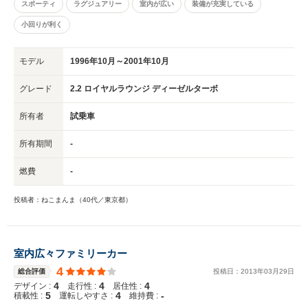
スポーティ
ラグジュアリー
室内が広い
装備が充実している
小回りが利く
モデル
1996年10月～2001年10月
グレード
2.2 ロイヤルラウンジ ディーゼルターボ
所有者
試乗車
所有期間
-
燃費
-
投稿者：ねこまんま（40代／東京都）
室内広々ファミリーカー
4
総合評価
投稿日：
2013
年
03
月
29
日
4
4
4
デザイン :
走行性 :
居住性 :
5
4
-
積載性 :
運転しやすさ :
維持費 :