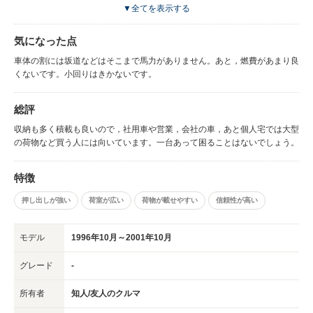
ています。荷物の積載はもちろん，よく走 るし，丁寧に乗ればながーく乗
▼全てを表示する
れます。部品も安くで手に入ります。
気になった点
車体の割には坂道などはそこまで馬力がありません。あと，燃費があまり良
くないです。小回りはきかないです。
総評
収納も多く積載も良いので，社用車や営業，会社の車，あと個人宅では大型
の荷物など買う人には向いています。一台あって困ることはないでしょう。
特徴
押し出しが強い
荷室が広い
荷物が載せやすい
信頼性が高い
モデル
1996年10月～2001年10月
グレード
-
所有者
知人/友人のクルマ