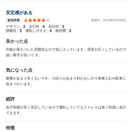
安定感がある
4
総合評価
投稿日：
2013
年
03
月
29
日
3
4
3
デザイン :
走行性 :
居住性 :
3
4
3
積載性 :
運転しやすさ :
維持費 :
良かった点
外観が落ちついた雰囲気なので気に入っています。荷室が広々しているので
使い勝手が良いで す。
気になった点
燃費があまり良くないです。小回りがあまり利かないので車庫入れや駐車に
気をつかいます。
総評
走行性能が良く安定しているので運転していてもストレスは無く快適に走行
できます。
特徴