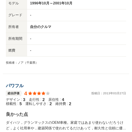
モデル
1996年10月～2001年10月
グレード
-
所有者
自分のクルマ
所有期間
-
燃費
-
投稿者：ノア（千葉県）
パワフル
4
総合評価
投稿日：
2013
年
03
月
27
日
3
2
4
デザイン :
走行性 :
居住性 :
5
2
2
積載性 :
運転しやすさ :
維持費 :
良かった点
ダイハツ，グランマックスのOEM車種。家庭ではあまり使わないだろうけ
ど，よく社用車や，建築関係で使われてるだけあって，耐久性と信頼に優れ