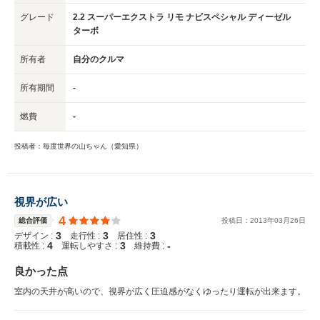
グレード
2.2 スーパーエクストラ リモ ナビスペシャル ディーゼル
ターボ
所有者
自分のクルマ
所有期間
-
燃費
-
投稿者：毎度世界の山ちゃん（愛知県）
視界が広い
4
総合評価
投稿日：
2013
年
03
月
26
日
3
3
3
デザイン :
走行性 :
居住性 :
4
3
-
積載性 :
運転しやすさ :
維持費 :
良かった点
室内の天井が高いので、視界が広く圧迫感がなくゆったり運転が出来ます。