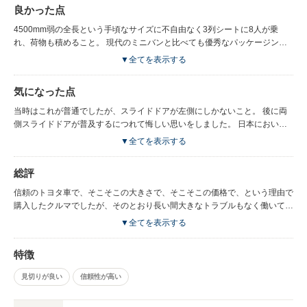
良かった点
4500mm弱の全長という手頃なサイズに不自由なく3列シートに8人が乗
れ、荷物も積めること。 現代のミニバンと比べても優秀なパッケージング
だと思います。 同じ5ナンバーサイズとはいえ、今のノアは成長して昔のク
▼全てを表示する
ラウン並みのサイズだし、シエンタは短すぎて何もかもキツキツな感じがす
るので、このノアのような4500mm前後の中間サイズを今再び出してもらえ
気になった点
るとありがたいですね。 商用タイプも設定されていた関係か、ハイエース
の弟分のようなタフさを感じます。 前後にシッカリとしたバンパーが装着
当時はこれが普通でしたが、スライドドアが左側にしかないこと。 後に両
されているのも、ちょっとの接触でフェンダーやバックドアにまで被害が及
側スライドドアが普及するにつれて悔しい思いをしました。 日本において
ぶ現代のクルマには無い美点です。
は、歩道際に停めて乗り降りするよりも、壁際に停めて乗り降りする事のほ
▼全てを表示する
うが圧倒的に多いので。
総評
信頼のトヨタ車で、そこそこの大きさで、そこそこの価格で、という理由で
購入したクルマでしたが、そのとおり長い間大きなトラブルもなく働いても
らいました。 現代のクルマには及ばない部分も多々ありますが、逆に現代
▼全てを表示する
のクルマには無い良い部分も持っていたなと感じます。
特徴
見切りが良い
信頼性が高い