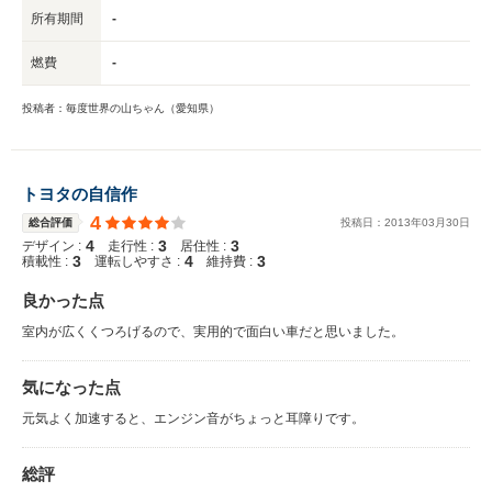
所有期間
-
燃費
-
投稿者：毎度世界の山ちゃん（愛知県）
トヨタの自信作
4
総合評価
投稿日：
2013
年
03
月
30
日
4
3
3
デザイン :
走行性 :
居住性 :
3
4
3
積載性 :
運転しやすさ :
維持費 :
良かった点
室内が広くくつろげるので、実用的で面白い車だと思いました。
気になった点
元気よく加速すると、エンジン音がちょっと耳障りです。
総評