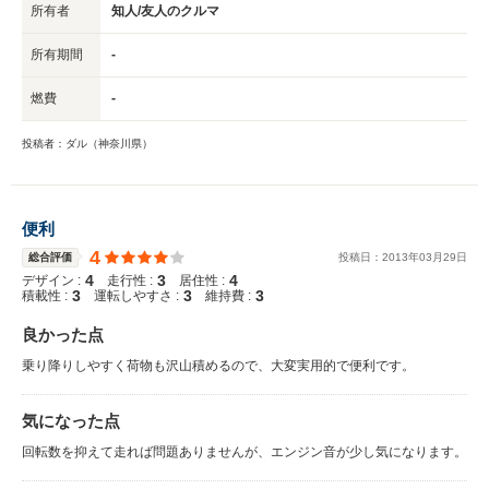
所有者
知人/友人のクルマ
所有期間
-
燃費
-
投稿者：ダル（神奈川県）
便利
4
総合評価
投稿日：
2013
年
03
月
29
日
4
3
4
デザイン :
走行性 :
居住性 :
3
3
3
積載性 :
運転しやすさ :
維持費 :
良かった点
乗り降りしやすく荷物も沢山積めるので、大変実用的で便利です。
気になった点
回転数を抑えて走れば問題ありませんが、エンジン音が少し気になります。