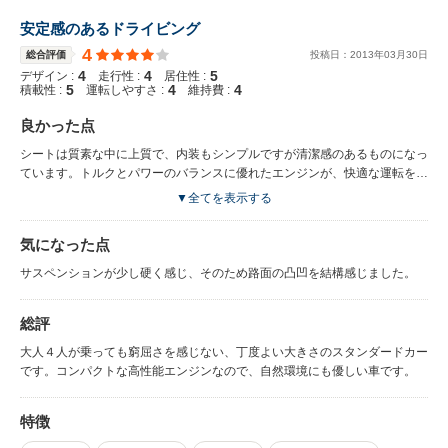
安定感のあるドライビング
4
総合評価
投稿日：
2013
年
03
月
30
日
4
4
5
デザイン :
走行性 :
居住性 :
5
4
4
積載性 :
運転しやすさ :
維持費 :
良かった点
シートは質素な中に上質で、内装もシンプルですが清潔感のあるものになっ
ています。トルクとパワーのバランスに優れたエンジンが、快適な運転を支
えてくれます。
▼全てを表示する
気になった点
サスペンションが少し硬く感じ、そのため路面の凸凹を結構感じました。
総評
大人４人が乗っても窮屈さを感じない、丁度よい大きさのスタンダードカー
です。コンパクトな高性能エンジンなので、自然環境にも優しい車です。
特徴