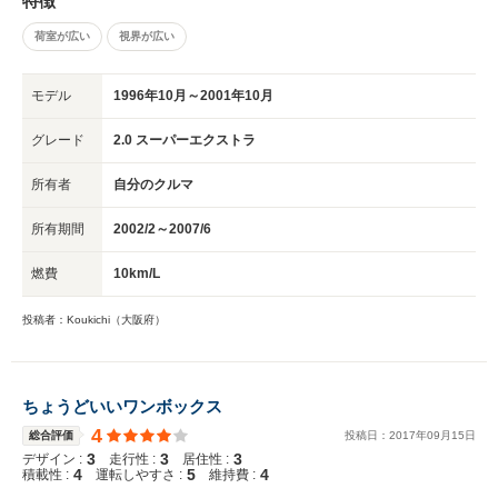
特徴
荷室が広い
視界が広い
モデル
1996年10月～2001年10月
グレード
2.0 スーパーエクストラ
所有者
自分のクルマ
所有期間
2002/2～2007/6
燃費
10km/L
投稿者：Koukichi（大阪府）
ちょうどいいワンボックス
4
総合評価
投稿日：
2017
年
09
月
15
日
3
3
3
デザイン :
走行性 :
居住性 :
4
5
4
積載性 :
運転しやすさ :
維持費 :