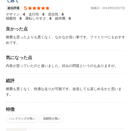
てみて
5
総合評価
投稿日：
2013
年
03
月
27
日
4
4
4
デザイン :
走行性 :
居住性 :
4
4
4
積載性 :
運転しやすさ :
維持費 :
良かった点
燃費も思ったよりも悪くなく、なかなか良い車です。ファミリーにもおすす
めです。
気になった点
内装が思っていたのと違いました。好みの問題というのもありますが。
総評
燃費も悪くなく、快適な走りが可能です。改造しても楽しめるかと思いま
す。
特徴
ハンドリングが良い
信頼性が高い