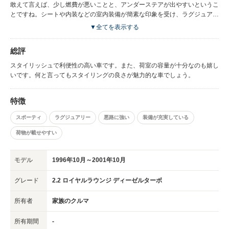
敢えて言えば、少し燃費が悪いことと、アンダーステアが出やすいというこ
とですね。シートや内装などの室内装備が簡素な印象を受け、ラグジュアリ
ーという点では物足りないですね。
▼全てを表示する
総評
スタイリッシュで利便性の高い車です。また、荷室の容量が十分なのも嬉し
いです。何と言ってもスタイリングの良さが魅力的な車でしょう。
特徴
スポーティ
ラグジュアリー
悪路に強い
装備が充実している
荷物が載せやすい
モデル
1996年10月～2001年10月
グレード
2.2 ロイヤルラウンジ ディーゼルターボ
所有者
家族のクルマ
所有期間
-