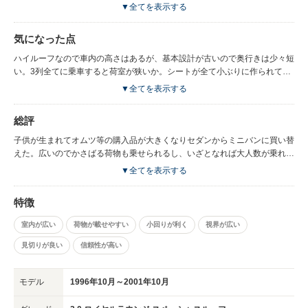
人乗りのキャプテンシートにしたが買い物の荷物等を3列目に置きやすい。
▼全てを表示する
セカンドシートが3人用の1列シートだと3列目に荷物を置きにくいと思う。
室内を広く見せる為か各シートが小さいので、1列目から2列目に行く時に
気になった点
シート間が広く移動しやすい。
ハイルーフなので車内の高さはあるが、基本設計が古いので奥行きは少々短
い。3列全てに乗車すると荷室が狭いか。シートが全て小ぶりに作られてい
る為、特に3列目に乗車する際にはヘッドレストをずいぶん伸ばす必要あ
▼全てを表示する
り。1列目2列目はシートとヘッドレストの間に首用のクッションを入れら
れるが3列目は間が離れすぎていて無理。後輪駆動のミニバンなので絵に書
総評
いたように雪に弱い。FFのミニバンなら冬季はスタッドレスタイヤでスキ
ー場まで行けるが、FRのミニバンはスタッドレスタイヤを装着しても、最
子供が生まれてオムツ等の購入品が大きくなりセダンからミニバンに買い替
後はチェーンが必要。大きい車なので燃費は悪い。
えた。広いのでかさばる荷物も乗せられるし、いざとなれば大人数が乗れる
のが助かる。運転席が高いと運転が楽しくなる。
▼全てを表示する
特徴
室内が広い
荷物が載せやすい
小回りが利く
視界が広い
見切りが良い
信頼性が高い
モデル
1996年10月～2001年10月