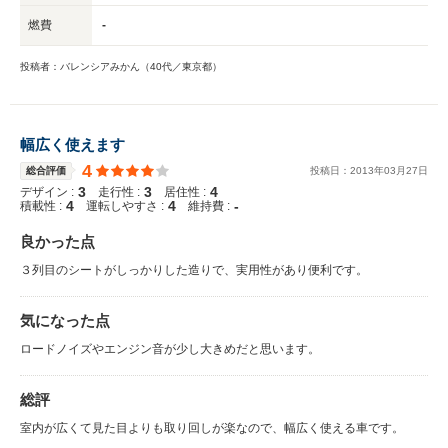
燃費
-
投稿者：バレンシアみかん（40代／東京都）
幅広く使えます
4
総合評価
投稿日：
2013
年
03
月
27
日
3
3
4
デザイン :
走行性 :
居住性 :
4
4
-
積載性 :
運転しやすさ :
維持費 :
良かった点
３列目のシートがしっかりした造りで、実用性があり便利です。
気になった点
ロードノイズやエンジン音が少し大きめだと思います。
総評
室内が広くて見た目よりも取り回しが楽なので、幅広く使える車です。