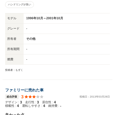
ハンドリングが良い
モデル
1996年10月～2001年10月
グレード
-
所有者
その他
所有期間
-
燃費
-
投稿者：もずく
ファミリーに売れた車
3
総合評価
投稿日：
2013
年
03
月
28
日
3
3
4
デザイン :
走行性 :
居住性 :
4
4
-
積載性 :
運転しやすさ :
維持費 :
良かった点