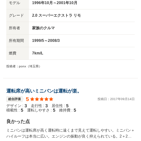
モデル
1996年10月～2001年10月
グレード
2.0 スーパーエクストラ リモ
所有者
家族のクルマ
所有期間
1999/5～2008/3
燃費
7km/L
投稿者：ponx（埼玉県）
運転席が高いミニバンは運転が楽。
5
総合評価
投稿日：
2017
年
09
月
14
日
3
3
5
デザイン :
走行性 :
居住性 :
5
5
5
積載性 :
運転しやすさ :
維持費 :
良かった点
ミニバンは運転席が高く運転時に遠くまで見えて運転しやすい。ミニバン＋
ハイルーフは本当に広い。エンジンの振動が良く抑えられている。2＋2＋3