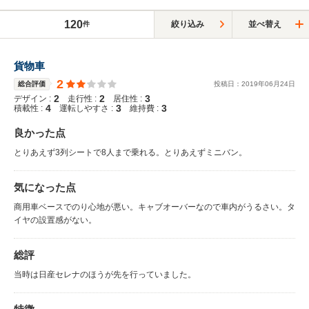
120
絞り込み
並べ替え
件
貨物車
2
総合評価
投稿日：
2019
年
06
月
24
日
2
2
3
デザイン :
走行性 :
居住性 :
4
3
3
積載性 :
運転しやすさ :
維持費 :
良かった点
とりあえず3列シートで8人まで乗れる。とりあえずミニバン。
気になった点
商用車ベースでのり心地が悪い。キャブオーバーなので車内がうるさい。タ
イヤの設置感がない。
総評
当時は日産セレナのほうが先を行っていました。