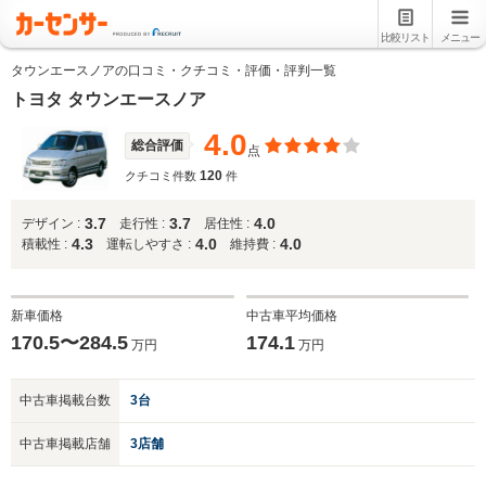
比較リスト
メニュー
タウンエースノアの口コミ・クチコミ・評価・評判一覧
トヨタ タウンエースノア
4.0
総合評価
点
120
クチコミ件数
件
3.7
3.7
4.0
デザイン :
走行性 :
居住性 :
4.3
4.0
4.0
積載性 :
運転しやすさ :
維持費 :
新車価格
中古車平均価格
170.5〜284.5
174.1
万円
万円
中古車掲載台数
3台
中古車掲載店舗
3店舗