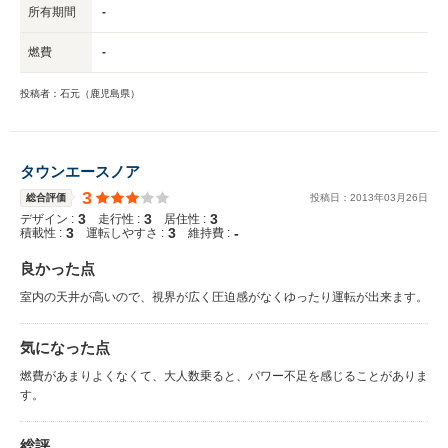
所有期間
-
燃費
-
投稿者：石元（鹿児島県）
タウンエースノア
3
総合評価
投稿日：
2013
年
03
月
26
日
3
3
3
デザイン :
走行性 :
居住性 :
3
3
-
積載性 :
運転しやすさ :
維持費 :
良かった点
室内の天井が高いので、視界が広く圧迫感がなくゆったり運転が出来ます。
気になった点
燃費があまりよくなくて、大人数乗ると、パワー不足を感じることがありま
す。
総評