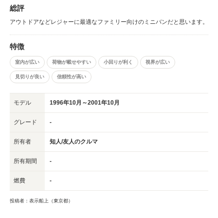
総評
アウトドアなどレジャーに最適なファミリー向けのミニバンだと思います。
特徴
室内が広い
荷物が載せやすい
小回りが利く
視界が広い
見切りが良い
信頼性が高い
モデル
1996年10月～2001年10月
グレード
-
所有者
知人/友人のクルマ
所有期間
-
燃費
-
投稿者：表示船上（東京都）