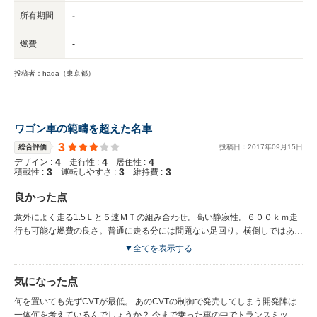
所有期間
-
燃費
-
投稿者：hada（東京都）
ワゴン車の範疇を超えた名車
3
総合評価
投稿日：
2017
年
09
月
15
日
4
4
4
デザイン :
走行性 :
居住性 :
3
3
3
積載性 :
運転しやすさ :
維持費 :
良かった点
意外によく走る1.5Ｌと５速ＭＴの組み合わせ。高い静寂性。６００ｋｍ走
行も可能な燃費の良さ。普通に走る分には問題ない足回り。横倒しではある
が、ママチャリが載せられるラゲージスペースの広さ。
▼全てを表示する
気になった点
何を置いても先ずCVTが最低。 あのCVTの制御で発売してしまう開発陣は
一体何を考えているんでしょうか？ 今まで乗った車の中でトランスミッシ