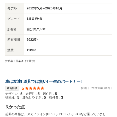
モデル
2012年5月～2025年10月
グレード
1.5 G W×B
所有者
自分のクルマ
所有期間
2022/7～
燃費
11km/L
投稿者：苦楽酒（千葉県）
車は友達! 道具では無い! 一生のパートナー!
5
総合評価
投稿日：
2022
年
09
月
07
日
5
5
5
デザイン :
走行性 :
居住性 :
5
5
3
積載性 :
運転しやすさ :
維持費 :
良かった点
前回の車輪は、スカイライン(HR-30)､ローレル(C-33)など乗っていまし