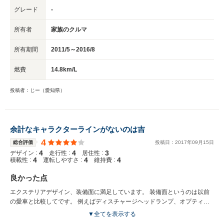
グレード
-
所有者
家族のクルマ
所有期間
2011/5～2016/8
燃費
14.8km/L
投稿者：じー（愛知県）
余計なキャラクターラインがないのは吉
4
総合評価
投稿日：
2017
年
09
月
15
日
4
4
3
デザイン :
走行性 :
居住性 :
4
4
4
積載性 :
運転しやすさ :
維持費 :
良かった点
エクステリアデザイン、装備面に満足しています。 装備面というのは以前
の愛車と比較してです。 例えばディスチャージヘッドランプ、オプティト
ロンメーター、マルチインフォメーションディスプレイ、ヒーター付レイン
▼全てを表示する
クリアリングミラー、スマートエントリー（エンジンスタートボタンやノブ