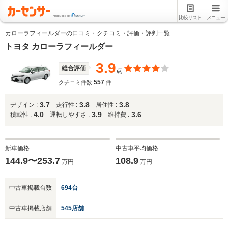
比較リスト
メニュー
カローラフィールダーの口コミ・クチコミ・評価・評判一覧
トヨタ カローラフィールダー
3.9
総合評価
点
557
クチコミ件数
件
3.7
3.8
3.8
デザイン :
走行性 :
居住性 :
4.0
3.9
3.6
積載性 :
運転しやすさ :
維持費 :
新車価格
中古車平均価格
144.9〜253.7
108.9
万円
万円
中古車掲載台数
694台
中古車掲載店舗
545店舗