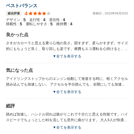
ベストバランス
4
総合評価
投稿日：
2023
年
09
月
20
日
5
4
4
デザイン :
走行性 :
居住性 :
5
5
4
積載性 :
運転しやすさ :
維持費 :
良かった点
さすがカローラと思える乗り心地の良さ。固すぎず、柔らかすぎず。サイズ
的にもちょうど良く、取り回しも楽です。燃費もエコ運転を心掛けると、車
載燃費計で21km/Lを記録し、平均で19km/Lはいきます。
▼全てを表示する
気になった点
アイドリングストップからのエンジン始動して発進する時に、軽くアクセル
踏み込んでも加速しない。 アクセルを半分踏んでも、全開にしても加速性
能に差はない。
▼全てを表示する
総評
踏めば加速し、ハンドル切れば曲がりこれで十分だと思える性能です。ハイ
スピードでちょっとした峠を流しても意外に曲がります。 大人4人が快適に
乗れる広さもあり、荷物もそこそこのります。
▼全てを表示する