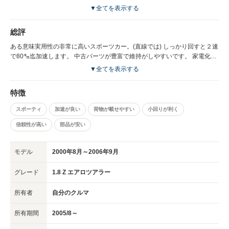
いです。
ニング材や吸音材を入れています。 かなりの改善しました。 エアフロセン
▼全てを表示する
サーへの吸気配管レイアウトが良くないのかノーマルでは低回転ではセンサ
ー感度が良くありません。 ミニコン等で対応可能です。 熱線や紫外線防止
総評
ガラスは標準装備に無いので、全て後付けです。 クールベールなど車外品
は有ります。
ある意味実用性の非常に高いスポーツカー。(直線では) しっかり回すと２速
で80㌔迄加速します。 中古パーツが豊富で維持がしやすいです。 家電化前
の車。
▼全てを表示する
特徴
スポーティ
加速が良い
荷物が載せやすい
小回りが利く
信頼性が高い
部品が安い
モデル
2000年8月～2006年9月
グレード
1.8 Z エアロツアラー
所有者
自分のクルマ
所有期間
2005/8～