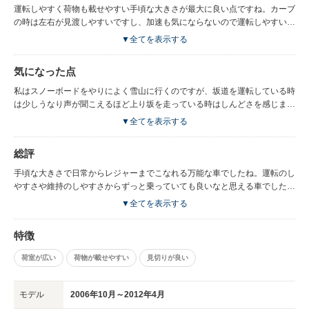
運転しやすく荷物も載せやすい手頃な大きさが最大に良い点ですね。カーブ
の時は左右が見渡しやすいですし、加速も気にならないので運転しやすい車
ですね。また、シートが適度な硬さになっているので長時間運転していても
▼全てを表示する
さほど苦痛にならないのも良いですね。私は高速道路を長時間運転すること
が多いのですが、楽に運転していられるっていうのはかなりポイントが高い
気になった点
ですね。あとは荷台がある程度広いので多くの荷物が入るというのも良かっ
たですね。
私はスノーボードをやりによく雪山に行くのですが、坂道を運転している時
は少しうなり声が聞こえるほど上り坂を走っている時はしんどさを感じまし
た。平地は問題は感じないのですが、坂道などの馬力が必要な所では少し弱
▼全てを表示する
いなった感じました。関連するところかもしれませんが、荷物や人をたくさ
ん載せた時には明らかに加速が悪くなったので、積載量が多くなると走りが
総評
悪くなるところも気になったところでしょうか。
手頃な大きさで日常からレジャーまでこなれる万能な車でしたね。運転のし
やすさや維持のしやすさからずっと乗っていても良いなと思える車でした。
男女問わない見た目からもやはりトヨタを代表する人気な車だと思えました
▼全てを表示する
ね。
特徴
荷室が広い
荷物が載せやすい
見切りが良い
モデル
2006年10月～2012年4月