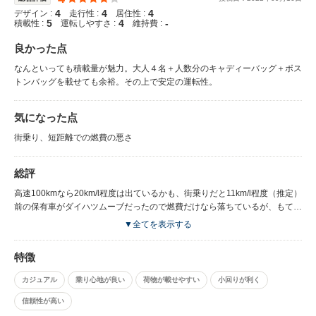
4
4
4
デザイン :
走行性 :
居住性 :
5
4
-
積載性 :
運転しやすさ :
維持費 :
良かった点
なんといっても積載量が魅力。大人４名＋人数分のキャディーバッグ＋ボス
トンバッグを載せても余裕。その上で安定の運転性。
気になった点
街乗り、短距離での燃費の悪さ
総評
高速100kmなら20km/l程度は出ているかも、街乗りだと11km/l程度（推定）
前の保有車がダイハツムーブだったので燃費だけなら落ちているが、もてあ
ますほどの積載量＋登録車ならでは安定性で今回の乗り換えは成功だった
▼全てを表示する
と。社格のわりには小回りも気使わなくてもよいのは魅力 数少ない5ナンバ
ーセダン（ステーションワゴン）にこだわったかいがありました。
特徴
カジュアル
乗り心地が良い
荷物が載せやすい
小回りが利く
信頼性が高い