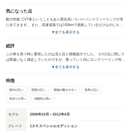
の強みだと思います インパネ: 高級感はないですが安っぽさも無いです 特に
メーターの質感と助手席側の収納はお気に入りでした
気になった点
動力性能: CVT車ということもあり悪名高いラバーバンドフィーリングが常
に出てきます。 また、高速道路では100kmで巡航しているだけなのにエン
ジンからもう無理！とでも言いたげな音が… 車体自体の直進安定性は高い
▼全てを表示する
だけにこの非力さはかなり気になりました。 ドライブフィール: 先も述べた
通りアクセルのフィーリングは最悪です。 また、ステアリングもアシスト
総評
が効きすぎておりゴムが何重にも巻き付けられた軸を回しているような感覚
になり路面状況が全く分かりませんでした。 遠くへ行くための車としてこ
この車を買う時に重視したのは見た目と積載能力でした。 その2点に関して
れらの性能は全く満足できるものではありませんでした。 燃費: 燃費のため
は間違いなく満足していたのですが、乗っていく内にロングツーリング性能
のcvtなのにあんまり伸びないな…と言った感想が出ました。 特に高速巡航
が欲しいということに気が付きました。 北海道在住ということもあり日に
▼全てを表示する
では10kmちょっとしか出ないのが非常に気になりました。
お出かけとなると日に200kmほどの運転をする機会も多く、そうなると高
速での非力さや細かいペダル操作での車間調整が効かない点などが気になっ
特徴
てしまい、結果的に手放す次第となりました。 社会人となり、初のマイカ
ーだったのですが結果としては1年弱で乗り換えとなり、あまり満足は行か
室内が広い
荷室が広い
荷物が載せやすい
視界が広い
ない選択をしてしまったということになります。 しかし、友人3人を乗せて
行った旅行や、家族を乗せて行った食事などで活躍してくれたのもまた事実
見切りが良い
信頼性が高い
です。 やはり基本的な走行性能が良ければ…と思ってしまう惜しい車でし
た。
モデル
2006年10月～2012年4月
グレード
1.5 X スペシャルエディション