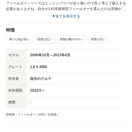
フィールダーシリーズはエンジンパワーが余り無いので良く考えて購入する
必要がありますね…自分が140系後期型フィールダーを選んだのは荷物が運
べる事、大人四人が乗って長距離の旅行が疲れない事ですかね…140系後期
▼全てを表示する
型フィールダーのデザインは個人差があります…青色の140系フィールダー
後期型 1800S 4WDなら個人的には良い車だと思います…積載量は160系フ
特徴
ィールダーが良いですが、140系フィールダーは、フロントからテールに掛
けての綺麗なボディーラインも特徴なので購入する時にはその辺りをしゃが
乗り心地が良い
荷室が広い
荷物が載せやすい
視界が広い
んだり、立ったりの繰り返しを見る事で140系フィールダーの良さが出てき
ますよ！
モデル
2006年10月～2012年4月
グレード
1.8 S 4WD
所有者
自分のクルマ
所有期間
2022/3～
燃費
-
投稿者：フィールダー（50代／北海道）