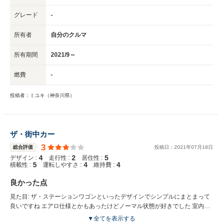
グレード
-
所有者
自分のクルマ
所有期間
2021/9～
燃費
-
投稿者：ミユキ（神奈川県）
ザ・街中カー
3
総合評価
投稿日：
2021
年
07
月
18
日
4
2
5
デザイン :
走行性 :
居住性 :
5
4
4
積載性 :
運転しやすさ :
維持費 :
良かった点
見た目: ザ・ステーションワゴンといったデザインでシンプルにまとまって
良いですね エアロ仕様とかもあったけどノーマル状態が好きでした 室内空
間: 男四人が乗ってさらに旅行道具を乗せてもまだ余裕の室内空間はこの車
▼全てを表示する