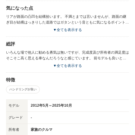
を掴むだけで開錠するところが特に良い）、サイドターンランプ付ドアミラ
気になった点
ー、ボンネット裏の拡散式ウォッシャー等、以前の愛車に無かった装備なの
でお気に入りです。最近の車はいいですね。 おまけですが、夜間にスマー
リアが路面の凸凹を結構拾います。 不満とまでは言いませんが、路面の継
トキーを持って車に近づくとアンロックする前にフワッとルームランプが灯
ぎ目が結構はっきりした道路ではガタンという音ともに気になるポイントで
るのが粋な演出と感じます。
す。 横から見るとフロントに腰高感があるのであまり精悍な感じに見えな
▼全てを表示する
い。
総評
いろんな場で他人に勧める勇気は無いですが、完成度及び所有者の満足度は
そこそこ高く思える車なんだろうなと感じています。 前モデルも良いと思
っていましたが、スタイルに関しては現行モデルのほうが好みです。 以前
▼全てを表示する
の愛車は希少な車種だった為、街中で同車種を見かけてはあまりの珍しさに
喜んでいましたが、今度はかなりの頻度で見かけることになると思います
特徴
し、知人、会社の同僚には勧めたくないのが本音。
ハンドリングが良い
モデル
2012年5月～2025年10月
グレード
-
所有者
家族のクルマ