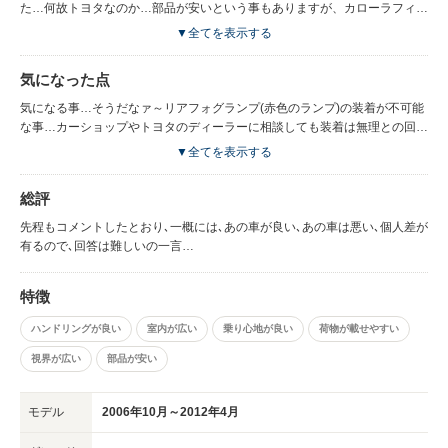
た…何故トヨタなのか…部品が安いという事もありますが、カローラフィー
ルダー1800S-4WD(140系?)を購入！車体カラーは､ズバリ！ブルーを選び
▼全てを表示する
ました!納車の当日…現地に車輪を取りに行く…すると…自分を迎えたの
は…ブルーのカローラフィールダー!初めて見たカローラフィールダー…感
気になった点
動の気持ちだった…言葉がない…個人差はありますが車体の形からは､ブル
ーがええなぁ!それが理由!走行性能は(個人的な感想)やはり…スカイライン
気になる事…そうだなァ～リアフォグランプ(赤色のランプ)の装着が不可能
でしょう！走り､スタイル､などなど、そういうこだわりのある方は、日産自
な事…カーショップやトヨタのディーラーに相談しても装着は無理との回
動車！しかも旧車が(個人的な感想)一番!カローラクラスとなると走り､高速
答…雪国は地吹雪になると前が全く見えない…リアフォグランプがあると追
▼全てを表示する
道路を走行するというより…のんびり快適に高速道路を走行するというイメ
突防止にもなる…
ージです!カローラフィールダーは､走りより…低速走行を楽しむ!そんな感じ
総評
っスよ!嫌いではないし､ボディーカラーがブルーだから､大変大好きな愛車!
です。ブルーのカローラフィールダーは､検索してもヒットはしない…台数
先程もコメントしたとおり､一概には､あの車が良い､あの車は悪い､個人差が
が少ない…絶対に売らない! 以上!
有るので､回答は難しいの一言…
特徴
ハンドリングが良い
室内が広い
乗り心地が良い
荷物が載せやすい
視界が広い
部品が安い
モデル
2006年10月～2012年4月