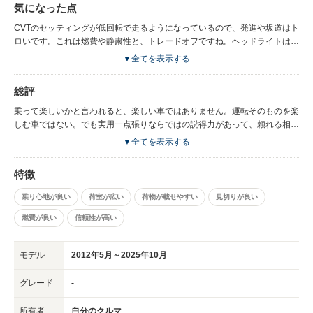
気になった点
まばらな田舎道を20～50kmほど走ることが多いので、このくらい伸びてし
まいます。まだやっていませんが、車中泊もできそうです。パッと見はいか
CVTのセッティングが低回転で走るようになっているので、発進や坂道はト
にも営業車ですが、よくよく見るとラインの処理がどこもきれいで、デザイ
ロいです。これは燃費や静粛性と、トレードオフですね。ヘッドライトは光
ン的にも高次元です。
軸調整はついていますが、ハロゲンで暗い。LEDは冬の北国では雪が融けな
▼全てを表示する
くてつらいので、高効率タイプのハロゲンにしたらまずまずの明るさになり
ました。また商用を想定してか、足回りは堅いです。後ろのオーバーハング
総評
があるので、コーナーで尻を振る傾向があって、滑りやすい路面では最後尾
に荷物を満載しない方が良いと思います。
乗って楽しいかと言われると、楽しい車ではありません。運転そのものを楽
しむ車ではない。でも実用一点張りならではの説得力があって、頼れる相棒
という感じです。４人でゆったり乗れて荷物も沢山載って、燃費も良い。ミ
▼全てを表示する
ニバンやSUVよりも、ファミリーカーにはうってつけです。「営業専用
車」にしておくのは、もったいない。
特徴
乗り心地が良い
荷室が広い
荷物が載せやすい
見切りが良い
燃費が良い
信頼性が高い
モデル
2012年5月～2025年10月
グレード
-
所有者
自分のクルマ