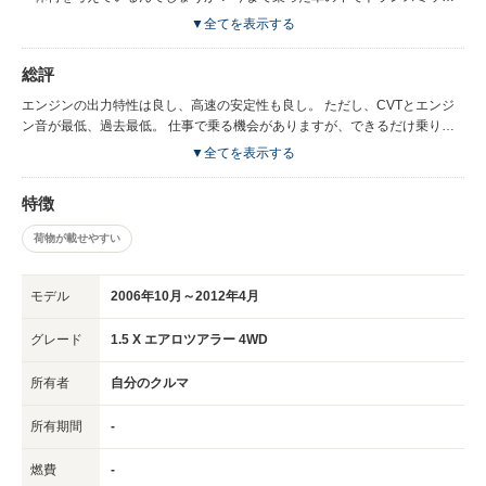
ョンの出来はダントツで最低。 加速するときにはブーンと大きなエンジン
▼全てを表示する
音を響かせて回転が上昇するが、スロットルを少し戻すと、60キロ前後ま
でであれば1000rpmまで回転を落としオーバードライブ、再加速の時は踏
総評
み込めば一気に回転が上がってクソエンジンが吠え始める。 低速の一定速
度キープは苦手で、エンジンがピクピク回転あげたり下げたりして速度が変
エンジンの出力特性は良し、高速の安定性も良し。 ただし、CVTとエンジ
わるしイライラする。１．５lのエンジンは出力特性については優秀だが、
ン音が最低、過去最低。 仕事で乗る機会がありますが、できるだけ乗りた
ガサツで安っぽいエンジン音、一昔前の１L ４AT車のよう。 足のセッティ
くありません。 乗るたびにイライライライライライライライライラしてま
▼全てを表示する
ングは高速ではクラス以上の安定感があるが、ステアの中心付近のレスポン
す。 とにかく、基本的にダメ車。 あのCVTに違和感を感じない人は幸せ、
スがダルダルダルダルダルダルで反応しない。
鈍感な人間の方が幸せだなぁと思う。 車で攻めるのが好きだった私と上司
特徴
の2人だけが、あの車のCVTはクソだ・・・と言っていますが、他の人は一
切感じていません。 イライラしたくないので、鈍感な人が羨ましいです。
荷物が載せやすい
モデル
2006年10月～2012年4月
グレード
1.5 X エアロツアラー 4WD
所有者
自分のクルマ
所有期間
-
燃費
-