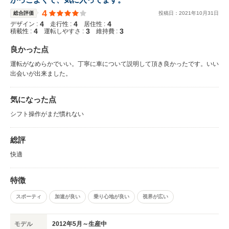
4
総合評価
投稿日：
2021
年
10
月
31
日
4
4
4
デザイン :
走行性 :
居住性 :
4
3
3
積載性 :
運転しやすさ :
維持費 :
良かった点
運転がなめらかでいい。丁寧に車について説明して頂き良かったです。いい
出会いが出来ました。
気になった点
シフト操作がまだ慣れない
総評
快適
特徴
スポーティ
加速が良い
乗り心地が良い
視界が広い
モデル
2012年5月～生産中