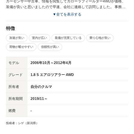
カーセンサー中古車、情報を閲覧してカローラフィールダー4WDが価格、
装備が良いと思いましたので早速、会社に連絡して訪問しました。 事務
所、整備工場を観て整理、整頓が出来ていて本当に綺麗で素晴らしい会社だ
▼全てを表示する
と思いました。そして車を拝見しエンジン音、内装、下回り、外回りが良好
で即決で購入を決めました。 帰る時に！ 社員の方々が私が立ち去るまで頭
特徴
を下げて挨拶していました。 とても印象的でした。 カーセンサー様 トラス
ト新潟様 ありがとう御座いました����
加速が良い
室内が広い
装備が充実している
乗り心地が良い
荷物が載せやすい
信頼性が高い
モデル
2006年10月～2012年4月
グレード
1.8 S エアロツアラー 4WD
所有者
自分のクルマ
所有期間
2019/11～
燃費
-
投稿者：シゲ（新潟県）