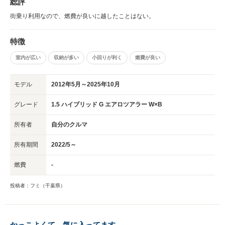
総評
街乗り利用なので、燃費が良いに越したことはない。
特徴
室内が広い
収納が多い
小回りが利く
燃費が良い
モデル
2012年5月～2025年10月
グレード
1.5 ハイブリッド G エアロツアラー W×B
所有者
自分のクルマ
所有期間
2022/5～
燃費
-
投稿者：フミ（千葉県）
かっこよくて、気に入ってます。