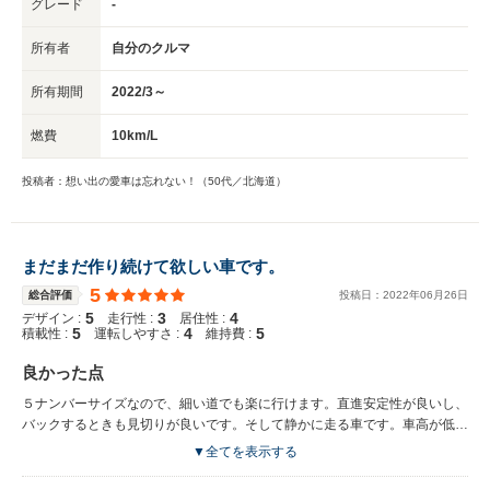
グレード
-
所有者
自分のクルマ
所有期間
2022/3～
燃費
10km/L
投稿者：想い出の愛車は忘れない！（50代／北海道）
まだまだ作り続けて欲しい車です。
5
総合評価
投稿日：
2022
年
06
月
26
日
5
3
4
デザイン :
走行性 :
居住性 :
5
4
5
積載性 :
運転しやすさ :
維持費 :
良かった点
５ナンバーサイズなので、細い道でも楽に行けます。直進安定性が良いし、
バックするときも見切りが良いです。そして静かに走る車です。車高が低い
ので高齢の母親でも乗り降りが楽だし、荷物も載せやすい、強風や逆バンク
▼全てを表示する
でも恐怖感がありません。アイドリング・ストップすらついていないガソリ
ン車ですが、2000kmほど普段使いした燃費は23km/l近く行きます。信号も