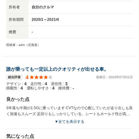
所有者
自分のクルマ
所有期間
2020/1～2021/4
燃費
-
投稿者：adm（北海道）
誰が乗っても一定以上のクオリティが出せる車。
4
総合評価
投稿日：
2020
年
07
月
01
日
4
4
3
デザイン :
走行性 :
居住性 :
4
4
-
積載性 :
運転しやすさ :
維持費 :
良かった点
3年落ち中期の1.5Gに乗っています CVTなので心配していたが走り出しも良
く加速もスムーズ 足回りもしっかりしている、シートもホールド性が高く
疲れにくい。 田舎の山住みなので燃費はあまり気にしていないが割と良
▼全てを表示する
き？
気になった点