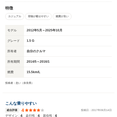
トが開発できたのではないかと思います。また自動ブレーキも今回採用され
トヨタセーフティーセンスCを搭載し、予防安全が強化された事は心強いで
特徴
す。先行車が発進すれば、液晶ですプレイと ブザー音で知らせてくれるの
カジュアル
荷物が載せやすい
燃費が良い
は、細やかな気使いがある装備で便利です。日本で使うにはジャストサイズ
のワゴンだと思います。
モデル
2012年5月～2025年10月
グレード
1.5 G
所有者
自分のクルマ
所有期間
2014/5～2016/1
燃費
15.5km/L
投稿者：怠い（奈良県）
こんな乗りやすい
4
総合評価
投稿日：
2017
年
09
月
14
日
4
4
4
デザイン :
走行性 :
居住性 :