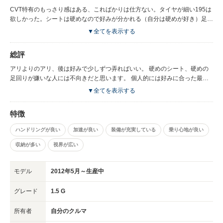
CVT特有のもっさり感はある、こればかりは仕方ない。タイヤが細い195は
欲しかった。シートは硬めなので好みが分かれる（自分は硬めが好き）足回
りが硬めなので突き上げ感や振動は他より多いかな？ 無段階変速なのでエ
▼全てを表示する
ンジン音は独特な音
総評
アリよりのアリ、後は好みで少しずつ弄ればいい。 硬めのシート、硬めの
足回りが嫌いな人には不向きだと思います。 個人的には好みに合った最高
の車。
▼全てを表示する
特徴
ハンドリングが良い
加速が良い
装備が充実している
乗り心地が良い
収納が多い
視界が広い
モデル
2012年5月～生産中
グレード
1.5 G
所有者
自分のクルマ