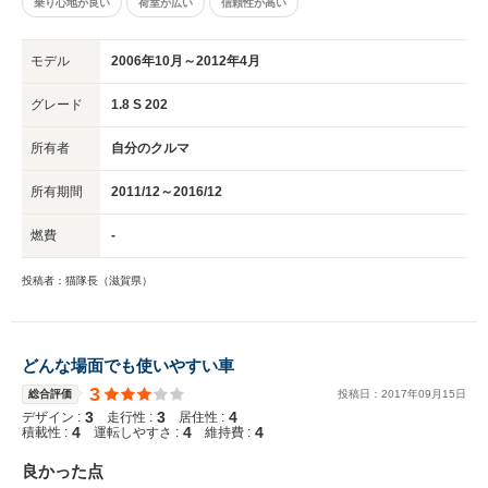
乗り心地が良い
荷室が広い
信頼性が高い
モデル
2006年10月～2012年4月
グレード
1.8 S 202
所有者
自分のクルマ
所有期間
2011/12～2016/12
燃費
-
投稿者：猫隊長（滋賀県）
どんな場面でも使いやすい車
3
総合評価
投稿日：
2017
年
09
月
15
日
3
3
4
デザイン :
走行性 :
居住性 :
4
4
4
積載性 :
運転しやすさ :
維持費 :
良かった点