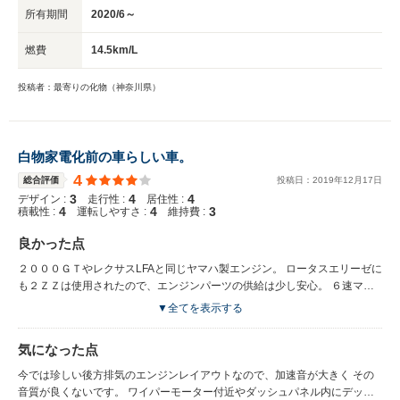
所有期間
2020/6～
燃費
14.5km/L
投稿者：最寄りの化物（神奈川県）
白物家電化前の車らしい車。
4
総合評価
投稿日：
2019
年
12
月
17
日
3
4
4
デザイン :
走行性 :
居住性 :
4
4
3
積載性 :
運転しやすさ :
維持費 :
良かった点
２０００ＧＴやレクサスLFAと同じヤマハ製エンジン。 ロータスエリーゼに
も２ＺＺは使用されたので、エンジンパーツの供給は少し安心。 ６速マニ
ュアル。 市街地だと信号以外はほぼ4速のアクセル操作だけで走れます。
▼全てを表示する
低回転が非力といわれても、ミニコンで対応出来ます。 元からアクセルペ
ダルとワイヤーの根元に衝撃吸収のゴムブッシュがあるので、 キャンセル
気になった点
すると非力感がかなりの減少しました。 電装もシンプルなので自分である
程度なら修理出来ます。 共通部品が非常に多いので中古品で修理も安価で
今では珍しい後方排気のエンジンレイアウトなので、加速音が大きく その
す。 前後バランスは良くないですが、とにかくワゴンなのに車両重量が軽
音質が良くないです。 ワイパーモーター付近やダッシュパネル内にデッド