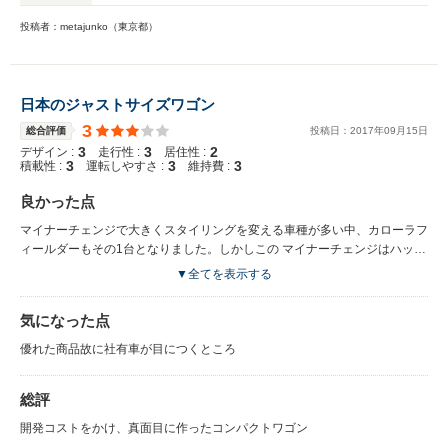
投稿者：metajunko（東京都）
日本のジャストサイズワゴン
3
総合評価
投稿日：
2017
年
09
月
15
日
3
3
2
デザイン :
走行性 :
居住性 :
3
3
3
積載性 :
運転しやすさ :
維持費 :
良かった点
マイナーチェンジで大きくスタイリングを変える車種が多い中、カローラフ
ィールダーもその1台となりました。しかしこの マイナーチェンジはハッキ
リ言って成功です。マイナーチェンジ前はカッコいいものの、少しおとなし
▼全てを表示する
めのデザインでしたが マイナーチェンジでフロントロアグリルが大きくし
精悍な表情となり、若返った感じがします。このマイナーチェンジで 最近
気になった点
トヨタが広めているキーンルックを採用して、統一されたトヨタ車イメージ
も手に入れました。テールランプもワイドな 形状に変更され、質感アップ
優れた商品故に社有車が目につくところ
に一役かってます。室内のシートもサイドがレザー調でセンター部はファブ
リックのコンビ シートでシートのホールド感も優れています。シートの厚
総評
みも十分にありこのクラスとしては最上ではないでしょうか。 カローラは
販売台数が見込める車なので、その分大量発注による材料のコストダウンが
開発コストをかけ、真面目に作ったコンパクトワゴン
進み、良い材料を安く仕入れる 事ができるので、ここまで余裕のあるシー