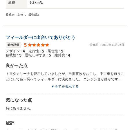
燃費
9.2km/L
投稿者：名無し（愛知県）
フィールダーに出合いてありがとう
5
総合評価
投稿日：
2019
年
11
月
25
日
4
5
5
デザイン :
走行性 :
居住性 :
5
5
4
積載性 :
運転しやすさ :
維持費 :
良かった点
トヨタカリーナを愛用していましたが、自損事故をおこし、中古車を買うこ
とにして色々調べてフィールダーに決めました。 エンジン音が静かです。
内装も良いです。 外回りも良いです。
▼全てを表示する
気になった点
特にありません。
総評