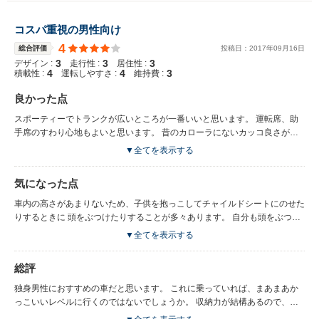
コスパ重視の男性向け
4
総合評価
投稿日：
2017
年
09
月
16
日
3
3
3
デザイン :
走行性 :
居住性 :
4
4
3
積載性 :
運転しやすさ :
維持費 :
良かった点
スポーティーでトランクが広いところが一番いいと思います。 運転席、助
手席のすわり心地もよいと思います。 昔のカローラにないカッコ良さがあ
り、カローラのイメージが変わったところがいいと思います。 加速もよ
▼全てを表示する
く、燃費はそこそこなほうだと思います。
気になった点
車内の高さがあまりないため、子供を抱っこしてチャイルドシートにのせた
りするときに 頭をぶつけたりすることが多々あります。 自分も頭をぶつけ
たことが何回もあります。 ファミリーカー向けではないと思います。 故障
▼全てを表示する
については、イグニッションコイルの故障が3回、サイドミラーの開閉モー
ター（両サイド）の不具合など、意外に故障が多いところが気になります。
総評
カーナビのＤＶＤ読み込み不良もありました。 ディーラーで有料修理の場
合もあり、マイナス面で気になる点です。 １０年ほど乗っているのでこの
独身男性におすすめの車だと思います。 これに乗っていれば、まあまあか
程度はほかの車にもあるのかもしれませんが。
っこいいレベルに行くのではないでしょうか。 収納力が結構あるので、友
達との旅行などにも向いています。 値段の割には走りもよく、コストパフ