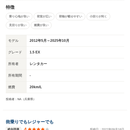
特徴
乗り心地が良い
荷室が広い
荷物が載せやすい
小回りが利く
見切りが良い
燃費が良い
モデル
2012年5月～2025年10月
グレード
1.5 EX
所有者
レンタカー
所有期間
-
燃費
20km/L
投稿者：NA（兵庫県）
街乗りでもレジャーでも
4
総合評価
投稿日：
2022
年
09
月
16
日