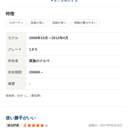
▼全てを表示する
ォーマンスはよいほうだと思います。
特徴
スポーティ
加速が良い
収納が多い
荷物が載せやすい
モデル
2006年10月～2012年4月
グレード
1.8 S
所有者
家族のクルマ
所有期間
2008/6～
燃費
-
投稿者：ゆずっこ（愛知県）
使い勝手がいい
4
総合評価
投稿日：
2017
年
09
月
16
日