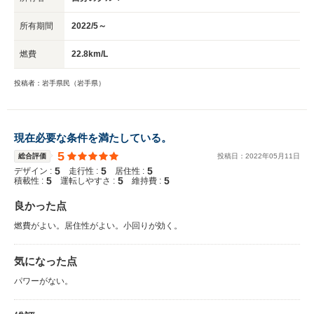
所有期間
2022/5～
燃費
22.8km/L
投稿者：岩手県民（岩手県）
現在必要な条件を満たしている。
5
総合評価
投稿日：
2022
年
05
月
11
日
5
5
5
デザイン :
走行性 :
居住性 :
5
5
5
積載性 :
運転しやすさ :
維持費 :
良かった点
燃費がよい。居住性がよい。小回りが効く。
気になった点
パワーがない。