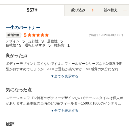
557
絞り込み
並べ替え
件
一生のパートナー
5
総合評価
投稿日：
2023
年
10
月
02
日
5
3
5
デザイン :
走行性 :
居住性 :
5
5
1
積載性 :
運転しやすさ :
維持費 :
良かった点
ボディーデザインも悪くないですよ…フィールダーシリーズなら140系後期
型がおすすめでしょうか…AT車は運転が楽ですが…MT感覚の気分になれる
のが1800クラスのCVT車両がおすすめですよ！
▼全てを表示する
気になった点
ステーションワゴン特有のボディーデザインなのでテールスタイルは個人差
があります…新車販売当時の140系フィールダー1500と1800のインテリア
パネル(センターパネル)のデザインがイマイチ…自分が所有するフィールダ
▼全てを表示する
ーのセンターパネルはTRDインテリアパネルが中古車購入時に装備されて
いたので、大変気に入っていますよ…居住性につきましては個人差がありま
総評
すね