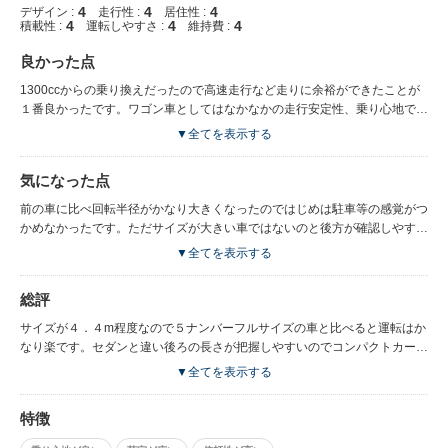
4
4
4
デザイン :
走行性 :
居住性 :
4
4
4
積載性 :
運転しやすさ :
維持費 :
良かった点
1300ccからの乗り換えだったので高速走行など走りに余裕ができたことが
１番良かったです。ワゴン車としてはなかなかの走行安定性、乗り心地で、
長時間運転してもあまり疲れを感じません。静粛性等も上々でゆったりと運
▼全てを表示する
転できます。一昔前のバンのような騒音や振動もなく、室内の広さも前後席
とも十分ゆとりがあり快適に過ごせます。後席使用時の荷室は奥行きはそれ
気になった点
ほどありませんが、開口部が広く荷物の出し入れがしやすいです。
前の車に比べ回転半径がかなり大きくなったのではじめは駐車等の感覚がつ
かめなかったです。ただサイズが大きい車ではないのと後方が確認しやすい
のでしばらくすると慣れました。 インテリアは一見高級そうですがよく見
▼全てを表示する
るとやはり車格なりです。燃費の点では1800ｃｃなので1500ｃｃと比べる
とかなり落ちると思います。だいたい12ｋｍ/ｌ程度でした。
総評
サイズが４．４m程度なので５ナンバーフルサイズの車と比べると運転はか
なり楽です。セダンと違い後ろの長さが把握しやすいのでコンパクトカーか
らの乗り換えでもさほど困らないと思います。 ワゴン車としては後部座席
▼全てを表示する
もしっかりしていて４人乗車でも快適ですし、大きな物や長い物も積めるの
で実用性の高い車だと思います。1800ｃｃだと余裕があるので長距離ドラ
特徴
イブ等楽ですが、燃費等維持費を考えると1500ｃｃという選択もありかな
と思います。