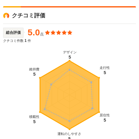
クチコミ評価
5.0
総合評価
点
1
クチコミ件数
件
デザイン
5
走行性
維持費
5
5
居住性
積載性
5
5
運転のしやすさ
5