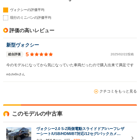
ヴォクシーの評価平均
現行のミニバンの評価平均
評価の高いレビュー
新型ヴォクシー
5
総合評価
2025/02/22投稿
今のモデルになってから気になっていた車両だったので購入出来て満足です
m1chr0nさん
クチコミをもっと見る
このモデルの中古車
ヴォクシー2.0 S-Z両側電動スライドドア/ハーフレザ
ーシート/USB/HDMI/BT対応/12セグ/バックカメ
ラ/LEDヘッドライト/スマートキー/プッシュスタート/