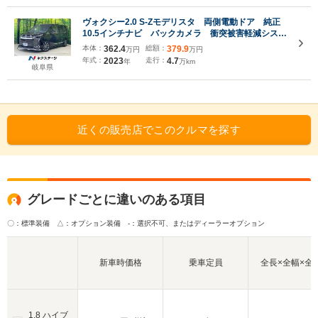
ヴォクシー2.0 S-Zモデリスタ 両側電動ドア 純正
10.5インチナビ バックカメラ 衝突被害軽減システ
ム レーダークルーズ 禁煙車 シートヒーター コ
本体：
362.4
総額：
379.9
万円
万円
ーナーセンサー スマートキー LEDヘッド
年式：
2023
走行：
4.7
年
万km
ETC2.0
岐阜県
近くの販売店でこのクルマを探す
グレードごとに違いのある項目
〇：標準装備 △：オプション装備
-：選択不可、またはディーラーオプション
新車時価格
乗車定員
全長×全幅×全
1.8 ハイブ