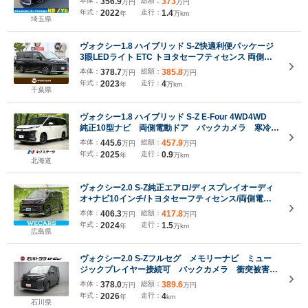
本体：
356.9
総額：
373
万円
万円
シートヒーター/デジタルインナーミラー/ASV/フル
年式：
2022
走行：
1.4
年
万km
埼玉県
ヴォクシー1.8 ハイブリッド S-Z快適利便パッケージ
3眼LEDライト ETC トヨタセーフティセンス 両側パ
ワースライドドア 純正コネクティッドナビ 地デジTV
本体：
378.7
総額：
385.8
万円
万円
DVD CD Bluetooth バックカメラ ドライブレコーダ
年式：
2023
走行：
4
年
万km
ー 純正17インチアルミホイル
千葉県
ヴォクシー1.8 ハイブリッド S-Z E-Four 4WD4WD
純正10型ナビ 両側電動ドア バックカメラ 寒冷地
仕様 CD/DVDキット 禁煙車 100V電源 衝突軽
本体：
445.6
総額：
457.9
万円
万円
減 レーダークルーズ ドラレコ ETC シートヒー
年式：
2025
走行：
0.9
年
万km
ター コーナーセンサー フルセグ
北海道
ヴォクシー2.0 S-Z純正エアロ/ディスプレイオーディ
オ+ナビ10インチ/トヨタセーフティセンス/両側電動
スライドドア/シートエアコン/車線逸脱防止支援シス
本体：
406.3
総額：
417.8
万円
万円
テム/シート ハーフレザー
年式：
2024
走行：
1.5
年
万km
広島県
ヴォクシー2.0 S-Zフルセグ メモリーナビ ミュー
ジックプレイヤー接続可 バックカメラ 衝突被害軽
減システム ETC 両側電動スライド LEDヘッドラ
本体：
378.0
総額：
389.6
万円
万円
ンプ 乗車定員7人
年式：
2026
走行：
4
年
km
石川県