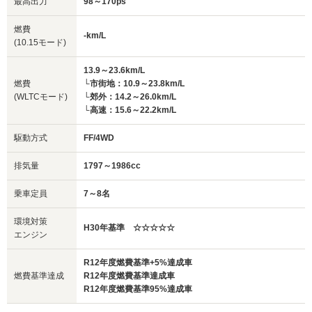
最高出力
98～170ps
燃費
-km/L
(10.15モード)
13.9～23.6km/L
燃費
└市街地：10.9～23.8km/L
(WLTCモード)
└郊外：14.2～26.0km/L
└高速：15.6～22.2km/L
駆動方式
FF/4WD
排気量
1797～1986cc
乗車定員
7～8名
環境対策
H30年基準 ☆☆☆☆☆
エンジン
R12年度燃費基準+5%達成車
燃費基準達成
R12年度燃費基準達成車
R12年度燃費基準95%達成車