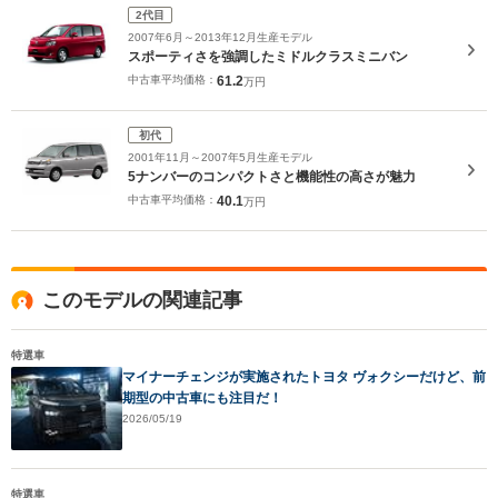
2代目
2007年6月～2013年12月生産モデル
スポーティさを強調したミドルクラスミニバン
中古車平均価格：
61.2
万円
初代
2001年11月～2007年5月生産モデル
5ナンバーのコンパクトさと機能性の高さが魅力
中古車平均価格：
40.1
万円
このモデルの関連記事
特選車
マイナーチェンジが実施されたトヨタ ヴォクシーだけど、前
期型の中古車にも注目だ！
2026/05/19
特選車