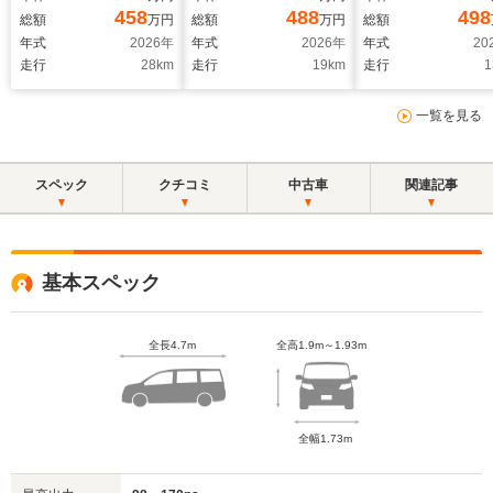
ラインドスポットモニ
トヨタチームメイトア
ク 快適利便パッ
458
488
498
総額
万円
総額
万円
総額
ター 快適利便パッケ
ドバンストパーク デ
ジHi デジタルイ
年式
2026
年
年式
2026
年
年式
20
ージHi ユニバーサル
ジタルインナーミラ
ーミラー ユニバ
走行
28
km
走行
19
km
走行
1
ステップ 10.5インチ
ー パノラミックビュ
ルステップ ブラ
コネクティッドナビ
ーモニター ドライブ
ドスポットモニタ
一覧を見る
AppleCarPlay パワ
レコーダー ブライン
両側パワースライ
ーバックドア シート
ドスポットモニター
ア プロジェクター式
ヒーター
登録済み未使用車
LEDヘッドランプ
スペック
クチコミ
中古車
関連記事
基本スペック
全長4.7m
全高1.9m～1.93m
全幅1.73m