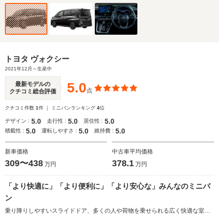
トヨタ ヴォクシー
2021年12月～生産中
5.0
最新モデルの
点
クチコミ総合評価
クチコミ件数
1
件 ｜ ミニバンランキング
4
位
5.0
5.0
5.0
デザイン :
走行性 :
居住性 :
5.0
5.0
5.0
積載性 :
運転しやすさ :
維持費 :
新車価格
中古車平均価格
309〜438
378.1
万円
万円
「より快適に」「より便利に」「より安心な」みんなのミニバ
ン
乗り降りしやすいスライドドア、多くの人や荷物を乗せられる広く快適な室内空間など、ミニバンならではのうれしさを徹底して追求し、トヨタの屋台骨を支えるまでに成長したコンパクトミニバン。エクステリアは、「先鋭、独創」をキーワードに世界観を演出。また、「より快適に」「より便利に」「より安心な」をコンセプトに開発。パワースライドドア装着車には、からくりを使って機械的にドア下部からステップを展開、格納する「ユニバーサルステップ」が助手席側に採用されている。また、Bピラーは、乗り降りを快適にする「ロングアシストグリップ」が標準装備されている。予防安全パッケージ「トヨタセーフティセンス」は最新のものが採用された。（2021.12）