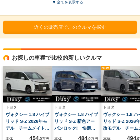
全てを表示する
近くの販売店でこのクルマを探す
お探しの車種で比較的新しいクルマ
NEW
トヨタ
トヨタ
トヨタ
ヴォクシー 1.8 ハイブ
ヴォクシー 1.8 ハイブ
ヴォクシー 1.8 
リッド S-Z 2026年モ
リッド S-Z 新色アー
リッド S-Z 2026
デル チームメイトア
バンロック! 快適利
改モデル チーム
ドバンストパーク ブ
便パッケージHIgh
トアドバンストパ
454
484
494
本体
.0
万円
本体
.0
万円
本体
.0