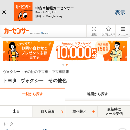
中古車情報カーセンサー
表示
Recruit Co., Ltd.
無料 － Google Play
履歴
お気に入り
メニュー
ヴォクシー・その他の中古車・中古車情報
トヨタ ヴォクシー その他色
一覧から探す
地図から探す
更新時に
1
絞り込み
並べ替え
台
メール受信
トヨタ