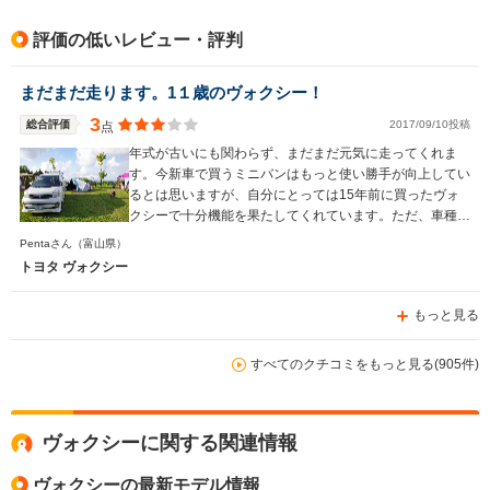
評価の低いレビュー・評判
まだまだ走ります。1１歳のヴォクシー！
3
総合評価
2017/09/10投稿
点
年式が古いにも関わらず、まだまだ元気に走ってくれま
す。今新車で買うミニバンはもっと使い勝手が向上してい
るとは思いますが、自分にとっては15年前に買ったヴォ
クシーで十分機能を果たしてくれています。ただ、車種的
に人気がありすぎて街走っているといろんなモデルのヴォ
Pentaさん
（富山県）
クシーをたくさん見るので、その点は少しマイナスです
トヨタ ヴォクシー
が、あくまでも多人数、大容量積載のクルマとして走らせ
ています。
もっと見る
すべてのクチコミをもっと見る(905件)
ヴォクシーに関する関連情報
ヴォクシーの最新モデル情報