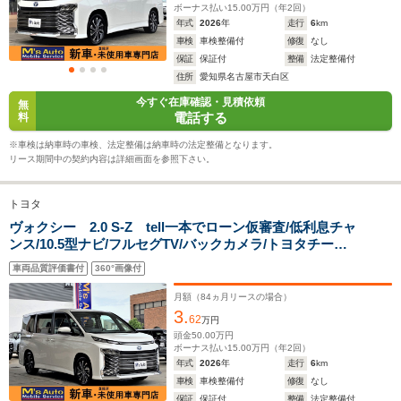
-m
-m
ボーナス払い
15.00
万円（年
2
回）
年式
2026
年
走行
6
km
車検
車検整備付
修復
なし
13.5～24.0km/L
12.6～19.8km/L
11.9～20.
保証
保証付
整備
法定整備付
└市街地:10.5～
└市街地:9.5～
└市街地:8
住所
愛知県名古屋市天白区
24.2km/L
19.2km/L
20.4km/L
WLTCモード
今すぐ在庫確認・見積依頼
└郊外:13.8～
└郊外:13.4～
└郊外:12.
無
燃費
電話する
料
26.4km/L
20.5km/L
21.3km/L
└高速道路:15.1～
└高速道路:14.2～
└高速道路:
※車検は納車時の車検、法定整備は納車時の法定整備となります。
22.6km/L
19.7km/L
19.5km/L
リース期間中の契約内容は詳細画面を参照下さい。
排気量
1797～1986cc
1797～1986cc
1496～19
トヨタ
駆動方式
FF、4WD
FF、4WD
FF、4WD
ヴォクシー 2.0 S-Z tell一本でローン仮審査/低利息チャ
ンス/10.5型ナビ/フルセグTV/バックカメラ/トヨタチーム
メイト/パノラミックビューモ二ター床下透過表示機能付/
車両品質評価書付
360°画像付
アドバンストパーク・リモート機能付/ブラインドスポッ
トモニター
月額（
84
ヵ月リースの場合）
3.
62
万円
頭金
50.00
万円
ボーナス払い
15.00
万円（年
2
回）
年式
2026
年
走行
6
km
車検
車検整備付
修復
なし
保証
保証付
整備
法定整備付