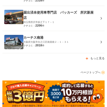
2316
クチコミ：
件
届出済未使用車専門店 パッカーズ 所沢新座
店
埼玉県所沢市坂之下１７－１
2206
クチコミ：
件
カーチス南港
大阪府大阪市住之江区南港南２－１－３１
2018
クチコミ：
件
もっと見る
ページトップへ