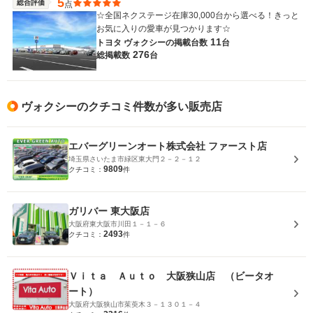
5
総合評価
点
☆全国ネクステージ在庫30,000台から選べる！きっと
お気に入りの愛車が見つかります☆
11
トヨタ ヴォクシーの
掲載台数
台
276
総掲載数
台
ヴォクシーのクチコミ件数が多い販売店
エバーグリーンオート株式会社 ファースト店
埼玉県さいたま市緑区東大門２－２－１２
9809
クチコミ：
件
ガリバー 東大阪店
大阪府東大阪市川田１－１－６
2493
クチコミ：
件
Ｖｉｔａ Ａｕｔｏ 大阪狭山店 （ビータオ
ート）
大阪府大阪狭山市茱萸木３－１３０１－４