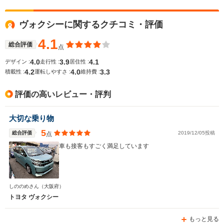
ヴォクシーに関するクチコミ・評価
4.1
総合評価
点
4.0
3.9
4.1
デザイン :
走行性 :
居住性 :
4.2
4.0
3.3
積載性 :
運転しやすさ :
維持費 :
評価の高いレビュー・評判
大切な乗り物
5
総合評価
2019/12/05投稿
点
車も接客もすごく満足しています
しののめさん
（大阪府）
トヨタ ヴォクシー
もっと見る