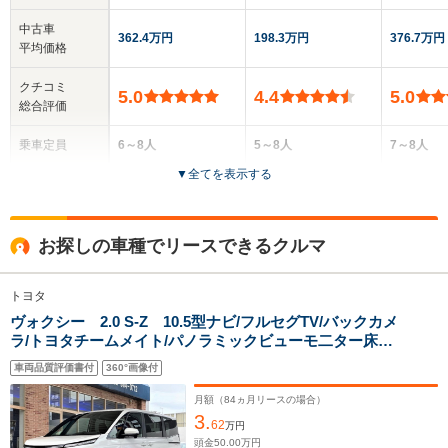
中古車
362.4万円
198.3万円
376.7万円
平均価格
クチコミ
5.0
4.4
5.0
総合評価
乗車定員
6～8人
5～8人
7～8人
▼
全てを表示する
ドア数
5ドア
5ドア
5ドア
全高
全高
全高
お探しの車種でリースできるクルマ
1.9m～1.93m
1.83m～1.87m
1.84m
トヨタ
ヴォクシー 2.0 S-Z 10.5型ナビ/フルセグTV/バックカメ
全幅
全幅
全
サイズ
ラ/トヨタチームメイト/パノラミックビューモ二ター床下
1.73m
1.7m
1.
全長
全長
(全長x全幅x全高)
透過表示機能付/アドバンストパーク・リモート機能付/ブ
4.7m
4.7m
4.8m
車両品質評価書付
360°画像付
ラインドスポットモニター
月額（
84
ヵ月リースの場合）
3.
62
万円
ホイールベース
ホイールベース
ホイー
頭金
50.00
万円