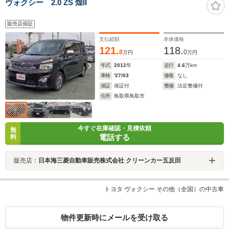
ヴォクシー 2.0 ZS 煌II
販売店保証
支払総額
本体価格
121.
118.
8
0
万円
万円
年式
2012
年
走行
4.6
万km
車検
'27/03
修復
なし
保証
保証付
整備
法定整備付
住所
鳥取県鳥取市
今すぐ在庫確認・見積依頼
無
電話する
料
販売店：
日本海三菱自動車販売株式会社 クリーンカー五反田
トヨタ ヴォクシー その他（全国）の中古車
物件更新時にメールを受け取る