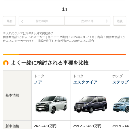
1
/1
最初
前の30件
次の30件
最後
※人気のクルマは平均1ヶ月で掲載終了
物件数合計1万台以上のメーカー｜算出データ期間：2024年9月～11月｜内容：物件数合計1万
台以上のメーカーのうち、掲載が終了した物件数が1,000台以上の場合
よく一緒に検討される車種を比較
トヨタ
トヨタ
ホンダ
ノア
エスクァイア
ステップ
基本情報
新車価格
267～431万円
259.2～346.1万円
299.9～4