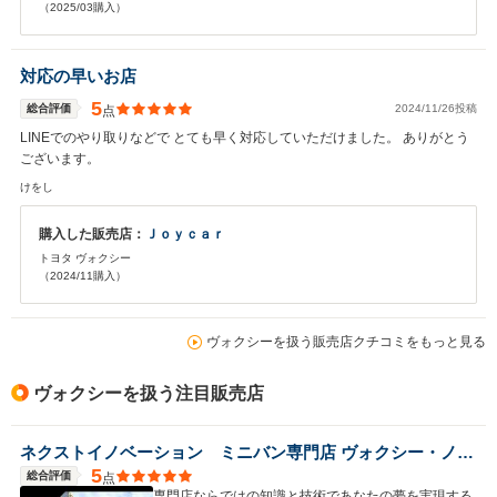
（2025/03購入）
対応の早いお店
5
総合評価
2024/11/26投稿
点
LINEでのやり取りなどで とても早く対応していただけました。 ありがとう
ございます。
けをし
購入した販売店：
Ｊｏｙｃａｒ
トヨタ ヴォクシー
（2024/11購入）
ヴォクシーを扱う販売店クチコミをもっと見る
ヴォクシーを扱う注目販売店
ネクストイノベーション ミニバン専門店 ヴォクシー・ノア・アルファード・ヴェルファイア専門店
5
総合評価
点
専門店ならではの知識と技術であなたの夢を実現する