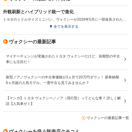
外観刷新とハイブリッド統一で進化
トヨタのミドルサイズミニバン、ヴォクシーが2026年5月に一部改良された。パワートレインはウェルキャブを除きハイブリッド車に統一され、ラインナップが整理された。フロントまわりは意匠を見直し、ブラック加飾を基調としたグリルや新デザインの灯火類により、ボディとの一体感を高めている。内装ではシフトノブやスイッチまわりに加飾を施し、上位グレードでは表皮やステッチを用いたスポーティな仕立てとなった。メーターの大型化やドライブレコーダー設定など装備も拡充され、足回りや遮音材の見直しにより乗り味の質感も向上した。新たに2色のボディカラーも加わり選択肢が広げられている。（2026.5）
全てを表示する
ヴォクシーの最新記事
マイナーチェンジが実施されたトヨタ ヴォクシーだけど、前期型の中古
車にも注目だ！
新型ノア／ヴォクシーの中古車価格が3ヵ月で20万円ダウン！ 新車納期
6ヵ月超の人気モデル、一度中古も見てみませんか？
【マンガ】トヨタ ヴォクシー／ノア（現行型）ってどんな車？ 詳しく解
説【人気車ゼミ】
ヴォクシーの最新記事一覧
ヴォクシーを扱う販売店クチコミ