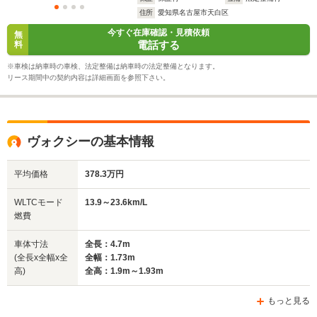
住所
愛知県名古屋市天白区
今すぐ在庫確認・見積依頼
無
電話する
料
※車検は納車時の車検、法定整備は納車時の法定整備となります。
リース期間中の契約内容は詳細画面を参照下さい。
ヴォクシーの基本情報
平均価格
378.3万円
WLTCモード
13.9～23.6km/L
燃費
車体寸法
全長：4.7m
(全長x全幅x全
全幅：1.73m
高)
全高：1.9m～1.93m
もっと見る