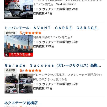
ミニバン専門店 Next innovation
24
トヨタ ヴォクシーの
掲載台数
台
47
総掲載数
台
ミニバンモール ＡＶＡＮＴ ＧＡＲＤＥ ＧＡＲＡＧＥ アヴァンギャルドガレージ
5
総合評価
点
関西最大級のミニバン専門店！
13
トヨタ ヴォクシーの
掲載台数
台
113
総掲載数
台
Ｇａｒａｇｅ Ｓｕｃｃｅｓｓ（ガレージサクセス）高槻店 アルファード・ヴェルファイア・ノア・ヴォクシー専門店
5
総合評価
点
ガレージサクセス高槻店！ファミリーカー専門店☆お
探しの車がきっと見つかる
12
トヨタ ヴォクシーの
掲載台数
台
72
総掲載数
台
ネクステージ 前橋店