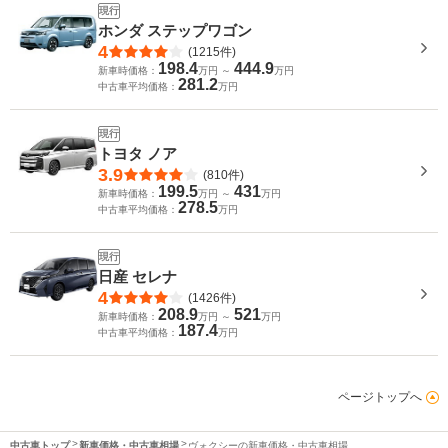
現行
ホンダ ステップワゴン
4
(1215件)
198.4
444.9
新車時価格：
万円 ～
万円
281.2
中古車平均価格：
万円
現行
トヨタ ノア
3.9
(810件)
199.5
431
新車時価格：
万円 ～
万円
278.5
中古車平均価格：
万円
現行
日産 セレナ
4
(1426件)
208.9
521
新車時価格：
万円 ～
万円
187.4
中古車平均価格：
万円
ページトップへ
中古車トップ
新車価格・中古車相場
ヴォクシーの新車価格・中古車相場