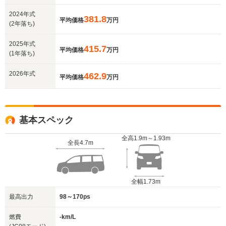
2024年式
381.8
平均価格
万円
(2年落ち)
2025年式
415.7
平均価格
万円
(1年落ち)
2026年式
462.9
平均価格
万円
基本スペック
全高
1.9m～1.93m
全長
4.7m
全幅
1.73m
最高出力
98～170ps
燃費
-km/L