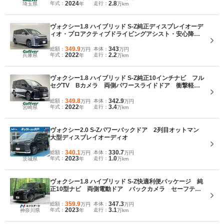
2024
2.8
年式：
走行：
埼玉県
年
万km
アシスト ワンオーナー
ヴォクシー1.8 ハイブリッド S-Z純正ディスプレイオーデ
ィオ・プロアクティブドライビングアシスト・安心降車
アシスト・レーンチェンジアシスト・クリアランスソナ
ー・レーダークルーズコントロール・前席シートヒータ
349.9
343
総額：
本体：
万円
万円
2022
2.2
年式：
走行：
兵庫県
年
万km
ー・AC100V・ビルトインETC
ヴォクシー1.8 ハイブリッド S-Z純正10インチナビ フル
セグTV Bカメラ 両側パワースライドドア 衝撃軽減
装置 レーダークルーズ ユニバーサルステップ ドラ
イブレコーダー ロールサンシェード コーナーセンサ
349.8
342.9
総額：
本体：
万円
万円
2022
3.4
年式：
走行：
宮崎県
年
万km
ー ETC2.0
ヴォクシー2.0 S-Zパワーバックドア 2列目オットマン
大型ディスブレイオーディオ
340.1
330.7
総額：
本体：
万円
万円
2023
1.0
年式：
走行：
茨城県
年
万km
ヴォクシー1.8 ハイブリッド S-Z快適利便パッケージ 純
正10型ナビ 両側電動ドア バックカメラ セーフティ
センス レーダークルーズ 禁煙車 電動リアゲート
アドバンスドドライブ ドラレコ スマートキー 3眼
359.9
347.3
総額：
本体：
万円
万円
2023
3.1
年式：
走行：
神奈川県
年
万km
LEDヘッド BSM