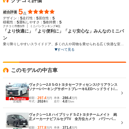
クチコミ評価
5
総合評価
点
5
5
5
デザイン：
走行性：
居住性：
5
5
5
積載性：
運転しやすさ：
維持費：
｜
クチコミ件数
1
件
ミニバンランキング
4
位
「より快適に」「より便利に」「より安心な」みんなのミニバ
ン
乗り降りしやすいスライドドア、多くの人や荷物を乗せられる広く快適な室内
空間など、ミニバンならではのうれしさを徹底して追求し、トヨタの屋台骨を
すべて見る
支えるまでに成長したコンパクトミニバン。エクステリアは、「先鋭、独創」
をキーワードに世界観を演出。また、「より快適に」「より便利に」「より安
心な」をコンセプトに開発。パワースライドドア装着車には、からくりを使っ
このモデルの中古車
て機械的にドア下部からステップを展開、格納する「ユニバーサルステップ」
が助手席側に採用されている。また、Bピラーは、乗り降りを快適にする「ロン
グアシストグリップ」が標準装備されている。予防安全パッケージ「トヨタセ
ヴォクシー2.0 S-Gトヨタセーフティセンス/クリアランス
ーフティセンス」は最新のものが採用された。（2021.12）
ソナー/パーキングサポートブレーキ/LEDヘッドライト/オ
ートライト/純正ナビ/フルセグTV/BT/バックカメ
ラ/ETC2.0 /両側パワースライドドア/スマートキー純正ア
297.4
286.4
総額：
本体：
万円
万円
2024
4.0
年式：
走行：
宮城県
年
万km
ルミホイール
ヴォクシー1.8 ハイブリッド S-Zトヨタチームメイト 純
正メーカーナビフルセグTV 全方位カメラ パワーバッ
クドアハーフレザーシート シートヒーター ステアリ
ングヒーター トヨタセーフティセンス レーンキープ
377.9
371.4
総額：
本体：
万円
万円