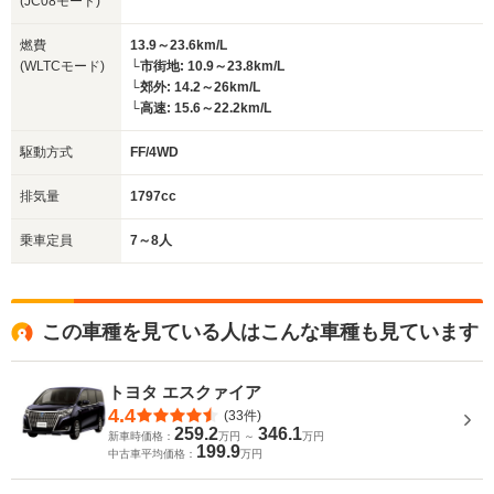
(JC08モード)
燃費
13.9～23.6km/L
(WLTCモード)
└市街地: 10.9～23.8km/L
└郊外: 14.2～26km/L
└高速: 15.6～22.2km/L
駆動方式
FF/4WD
排気量
1797cc
乗車定員
7～8人
この車種を見ている人はこんな車種も見ています
トヨタ エスクァイア
4.4
(33件)
259.2
346.1
新車時価格：
万円 ～
万円
199.9
中古車平均価格：
万円