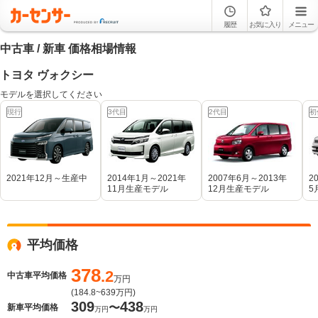
履歴
お気に入り
メニュー
中古車 / 新車 価格相場情報
トヨタ ヴォクシー
モデルを選択してください
現行
3代目
2代目
初
2021年12月～生産中
2014年1月～2021年
2007年6月～2013年
2
11月生産モデル
12月生産モデル
5
平均価格
378
.2
中古車平均価格
万円
(
184.8~639
万円)
309
438
〜
新車平均価格
万円
万円