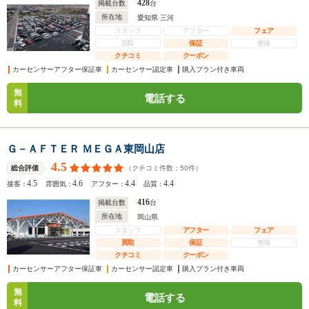
428
掲載台数
台
所在地
愛知県 三河
スタッフ
アフター
フェア
買取
保証
整備
クチコミ
クーポン
カーセンサーアフター保証車
カーセンサー認定車
購入プラン付き車両
無
電話する
料
Ｇ－ＡＦＴＥＲ ＭＥＧＡ東岡山店
4.5
（クチコミ件数：
50
件）
総合評価
4.5
4.6
4.4
4.4
接客：
雰囲気：
アフター：
品質：
416
掲載台数
台
所在地
岡山県
スタッフ
アフター
フェア
買取
保証
整備
クチコミ
クーポン
カーセンサーアフター保証車
カーセンサー認定車
購入プラン付き車両
無
電話する
料