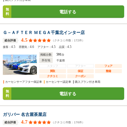
無
電話する
料
Ｇ－ＡＦＴＥＲ ＭＥＧＡ千葉北インター店
4.5
（クチコミ件数：
172
件）
総合評価
4.5
4.6
4.5
4.5
接客：
雰囲気：
アフター：
品質：
591
掲載台数
台
所在地
千葉県
スタッフ
アフター
フェア
買取
保証
整備
クチコミ
クーポン
カーセンサーアフター保証車
カーセンサー認定車
購入プラン付き車両
無
電話する
料
ガリバー 名古屋茶屋店
4.7
（クチコミ件数：
176
件）
総合評価