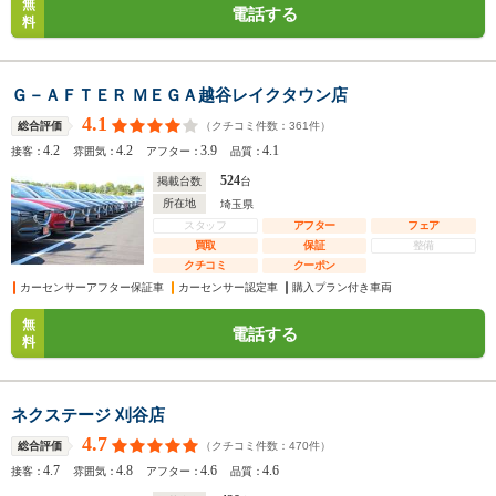
無
電話する
料
Ｇ－ＡＦＴＥＲ ＭＥＧＡ越谷レイクタウン店
4.1
（クチコミ件数：
361
件）
総合評価
4.2
4.2
3.9
4.1
接客：
雰囲気：
アフター：
品質：
524
掲載台数
台
所在地
埼玉県
スタッフ
アフター
フェア
買取
保証
整備
クチコミ
クーポン
カーセンサーアフター保証車
カーセンサー認定車
購入プラン付き車両
無
電話する
料
ネクステージ 刈谷店
4.7
（クチコミ件数：
470
件）
総合評価
4.7
4.8
4.6
4.6
接客：
雰囲気：
アフター：
品質：