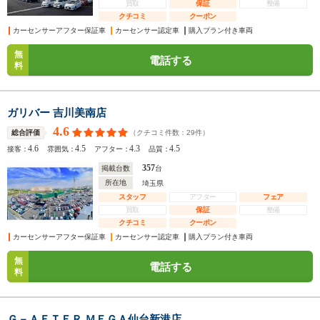
買取
保証
整備
クチコミ
クーポン
カーセンサーアフター保証車
カーセンサー認定車
購入プラン付き車両
無
電話する
料
ガリバー 吉川美南店
4.6
（クチコミ件数：
29
件）
総合評価
4.6
4.5
4.3
4.5
接客：
雰囲気：
アフター：
品質：
357
掲載台数
台
所在地
埼玉県
スタッフ
アフター
フェア
買取
保証
整備
クチコミ
クーポン
カーセンサーアフター保証車
カーセンサー認定車
購入プラン付き車両
無
電話する
料
Ｇ－ＡＦＴＥＲ ＭＥＧＡ仙台新港店