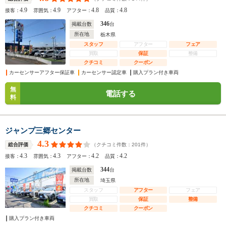
4.9
4.9
4.8
4.8
接客：
雰囲気：
アフター：
品質：
346
掲載台数
台
所在地
栃木県
スタッフ
アフター
フェア
買取
保証
整備
クチコミ
クーポン
カーセンサーアフター保証車
カーセンサー認定車
購入プラン付き車両
無
電話する
料
ジャンプ三郷センター
4.3
（クチコミ件数：
201
件）
総合評価
4.3
4.3
4.2
4.2
接客：
雰囲気：
アフター：
品質：
344
掲載台数
台
所在地
埼玉県
スタッフ
アフター
フェア
買取
保証
整備
クチコミ
クーポン
購入プラン付き車両