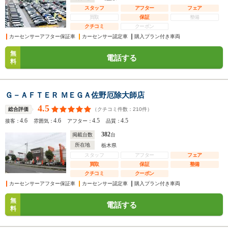
スタッフ
アフター
フェア
買取
保証
整備
クチコミ
クーポン
カーセンサーアフター保証車
カーセンサー認定車
購入プラン付き車両
無
電話する
料
Ｇ－ＡＦＴＥＲ ＭＥＧＡ佐野厄除大師店
4.5
（クチコミ件数：
210
件）
総合評価
4.6
4.6
4.5
4.5
接客：
雰囲気：
アフター：
品質：
382
掲載台数
台
所在地
栃木県
スタッフ
アフター
フェア
買取
保証
整備
クチコミ
クーポン
カーセンサーアフター保証車
カーセンサー認定車
購入プラン付き車両
無
電話する
料