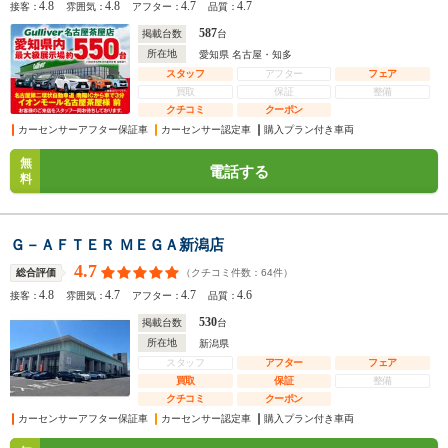
4.8
4.8
4.7
4.7
接客：
雰囲気：
アフター：
品質：
587
掲載台数
台
所在地
愛知県 名古屋・知多
スタッフ
アフター
フェア
買取
保証
整備
クチコミ
クーポン
カーセンサーアフター保証車
カーセンサー認定車
購入プラン付き車両
無
電話する
料
Ｇ－ＡＦＴＥＲ ＭＥＧＡ新潟店
4.7
（クチコミ件数：
64
件）
総合評価
4.8
4.7
4.7
4.6
接客：
雰囲気：
アフター：
品質：
530
掲載台数
台
所在地
新潟県
スタッフ
アフター
フェア
買取
保証
整備
クチコミ
クーポン
カーセンサーアフター保証車
カーセンサー認定車
購入プラン付き車両