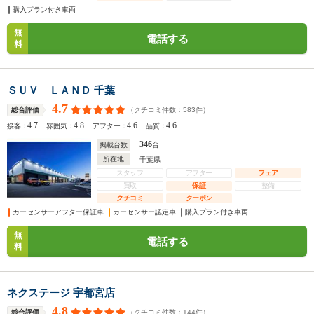
購入プラン付き車両
無
電話する
料
ＳＵＶ ＬＡＮＤ 千葉
4.7
（クチコミ件数：
583
件）
総合評価
4.7
4.8
4.6
4.6
接客：
雰囲気：
アフター：
品質：
346
掲載台数
台
所在地
千葉県
スタッフ
アフター
フェア
買取
保証
整備
クチコミ
クーポン
カーセンサーアフター保証車
カーセンサー認定車
購入プラン付き車両
無
電話する
料
ネクステージ 宇都宮店
4.8
（クチコミ件数：
144
件）
総合評価