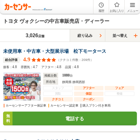
履歴
お気に入り
メニュー
トヨタ ヴォクシーの中古車販売店・ディーラー
3,026
絞り込み
並べ替え
店舗
未使用車・中古車・大型展示場 松下モータース
4.9
（クチコミ件数：
209
件）
総合評価
4.8
4.7
4.8
4.8
接客：
雰囲気：
アフター：
品質：
1080
掲載台数
台
所在地
静岡県 静岡西部
スタッフ
アフター
フェア
買取
保証
整備
クチコミ
クーポン
カーセンサーアフター保証車
カーセンサー認定車
購入プラン付き車両
無
電話する
料