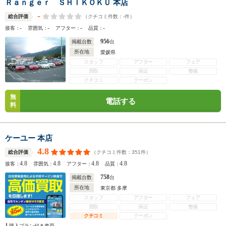
Ｒａｎｇｅｒ ＳＨＩＫＯＫＵ 本店
-
（クチコミ件数：
-
件）
総合評価
-
-
-
-
接客：
雰囲気：
アフター：
品質：
956
掲載台数
台
所在地
愛媛県
スタッフ
アフター
フェア
買取
保証
整備
クチコミ
クーポン
無
電話する
料
ケーユー 本店
4.8
（クチコミ件数：
351
件）
総合評価
4.8
4.8
4.8
4.8
接客：
雰囲気：
アフター：
品質：
758
掲載台数
台
所在地
東京都 多摩
スタッフ
アフター
フェア
買取
保証
整備
クチコミ
クーポン
購入プラン付き車両