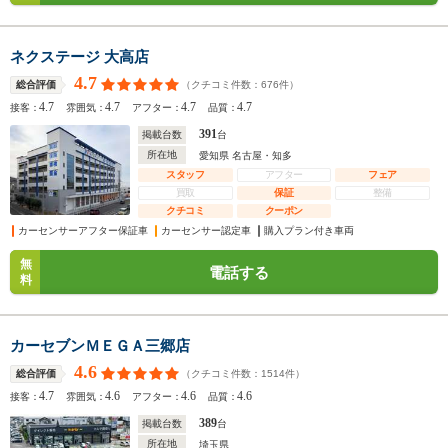
ネクステージ 大高店
4.7
（クチコミ件数：
676
件）
総合評価
4.7
4.7
4.7
4.7
接客：
雰囲気：
アフター：
品質：
391
掲載台数
台
所在地
愛知県 名古屋・知多
スタッフ
アフター
フェア
買取
保証
整備
クチコミ
クーポン
カーセンサーアフター保証車
カーセンサー認定車
購入プラン付き車両
無
電話する
料
カーセブンＭＥＧＡ三郷店
4.6
（クチコミ件数：
1514
件）
総合評価
4.7
4.6
4.6
4.6
接客：
雰囲気：
アフター：
品質：
389
掲載台数
台
所在地
埼玉県