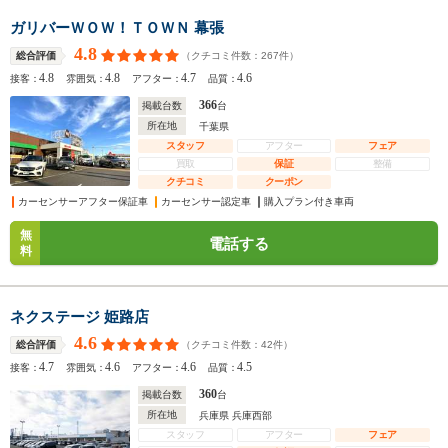
ガリバーＷＯＷ！ＴＯＷＮ 幕張
4.8
（クチコミ件数：
267
件）
総合評価
4.8
4.8
4.7
4.6
接客：
雰囲気：
アフター：
品質：
366
掲載台数
台
所在地
千葉県
スタッフ
アフター
フェア
買取
保証
整備
クチコミ
クーポン
カーセンサーアフター保証車
カーセンサー認定車
購入プラン付き車両
無
電話する
料
ネクステージ 姫路店
4.6
（クチコミ件数：
42
件）
総合評価
4.7
4.6
4.6
4.5
接客：
雰囲気：
アフター：
品質：
360
掲載台数
台
所在地
兵庫県 兵庫西部
スタッフ
アフター
フェア