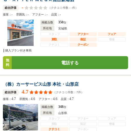
-
（クチコミ件数：
-
件）
総合評価
-
-
-
-
接客：
雰囲気：
アフター：
品質：
350
掲載台数
台
所在地
宮城県
スタッフ
アフター
フェア
買取
保証
整備
クチコミ
クーポン
購入プラン付き車両
無
電話する
料
（株）カーサービス山形 本社・山形店
4.7
（クチコミ件数：
7
件）
総合評価
4.7
4.6
4.6
4.7
接客：
雰囲気：
アフター：
品質：
348
掲載台数
台
所在地
山形県
スタッフ
アフター
フェア
買取
保証
整備
クチコミ
クーポン