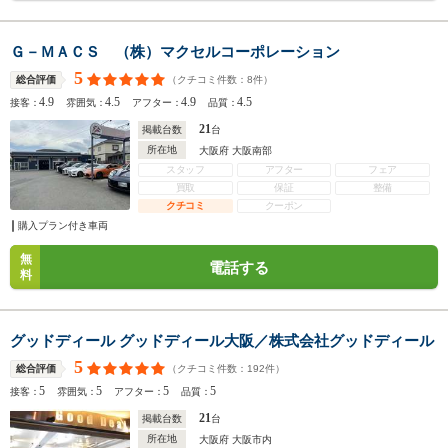
Ｇ－ＭＡＣＳ （株）マクセルコーポレーション
5
（クチコミ件数：
8
件）
総合評価
4.9
4.5
4.9
4.5
接客：
雰囲気：
アフター：
品質：
21
掲載台数
台
所在地
大阪府 大阪南部
スタッフ
アフター
フェア
買取
保証
整備
クチコミ
クーポン
購入プラン付き車両
無
電話する
料
グッドディール グッドディール大阪／株式会社グッドディール
5
（クチコミ件数：
192
件）
総合評価
5
5
5
5
接客：
雰囲気：
アフター：
品質：
21
掲載台数
台
所在地
大阪府 大阪市内