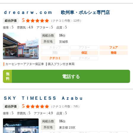
ｄｒｅｃａｒｗ．ｃｏｍ 欧州車・ポルシェ専門店
5
（クチコミ件数：
12
件）
総合評価
5
4.9
5
5
接客：
雰囲気：
アフター：
品質：
16
掲載台数
台
所在地
茨城県
スタッフ
アフター
フェア
買取
保証
整備
クチコミ
クーポン
カーセンサーアフター保証車
購入プラン付き車両
無
電話する
料
ＳＫＹ ＴＩＭＥＬＥＳＳ Ａｚａｂｕ
5
（クチコミ件数：
7
件）
総合評価
5
5
4.9
5
接客：
雰囲気：
アフター：
品質：
16
掲載台数
台
所在地
東京都 23区