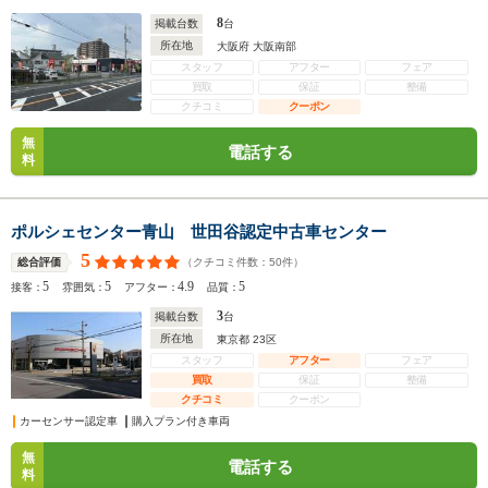
8
掲載台数
台
所在地
大阪府 大阪南部
スタッフ
アフター
フェア
買取
保証
整備
クチコミ
クーポン
無
電話する
料
ポルシェセンター青山 世田谷認定中古車センター
5
（クチコミ件数：
50
件）
総合評価
5
5
4.9
5
接客：
雰囲気：
アフター：
品質：
3
掲載台数
台
所在地
東京都 23区
スタッフ
アフター
フェア
買取
保証
整備
クチコミ
クーポン
カーセンサー認定車
購入プラン付き車両
無
電話する
料