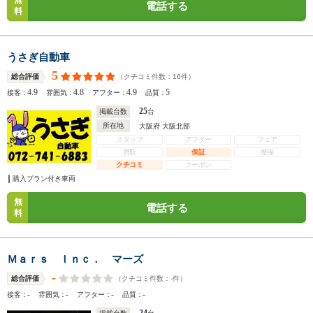
無
電話する
料
うさぎ自動車
5
（クチコミ件数：
16
件）
総合評価
4.9
4.8
4.9
5
接客：
雰囲気：
アフター：
品質：
25
掲載台数
台
所在地
大阪府 大阪北部
スタッフ
アフター
フェア
買取
保証
整備
クチコミ
クーポン
購入プラン付き車両
無
電話する
料
Ｍａｒｓ Ｉｎｃ． マーズ
-
（クチコミ件数：
-
件）
総合評価
-
-
-
-
接客：
雰囲気：
アフター：
品質：