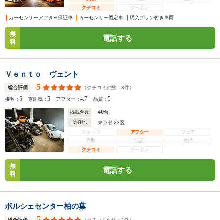
クチコミ
クーポン
カーセンサーアフター保証車
カーセンサー認定車
購入プラン付き車両
無
電話する
料
Ｖｅｎｔｏ ヴェント
5
（クチコミ件数：
3
件）
総合評価
5
5
4.7
5
接客：
雰囲気：
アフター：
品質：
40
掲載台数
台
所在地
東京都 23区
スタッフ
アフター
フェア
買取
保証
整備
クチコミ
クーポン
無
電話する
料
ポルシェセンター柏の葉
5
（クチコミ件数：
1
件）
総合評価