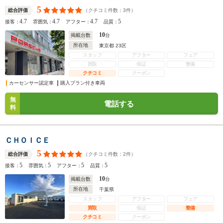
5
（クチコミ件数：
3
件）
総合評価
4.7
4.7
4.7
5
接客：
雰囲気：
アフター：
品質：
10
掲載台数
台
所在地
東京都 23区
スタッフ
アフター
フェア
買取
保証
整備
クチコミ
クーポン
カーセンサー認定車
購入プラン付き車両
無
電話する
料
ＣＨＯＩＣＥ
5
（クチコミ件数：
2
件）
総合評価
5
5
5
5
接客：
雰囲気：
アフター：
品質：
10
掲載台数
台
所在地
千葉県
スタッフ
アフター
フェア
買取
保証
整備
クチコミ
クーポン