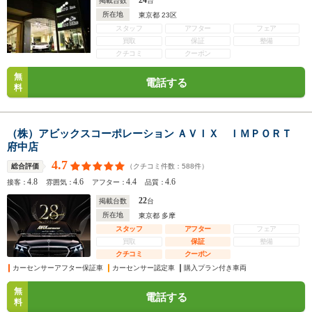
24
掲載台数
台
所在地
東京都 23区
スタッフ
アフター
フェア
買取
保証
整備
クチコミ
クーポン
無
電話する
料
（株）アビックスコーポレーション ＡＶＩＸ ＩＭＰＯＲＴ
府中店
4.7
（クチコミ件数：
588
件）
総合評価
4.8
4.6
4.4
4.6
接客：
雰囲気：
アフター：
品質：
22
掲載台数
台
所在地
東京都 多摩
スタッフ
アフター
フェア
買取
保証
整備
クチコミ
クーポン
カーセンサーアフター保証車
カーセンサー認定車
購入プラン付き車両
無
電話する
料