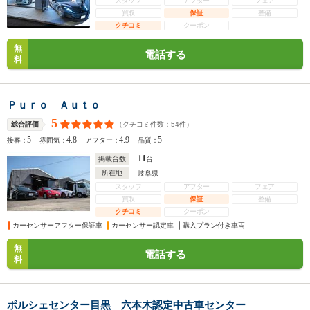
スタッフ
アフター
フェア
買取
保証
整備
クチコミ
クーポン
無
電話する
料
Ｐｕｒｏ Ａｕｔｏ
5
（クチコミ件数：
54
件）
総合評価
5
4.8
4.9
5
接客：
雰囲気：
アフター：
品質：
11
掲載台数
台
所在地
岐阜県
スタッフ
アフター
フェア
買取
保証
整備
クチコミ
クーポン
カーセンサーアフター保証車
カーセンサー認定車
購入プラン付き車両
無
電話する
料
ポルシェセンター目黒 六本木認定中古車センター