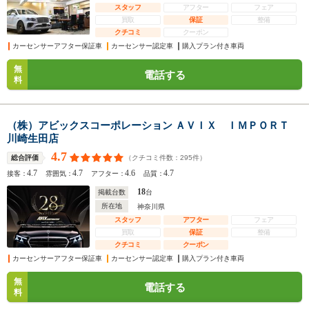
スタッフ
アフター
フェア
買取
保証
整備
クチコミ
クーポン
カーセンサーアフター保証車
カーセンサー認定車
購入プラン付き車両
無
電話する
料
（株）アビックスコーポレーション ＡＶＩＸ ＩＭＰＯＲＴ
川崎生田店
4.7
（クチコミ件数：
295
件）
総合評価
4.7
4.7
4.6
4.7
接客：
雰囲気：
アフター：
品質：
18
掲載台数
台
所在地
神奈川県
スタッフ
アフター
フェア
買取
保証
整備
クチコミ
クーポン
カーセンサーアフター保証車
カーセンサー認定車
購入プラン付き車両
無
電話する
料