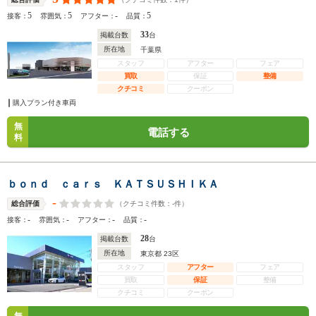
5
5
-
5
接客：
雰囲気：
アフター：
品質：
33
掲載台数
台
所在地
千葉県
スタッフ
アフター
フェア
買取
保証
整備
クチコミ
クーポン
購入プラン付き車両
無
電話する
料
ｂｏｎｄ ｃａｒｓ ＫＡＴＳＵＳＨＩＫＡ
-
（クチコミ件数：
-
件）
総合評価
-
-
-
-
接客：
雰囲気：
アフター：
品質：
28
掲載台数
台
所在地
東京都 23区
スタッフ
アフター
フェア
買取
保証
整備
クチコミ
クーポン