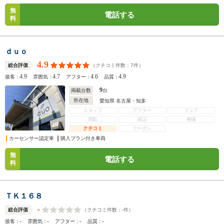
無
電話する
料
ｄｕｏ
4.9
（クチコミ件数：
7
件）
総合評価
4.9
4.7
4.6
4.9
接客：
雰囲気：
アフター：
品質：
9
掲載台数
台
所在地
愛知県 名古屋・知多
スタッフ
アフター
フェア
買取
保証
整備
クチコミ
クーポン
カーセンサー認定車
購入プラン付き車両
無
電話する
料
ＴＫ１６８
-
（クチコミ件数：
-
件）
総合評価
-
-
-
-
接客：
雰囲気：
アフター：
品質：