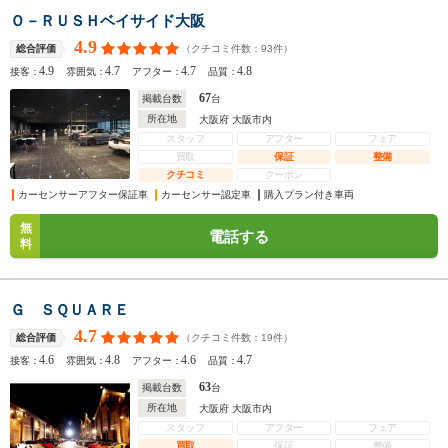
Ｏ－ＲＵＳＨベイサイド大阪
4.9
（クチコミ件数：
93
件）
総合評価
4.9
4.7
4.7
4.8
接客：
雰囲気：
アフター：
品質：
67
掲載台数
台
所在地
大阪府 大阪市内
スタッフ
アフター
フェア
買取
保証
整備
クチコミ
クーポン
カーセンサーアフター保証車
カーセンサー認定車
購入プラン付き車両
無
電話する
料
Ｇ ＳＱＵＡＲＥ
4.7
（クチコミ件数：
19
件）
総合評価
4.6
4.8
4.6
4.7
接客：
雰囲気：
アフター：
品質：
63
掲載台数
台
所在地
大阪府 大阪市内
スタッフ
アフター
フェア
買取
保証
整備