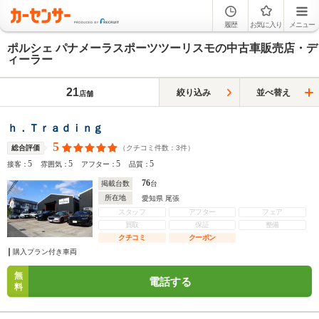
履歴
お気に入り
メニュー
ポルシェ パナメーラスポーツツーリスモの中古車販売店・デ
ィーラー
21
絞り込み
並べ替え
店舗
ｈ．Ｔｒａｄｉｎｇ
5
（クチコミ件数：
3
件）
総合評価
5
5
5
5
接客：
雰囲気：
アフター：
品質：
76
掲載台数
台
所在地
愛知県 尾張
スタッフ
アフター
フェア
買取
保証
整備
クチコミ
クーポン
購入プラン付き車両
無
電話する
料