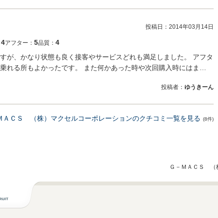
投稿日：
2014年03月14日
4
5
4
：
アフター：
品質：
すが、かなり状態も良く接客やサービスどれも満足しました。 アフタ
乗れる所もよかったです。 また何かあった時や次回購入時にはま…
投稿者：
ゆうきーん
ＭＡＣＳ （株）マクセルコーポレーションのクチコミ一覧を見る
(8件)
Ｇ－ＭＡＣＳ （