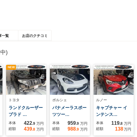
庫一覧
お店のクチコミ
中)
NEW
トヨタ
ポルシェ
ルノー
ランドクルーザー
パナメーラスポー
キャプチャー イ
プラド …
ツツー…
ンテンス…
422
959
119
本体
本体
本体
.9
万円
.9
万円
.8
万円
439
988
138
総額
総額
総額
.8
万円
.9
万円
万円