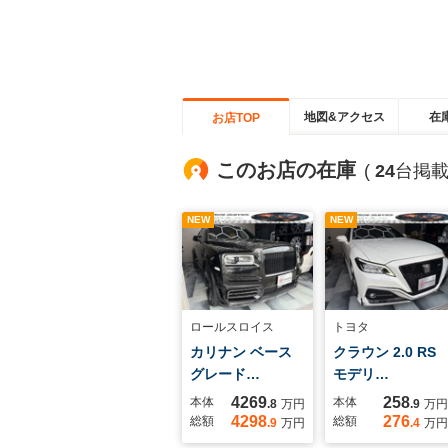
地図&アクセス
在
お店TOP
このお店の在庫
(
24
台掲載
NEW
NEW
ロールスロイス
トヨタ
カリナン ベース
クラウン 2.0 RS
グレード…
モデリ…
4269
258
本体
本体
.8
万円
.9
万円
4298
276
総額
総額
.9
万円
.4
万円