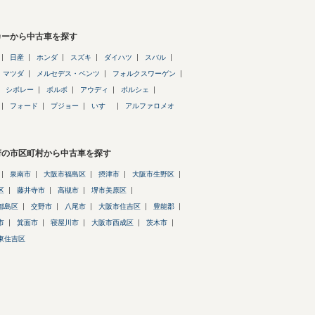
カーから中古車を探す
日産
ホンダ
スズキ
ダイハツ
スバル
マツダ
メルセデス・ベンツ
フォルクスワーゲン
シボレー
ボルボ
アウディ
ポルシェ
フォード
プジョー
いすゞ
アルファロメオ
府の市区町村から中古車を探す
泉南市
大阪市福島区
摂津市
大阪市生野区
区
藤井寺市
高槻市
堺市美原区
都島区
交野市
八尾市
大阪市住吉区
豊能郡
市
箕面市
寝屋川市
大阪市西成区
茨木市
東住吉区