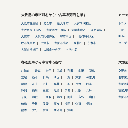
大阪府の市区町村から中古車販売店を探す
メー
大阪市住吉区
箕面市
泉大津市
大阪市城東区
トヨタ
大阪市東住吉区
大阪市天王寺区
大阪市港区
堺市東区
三菱
大東市
大阪市阿倍野区
堺市中区
大阪市平野区
BMW
堺市美原区
摂津市
大阪市北区
泉北郡
茨木市
ジープ
大阪市浪速区
大阪市中央区
南河内郡
都道府県から中古車を探す
大阪
北海道
青森
岩手
宮城
秋田
山形
福島
交野市
茨城
栃木
群馬
埼玉
千葉
東京
神奈川
堺市東
新潟
富山
石川
福井
山梨
長野
岐阜
大阪市
静岡
愛知
三重
滋賀
京都
大阪
兵庫
寝屋川
奈良
和歌山
鳥取
島根
岡山
広島
山口
大阪市
徳島
香川
愛媛
高知
福岡
佐賀
長崎
熊本
大分
宮崎
鹿児島
沖縄