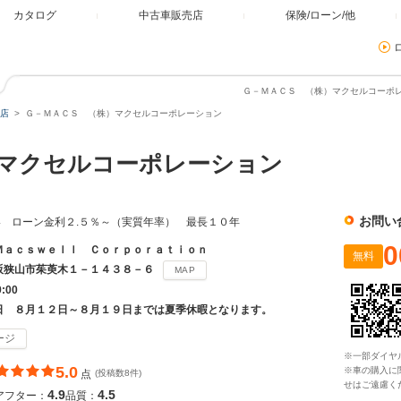
カタログ
中古車販売店
保険/ローン/他
Ｇ－ＭＡＣＳ （株）マクセルコーポレ
店
Ｇ－ＭＡＣＳ （株）マクセルコーポレーション
）マクセルコーポレーション
お問い
 ローン金利２.５％～（実質年率） 最長１０年
0
Ｍａｃｓｗｅｌｌ Ｃｏｒｐｏｒａｔｉｏｎ
無料
阪狭山市茱萸木１－１４３８－６
MAP
9:00
日 ８月１２日～８月１９日までは夏季休暇となります。
ージ
※一部ダイヤ
5.0
※車の購入に
点
(投稿数8件)
せはご遠慮く
4.9
4.5
アフター：
品質：