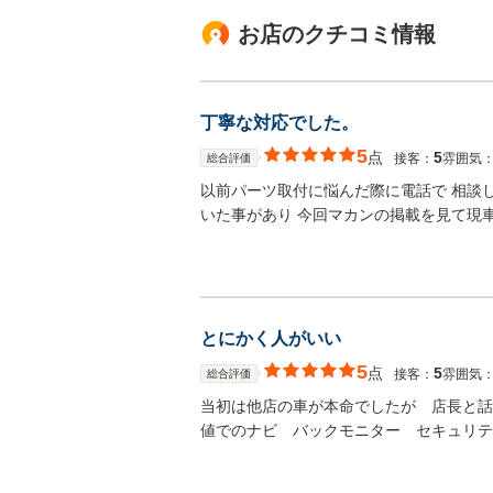
お店のクチコミ情報
丁寧な対応でした。
5
点
5
接客：
雰囲気
総合評価
以前パーツ取付に悩んだ際に電話で 相談
いた事があり 今回マカンの掲載を見て現
とにかく人がいい
5
点
5
接客：
雰囲気
総合評価
当初は他店の車が本命でしたが 店長と話
値でのナビ バックモニター セキュリテ