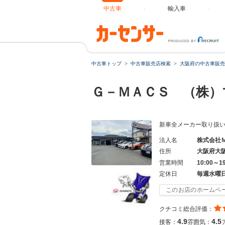
中古車
輸入車
中古車トップ
中古車販売店検索
大阪府の中古車販売
Ｇ－ＭＡＣＳ （株
新車全メーカー取り扱い
法人名
株式会社
住所
大阪府大
営業時間
10:00～1
定休日
毎週水曜
このお店のホームペ
クチコミ総合評価：
4.9
4.5
接客：
雰囲気：