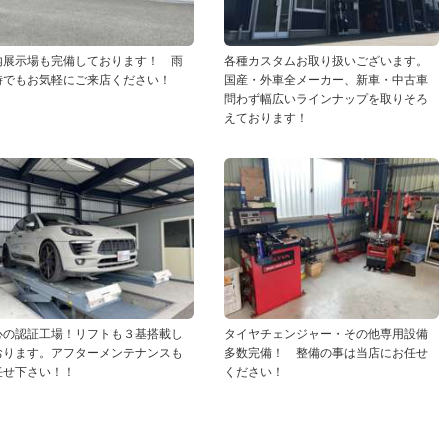
内展示場も完備しております！ 雨
各種カスタムお取り扱いございます。
時でもお気軽にご来店ください！
国産・外車全メーカー、新車・中古車
問わず幅広いラインナップを取りそろ
えております！
心の認証工場！リフトも３基搭載し
タイヤチェンジャー・その他専用設備
おります。アフターメンテナンスも
多数完備！ 整備の事は当店にお任せ
任せ下さい！！
ください！