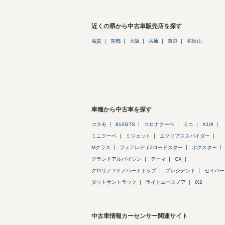
近くの県から中古車販売店を探す
滋賀
京都
大阪
兵庫
奈良
和歌山
車種から中古車を探す
コスモ
812GTS
コロナクーペ
ミニ
X1/9
ミニクーペ
ミジェット
エクリプススパイダー
Mクラス
フェアレディZロードスター
ボクスター
グランドアルバイシン
テーマ
CX
グロリア 2ドアハードトップ
プレジデント
セイバー
ダットサントラック
ライトエースノア
iX2
中古車情報カーセンサー関連サイト