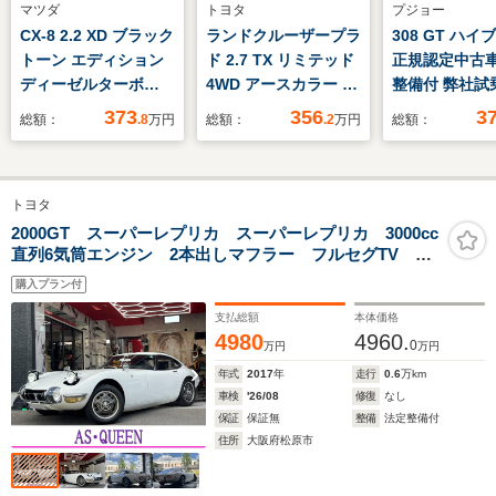
マツダ
トヨタ
プジョー
CX-8 2.2 XD ブラック
ランドクルーザープラ
308 GT ハ
トーン エディション
ド 2.7 TX リミテッド
正規認定中古車
ディーゼルターボ
4WD アースカラー ケ
整備付 弊社試
4WD マツダ認定中古
スウィック グリーン
ビ ETC ドラ
373
356
3
総額：
.8
万円
総額：
.2
万円
総額：
車
ARMY アーミー ヨ
クカメラ 電動
コハマ ジオランダ
衝突軽減ブレー
ー ナルディ サンル
イドリングス
トヨタ
ーフ 新品 バックカ
障害物ソナー 
メラ ETC ルーフレ
キープ アダプ
2000GT スーパーレプリカ スーパーレプリカ 3000cc
直列6気筒エンジン 2本出しマフラー フルセグTV ナ
ール アルパイン カ
クルコン LE
ビ バックカメラ ETC Bluetooth接続 AW パワー
スタム DEAN BJ
純正ホイール
購入プラン付
ウィンドウ オートエアコン 盗難防止装置
Mexican 3列目シー
支払総額
本体価格
ト 8人乗り
4980
4960.
0
万円
万円
年式
2017
年
走行
0.6
万km
車検
'26/08
修復
なし
保証
保証無
整備
法定整備付
住所
大阪府松原市