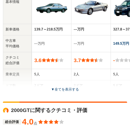
基本情報
新車価格
139.7～218.5万円
‐‐‐万円
327.8～3
中古車
‐‐‐万円
‐‐‐万円
149.5万円
平均価格
クチコミ
3.6
3.7
-
総合評価
乗車定員
5人
2人
5人
ドア数
2ドア
2ドア
5ドア
▼
全てを表示する
全高
全高
全
1.3m
1.25m
1.
2000GTに関するクチコミ・評価
4.0
総合評価
点
全幅
全幅
全