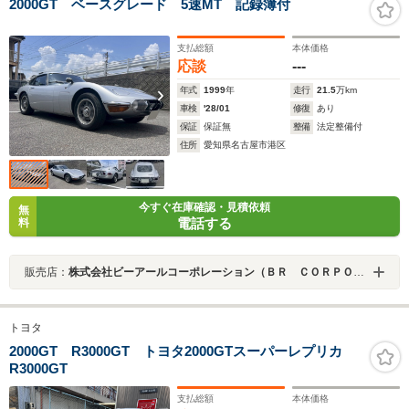
2000GT ベースグレード 5速MT 記録簿付
支払総額
本体価格
応談
---
年式
1999
年
走行
21.5
万km
車検
'28/01
修復
あり
保証
保証無
整備
法定整備付
住所
愛知県名古屋市港区
今すぐ在庫確認・見積依頼
無
電話する
料
販売店：
株式会社ビーアールコーポレーション（ＢＲ ＣＯＲＰＯＲＡＴＩＯＮ）
トヨタ
2000GT R3000GT トヨタ2000GTスーパーレプリカ
R3000GT
支払総額
本体価格