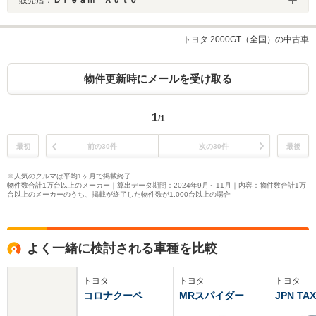
トヨタ 2000GT（全国）の中古車
物件更新時にメールを受け取る
1
/1
最初
前の30件
次の30件
最後
※人気のクルマは平均1ヶ月で掲載終了
物件数合計1万台以上のメーカー｜算出データ期間：2024年9月～11月｜内容：物件数合計1万
台以上のメーカーのうち、掲載が終了した物件数が1,000台以上の場合
よく一緒に検討される車種を比較
トヨタ
トヨタ
トヨタ
コロナクーペ
MRスパイダー
JPN TAX