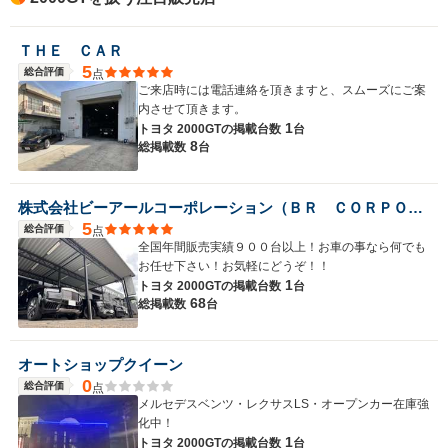
ＴＨＥ ＣＡＲ
5
総合評価
点
ご来店時には電話連絡を頂きますと、スムーズにご案
内させて頂きます。
1
トヨタ 2000GTの
掲載台数
台
8
総掲載数
台
株式会社ビーアールコーポレーション（ＢＲ ＣＯＲＰＯＲＡＴＩＯＮ）
5
総合評価
点
全国年間販売実績９００台以上！お車の事なら何でも
お任せ下さい！お気軽にどうぞ！！
1
トヨタ 2000GTの
掲載台数
台
68
総掲載数
台
オートショップクイーン
0
総合評価
点
メルセデスベンツ・レクサスLS・オープンカー在庫強
化中！
1
トヨタ 2000GTの
掲載台数
台