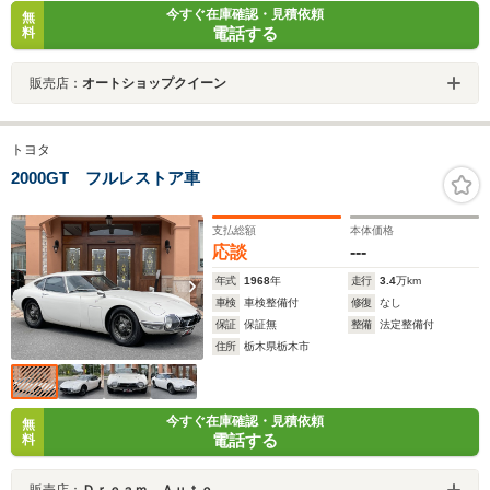
今すぐ在庫確認・見積依頼
無
電話する
料
販売店：
オートショップクイーン
トヨタ
2000GT フルレストア車
支払総額
本体価格
応談
---
年式
1968
年
走行
3.4
万km
車検
車検整備付
修復
なし
保証
保証無
整備
法定整備付
住所
栃木県栃木市
今すぐ在庫確認・見積依頼
無
電話する
料
販売店：
Ｄｒｅａｍ Ａｕｔｏ