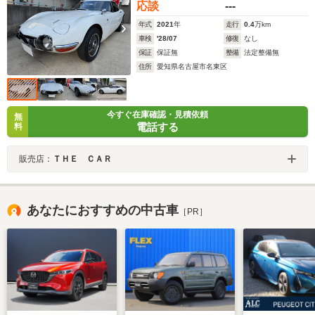
応談
---
年式
2021
年
走行
0.4
万km
車検
'28/07
修復
なし
保証
保証無
整備
法定整備無
住所
愛知県名古屋市名東区
今すぐ在庫確認・見積依頼
無
電話する
料
販売店：
ＴＨＥ ＣＡＲ
あなたにおすすめの中古車
［PR］