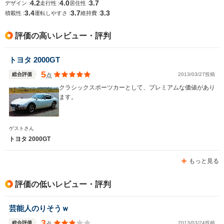
サイズ
1.69m
1.7m
1
4.2
4.0
3.7
デザイン :
走行性 :
居住性 :
全長
全長
(全長x全幅x全高)
3.4
3.7
3.3
積載性 :
運転しやすさ :
維持費 :
4.42m
4.17m
4
評価の高いレビュー・評判
ホイールベース
ホイールベース
ホイー
トヨタ 2000GT
-m
-m
5
総合評価
2013/03/27投稿
点
16.5～16.
クラシックスポーツカーとして、プレミアムな価値があり
└市街地:1
ます。
18.2km/L
WLTCモード
-
-
└郊外:17.
燃費
17.4km/L
ゲストさん
└高速道路:
トヨタ 2000GT
15.9km/L
もっと見る
排気量
1587～1998cc
1998cc
1496cc
駆動方式
FF
MR
FF
評価の低いレビュー・評判
芸能人のりそうｗ
3
総合評価
2013/03/24投稿
点