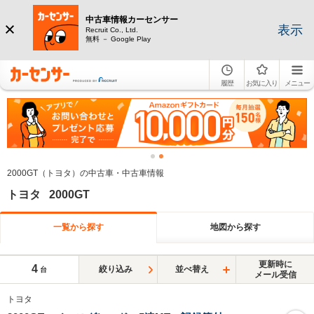
中古車情報カーセンサー
表示
Recruit Co., Ltd.
無料 － Google Play
履歴
お気に入り
メニュー
2000GT（トヨタ）の中古車・中古車情報
トヨタ 2000GT
一覧から探す
地図から探す
更新時に
4
絞り込み
並べ替え
台
メール受信
トヨタ