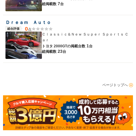
7
総掲載数
台
Ｄｒｅａｍ Ａｕｔｏ
0
総合評価
点
Ｃｌａｓｓｉｃ＆Ｎｅｗ Ｓｕｐｅｒ Ｓｐｏｒｔｓ Ｃ
ａｒ
1
トヨタ 2000GTの
掲載台数
台
23
総掲載数
台
ページトップへ