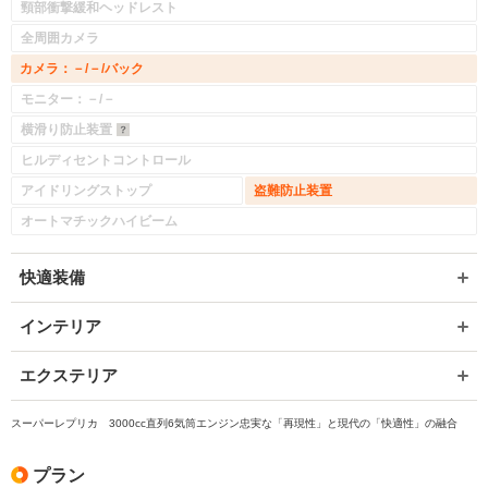
頸部衝撃緩和ヘッドレスト
全周囲カメラ
カメラ：－/－/バック
モニター：－/－
横滑り防止装置
ヒルディセントコントロール
アイドリングストップ
盗難防止装置
オートマチックハイビーム
快適装備
インテリア
エクステリア
スーパーレプリカ 3000cc直列6気筒エンジン忠実な「再現性」と現代の「快適性」の融合
プラン