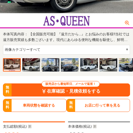
本体写真内容：
【全国販売可能】『遠方だから...』とお悩みのお客様!!当社では
遠方販売実績も多数ございます。現代にあらゆる便利な機能を駆使し、鮮明に
状態をお…
販売店から最短即日、メールで返答！
無
在庫確認・見積依頼をする
料
無
無
車両状態を確認する
お店に行って車を見る
料
料
支払総額(税込)
本体価格(税込)