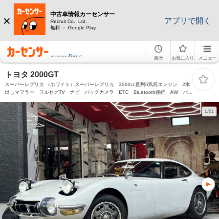
中古車情報カーセンサー
アプリで開く
Recruit Co., Ltd.
無料 － Google Play
履歴
お気に入り
メニュー
トヨタ 2000GT
スーパーレプリカ （ホワイト）スーパーレプリカ 3000cc直列6気筒エンジン 2本
出しマフラー フルセグTV ナビ バックカメラ ETC Bluetooth接続 AW パワ
ーウィンドウ オートエアコン 盗難防止装置
1/61