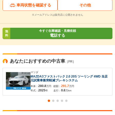
車両状態を確認する
その他
※メールアドレスは販売店に公開されません
今すぐ在庫確認・見積依頼
無
電話する
料
あなたにおすすめの中古車
［PR］
マツダ
MAZDA3ファストバック 2.0 20S ツーリング 4WD 当店
元試乗車衝突軽減ブレ-キシステム
280.8
291.7
本体：
万円
総額：
万円
2025
0.6
年式：
年
走行：
万km