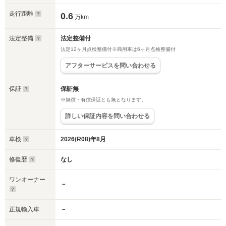
走行距離
0.6
万km
法定整備
法定整備付
法定12ヶ月点検整備付※商用車は6ヶ月点検整備付
アフターサービスを問い合わせる
保証
保証無
※無償・有償保証とも無となります。
詳しい保証内容を問い合わせる
車検
2026(R08)年8月
修復歴
なし
ワンオーナー
－
正規輸入車
－