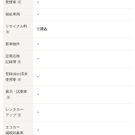
禁煙車
－
福祉車両
－
リサイクル料
リ済込
新車物件
－
定期点検
－
記録簿
登録
済未
(届出)
－
使用車
展示・試乗車
－
レンタカー
－
アップ
エコカー
－
減税対象車