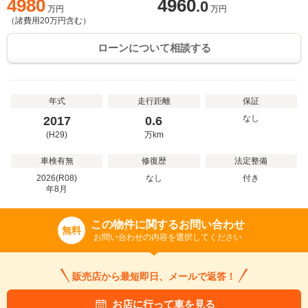
4980
4960
.0
万円
万円
（諸費用
20
万円含む）
ローンについて相談する
年式
走行距離
保証
なし
2017
0.6
(H29)
万
km
車検有無
修復歴
法定整備
2026(R08)
なし
付き
年
8
月
この物件に関するお問い合わせ
無料
お問い合わせの内容を選択してください
販売店から最短即日、メールで返答！
お店に行って車を見る