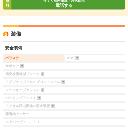
今すぐ在庫確認・見積依頼
無
電話する
料
装備
安全装備
パワステ
ABS
サポカー
衝突被害軽減ブレーキ
アダプティブクルーズコントロール
レーンキープアシスト
入力途中の情報を保存しますか？
パーキングアシスト
※次回問い合わせをする際に自動入力されます
アクセル踏み間違い防止装置
※保存された情報は
90
日で破棄されます
障害物センサー
エアバッグ：－/－/－/－
いいえ
はい