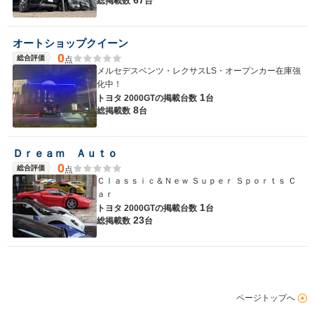
総掲載数
台
オートショップクイーン
0
総合評価
点
メルセデスベンツ・レクサスLS・オープンカー在庫強
化中！
1
トヨタ 2000GTの
掲載台数
台
8
総掲載数
台
Ｄｒｅａｍ Ａｕｔｏ
0
総合評価
点
Ｃｌａｓｓｉｃ＆Ｎｅｗ Ｓｕｐｅｒ Ｓｐｏｒｔｓ Ｃ
ａｒ
1
トヨタ 2000GTの
掲載台数
台
23
総掲載数
台
ページトップへ