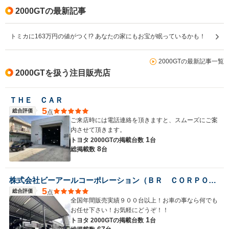
2000GTの最新記事
トミカに163万円の値がつく!? あなたの家にもお宝が眠っているかも！
2000GTの最新記事一覧
2000GTを扱う注目販売店
ＴＨＥ ＣＡＲ
5
総合評価
点
ご来店時には電話連絡を頂きますと、スムーズにご案
内させて頂きます。
1
トヨタ 2000GTの
掲載台数
台
8
総掲載数
台
株式会社ビーアールコーポレーション（ＢＲ ＣＯＲＰＯＲＡＴＩＯＮ）
5
総合評価
点
全国年間販売実績９００台以上！お車の事なら何でも
お任せ下さい！お気軽にどうぞ！！
1
トヨタ 2000GTの
掲載台数
台
67