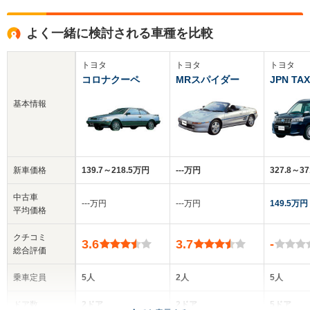
よく一緒に検討される車種を比較
トヨタ
トヨタ
トヨタ
コロナクーペ
MRスパイダー
JPN TAX
基本情報
新車価格
139.7～218.5万円
‐‐‐万円
327.8～3
中古車
‐‐‐万円
‐‐‐万円
149.5万円
平均価格
クチコミ
3.6
3.7
-
総合評価
乗車定員
5人
2人
5人
ドア数
2ドア
2ドア
5ドア