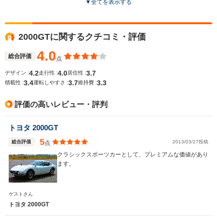
▼
全てを表示する
全高
全高
全
1.3m
1.25m
1.
2000GTに関するクチコミ・評価
4.0
総合評価
点
全幅
全幅
全
サイズ
1.69m
1.7m
1
4.2
4.0
3.7
デザイン :
走行性 :
居住性 :
全長
全長
(全長x全幅x全高)
3.4
3.7
3.3
積載性 :
運転しやすさ :
維持費 :
4.42m
4.17m
4
評価の高いレビュー・評判
ホイールベース
ホイールベース
ホイー
トヨタ 2000GT
-m
-m
5
総合評価
2013/03/27投稿
点
16.5～16.
クラシックスポーツカーとして、プレミアムな価値があり
└市街地:1
ます。
18.2km/L
WLTCモード
-
-
└郊外:17.
燃費
17.4km/L
ゲストさん
└高速道路:
トヨタ 2000GT
15.9km/L