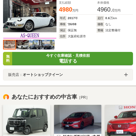
支払総額
本体価格
4980
4960.
0
万円
万円
年式
2017
年
走行
0.6
万km
車検
'26/08
修復
なし
保証
保証無
整備
法定整備付
住所
大阪府松原市
今すぐ在庫確認・見積依頼
無
電話する
料
販売店：
オートショップクイーン
あなたにおすすめの中古車
［PR］