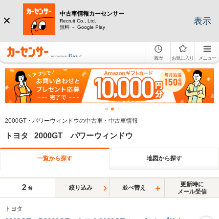
中古車情報カーセンサー
表示
Recruit Co., Ltd.
無料 － Google Play
履歴
お気に入り
メニュー
2000GT・パワーウィンドウの中古車・中古車情報
トヨタ 2000GT パワーウィンドウ
一覧から探す
地図から探す
更新時に
2
絞り込み
並べ替え
台
メール受信
トヨタ