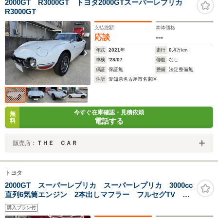
2000GT R3000GT トヨタ2000GTスーパーレプリカ
R3000GT
支払総額
本体価格
応談
---
年式
2021
年
走行
0.4
万km
車検
'28/07
修復
なし
保証
保証無
整備
法定整備無
住所
愛知県名古屋市名東区
今すぐ在庫確認・見積依頼
無
電話する
料
販売店：
ＴＨＥ ＣＡＲ
トヨタ
2000GT スーパーレプリカ スーパーレプリカ 3000cc
直列6気筒エンジン 2本出しマフラー フルセグTV ナ
ビ バックカメラ ETC Bluetooth接続 AW パワー
購入プラン付
ウィンドウ オートエアコン 盗難防止装置