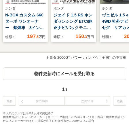
ホンダ
ホンダ
ホンダ
N-BOX カスタム 660
ジェイド 1.5 RS ホン
ヴェゼル 1.5 e
ターボ ワンオーナ
ダセンシング ETC/純
4WD 社外ナ
ー 禁煙車 8インチ
正ナビ/バックモニタ
セグ リアカ
純正ナビ ETC バッ
ー/ホンダセンシング
ドルシフト 
197
150
3
総額：
.5
万円
総額：
.3
万円
総額：
クカメラ 両側電動ス
ングヒーター
ライドドア 渋滞追従
ヒーター LE
機能付アダプティブク
グ ETC
トヨタ 2000GT パワーウィンドウ（全国）の中古車
ルーズコントロール
パドルシフト
Bluetooth 障害物セ
物件更新時にメールを受け取る
ンサー シートヒータ
ー
1
/1
最初
前の30件
次の30件
最後
※人気のクルマは平均1ヶ月で掲載終了
物件数合計1万台以上のメーカー｜算出データ期間：2024年9月～11月｜内容：物件数合計1万
台以上のメーカーのうち、掲載が終了した物件数が1,000台以上の場合