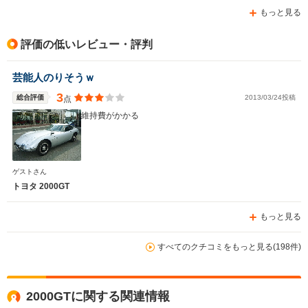
もっと見る
排気量
1587～1998cc
1998cc
1496cc
駆動方式
FF
MR
FF
評価の低いレビュー・評判
芸能人のりそうｗ
3
総合評価
2013/03/24投稿
点
維持費がかかる
ゲストさん
トヨタ 2000GT
もっと見る
すべてのクチコミをもっと見る(198件)
2000GTに関する関連情報