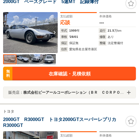
2000GT ベースグレード 5速MT 記録簿付
支払総額
本体価格
応談
---
年式
1999
年
走行
21.5
万km
車検
'28/01
修復
あり
保証
保証無
整備
法定整備付
住所
愛知県名古屋市港区
無
在庫確認・見積依頼
料
販売店：
株式会社ビーアールコーポレーション（ＢＲ ＣＯＲＰＯＲＡＴＩＯＮ）
トヨタ
2000GT R3000GT トヨタ2000GTスーパーレプリカ
R3000GT
支払総額
本体価格