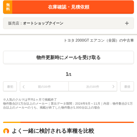
無
在庫確認・見積依頼
料
販売店：
オートショップクイーン
トヨタ 2000GT エアコン（全国）の中古車
物件更新時にメールを受け取る
1
/1
最初
前の30件
次の30件
最後
※人気のクルマは平均1ヶ月で掲載終了
物件数合計1万台以上のメーカー｜算出データ期間：2024年9月～11月｜内容：物件数合計1万
台以上のメーカーのうち、掲載が終了した物件数が1,000台以上の場合
よく一緒に検討される車種を比較