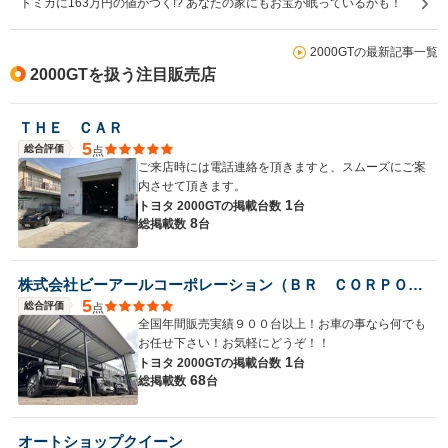
トミカに163万円の値がつく!? あなたの家にもお宝が眠っているかも！
2000GTの最新記事一覧
2000GTを扱う注目販売店
ＴＨＥ ＣＡＲ
5
総合評価
点
ご来店時には電話連絡を頂きますと、スムーズにご案
内させて頂きます。
1
トヨタ 2000GTの
掲載台数
台
8
総掲載数
台
株式会社ビーアールコーポレーション（ＢＲ ＣＯＲＰＯＲＡＴＩＯＮ）
5
総合評価
点
全国年間販売実績９００台以上！お車の事なら何でも
お任せ下さい！お気軽にどうぞ！！
1
トヨタ 2000GTの
掲載台数
台
68
総掲載数
台
オートショップクイーン