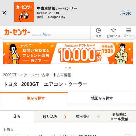
中古車情報カーセンサー
表示
Recruit Co., Ltd.
無料 － Google Play
履歴
お気に入り
メニュー
2000GT・エアコンの中古車・中古車情報
トヨタ 2000GT エアコン・クーラー
一覧から探す
地図から探す
更新時に
3
絞り込み
並べ替え
台
メール受信
トヨタ