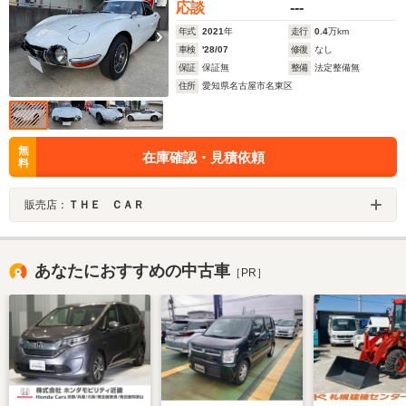
応談
---
年式
2021
年
走行
0.4
万km
車検
'28/07
修復
なし
保証
保証無
整備
法定整備無
住所
愛知県名古屋市名東区
無
在庫確認・見積依頼
料
販売店：
ＴＨＥ ＣＡＲ
あなたにおすすめの中古車
［PR］