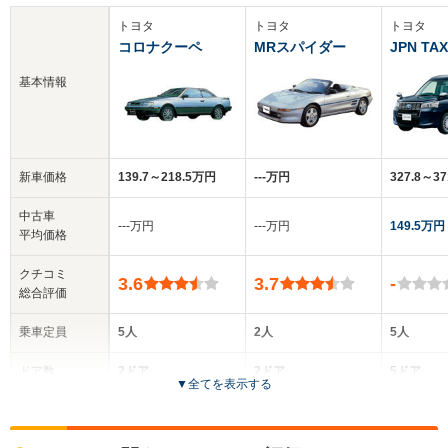
トヨタ
トヨタ
トヨタ
コロナクーペ
MRスパイダー
JPN TAX
基本情報
新車価格
139.7～218.5万円
‐‐‐万円
327.8～3
中古車
‐‐‐万円
‐‐‐万円
149.5万円
平均価格
クチコミ
3.6
3.7
-
総合評価
乗車定員
5人
2人
5人
ドア数
2ドア
2ドア
5ドア
▼
全てを表示する
全高
全高
全
1.3m
1.25m
1.