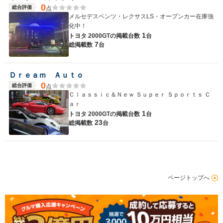
0
総合評価
点
メルセデスベンツ・レクサスLS・オープンカー在庫強
化中！
1
トヨタ 2000GTの
掲載台数
台
7
総掲載数
台
Ｄｒｅａｍ Ａｕｔｏ
0
総合評価
点
Ｃｌａｓｓｉｃ＆Ｎｅｗ Ｓｕｐｅｒ Ｓｐｏｒｔｓ Ｃ
ａｒ
1
トヨタ 2000GTの
掲載台数
台
23
総掲載数
台
ページトップへ