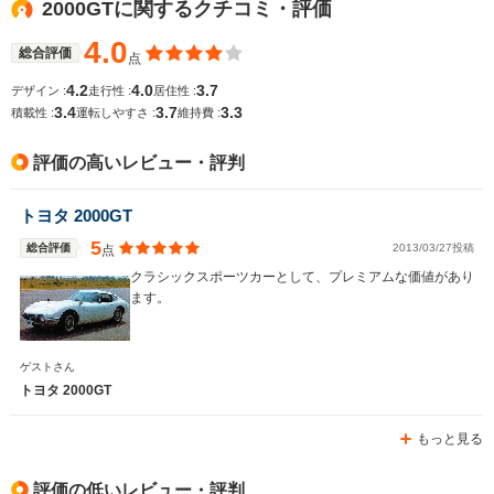
2000GTに関するクチコミ・評価
4.0
総合評価
点
全幅
全幅
全
サイズ
1.69m
1.7m
1
4.2
4.0
3.7
デザイン :
走行性 :
居住性 :
全長
全長
(全長x全幅x全高)
3.4
3.7
3.3
積載性 :
運転しやすさ :
維持費 :
4.42m
4.17m
4
評価の高いレビュー・評判
ホイールベース
ホイールベース
ホイー
トヨタ 2000GT
-m
-m
5
総合評価
2013/03/27投稿
点
16.5～16.
クラシックスポーツカーとして、プレミアムな価値があり
└市街地:1
ます。
18.2km/L
WLTCモード
-
-
└郊外:17.
燃費
17.4km/L
ゲストさん
└高速道路:
トヨタ 2000GT
15.9km/L
もっと見る
排気量
1587～1998cc
1998cc
1496cc
駆動方式
FF
MR
FF
評価の低いレビュー・評判