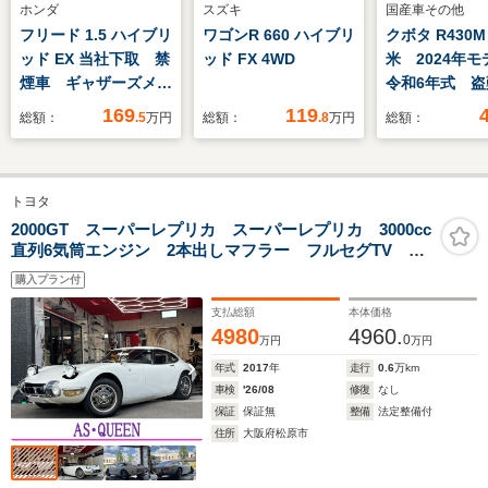
ホンダ
スズキ
国産車その他
フリード 1.5 ハイブリ
ワゴンR 660 ハイブリ
クボタ R430M
ッド EX 当社下取 禁
ッド FX 4WD
米 2024年モ
煙車 ギャザーズメモ
令和6年式 盗
リーナビ フルセグ
装置装着機 
169
119
総額：
.5
万円
総額：
.8
万円
総額：
CD/DVD ミュージッ
イヤ装着車(チ
クラック ホンダセン
付) バケット
シング LEDヘッドラ
158cm ディ
トヨタ
イト ETC クルーズ
ル 排気量164
コントロール サイド
2000GT スーパーレプリカ スーパーレプリカ 3000cc
直列6気筒エンジン 2本出しマフラー フルセグTV ナ
カーテンエアバックフ
ビ バックカメラ ETC Bluetooth接続 AW パワー
ロントヒーターシート
購入プラン付
ウィンドウ オートエアコン 盗難防止装置
支払総額
本体価格
4980
4960.
0
万円
万円
年式
2017
年
走行
0.6
万km
車検
'26/08
修復
なし
保証
保証無
整備
法定整備付
住所
大阪府松原市