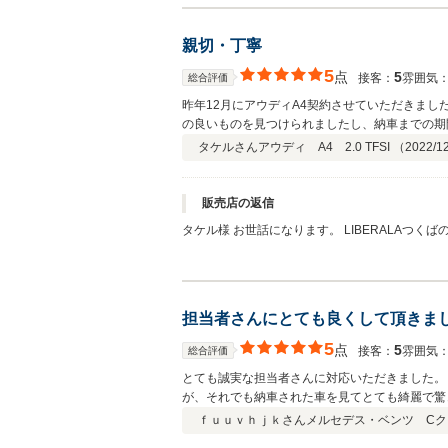
親切・丁寧
5
点
5
接客：
雰囲気
総合評価
昨年12月にアウディA4契約させていただきま
の良いものを見つけられましたし、納車までの期
い為分からず...といった感じです。 ですが、
タケルさん
アウディ A4 2.0 TFSI （
2022/1
販売店の返信
タケル様 お世話になります。 LIBERALAつくばの董です。 昨年年末アウディA4セダンをご購入していただき、誠に有難うございました。 そして、家族までも、ご協力してくださっ
て、心より感謝です。 今後とも、どうぞ、宜し
担当者さんにとても良くして頂きま
5
点
5
接客：
雰囲気
総合評価
とても誠実な担当者さんに対応いただきました。
が、それでも納車された車を見てとても綺麗で驚
ｆｕｕｖｈｊｋさん
メルセデス・ベンツ C