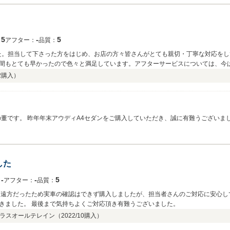
5
‐
5
：
アフター：
品質：
した。担当して下さった方をはじめ、お店の方々皆さんがとても親切・丁寧な対応をし
間もとても早かったので色々と満足しています。アフターサービスについては、今
何かあればすぐに相談させていただこうと思っています。 この度はありがとうございま
2
購入）
くお願い致します。
した
‐
‐
5
：
アフター：
品質：
 遠方だったため実車の確認はできず購入しましたが、担当者さんのご対応に安心し
きました。 最後まで気持ちよくご対応頂き有難うございました。
クラスオールテレイン（
2022/10
購入）