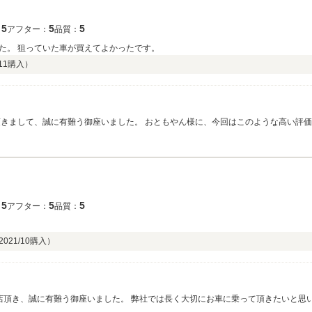
5
5
5
：
アフター：
品質：
た。 狙っていた車が買えてよかったです。
11
購入）
いと思い、アフターサービスに関しても誠意をもってご対応させて頂いております。
とも、お気軽に弊社にお越し下さいませ。宜しくお願い致します。
5
5
5
：
アフター：
品質：
2021/10
購入）
来店頂き、誠に有難う御座いました。 弊社では長く大切にお車に乗って頂きたいと思