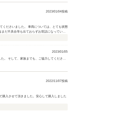
2023/01/04投稿
てくださいました。 車両については、とても状態
はまだ不具合等も出ておらずお世話になっていな
した！
2023/01/05
2022/11/07投稿
て購入させて頂きました。安心して購入しました