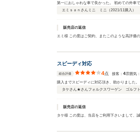
第一におしゃれな車で良かった。 初めての外車
エミｓａｎさん
ミニ ミニ（
2021/11
購入）
販売店の返信
エミ様 この度はご契約、またこのような高評価
で御座います。 初めての輸入車で、戸惑いなど
スピーディ対応
4
点
4
接客：
雰囲気
総合評価
購入までスピーディに対応頂き、助かりました。
タケさん★さん
フォルクスワーゲン ゴルフ
販売店の返信
タケ様 この度は、当店をご利用下さいまして、誠に有難う御座いました。 納車までに日程におきましても、年末ギリギリとなってしまいまして、誠に申し訳御座いませんでした。
タケ様のお住まいから店舗ですと、些か距離も御座いま
くば スタッフ一同