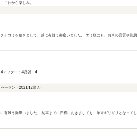
で、これから楽しみ。
のクチコミを頂きまして、誠に有難う御座いました。 エミ様にも、お車の品質や状
もあるかと思いますが、ご不明な事などが御座いましたら、お気軽にご連絡下さい。
めになる際もぜひお手伝いさせて頂ければ幸いです。 何卒宜しくお願い致します。 LIBERALAつくば スタッフ一同
4
4
4
：
アフター：
品質：
トゥーラン（
2021/12
購入）
すが、お車の事で何か御座いましたら、お気軽にご連絡下さい。 今後とも、どうぞ宜しくお