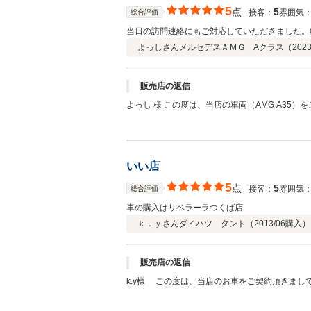
5
点
5
接客：
雰囲気
総合評価
当日の訪問連絡にもご対応していただきました。
よっしさん
メルセデスＡＭＧ Aクラス（
2023
販売店の返信
よっし 様 この度は、当店の車両（AMG A3
いお付き合いのほど、よろしくお願い申し上げます
いい店
5
点
5
接客：
雰囲気
総合評価
車の購入はリベラーラつくば店
ｋ．ｙさん
ダイハツ タント（
2013/06
購入）
販売店の返信
k.y様 この度は、当店のお車をご契約頂きまして、誠に有難う御座いました。 また、このような高い評価のクチコミを頂き、当店スタッフ一同、大変うれしく思います。 お客様に
喜んで頂ける事が、何よりも私共の励みになりま