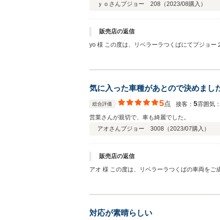
ｙｏさん
プジョー 208（
2023/08
購入）
販売店の返信
yo 様 この度は、リベラーラつくばにてプジョ
ります。 確りとしたサポートを心掛け、より良
う！！ 今後ともよろしくお願い申し上げます。
気に入った車種があとので決めまし
5
点
5
接客：
雰囲気
総合評価
営業さんが親切で、車も綺麗でした。
アオさん
プジョー 3008（
2023/07
購入）
販売店の返信
アオ 様 この度は、リベラーラつくばの車両をご成約
ライフ
対応が素晴らしい