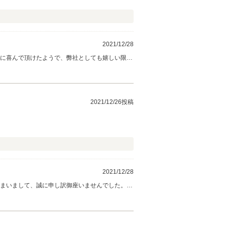
2021/12/28
態に喜んで頂けたようで、弊社としても嬉しい限り
 また今後のメンテナンスや、次回お車をお買い求
2021/12/26投稿
2021/12/28
願い申し上げます。 LIBERALAつ