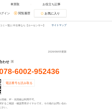
車買取
お役立ち記事
ログイン
閲覧履歴
お気に入り
サイトマップ
コミ一覧) | 中古車なら【カーセンサー】
2026/08/05更新
合わせ
078-6002-952436
電話番号を読み取る
ル回線、IP・光回線は利用不可。
関するご相談・確認専用ダイヤルです。その他のお問い合わ
ださい。