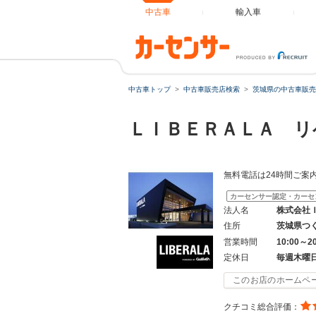
中古車
輸入車
中古車トップ
中古車販売店検索
茨城県の中古車販売
ＬＩＢＥＲＡＬＡ リ
無料電話は24時間ご案内
カーセンサー認定・カーセ
法人名
株式会社
住所
茨城県つ
営業時間
10:00～
定休日
毎週木曜
このお店のホームペ
クチコミ総合評価：