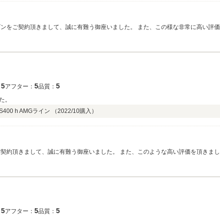
ラスワゴンをご契約頂きまして、誠に有難う御座いました。 また、この様な非常に高い
しくお願い申し上げます。 LIBERALAつくば スタッフ一同
5
5
5
：
アフター：
品質：
た。
0 h AMGライン （
2022/10
購入）
をご契約頂きまして、誠に有難う御座いました。 また、このような高い評価を頂きま
ご付帯を頂きましたボディコーティングにて内外装共に綺麗に仕上げをさせて頂きま
。
5
5
5
：
アフター：
品質：