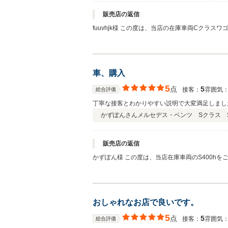
販売店の返信
fuuvhjk様 この度は、当店の在庫車両Cク
げます。 お住まいから当店つくば店までは、少し遠い距離となりますが、今後ともお車の事でご協力させて頂けます内容など御座いましたら、何なりとお申し付け下さいませ。 今後
とも、どうぞ宜
車、購入
5
点
5
接客：
雰囲気
総合評価
丁寧な接客とわかりやすい説明で大変満足しまし
かずぽんさん
メルセデス・ベンツ Sクラス S40
販売店の返信
かずぽん様 この度は、当店在庫車両のS400h
ん様の愛車をしっかりと整備させて頂きまして、
せて頂きますので、どうぞ宜しくお願い致します
おしゃれなお店で良いです。
5
点
5
接客：
雰囲気
総合評価