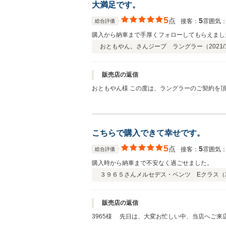
大満足です。
5
点
5
接客：
雰囲気
総合評価
購入から納車まで手厚くフォローしてもらえまし
おともやん。さん
ジープ ラングラー（
2021/
販売店の返信
おともやん様 この度は、ラングラーのご契約を頂きまして、誠に有難う御座いました。 おともやん様に、今回はこのような高い評価を頂きまして、社員一同、心から感謝申し上げま
す。 弊社では、長く大切にお車に乗って頂きた
メンテナンスを引き続きさせて頂きます。 今後
こちらで購入できて幸せです。
5
点
5
接客：
雰囲気
総合評価
購入時から納車まで不安なく過ごせました。
３９６５さん
メルセデス・ベンツ Eクラス（
販売店の返信
3965様 先日は、大変お忙しい中、当店へご