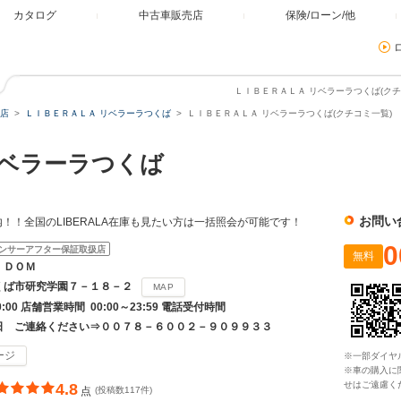
カタログ
中古車販売店
保険/ローン/他
ＬＩＢＥＲＡＬＡ リベラーラつくば(クチ
店
ＬＩＢＥＲＡＬＡ リベラーラつくば
ＬＩＢＥＲＡＬＡ リベラーラつくば(クチコミ一覧)
ベラーラつくば
お問い
！！全国のLIBERALA在庫も見たい方は一括照会が可能です！
0
ンサーアフター保証取扱店
無料
ＩＤＯＭ
くば市研究学園７－１８－２
MAP
20:00 店舗営業時間 00:00～23:59 電話受付時間
日 ご連絡ください⇒００７８－６００２－９０９９３３
ージ
※一部ダイヤ
※車の購入に
せはご遠慮く
4.8
点
(投稿数117件)