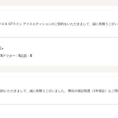
ー２０８ GTライン アイスエディションのご契約をいただきまして、誠に有難うござ
いカーライフをお届けすることに尽力いたします。 また、前車もyo様のよき相棒で
た。
5
5
5
：
アフター：
品質：
いただきまして、誠に有難うございました。 弊社の保証制度（1年保証）もご理解いただき
をしっかりとサポートして参ります。 末永いお付き合いのほど、よろしくお願い申し上げます。