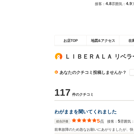
4.8
4.9
接客：
雰囲気：
お店TOP
地図&アクセス
在
ＬＩＢＥＲＡＬＡ リベ
あなたのクチコミ投稿しませんか？
117
件のクチコミ
わがままを聞いてくれました
5
点
5
接客：
雰囲気
総合評価
前車故障のため急なお願いにあがりましたが、快