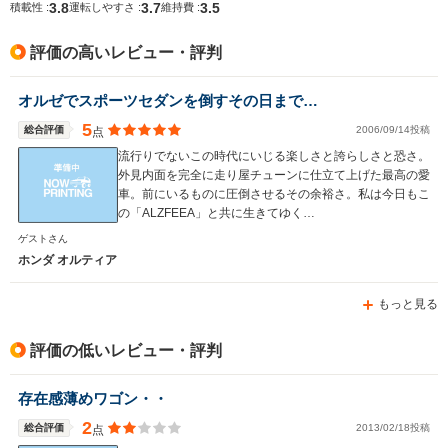
3.8
3.7
3.5
積載性 :
運転しやすさ :
維持費 :
評価の高いレビュー・評判
オルゼでスポーツセダンを倒すその日まで…
5
総合評価
2006/09/14投稿
点
流行りでないこの時代にいじる楽しさと誇らしさと恐さ。
外見内面を完全に走り屋チューンに仕立て上げた最高の愛
車。前にいるものに圧倒させるその余裕さ。私は今日もこ
の「ALZFEEA」と共に生きてゆく…
ゲストさん
ホンダ オルティア
もっと見る
評価の低いレビュー・評判
存在感薄めワゴン・・
2
総合評価
2013/02/18投稿
点