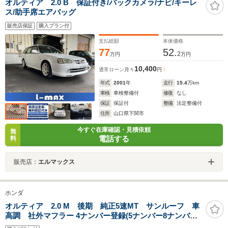
オルティア 2.0 B 保証付き/バックカメラ/ナビ/キーレ
ス/助手席エアバッグ
販売店保証
購入プラン付
支払総額
本体価格
77
52.
2
万円
万円
10,400
通常ローン
月々
円
年式
2001
年
走行
15.4
万km
車検
車検整備付
修復
なし
保証
保証付
整備
法定整備付
住所
山口県下関市
今すぐ在庫確認・見積依頼
無
電話する
料
販売店：
エルマックス
ホンダ
オルティア 2.0 M 後期 純正5速MT サンルーフ 車
高調 社外マフラー 4ナンバー登録(5ナンバー8ナンバー
登録変更可)