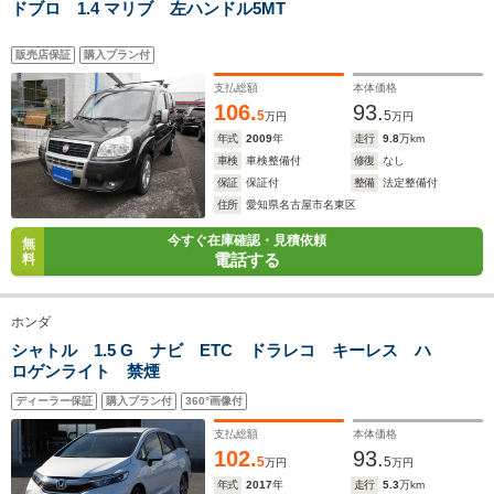
ドブロ 1.4 マリブ 左ハンドル5MT
販売店保証
購入プラン付
排気量
1496cc
1493cc
1343～15
支払総額
本体価格
106.
93.
駆動方式
FF、4WD
FF
FF、4WD
5
5
万円
万円
年式
2009
年
走行
9.8
万km
車検
車検整備付
修復
なし
保証
保証付
整備
法定整備付
住所
愛知県名古屋市名東区
今すぐ在庫確認・見積依頼
無
電話する
料
ホンダ
シャトル 1.5 G ナビ ETC ドラレコ キーレス ハ
ロゲンライト 禁煙
ディーラー保証
購入プラン付
360°画像付
支払総額
本体価格
102.
93.
5
5
万円
万円
年式
2017
年
走行
5.3
万km