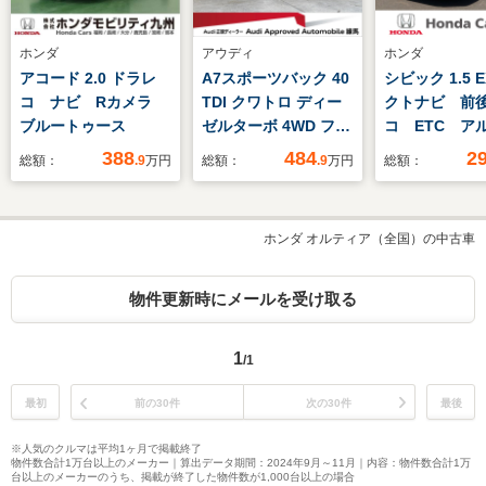
ホンダ
アウディ
ホンダ
アコード 2.0 ドラレ
A7スポーツバック 40
シビック 1.5 
コ ナビ Rカメラ
TDI クワトロ ディー
クトナビ 前
ブルートゥース
ゼルターボ 4WD フル
コ ETC ア
レザーシート シート
ール ワンオ
388
484
2
総額：
.9
万円
総額：
.9
万円
総額：
メモリー サイドアシ
禁煙車
スト タッチパネルエ
アコン バックカメ
ホンダ オルティア（全国）の中古車
ラ バーチャルコック
ピット レーンキー
プ 認定中古車
物件更新時にメールを受け取る
1
/1
最初
前の30件
次の30件
最後
※人気のクルマは平均1ヶ月で掲載終了
物件数合計1万台以上のメーカー｜算出データ期間：2024年9月～11月｜内容：物件数合計1万
台以上のメーカーのうち、掲載が終了した物件数が1,000台以上の場合