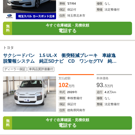
車検
'27/04
修復
なし
保証
保証付
整備
法定整備付
住所
埼玉県北本市
今すぐ在庫確認・見積依頼
無
電話する
料
トヨタ
サクシードバン 1.5 UL-X 衝突軽減ブレーキ 車線逸
脱警報システム 純正SDナビ CD ワンセグTV 純正
ドラレコ ETC 電動格納ミラー ワイヤレスキー フ
ディーラー保証
車両品質評価書付
ロントドアパワーウインド(リア手動) 最大積載量
400kg(2名)250kg(5名)
支払総額
本体価格
102
93.
5
万円
万円
年式
2020
年
走行
4.2
万km
車検
車検整備付
修復
なし
保証
保証付
整備
法定整備付
住所
徳島県阿南市
今すぐ在庫確認・見積依頼
無
電話する
料