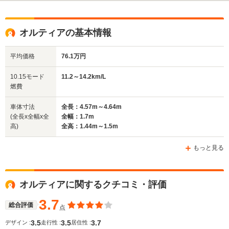
オルティアの基本情報
平均価格
76.1万円
10.15モード
11.2～14.2km/L
燃費
車体寸法
全長：4.57m～4.64m
(全長x全幅x全
全幅：1.7m
高)
全高：1.44m～1.5m
もっと見る
オルティアに関するクチコミ・評価
3.7
総合評価
点
3.5
3.5
3.7
デザイン :
走行性 :
居住性 :