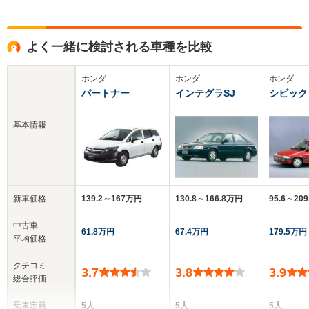
よく一緒に検討される車種を比較
ホンダ
ホンダ
ホンダ
パートナー
インテグラSJ
シビック
基本情報
新車価格
139.2～167万円
130.8～166.8万円
95.6～20
中古車
61.8万円
67.4万円
179.5万円
平均価格
クチコミ
3.7
3.8
3.9
総合評価
乗車定員
5人
5人
5人