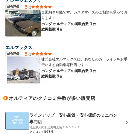
ガレージエスプリ
5
総合評価
点
全国納車可能です。カスタマイズのご相談も承ってお
ります！
1
ホンダ オルティアの
掲載台数
台
4
総掲載数
台
エルマックス
5
総合評価
点
株式会社エルマックスは、あなたのカーライフをお手
伝いする自動車専門店です！
1
ホンダ オルティアの
掲載台数
台
9
総掲載数
台
オルティアのクチコミ件数が多い販売店
ラインアップ 安心品質・安心保証のミニバン
専門店
埼玉県入間郡三芳町上富１９５２－１
567
クチコミ：
件