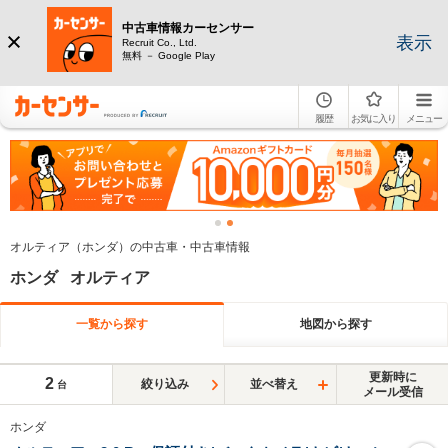
中古車情報カーセンサー
表示
Recruit Co., Ltd.
無料 － Google Play
履歴
お気に入り
メニュー
オルティア（ホンダ）の中古車・中古車情報
ホンダ オルティア
一覧から探す
地図から探す
更新時に
2
絞り込み
並べ替え
台
メール受信
ホンダ