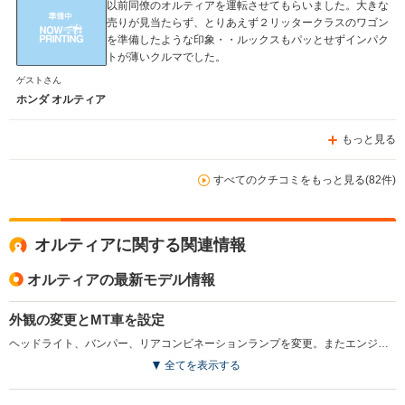
以前同僚のオルティアを運転させてもらいました。大きな
売りが見当たらず、とりあえず２リッタークラスのワゴン
を準備したような印象・・ルックスもパッとせずインパク
トが薄いクルマでした。
ゲストさん
ホンダ オルティア
もっと見る
すべてのクチコミをもっと見る(82件)
オルティアに関する関連情報
オルティアの最新モデル情報
外観の変更とMT車を設定
ヘッドライト、バンパー、リアコンビネーションランプを変更。またエンジンのパワーアップや5MT車の追加を実施。さらに15mmダウンの専用サスペンションやスポーツシートを備えた「Sタイプ」を追加した。(1999.6)
全てを表示する