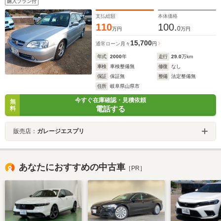
購入プラン付
支払総額
本体価格
110
100.
0
万円
万円
15,700
通常ローン
月々
円
年式
2000
年
走行
29.0
万km
車検
車検整備無
修復
なし
保証
保証無
整備
法定整備無
住所
岐阜県山県市
今すぐ在庫確認・見積依頼
無
電話する
料
販売店：
ガレージエスプリ
あなたにおすすめの中古車
［PR］