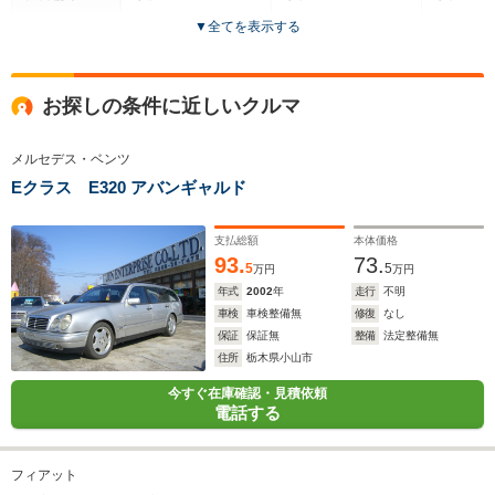
▼
全てを表示する
ドア数
5ドア
4ドア
5ドア
全高
全高
全高
お探しの条件に近しいクルマ
1.52m～1.53m
1.39m
1.47m
メルセデス・ベンツ
Eクラス E320 アバンギャルド
全幅
全幅
全
サイズ
1.7m
1.7m
1.
全長
全長
(全長x全幅x全高)
4.35m
4.45m
4.11m
支払総額
本体価格
93.
73.
5
5
万円
万円
年式
2002
年
走行
不明
車検
車検整備無
修復
なし
ホイールベース
ホイールベース
ホイー
保証
保証無
整備
法定整備無
-m
-m
住所
栃木県小山市
今すぐ在庫確認・見積依頼
電話する
WLTCモード
-
-
-
燃費
フィアット