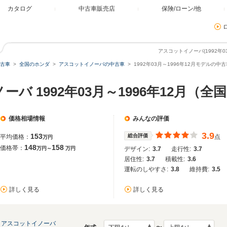
カタログ
中古車販売店
保険/ローン/他
アスコットイノーバ(1992年0
古車
全国のホンダ
アスコットイノーバの中古車
1992年03月～1996年12月モデルの中古
バ 1992年03月～1996年12月（
価格相場情報
みんなの評価
3.9
153
総合評価
平均価格：
点
万円
148
158
価格帯：
万円～
万円
デザイン:
3.7
走行性:
3.7
居住性:
3.7
積載性:
3.6
運転のしやすさ:
3.8
維持費:
3.5
詳しく見る
詳しく見る
アスコットイノーバ