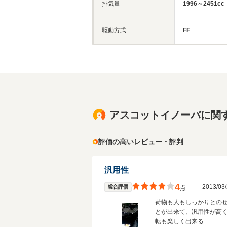
排気量
1996～2451cc
駆動方式
FF
アスコットイノーバに関
評価の高いレビュー・評判
汎用性
4
2013/0
総合評価
点
荷物も人もしっかりとの
とが出来て、汎用性が高
転も楽しく出来る