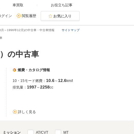
車買取
お役立ち記事
ログイン
閲覧履歴
お気に入り
3月～1996年12月)の中古車・中古車情報
サイトマップ
車
全国）の中古車
燃費・カタログ情報
10.6
12.6
10・15モード燃費：
～
km/l
1997
2258
排気量：
～
cc
詳しく見る
ミッション
AT/CVT
MT