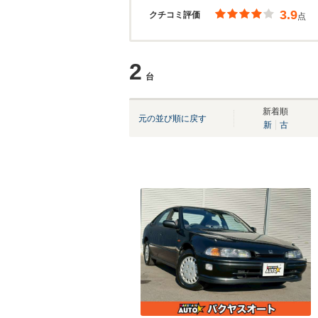
3.9
クチコミ評価
点
2
台
新着順
元の並び順に戻す
新
古