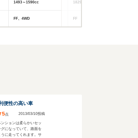
1493～1590cc
1829～1958cc
18
FF、4WD
FF
FF
利便性の高い車
5
2013/03/10投稿
点
ペンションは柔らかいセッ
ングになっていて、路面を
ように走ってくれます。サ