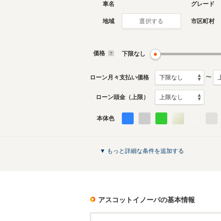
車名
グレード
地域
市区町村
選択する
価格
下限なし
〜
ローン月々支払い価格
ローン頭金（上限）
本体色
▼ もっと詳細な条件を追加する
アスコットイノーバ
の基本情報