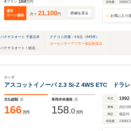
169
A
プラン
万円
2000C
排気量
通常
21,100
詳細を見る
月々
円
ローン価格
お気に入り
バクヤスオート 千葉北本
クチコミ評価：
4.8
点（
945
件）
カーセンサーアフター保証取扱店
あなただけの宝物が見つかる！バクヤスオート！総在庫500台以上！希少車・絶版車も！
ホンダ
アスコットイノーバ 2.3 Si-Z 4WS ETC ドラ
1992
年式
支払総額
車両本体価格
166
158
2027(
車検
.0
万円
万円
保証付
保証
2300C
排気量