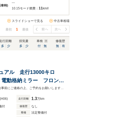
---
新車時)
11
10.15モード燃費：
km/l
スライドショーで見る
中古車相場
1
前へ
次へ
最初
最後
走行距離
排気量
車検
修復歴
多
少
多
少
付
無
無
有
ニュアル 走行13000キロ
 電動格納ミラー フロント
現在、下取り強化中です！どんなお車でも下取りさせていただきます♪ご来店時は事前にご連絡の上、ご予約をお願いします。ご予約無しの場合、ご案内できない場合もございます。
1.3
(H06)
万km
走行距離
備付
なし
修復歴
法定整備付
整備