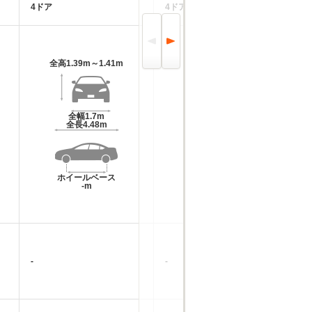
4ドア
4ドア
3
全高
1.39m～1.41m
全高
1.36m
全幅
1.7m
全幅
1.7m
全長
4.48m
全長
4.57m
ホイールベース
ホイールベース
-m
-m
-
-
-