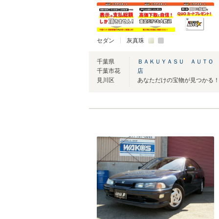
セダン
灰真珠
千葉県
ＢＡＫＵＹＡＳＵ ＡＵＴＯ 
千葉市花
店
見川区