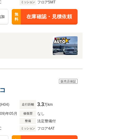
C
フロア5MT
ミッション
無
在庫確認・見積依頼
追加
料
販売店保証
レコ
3.3
(H04)
万km
走行距離
R09)年05月
なし
修復歴
法定整備付
整備
C
フロア4AT
ミッション