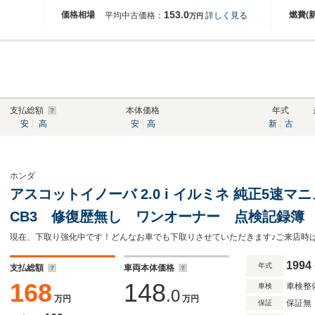
153.0
価格相場
燃費(
平均中古価格：
詳しく見る
万円
支払総額
本体価格
年式
安
高
安
高
新
古
ホンダ
アスコットイノーバ 2.0 i イルミネ 純正5速マ
CB3 修復歴無し ワンオーナー 点検記録簿
フォグランプ
1994
年式
支払総額
車両本体価格
168
148
車検整
車検
.0
万円
万円
保証無
保証