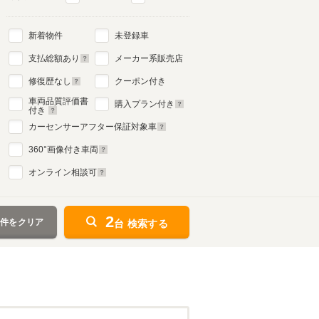
新着物件
未登録車
支払総額あり
メーカー系販売店
修復歴なし
クーポン付き
車両品質評価書
購入プラン付き
付き
カーセンサーアフター保証対象車
360
°画像付き車両
オンライン相談可
2
条件をクリア
台 検索する