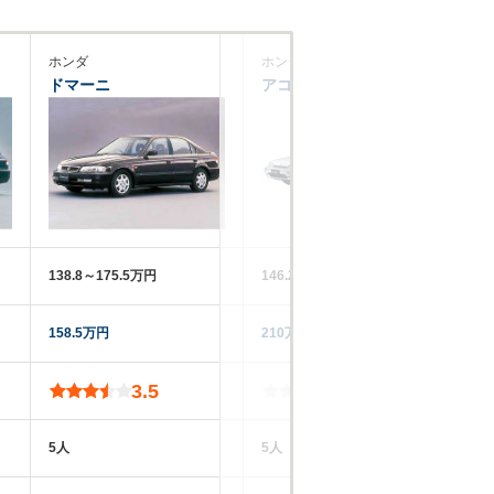
ホンダ
ホンダ
ホ
ドマーニ
アコードCA
ア
138.8～175.5万円
146.2～185.6万円
14
158.5万円
210万円
22
3.5
-
5人
5人
5