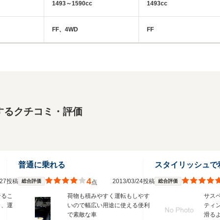
1493～1590cc
1493cc
FF、4WD
FF
するクチコミ・評価
普通に乗れる
スタイリッシュで
4
3/27投稿
2013/03/24投稿
総合評価
総合評価
点
せるこ
荷物も積みやすく運転もしやす
サス
く、運
いので幅広い用途に使える便利
ティ
で素敵な車
滑る