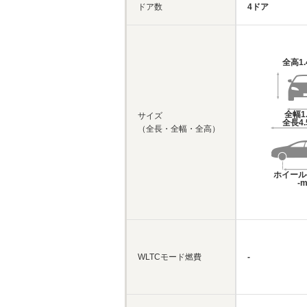
ドア数
4ドア
全高
1
全幅
1
サイズ
全長
4
（全長・全幅・全高）
ホイール
-
WLTCモード燃費
-