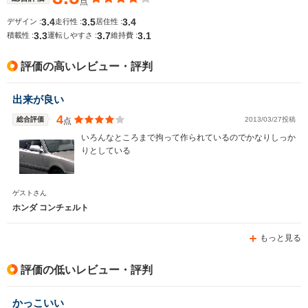
点
3.4
3.5
3.4
デザイン :
走行性 :
居住性 :
3.3
3.7
3.1
積載性 :
運転しやすさ :
維持費 :
排気量
1493～1590cc
1997～2258cc
1493cc
評価の高いレビュー・評判
駆動方式
FF、4WD
FF
FF
出来が良い
4
総合評価
2013/03/27投稿
点
いろんなところまで拘って作られているのでかなりしっか
りとしている
ゲストさん
ホンダ コンチェルト
もっと見る
評価の低いレビュー・評判
かっこいい