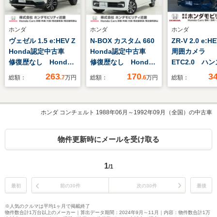
ホンダ
ホンダ
ホンダ
ヴェゼル 1.5 e:HEV Z
N-BOX カスタム 660
ZR-V 2.0 e:H
Honda認定中古車
Honda認定中古車
周囲カメラ
修復歴なし Honda
修復歴なし Honda
ETC2.0 ハ
販売店全国保証1年
販売店全国保証2年
ー電動リアゲ
263
170
3
総額：
.7
万円
総額：
.6
万円
総額：
ワンオーナー 禁煙
ワンオーナー 禁煙
車 9インチナビ 全
車 8インチナビ バ
周囲カメラ
ックカメラ ETC 前
ホンダ コンチェルト 1988年06月～1992年09月（全国）の中古車
ETC2.0 前後ドラレ
後ドラレコ アダプテ
コ アダプティブクル
ィブクルーズコントロ
ーズコントロール シ
ール 片側電動スライ
物件更新時にメールを受け取る
ートヒーター
ドドア
1
/1
最初
前の30件
次の30件
最後
※人気のクルマは平均1ヶ月で掲載終了
物件数合計1万台以上のメーカー｜算出データ期間：2024年9月～11月｜内容：物件数合計1万