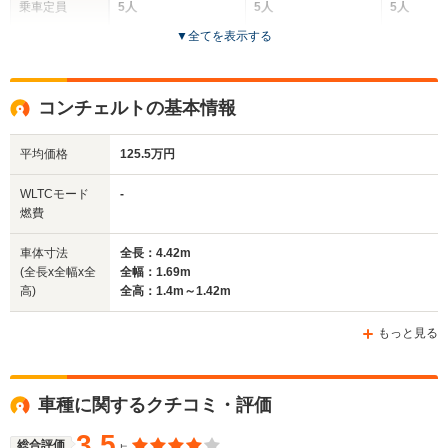
乗車定員
5人
5人
5人
▼
全てを表示する
ドア数
4ドア
4ドア
4ドア
全高
全高
全
コンチェルトの基本情報
1.39m～1.41m
1.38m
1.
平均価格
125.5万円
全幅
全幅
全
WLTCモード
-
サイズ
1.7m
1.7m～1.72m
1
燃費
全長
全長
(全長x全幅x全高)
4.48m
4.67m
4.
車体寸法
全長：4.42m
(全長x全幅x全
全幅：1.69m
高)
全高：1.4m～1.42m
ホイールベース
ホイールベース
ホイー
-m
-m
もっと見る
車種に関するクチコミ・評価
WLTCモード
-
-
-
燃費
3.5
総合評価