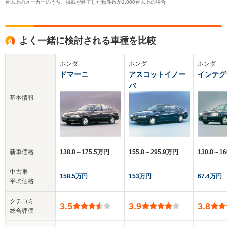
台以上のメーカーのうち、掲載が終了した物件数が1,000台以上の場合
よく一緒に検討される車種を比較
ホンダ
ホンダ
ホンダ
ドマーニ
アスコットイノー
インテグ
バ
基本情報
新車価格
138.8～175.5万円
155.8～295.9万円
130.8～1
中古車
158.5万円
153万円
67.4万円
平均価格
クチコミ
3.5
3.9
3.8
総合評価