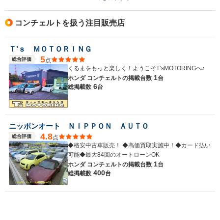
コンチェルトを扱う注目販売店
Ｔ’ｓ ＭＯＴＯＲＩＮＧ
5
総合評価
点
くるまをもっと楽しく！ようこそT’sMOTORINGへ♪
1
ホンダ コンチェルトの
掲載台数
台
6
総掲載数
台
ニッポンオート ＮＩＰＰＯＮ ＡＵＴＯ
4.8
総合評価
点
◆格安中古車販売！ ◆高価買取実施中！◆カード払い
可能◆最大84回のオートローンOK
1
ホンダ コンチェルトの
掲載台数
台
400
総掲載数
台