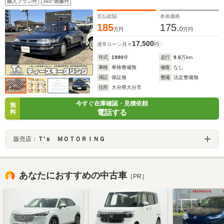
購入プラン付
360°画像付
支払総額
本体価格
185
175.
0
万円
万円
17,500
通常ローン
月々
円
年式
1990
年
走行
9.6
万km
車検
車検整備無
修復
なし
保証
保証無
整備
法定整備無
住所
大分県大分市
今すぐ在庫確認・見積依頼
無
電話する
料
販売店：
Ｔ’ｓ ＭＯＴＯＲＩＮＧ
あなたにおすすめの中古車
［PR］