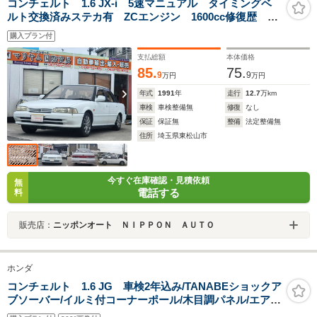
コンチェルト 1.6 JX-i 5速マニュアル タイミングベ
ルト交換済みステカ有 ZCエンジン 1600cc修復歴 無
し 社外アルミホイール運転席エアバッグ 助手席エア
購入プラン付
バッグ 車高調
支払総額
本体価格
85.
75.
9
9
万円
万円
年式
1991
年
走行
12.7
万km
車検
車検整備無
修復
なし
保証
保証無
整備
法定整備無
住所
埼玉県東松山市
今すぐ在庫確認・見積依頼
無
電話する
料
販売店：
ニッポンオート ＮＩＰＰＯＮ ＡＵＴＯ
ホンダ
コンチェルト 1.6 JG 車検2年込み/TANABEショックア
ブソーバー/イルミ付コーナーポール/木目調パネル/エアコ
ン/パワステ/パワーウィンドウ/