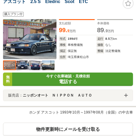
アスコット 2.5 S Eledric Scot ETC
購入プラン付
支払総額
本体価格
99.
89.
9
9
万円
万円
年式
1994
年
走行
8.5
万km
車検
車検整備無
修復
なし
保証
保証無
整備
法定整備無
住所
埼玉県東松山市
今すぐ在庫確認・見積依頼
無
電話する
料
販売店：
ニッポンオート ＮＩＰＰＯＮ ＡＵＴＯ
ホンダ アスコット 1993年10月～1997年08月（全国）の中古車
物件更新時にメールを受け取る