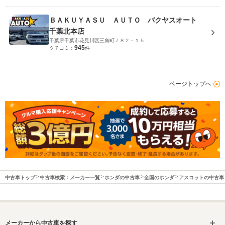
ＢＡＫＵＹＡＳＵ ＡＵＴＯ バクヤスオート
千葉北本店
千葉県千葉市花見川区三角町７８２－１５
945
クチコミ：
件
ページトップへ
中古車トップ
中古車検索：メーカー一覧
ホンダの中古車
全国のホンダ
アスコットの中古車
メーカーから中古車を探す