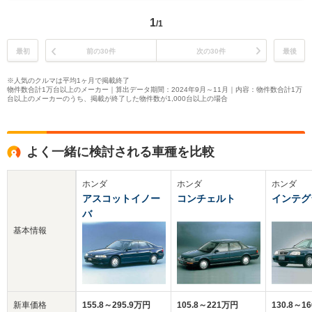
1
/1
最初
前の30件
次の30件
最後
※人気のクルマは平均1ヶ月で掲載終了
物件数合計1万台以上のメーカー｜算出データ期間：2024年9月～11月｜内容：物件数合計1万
台以上のメーカーのうち、掲載が終了した物件数が1,000台以上の場合
よく一緒に検討される車種を比較
ホンダ
ホンダ
ホンダ
アスコットイノー
コンチェルト
インテグ
バ
基本情報
新車価格
155.8～295.9万円
105.8～221万円
130.8～1