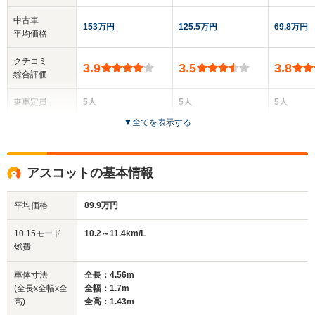
中古車
153万円
125.5万円
69.8万円
平均価格
クチコミ
3.9
3.5
3.8
総合評価
乗車定員
5人
5人
5人
▼
全てを表示する
ドア数
4ドア
4ドア
4ドア
全高
全高
全
アスコットの基本情報
1.38m
1.4m～1.42m
1.
平均価格
89.9万円
全幅
全幅
全
10.15モード
10.2～11.4km/L
サイズ
1.7m～1.72m
1.69m
1
燃費
全長
全長
(全長x全幅x全高)
4.67m
4.42m
4.
車体寸法
全長：4.56m
(全長x全幅x全
全幅：1.7m
高)
全高：1.43m
ホイールベース
ホイールベース
ホイー