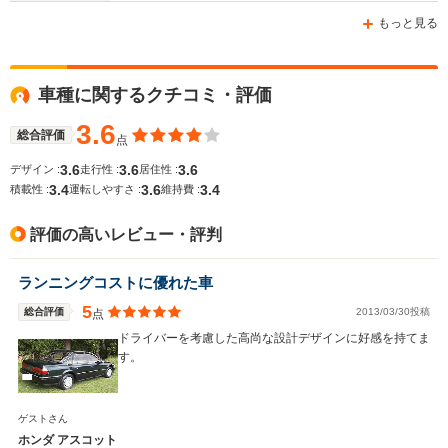
-m
-m
もっと見る
車種に関するクチコミ・評価
WLTCモード
-
-
-
燃費
3.6
総合評価
点
3.6
3.6
3.6
デザイン :
走行性 :
居住性 :
3.4
3.6
3.4
積載性 :
運転しやすさ :
維持費 :
排気量
1997～2258cc
1493～1590cc
1493cc
評価の高いレビュー・評判
駆動方式
FF
FF、4WD
FF
ランニングコストに優れた車
5
総合評価
2013/03/30投稿
点
ドライバーを考慮した高尚な設計デザインに好感を持てま
す。
ゲストさん
ホンダ アスコット