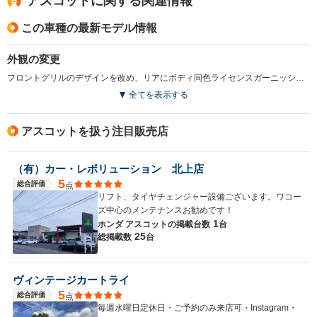
アスコットに関する関連情報
この車種の最新モデル情報
外観の変更
フロントグリルのデザインを改め、リアにボディ同色ライセンスガーニッシュを装着。またウインドゥにはグリーンガラスを採用した。スポーティな新グレード「2.0CSクルージング」が追加されている。(1995.6)
全てを表示する
アスコットを扱う注目販売店
（有）カー・レボリューション 北上店
5
総合評価
点
リフト、タイヤチェンジャー設備ございます。ワコー
ズ中心のメンテナンスお勧めです！
1
ホンダ アスコットの
掲載台数
台
25
総掲載数
台
ヴィンテージカートライ
5
総合評価
点
毎週水曜日定休日・ご予約のみ来店可・Instagram・