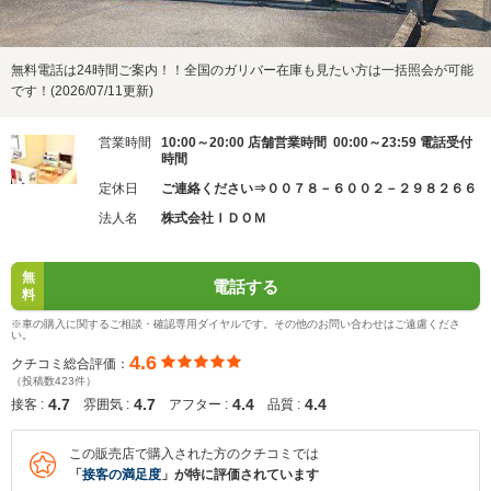
無料電話は24時間ご案内！！全国のガリバー在庫も見たい方は一括照会が可能
です！(2026/07/11更新)
営業時間
10:00～20:00 店舗営業時間 00:00～23:59 電話受付
時間
定休日
ご連絡ください⇒００７８－６００２－２９８２６６
法人名
株式会社ＩＤＯＭ
無
電話する
料
※車の購入に関するご相談・確認専用ダイヤルです。その他のお問い合わせはご遠慮くださ
い。
4.6
クチコミ総合評価：
（投稿数423件）
4.7
4.7
4.4
4.4
接客 :
雰囲気 :
アフター :
品質 :
この販売店で購入された方のクチコミでは
「
接客の満足度
」が特に評価されています