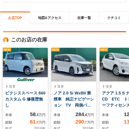
お店TOP
地図&アクセス
在庫一覧
クチコミ
このお店の在庫
NEW
NEW
NEW
トヨタ
トヨタ
トヨタ
ピクシススペース 660
ノア 2.0 Si WxBII 禁
アクア 1.5 S
カスタム G 修復歴無
煙車 純正ナビゲーシ
CD ETC 
し
ョン TV 両側パワ
ーフティセン
ースライドドア
ンキープアシ
58
284
1
本体
.3
万円
本体
.4
万円
本体
ETC2.0 トヨタセー
ートマチック
61
290
1
総額
.5
万円
総額
.7
万円
総額
フティセンス クルー
ム フロアマ
年式
2016
年
年式
2019
年
年式