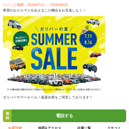
イベント期間：2026/07/11 ～ 2026/08/16
希望のおクルマと出会えるこの機会をお見逃しなく！
ガリバーサマーセール！厳選在庫をご用意しております！
無
電話する
料
お店TOP
地図&アクセス
在庫一覧
クチコミ