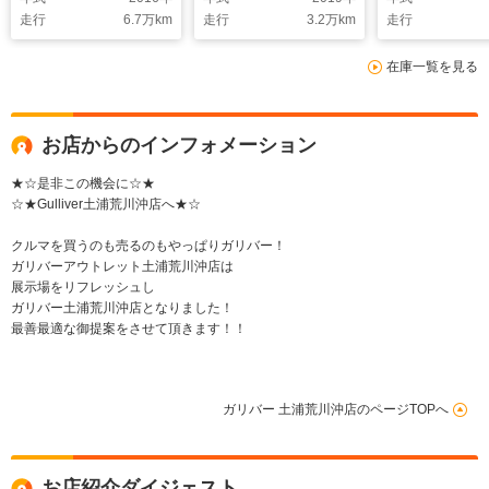
ズコントロール レー
滑り防止装置
走行
6.7
万km
走行
3.2
万km
走行
ンキープアシスト オ
ラッシュセー
ートマチックハイビー
リモコンキー
在庫一覧を見る
ム ドライブレコーダ
エアコン ス
ー バックカメラ
お店からのインフォメーション
★☆是非この機会に☆★
☆★Gulliver土浦荒川沖店へ★☆
クルマを買うのも売るのもやっぱりガリバー！
ガリバーアウトレット土浦荒川沖店は
展示場をリフレッシュし
ガリバー土浦荒川沖店となりました！
最善最適な御提案をさせて頂きます！！
ガリバー 土浦荒川沖店のページTOPへ
お店紹介ダイジェスト