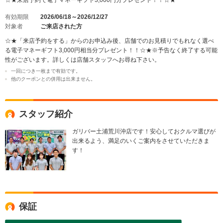
有効期限
2026/06/18～2026/12/27
対象者
ご来店された方
☆★「来店予約をする」からのお申込み後、店舗でのお見積りでもれなく選べ
る電子マネーギフト3,000円相当分プレゼント！！☆★※予告なく終了する可能
性がございます。詳しくは店舗スタッフへお尋ね下さい。
一回につき一枚まで有効です。
他のクーポンとの併用は出来ません。
スタッフ紹介
ガリバー土浦荒川沖店です！安心しておクルマ選びが
出来るよう、満足のいくご案内をさせていただきま
す！
保証