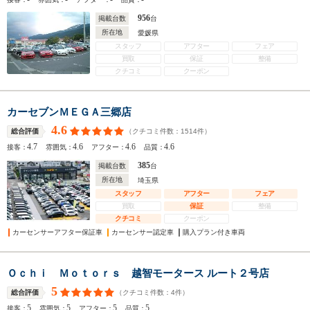
956
掲載台数
台
所在地
愛媛県
スタッフ
アフター
フェア
買取
保証
整備
クチコミ
クーポン
カーセブンＭＥＧＡ三郷店
4.6
（クチコミ件数：
1514
件）
総合評価
4.7
4.6
4.6
4.6
接客：
雰囲気：
アフター：
品質：
385
掲載台数
台
所在地
埼玉県
スタッフ
アフター
フェア
買取
保証
整備
クチコミ
クーポン
カーセンサーアフター保証車
カーセンサー認定車
購入プラン付き車両
Ｏｃｈｉ Ｍｏｔｏｒｓ 越智モータース ルート２号店
5
（クチコミ件数：
4
件）
総合評価
5
5
5
5
接客：
雰囲気：
アフター：
品質：