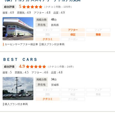
5
（クチコミ件数：
105
件）
総合評価
4.9
4.9
4.8
4.9
接客：
雰囲気：
アフター：
品質：
48
掲載台数
台
所在地
群馬県
スタッフ
アフター
フェア
買取
保証
整備
クチコミ
クーポン
カーセンサーアフター保証車
購入プラン付き車両
ＢＥＳＴ ＣＡＲＳ
4.9
（クチコミ件数：
24
件）
総合評価
5
4.5
4.6
4.8
接客：
雰囲気：
アフター：
品質：
34
掲載台数
台
所在地
茨城県
スタッフ
アフター
フェア
買取
保証
整備
クチコミ
クーポン
購入プラン付き車両