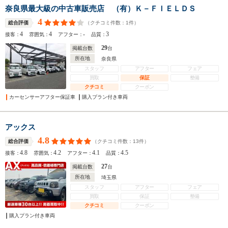
奈良県最大級の中古車販売店 （有）Ｋ－ＦＩＥＬＤＳ
4
（クチコミ件数：
1
件）
総合評価
4
4
-
3
接客：
雰囲気：
アフター：
品質：
29
掲載台数
台
所在地
奈良県
スタッフ
アフター
フェア
買取
保証
整備
クチコミ
クーポン
カーセンサーアフター保証車
購入プラン付き車両
アックス
4.8
（クチコミ件数：
13
件）
総合評価
4.8
4.2
4.1
4.5
接客：
雰囲気：
アフター：
品質：
27
掲載台数
台
所在地
埼玉県
スタッフ
アフター
フェア
買取
保証
整備
クチコミ
クーポン
購入プラン付き車両