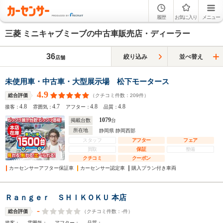
履歴
お気に入り
メニュー
三菱 ミニキャブミーブの中古車販売店・ディーラー
36
絞り込み
並べ替え
店舗
未使用車・中古車・大型展示場 松下モータース
4.9
（クチコミ件数：
209
件）
総合評価
4.8
4.7
4.8
4.8
接客：
雰囲気：
アフター：
品質：
1079
掲載台数
台
所在地
静岡県 静岡西部
スタッフ
アフター
フェア
買取
保証
整備
クチコミ
クーポン
カーセンサーアフター保証車
カーセンサー認定車
購入プラン付き車両
Ｒａｎｇｅｒ ＳＨＩＫＯＫＵ 本店
-
（クチコミ件数：
-
件）
総合評価
-
-
-
-
接客：
雰囲気：
アフター：
品質：