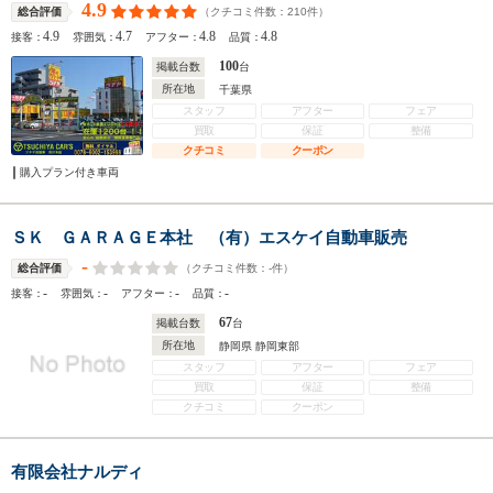
4.9
（クチコミ件数：
210
件）
総合評価
4.9
4.7
4.8
4.8
接客：
雰囲気：
アフター：
品質：
100
掲載台数
台
所在地
千葉県
スタッフ
アフター
フェア
買取
保証
整備
クチコミ
クーポン
購入プラン付き車両
ＳＫ ＧＡＲＡＧＥ本社 （有）エスケイ自動車販売
-
（クチコミ件数：
-
件）
総合評価
-
-
-
-
接客：
雰囲気：
アフター：
品質：
67
掲載台数
台
所在地
静岡県 静岡東部
スタッフ
アフター
フェア
買取
保証
整備
クチコミ
クーポン
有限会社ナルディ