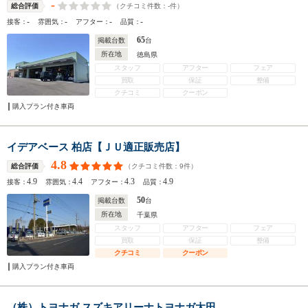
-
（クチコミ件数：
-
件）
総合評価
-
-
-
-
接客：
雰囲気：
アフター：
品質：
65
掲載台数
台
所在地
徳島県
スタッフ
アフター
フェア
買取
保証
整備
クチコミ
クーポン
購入プラン付き車両
イデアベース 柏店【ＪＵ適正販売店】
4.8
（クチコミ件数：
9
件）
総合評価
4.9
4.4
4.3
4.9
接客：
雰囲気：
アフター：
品質：
50
掲載台数
台
所在地
千葉県
スタッフ
アフター
フェア
買取
保証
整備
クチコミ
クーポン
購入プラン付き車両
（株）トヨナガ スズキアリーナトヨナガ太田