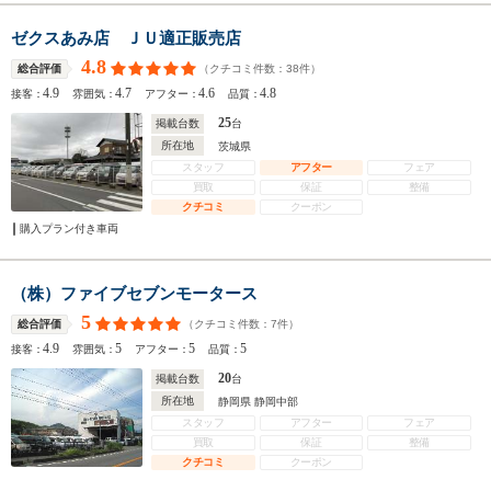
ゼクスあみ店 ＪＵ適正販売店
4.8
（クチコミ件数：
38
件）
総合評価
4.9
4.7
4.6
4.8
接客：
雰囲気：
アフター：
品質：
25
掲載台数
台
所在地
茨城県
スタッフ
アフター
フェア
買取
保証
整備
クチコミ
クーポン
購入プラン付き車両
（株）ファイブセブンモータース
5
（クチコミ件数：
7
件）
総合評価
4.9
5
5
5
接客：
雰囲気：
アフター：
品質：
20
掲載台数
台
所在地
静岡県 静岡中部
スタッフ
アフター
フェア
買取
保証
整備
クチコミ
クーポン