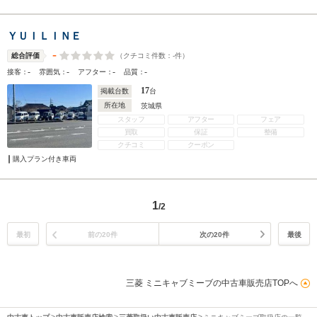
ＹＵＩＬＩＮＥ
-
（クチコミ件数：
-
件）
総合評価
-
-
-
-
接客：
雰囲気：
アフター：
品質：
17
掲載台数
台
所在地
茨城県
スタッフ
アフター
フェア
買取
保証
整備
クチコミ
クーポン
購入プラン付き車両
1
/2
最初
前の20件
次の20件
最後
三菱 ミニキャブミーブの中古車販売店TOPへ