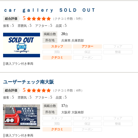
ｃａｒ ｇａｌｌｅｒｙ ＳＯＬＤ ＯＵＴ
5
（クチコミ件数：
5
件）
総合評価
5
5
5
5
接客：
雰囲気：
アフター：
品質：
20
掲載台数
台
所在地
兵庫県 兵庫西部
スタッフ
アフター
フェア
買取
保証
整備
クチコミ
クーポン
購入プラン付き車両
ユーザーチェック南大阪
5
（クチコミ件数：
4
件）
総合評価
5
5
5
5
接客：
雰囲気：
アフター：
品質：
17
掲載台数
台
所在地
大阪府 大阪南部
スタッフ
アフター
フェア
買取
保証
整備
クチコミ
クーポン
購入プラン付き車両