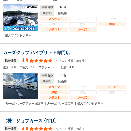
183
掲載台数
台
所在地
広島県
スタッフ
アフター
フェア
買取
保証
整備
クチコミ
クーポン
購入プラン付き車両
カーズクラブ ハイブリッド専門店
4.9
（クチコミ件数：
266
件）
総合評価
4.9
4.8
4.8
4.8
接客：
雰囲気：
アフター：
品質：
118
掲載台数
台
所在地
岡山県
スタッフ
アフター
フェア
買取
保証
整備
クチコミ
クーポン
カーセンサーアフター保証車
カーセンサー認定車
購入プラン付き車両
（株）ジョブカーズ 守口店
4.8
（クチコミ件数：
26
件）
総合評価