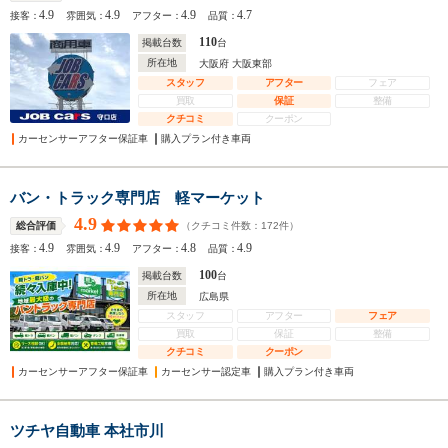
4.9
4.9
4.9
4.7
接客：
雰囲気：
アフター：
品質：
110
掲載台数
台
所在地
大阪府 大阪東部
スタッフ
アフター
フェア
買取
保証
整備
クチコミ
クーポン
カーセンサーアフター保証車
購入プラン付き車両
バン・トラック専門店 軽マーケット
4.9
（クチコミ件数：
172
件）
総合評価
4.9
4.9
4.8
4.9
接客：
雰囲気：
アフター：
品質：
100
掲載台数
台
所在地
広島県
スタッフ
アフター
フェア
買取
保証
整備
クチコミ
クーポン
カーセンサーアフター保証車
カーセンサー認定車
購入プラン付き車両
ツチヤ自動車 本社市川