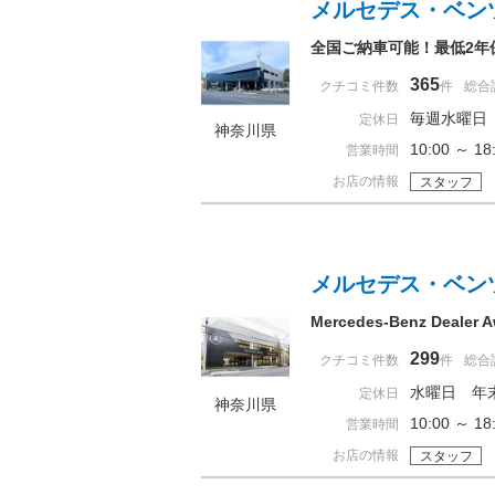
メルセデス・ベン
全国ご納車可能！最低2年
365
クチコミ件数
件
総合
毎週水曜日
定休日
神奈川県
10:00 ～ 
営業時間
お店の情報
スタッフ
メルセデス・ベン
Mercedes-Benz Deal
299
クチコミ件数
件
総合
水曜日 年
定休日
神奈川県
10:00 ～ 
営業時間
お店の情報
スタッフ