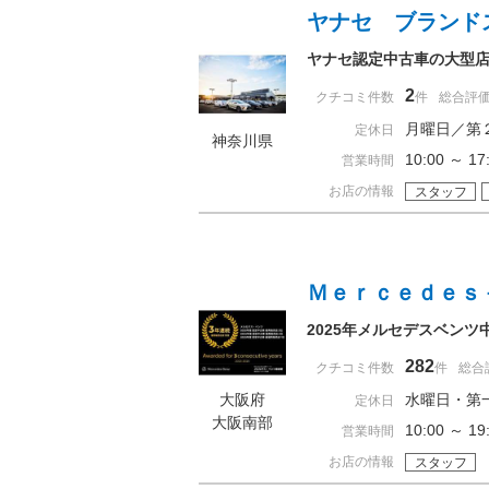
ヤナセ ブランド
ヤナセ認定中古車の大型
2
クチコミ件数
件
総合評
月曜日／第
定休日
神奈川県
10:00 ～
営業時間
お店の情報
スタッフ
Ｍｅｒｃｅｄｅｓ
2025年メルセデスベン
282
クチコミ件数
件
総合
大阪府
水曜日・第
定休日
大阪南部
10:00 ～ 
営業時間
お店の情報
スタッフ