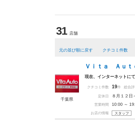
31
店舗
元の並び順に戻す
クチコミ件数
Ｖｉｔａ Ａｕｔ
現在、インターネットに
19
クチコミ件数
件
総合評
８月１２日
定休日
千葉県
10:00 ～ 
営業時間
お店の情報
スタッフ