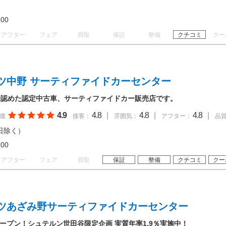
18:00
アフター
フェア
買取
保証
整備
クチコミ
クー
ツ中野 サーティファイドカーセンター
一認めた認定中古車、サーティファイドカー販売店です。
4.9
4.8
|
4.8
|
4.8
|
価
接客：
雰囲気：
アフター：
品
日除く）
18:00
アフター
フェア
買取
保証
整備
クチコミ
クー
ツあざみ野サーティファイドカーセンター
オープン！シュテルン世田谷限定企画 実質年率1.9％実施中！