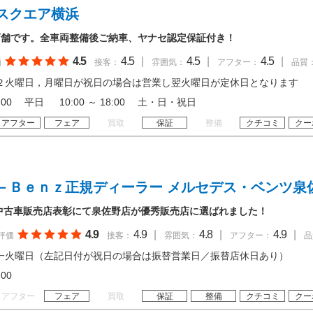
スクエア横浜
店舗です。全車両整備後ご納車、ヤナセ認定保証付き！
4.5
4.5
|
4.5
|
4.5
|
価
接客：
雰囲気：
アフター：
品質
２火曜日，月曜日が祝日の場合は営業し翌火曜日が定休日となります
 17:00 平日 10:00 ～ 18:00 土・日・祝日
アフター
フェア
買取
保証
整備
クチコミ
クー
－Ｂｅｎｚ正規ディーラー メルセデス・ベンツ泉
ツ中古車販売店表彰にて泉佐野店が優秀販売店に選ばれました！
4.9
4.9
|
4.8
|
4.9
|
評価
接客：
雰囲気：
アフター：
品
一火曜日（左記日付が祝日の場合は振替営業日／振替店休日あり）
19:00
アフター
フェア
買取
保証
整備
クチコミ
クー