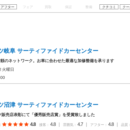
アフター
フェア
買取
保証
整備
クチコミ
クー
ツ岐阜 サーティファイドカーセンター
信頼のネットワーク。お車に合わせた最適な加修整備を承ります
２火曜日
18:00
ツ沼津 サーティファイドカーセンター
ンツ販売店表彰にて「優秀販売店賞」を受賞致しました
4.8
4.8
|
4.7
|
4.8
|
価
接客：
雰囲気：
アフター：
品質