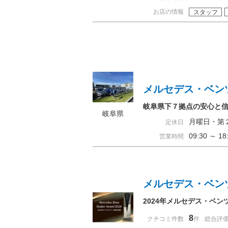
お店の情報
スタッフ
メルセデス・ベン
岐阜県下７拠点の安心と
岐阜県
月曜日・第
定休日
09:30 ～ 
営業時間
メルセデス・ベン
2024年メルセデス・ベ
8
クチコミ件数
件
総合評