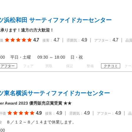
ツ浜松和田 サーティファイドカーセンター
送承ります！遠方の方大歓迎！
4.7
4.7
|
4.9
|
4.7
|
価
接客：
雰囲気：
アフター：
品
 18:00 平日・土曜 09:30 ～ 18:00 日・祝
アフター
フェア
買取
保証
整備
クチコミ
クー
ツ東名横浜サーティファイドカーセンター
aler Award 2023 優秀販売店賞受賞 ★★
4.9
4.9
|
4.9
|
4.9
|
評価
接客：
雰囲気：
アフター：
品
☆ ８／１２～８／１４まで休業します。
18:00