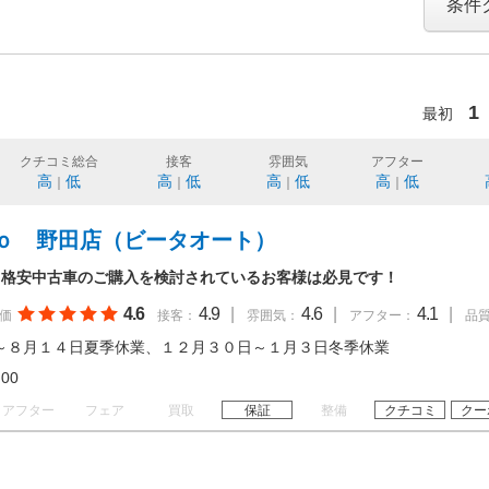
条件
1
最初
クチコミ総合
接客
雰囲気
アフター
高
低
高
低
高
低
高
低
｜
｜
｜
｜
ｏ 野田店（ビータオート）
て格安中古車のご購入を検討されているお客様は必見です！
4.6
4.9
|
4.6
|
4.1
|
価
接客：
雰囲気：
アフター：
品
～８月１４日夏季休業、１２月３０日～１月３日冬季休業
19:00
アフター
フェア
買取
保証
整備
クチコミ
クー