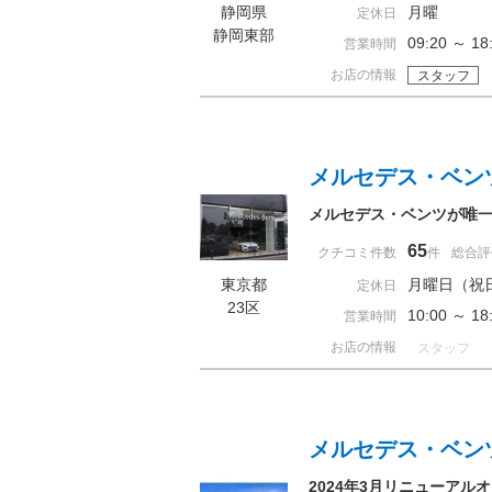
静岡県
月曜
定休日
静岡東部
09:20 ～ 
営業時間
お店の情報
スタッフ
メルセデス・ベン
メルセデス・ベンツが唯
65
クチコミ件数
件
総合評
東京都
月曜日（祝
定休日
23区
10:00 ～ 
営業時間
お店の情報
スタッフ
メルセデス・ベン
2024年3月リニューアル