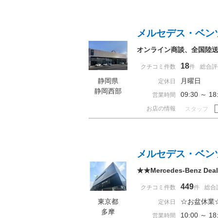
メルセデス・ベン
オンライン商談、全国陸
18
クチコミ件数
件
総合評
静岡県
月曜日
定休日
静岡西部
09:30 ～
営業時間
お店の情報
スタッフ
メルセデス・ベン
★★Mercedes-Benz De
449
クチコミ件数
件
総合
東京都
☆お盆休業
定休日
多摩
10:00 ～ 
営業時間