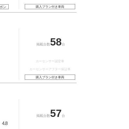
ポン
購入プラン付き車両
58
掲載台数
台
カーセンサー認定車
カーセンサーアフター保証車
購入プラン付き車両
57
掲載台数
台
4.8
：