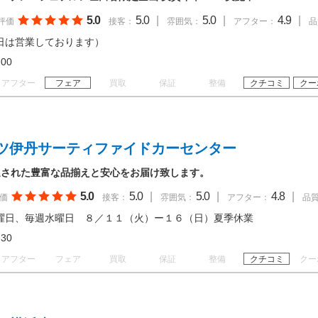
5.0
5.0
|
5.0
|
4.9
|
評価
接客：
雰囲気：
アフター：
品
日は営業しております）
18:00
アフター
フェア
買取
保証
整備
クチコミ
クー
ツ伊丹サーティファイドカーセンター
選された豊富な品揃えと安心をお届け致します。
5.0
5.0
|
5.0
|
4.8
|
価
接客：
雰囲気：
アフター：
品
曜日、毎週水曜日 ８／１１（火）ー１６（日）夏季休業
18:30
アフター
フェア
買取
保証
整備
クチコミ
クー