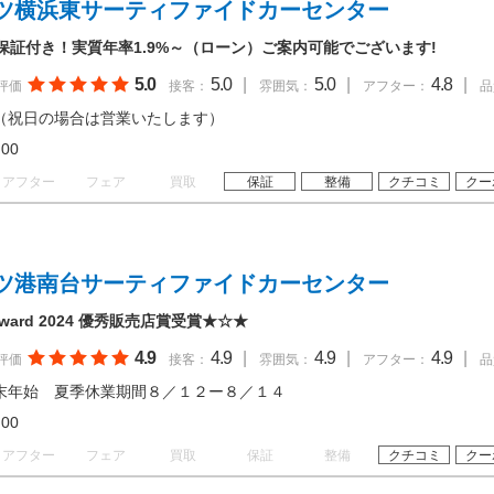
ツ横浜東サーティファイドカーセンター
保証付き！実質年率1.9%～（ローン）ご案内可能でございます!
5.0
5.0
|
5.0
|
4.8
|
評価
接客：
雰囲気：
アフター：
品
（祝日の場合は営業いたします）
18:00
アフター
フェア
買取
保証
整備
クチコミ
クー
ツ港南台サーティファイドカーセンター
er Award 2024 優秀販売店賞受賞★☆★
4.9
4.9
|
4.9
|
4.9
|
評価
接客：
雰囲気：
アフター：
品
末年始 夏季休業期間８／１２ー８／１４
18:00
アフター
フェア
買取
保証
整備
クチコミ
クー