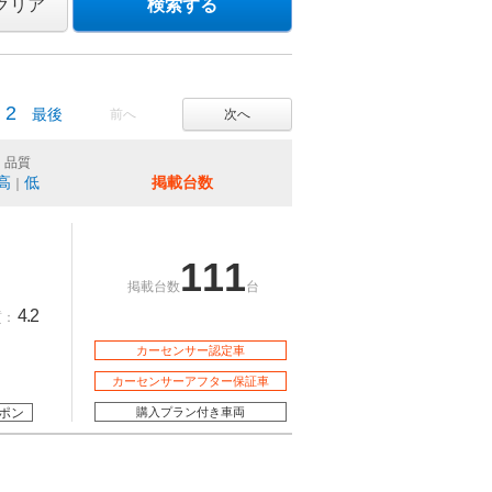
クリア
検索する
2
最後
前へ
次へ
品質
高
低
掲載台数
｜
111
掲載台数
台
4.2
質：
カーセンサー認定車
カーセンサーアフター保証車
ポン
購入プラン付き車両