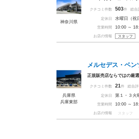
503
クチコミ件数
件
総合
水曜日（祝
定休日
神奈川県
10:00 ～ 
営業時間
お店の情報
スタッフ
メルセデス・ベン
正規販売店ならではの厳
21
クチコミ件数
件
総合評
兵庫県
第１・３火
定休日
兵庫東部
10:00 ～ 
営業時間
お店の情報
スタッフ