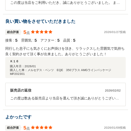
この度は当店をご利用いただき、誠にありがとうございました。 ま
た、ご不安な思いならびにご不便をおかけしましたこと、心よりお詫
び申し上げます。 担当者の不在が多く、ご不安を与えてしまった点に
つきまして、配慮が行き届いておらず申し訳ございませんでした。 ま
良い買い物をさせていただきました
た、三角停止表示板の未装備や装備内容の相違、保証内容が掲載情報
と異なっていた点についても、重ねてお詫び申し上げます。 いただい
5
総合評価
2026/01/27投稿
点
たご指摘は真摯に受け止め、 ・装備品および掲載情報の最終確認体制
5
5
5
5
接客 :
雰囲気 :
アフター :
品質 :
・保証内容のご案内方法 ・担当者不在時の引き継ぎ対応 について、早
急に見直し・改善を行ってまいります。 そのような中でも「車の状態
同行した息子にも気さくにお声掛けを頂き、リラックスした雰囲気で気持ち
は良かった」とのお言葉をいただき、ありがとうございます。 今後は
良く契約させて頂く事が出来ました。ありがとうございました！
安心してお任せいただける店舗を目指し、サービス向上に努めてまい
Ｋ１６
ります。 この度は貴重なご意見をお寄せいただき、誠にありがとうご
購入年月：
2026/01
ざいました。
購入した車：メルセデス・ベンツ EQE 350プラス AMGラインパッケージ
MP202301
販売店の返信
2026/02/02
この度は数ある販売店より当店を選んで頂き誠にありがとうございま
した。 またこの様な評価を頂き誠に光栄でございます。 ありがとうご
ざいました。 何かございましたらお気兼ねなくご連絡頂ければ幸いで
す。 今後とも末永く宜しくお願い致します。
よかったです
5
総合評価
2026/01/09投稿
点