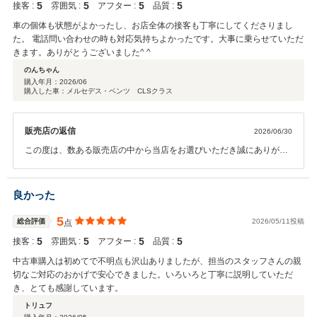
5
5
5
5
接客 :
雰囲気 :
アフター :
品質 :
車の個体も状態がよかったし、お店全体の接客も丁寧にしてくださりまし
た。 電話問い合わせの時も対応気持ちよかったです。大事に乗らせていただ
きます。ありがとうございました^ ^
のんちゃん
購入年月：
2026/06
購入した車：メルセデス・ベンツ CLSクラス
販売店の返信
2026/06/30
この度は、数ある販売店の中から当店をお選びいただき誠にありがと
うございました！お車の状態だけでなく、お電話での対応やスタッフ
の接客にまでお褒めの言葉をいただき、大変嬉しく励みになります。
お客様に安心・納得して新しいカーライフを始めていただくことが私
良かった
たちの何よりの喜びです。「大事に乗らせていただきます」というお
言葉、車屋冥利に尽きます。これから始まる新しいお車との日々が、
5
総合評価
2026/05/11投稿
点
素敵な思い出でいっぱいになることを心より願っております。今後も
5
5
5
5
接客 :
雰囲気 :
アフター :
品質 :
車検や定期点検、万が一のトラブルなど、お車のことでお困りの際は
お気軽にご連絡ください。末永いお付き合いのほど、よろしくお願い
中古車購入は初めてで不明点も沢山ありましたが、担当のスタッフさんの親
いたします。改めて、嬉しい口コミをありがとうございました！
切なご対応のおかげで安心できました。いろいろと丁寧に説明していただ
き、とても感謝しています。
トリュフ