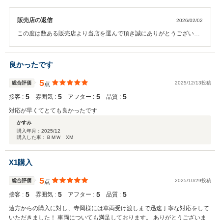
販売店の返信
2026/02/02
この度は数ある販売店より当店を選んで頂き誠にありがとうございま
した。 またこの様な評価を頂き誠に光栄でございます。 ありがとうご
ざいました。 何かございましたらお気兼ねなくご連絡頂ければ幸いで
す。 今後とも末永く宜しくお願い致します。
良かったです
5
総合評価
2025/12/13投稿
点
5
5
5
5
接客 :
雰囲気 :
アフター :
品質 :
対応が早くてとても良かったです
かすみ
購入年月：
2025/12
購入した車：ＢＭＷ XM
X1購入
5
総合評価
2025/10/29投稿
点
5
5
5
5
接客 :
雰囲気 :
アフター :
品質 :
遠方からの購入に対し、寺岡様には車両受け渡しまで迅速丁寧な対応をして
いただきました！ 車両についても満足しております。 ありがとうございま