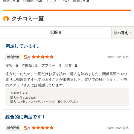
4.8
4.8
4.7
4.8
接客 :
雰囲気 :
アフター :
品質 :
クチコミ一覧
109
並べ替え
件
満足しています。
5
総合評価
2026/07/23投稿
点
5
5
4
5
接客 :
雰囲気 :
アフター :
品質 :
遠方だったため、一度だけお店を訪ねて購入を決めました。関係書類のやり
取りは郵送等ですべて済ますことが出来ました。電話での対応も良く、担当
のスタッフさんには感謝しています。
ｎａｍｉｚｏ
購入年月：
2026/07
購入した車：メルセデス・ベンツ Eクラスワゴン
総合的に満足です！
5
総合評価
2026/06/28投稿
点