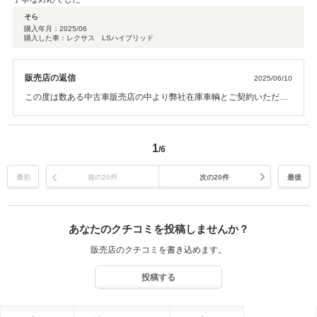
そら
購入年月：
2025/06
購入した車：レクサス LSハイブリッド
販売店の返信
2025/06/10
この度は数ある中古車販売店の中より弊社在庫車輌とご契約いただき
誠にありがとうございます。 また口コミでのお褒めの言葉ありがとう
ございます。 何かご不明な点等ございましたらお気軽にご連絡くださ
い。 今後とも末永いお付き合いの程宜しくお願い致します。
1
/6
最初
前の20件
次の20件
最後
あなたのクチコミを投稿しませんか？
販売店のクチコミを書き込めます。
投稿する