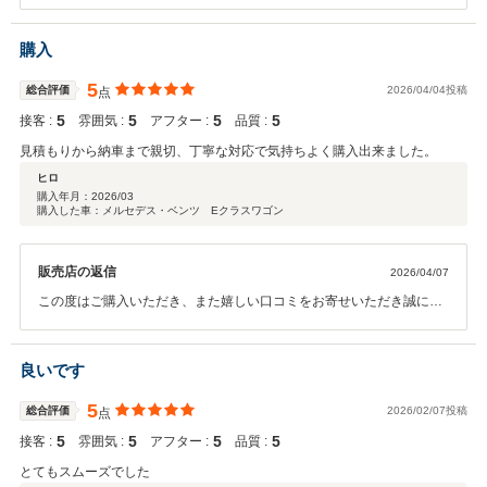
す。 また、数ある販売店の中から当店をお選びいただきましたこと、
心より御礼申し上げます。 担当スタッフの対応につきましてお褒めの
お言葉を頂戴し、大変嬉しく思っております。 納車まで安心してお任
購入
せいただけたとのことで、スタッフ一同何よりの励みとなります。 今
後も末永く快適にお車をご利用いただけるよう、アフターサポートに
5
総合評価
2026/04/04投稿
点
も力を入れてまいります。 何かございましたら、いつでもお気軽にご
5
5
5
5
接客 :
雰囲気 :
アフター :
品質 :
相談ください。 また、お知り合いの方へのご紹介もご検討いただき、
重ねて感謝申し上げます。 今後ともどうぞよろしくお願い申し上げま
見積もりから納車まで親切、丁寧な対応で気持ちよく購入出来ました。
す。
ヒロ
購入年月：
2026/03
購入した車：メルセデス・ベンツ Eクラスワゴン
販売店の返信
2026/04/07
この度はご購入いただき、また嬉しい口コミをお寄せいただき誠にあ
りがとうございます。 見積もりから納車までの対応についてお褒めの
お言葉をいただき、大変嬉しく思っております。 お客様に安心して気
持ちよくご購入いただけたことが、何よりの励みです。 今後も変わら
良いです
ぬ丁寧な対応を心がけてまいりますので、お車のことで何かございま
したらお気軽にご相談ください。 またのご利用を心よりお待ちしてお
5
総合評価
2026/02/07投稿
点
ります。
5
5
5
5
接客 :
雰囲気 :
アフター :
品質 :
とてもスムーズでした