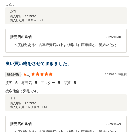
した。
カヨ
購入年月：
2025/10
購入した車：ＢＭＷ X1
販売店の返信
2025/10/30
この度は数ある中古車販売店の中より弊社在庫車輌とご契約いただき
誠にありがとうございます。 また、お褒めの言葉ありがとうございま
す。 何かご不明な点等ございましたらお気軽にご連絡ください。 今後
とも末永いお付き合いの程宜しくお願い致します。
良い買い物をさせて頂きました。
5
総合評価
2025/10/26投稿
点
5
5
5
5
接客 :
雰囲気 :
アフター :
品質 :
接客他全て満足です。
ｔｔ
購入年月：
2025/10
購入した車：レクサス LM
販売店の返信
2025/10/26
この度は数ある中古車販売店の中より弊社在庫車輌とご契約いただき