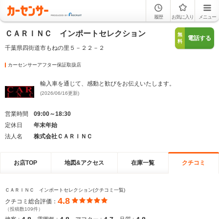
履歴
お気に入り
メニュー
ＣＡＲＩＮＣ インポートセレクション
無
電話する
料
千葉県四街道市もねの里５－２２－２
カーセンサーアフター保証取扱店
輸入車を通じて、感動と歓びをお伝えいたします。
(2026/06/16更新)
営業時間
09:00～18:30
定休日
年末年始
法人名
株式会社ＣＡＲＩＮＣ
お店TOP
地図&アクセス
在庫一覧
クチコミ
ＣＡＲＩＮＣ インポートセレクション(クチコミ一覧)
4.8
クチコミ総合評価：
（投稿数109件）