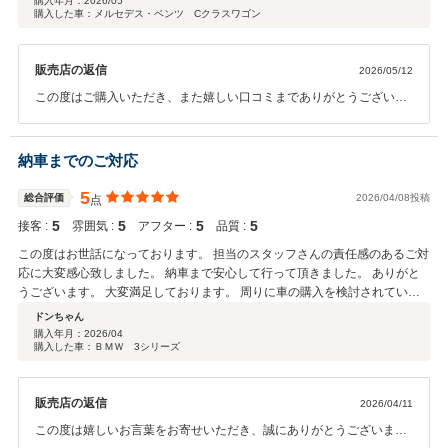
購入年月：
2026/05
購入した車：メルセデス・ベンツ Cクラスワゴン
販売店の返信
2026/05/12
この度はご購入いただき、また嬉しい口コミまでありがとうございま
す。 初めての中古車購入とのことで、ご不安も多かったかと思います
が、安心してお任せいただけたとのお言葉を大変嬉しく思っておりま
す。 今後もご不明点やお困りごとなどございましたら、いつでもお気
納車までのご対応
軽にご相談ください。 これからのカーライフもしっかりサポートさせ
ていただきます。 今後ともよろしくお願いいたします。
5
総合評価
2026/04/08投稿
点
5
5
5
5
接客 :
雰囲気 :
アフター :
品質 :
この度はお世話になっております。 担当のスタッフさんの責任感のあるご対
応に大変感心致しました。 納車まで安心して行って頂きました。 ありがと
うございます。 大変満足しております。 周りに車の購入を検討されている
方がいらっしゃればぜひオススメしたいと思います。 今後とも宜しくお願い
ドンちゃん
致します。
購入年月：
2026/04
購入した車：ＢＭＷ 3シリーズ
販売店の返信
2026/04/11
この度は嬉しいお言葉をお寄せいただき、誠にありがとうございま