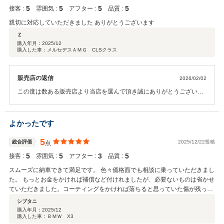
5
5
5
5
接客 :
雰囲気 :
アフター :
品質 :
親切に対応していただきました ありがとうございます
Ｚ
購入年月：
2025/12
購入した車：メルセデスＡＭＧ CLSクラス
販売店の返信
2026/02/02
この度は数ある販売店より当店を選んで頂き誠にありがとうございま
した。 またこの様な評価を頂き誠に光栄でございます。 ありがとうご
ざいました。 何かございましたらお気兼ねなくご連絡頂ければ幸いで
す。 今後とも末永く宜しくお願い致します。
よかったです
5
総合評価
2025/12/22投稿
点
5
5
3
5
接客 :
雰囲気 :
アフター :
品質 :
スムーズに納車できて満足です。 色々価格面でも相談に乗っていただきまし
た。 もっとお金をかければ補償など付けれましたが、必要ないものは省かせ
ていただきました。コーティングをかければ落ちると思っていた傷が残って
いたのが気になりましたが。
シブタニ
購入年月：
2025/12
購入した車：ＢＭＷ X3