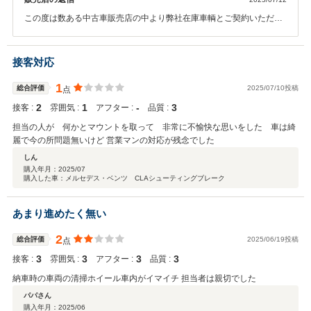
この度は数ある中古車販売店の中より弊社在庫車輌とご契約いただき
誠にありがとうございます。 また、お褒めの言葉ありがとうございま
す。 何かご不明な点等ございましたらお気軽にご連絡ください。 今後
とも末永いお付き合いの程宜しくお願い致します。
接客対応
1
総合評価
2025/07/10投稿
点
2
1
‐
3
接客 :
雰囲気 :
アフター :
品質 :
担当の人が 何かとマウントを取って 非常に不愉快な思いをした 車は綺
麗で今の所問題無いけど 営業マンの対応が残念でした
しん
購入年月：
2025/07
購入した車：メルセデス・ベンツ CLAシューティングブレーク
あまり進めたく無い
2
総合評価
2025/06/19投稿
点
3
3
3
3
接客 :
雰囲気 :
アフター :
品質 :
納車時の車両の清掃ホイール車内がイマイチ 担当者は親切でした
パパさん
購入年月：
2025/06