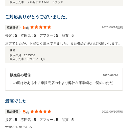
購入した車：メルセデスＡＭＧ Sクラス
ご対応ありがとうございました。
5
総合評価
2025/06/14投稿
点
5
5
5
5
接客 :
雰囲気 :
アフター :
品質 :
遠方でしたが、不安なく購入できました。また機会があればお願いします。
ＲＯ
購入年月：
2025/06
購入した車：アウディ Q5
販売店の返信
2025/06/14
この度は数ある中古車販売店の中より弊社在庫車輌とご契約いただき
誠にありがとうございます。 また、お褒めの言葉ありがとうございま
す。 何かご不明な点等ございましたらお気軽にご連絡ください。 今後
とも末永いお付き合いの程宜しくお願い致します。
最高でした
5
総合評価
2025/06/10投稿
点
5
5
5
5
接客 :
雰囲気 :
アフター :
品質 :
丁寧な対応でした