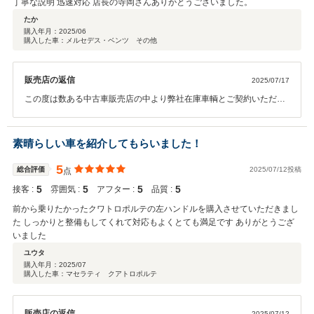
丁寧な説明 迅速対応 店長の寺岡さんありがとうございました。
たか
購入年月：
2025/06
購入した車：メルセデス・ベンツ その他
販売店の返信
2025/07/17
この度は数ある中古車販売店の中より弊社在庫車輌とご契約いただき
誠にありがとうございます。 また、お褒めの言葉ありがとうございま
す。 何かご不明な点等ございましたらお気軽にご連絡ください。 今後
とも末永いお付き合いの程宜しくお願い致します。
素晴らしい車を紹介してもらいました！
5
総合評価
2025/07/12投稿
点
5
5
5
5
接客 :
雰囲気 :
アフター :
品質 :
前から乗りたかったクワトロポルテの左ハンドルを購入させていただきまし
た しっかりと整備もしてくれて対応もよくとても満足です ありがとうござ
いました
ユウタ
購入年月：
2025/07
購入した車：マセラティ クアトロポルテ
販売店の返信
2025/07/12