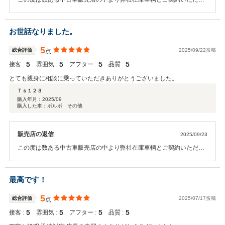
誠にありがとうございます。 今後ともよろしくお願いいたします。
お世話なりました。
5
総合評価
2025/09/22投稿
点
5
5
5
5
接客 :
雰囲気 :
アフター :
品質 :
とても親身に相談に乗っていただきありがとうございました。
Ｔｓ１２３
購入年月：
2025/09
購入した車：ボルボ その他
販売店の返信
2025/09/23
この度は数ある中古車販売店の中より弊社在庫車輌とご契約いただき
誠にありがとうございます。 また、お褒めの言葉ありがとうございま
す。 何かご不明な点等ございましたらお気軽にご連絡ください。 今後
とも末永いお付き合いの程宜しくお願い致します。
最高です！
5
総合評価
2025/07/17投稿
点
5
5
5
5
接客 :
雰囲気 :
アフター :
品質 :