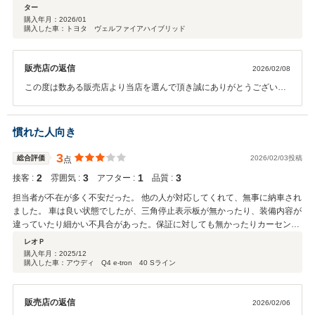
ター
購入年月：
2026/01
購入した車：トヨタ ヴェルファイアハイブリッド
販売店の返信
2026/02/08
この度は数ある販売店より当店を選んで頂き誠にありがとうございま
した。 またこの様な評価を頂き誠に光栄でございます。 ありがとうご
ざいました。 何かございましたらお気兼ねなくご連絡頂ければ幸いで
す。 今後とも末永く宜しくお願い致します。
慣れた人向き
3
総合評価
2026/02/03投稿
点
2
3
1
3
接客 :
雰囲気 :
アフター :
品質 :
担当者が不在が多く不安だった。 他の人が対応してくれて、無事に納車され
ました。 車は良い状態でしたが、三角停止表示板が無かったり、装備内容が
違っていたり細かい不具合があった。保証に対しても無かったりカーセンサ
ーの内容と違っていた。新たに自分でディーラーに行って保証を付けてもら
レオＰ
った。(整備費用は自己負担)
購入年月：
2025/12
購入した車：アウディ Q4 e-tron 40 Sライン
販売店の返信
2026/02/06