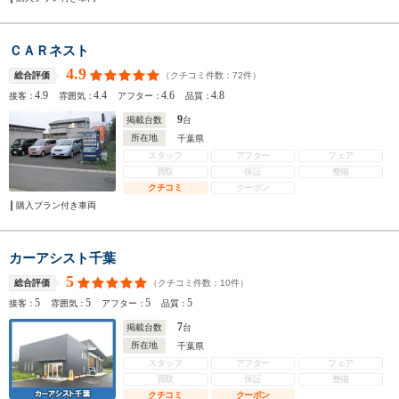
ＣＡＲネスト
4.9
（クチコミ件数：
72
件）
総合評価
4.9
4.4
4.6
4.8
接客：
雰囲気：
アフター：
品質：
9
掲載台数
台
所在地
千葉県
スタッフ
アフター
フェア
買取
保証
整備
クチコミ
クーポン
購入プラン付き車両
カーアシスト千葉
5
（クチコミ件数：
10
件）
総合評価
5
5
5
5
接客：
雰囲気：
アフター：
品質：
7
掲載台数
台
所在地
千葉県
スタッフ
アフター
フェア
買取
保証
整備
クチコミ
クーポン