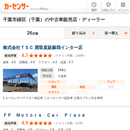
履歴
お気に入り
メニュー
千葉市緑区（千葉）の中古車販売店・ディーラー
26
絞り込み
並べ替え
店舗
株式会社ＴＳＣ 買取直販蘇我インター店
4.5
（クチコミ件数：
149
件）
総合評価
4.6
4.6
4.4
4.5
接客：
雰囲気：
アフター：
品質：
114
掲載台数
台
所在地
千葉県
スタッフ
アフター
フェア
買取
保証
整備
クチコミ
クーポン
カーセンサーアフター保証車
カーセンサー認定車
購入プラン付き車両
ＦＰ Ｍｏｔｏｒｓ Ｃａｒ Ｐｌａｃｅ
4.9
（クチコミ件数：
47
件）
総合評価
5
4.8
4.8
4.9
接客：
雰囲気：
アフター：
品質：