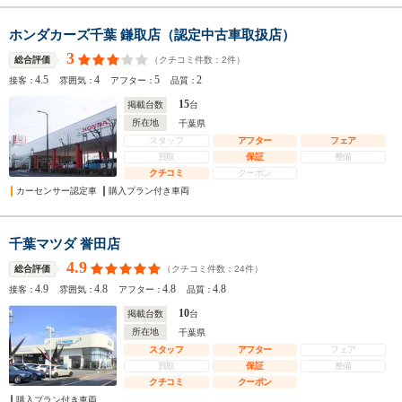
ホンダカーズ千葉 鎌取店（認定中古車取扱店）
3
（クチコミ件数：
2
件）
総合評価
4.5
4
5
2
接客：
雰囲気：
アフター：
品質：
15
掲載台数
台
所在地
千葉県
スタッフ
アフター
フェア
買取
保証
整備
クチコミ
クーポン
カーセンサー認定車
購入プラン付き車両
千葉マツダ 誉田店
4.9
（クチコミ件数：
24
件）
総合評価
4.9
4.8
4.8
4.8
接客：
雰囲気：
アフター：
品質：
10
掲載台数
台
所在地
千葉県
スタッフ
アフター
フェア
買取
保証
整備
クチコミ
クーポン
購入プラン付き車両