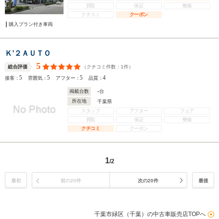
買取
保証
整備
クチコミ
クーポン
購入プラン付き車両
Ｋ’２ＡＵＴＯ
5
（クチコミ件数：
1
件）
総合評価
5
5
5
4
接客：
雰囲気：
アフター：
品質：
-
掲載台数
台
所在地
千葉県
スタッフ
アフター
フェア
買取
保証
整備
クチコミ
クーポン
1
/2
最初
前の20件
次の20件
最後
千葉市緑区（千葉）の中古車販売店TOPへ