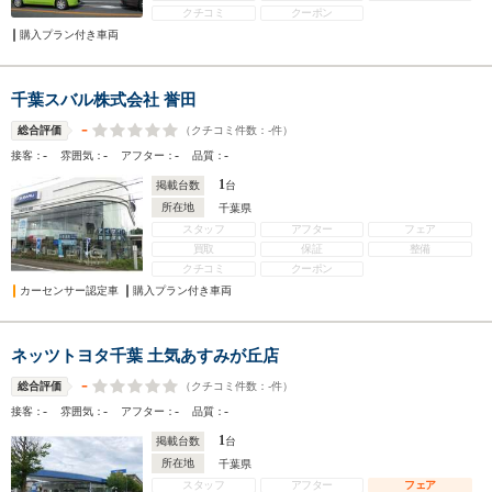
クチコミ
クーポン
購入プラン付き車両
千葉スバル株式会社 誉田
-
（クチコミ件数：
-
件）
総合評価
-
-
-
-
接客：
雰囲気：
アフター：
品質：
1
掲載台数
台
所在地
千葉県
スタッフ
アフター
フェア
買取
保証
整備
クチコミ
クーポン
カーセンサー認定車
購入プラン付き車両
ネッツトヨタ千葉 土気あすみが丘店
-
（クチコミ件数：
-
件）
総合評価
-
-
-
-
接客：
雰囲気：
アフター：
品質：
1
掲載台数
台
所在地
千葉県
スタッフ
アフター
フェア