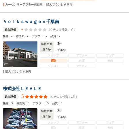
カーセンサーアフター保証車
購入プラン付き車両
Ｖｏｌｋｓｗａｇｅｎ千葉南
-
（クチコミ件数：
-
件）
総合評価
-
-
-
-
接客：
雰囲気：
アフター：
品質：
5
掲載台数
台
所在地
千葉県
スタッフ
アフター
フェア
買取
保証
整備
クチコミ
クーポン
購入プラン付き車両
株式会社ＬＥＡＬＥ
5
（クチコミ件数：
1
件）
総合評価
5
5
5
5
接客：
雰囲気：
アフター：
品質：
2
掲載台数
台
所在地
千葉県
スタッフ
アフター
フェア
買取
保証
整備