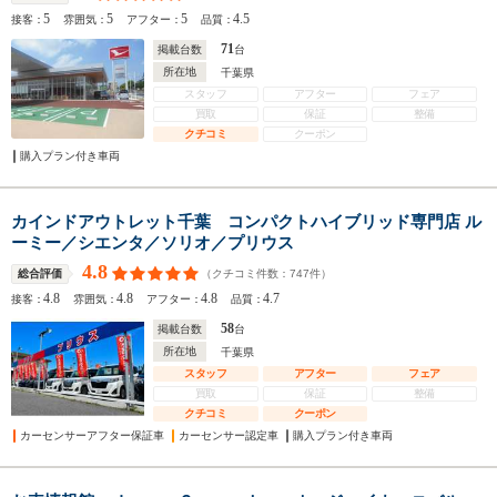
5
5
5
4.5
接客：
雰囲気：
アフター：
品質：
71
掲載台数
台
所在地
千葉県
スタッフ
アフター
フェア
買取
保証
整備
クチコミ
クーポン
購入プラン付き車両
カインドアウトレット千葉 コンパクトハイブリッド専門店 ル
ーミー／シエンタ／ソリオ／プリウス
4.8
（クチコミ件数：
747
件）
総合評価
4.8
4.8
4.8
4.7
接客：
雰囲気：
アフター：
品質：
58
掲載台数
台
所在地
千葉県
スタッフ
アフター
フェア
買取
保証
整備
クチコミ
クーポン
カーセンサーアフター保証車
カーセンサー認定車
購入プラン付き車両