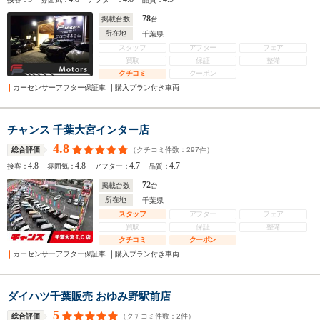
78
掲載台数
台
所在地
千葉県
スタッフ
アフター
フェア
買取
保証
整備
クチコミ
クーポン
カーセンサーアフター保証車
購入プラン付き車両
チャンス 千葉大宮インター店
4.8
（クチコミ件数：
297
件）
総合評価
4.8
4.8
4.7
4.7
接客：
雰囲気：
アフター：
品質：
72
掲載台数
台
所在地
千葉県
スタッフ
アフター
フェア
買取
保証
整備
クチコミ
クーポン
カーセンサーアフター保証車
購入プラン付き車両
ダイハツ千葉販売 おゆみ野駅前店
5
（クチコミ件数：
2
件）
総合評価