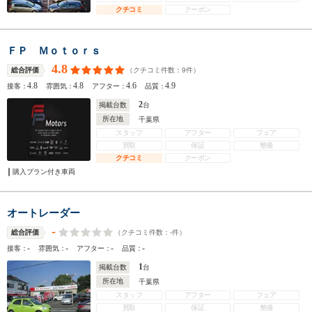
クチコミ
クーポン
ＦＰ Ｍｏｔｏｒｓ
4.8
（クチコミ件数：
9
件）
総合評価
4.8
4.8
4.6
4.9
接客：
雰囲気：
アフター：
品質：
2
掲載台数
台
所在地
千葉県
スタッフ
アフター
フェア
買取
保証
整備
クチコミ
クーポン
購入プラン付き車両
オートレーダー
-
（クチコミ件数：
-
件）
総合評価
-
-
-
-
接客：
雰囲気：
アフター：
品質：
1
掲載台数
台
所在地
千葉県
スタッフ
アフター
フェア
買取
保証
整備