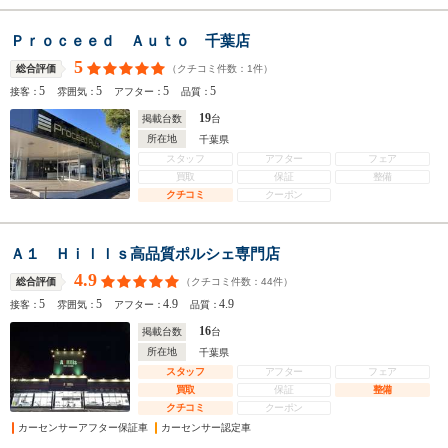
Ｐｒｏｃｅｅｄ Ａｕｔｏ 千葉店
5
（クチコミ件数：
1
件）
総合評価
5
5
5
5
接客：
雰囲気：
アフター：
品質：
19
掲載台数
台
所在地
千葉県
スタッフ
アフター
フェア
買取
保証
整備
クチコミ
クーポン
Ａ１ Ｈｉｌｌｓ高品質ポルシェ専門店
4.9
（クチコミ件数：
44
件）
総合評価
5
5
4.9
4.9
接客：
雰囲気：
アフター：
品質：
16
掲載台数
台
所在地
千葉県
スタッフ
アフター
フェア
買取
保証
整備
クチコミ
クーポン
カーセンサーアフター保証車
カーセンサー認定車