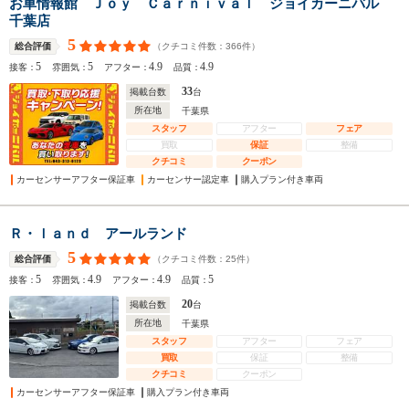
お車情報館 Ｊｏｙ Ｃａｒｎｉｖａｌ ジョイカーニバル
千葉店
5
（クチコミ件数：
366
件）
総合評価
5
5
4.9
4.9
接客：
雰囲気：
アフター：
品質：
33
掲載台数
台
所在地
千葉県
スタッフ
アフター
フェア
買取
保証
整備
クチコミ
クーポン
カーセンサーアフター保証車
カーセンサー認定車
購入プラン付き車両
Ｒ・ｌａｎｄ アールランド
5
（クチコミ件数：
25
件）
総合評価
5
4.9
4.9
5
接客：
雰囲気：
アフター：
品質：
20
掲載台数
台
所在地
千葉県
スタッフ
アフター
フェア
買取
保証
整備
クチコミ
クーポン
カーセンサーアフター保証車
購入プラン付き車両