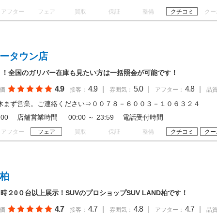
アフター
フェア
買取
保証
整備
クチコミ
クー
ュータウン店
！！全国のガリバー在庫も見たい方は一括照会が可能です！
4.9
4.9
|
5.0
|
4.8
|
価
接客：
雰囲気：
アフター：
品
休まず営業。ご連絡ください⇒００７８－６００３－１０６３２４
 20:00 店舗営業時間 00:00 ～ 23:59 電話受付時間
アフター
フェア
買取
保証
整備
クチコミ
クー
 柏
時２0０台以上展示！SUVのプロショップSUV LAND柏です！
4.7
4.7
|
4.8
|
4.7
|
価
接客：
雰囲気：
アフター：
品