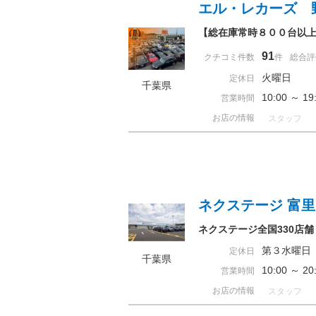
エル・レカーズ 
【総在庫常時８００台以上
91
クチコミ件数
件
総合評
火曜日
定休日
千葉県
10:00 ～ 
営業時間
お店の情報
スタッフ
ネクステージ 富
ネクステージ全国330店舗
第３水曜日
定休日
千葉県
10:00 ～ 
営業時間
お店の情報
スタッフ