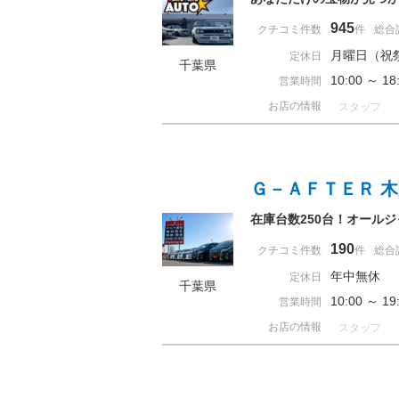
945
クチコミ件数
件
総合
月曜日（祝
定休日
千葉県
10:00 ～
営業時間
お店の情報
スタッフ
Ｇ－ＡＦＴＥＲ 
在庫台数250台！オール
190
クチコミ件数
件
総合
年中無休
定休日
千葉県
10:00 ～ 
営業時間
お店の情報
スタッフ