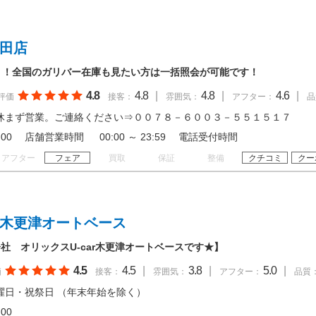
金田店
！！全国のガリバー在庫も見たい方は一括照会が可能です！
4.8
4.8
|
4.8
|
4.6
|
評価
接客：
雰囲気：
アフター：
品
休まず営業。ご連絡ください⇒００７８－６００３－５５１５１７
 19:00 店舗営業時間 00:00 ～ 23:59 電話受付時間
アフター
フェア
買取
保証
整備
クチコミ
クー
 木更津オートベース
社 オリックスU-car木更津オートベースです★】
4.5
4.5
|
3.8
|
5.0
|
価
接客：
雰囲気：
アフター：
品質
曜日・祝祭日 （年末年始を除く）
18:00