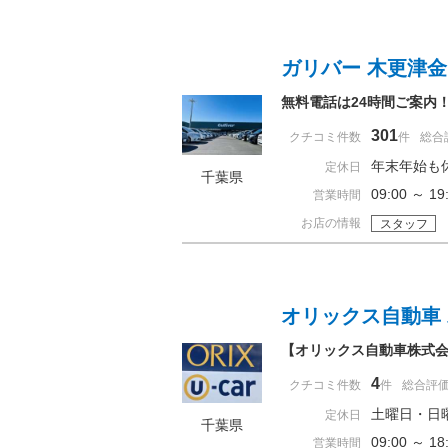
ガリバー 木更津
無料電話は24時間ご案内
301
クチコミ件数
件
総合
年末年始も
定休日
千葉県
09:00 ～
営業時間
お店の情報
スタッフ
オリックス自動車
【オリックス自動車株式会
4
クチコミ件数
件
総合評
土曜日・日
定休日
千葉県
09:00 ～ 
営業時間