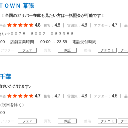
ＴＯＷＮ 幕張
！！全国のガリバー在庫も見たい方は一括照会が可能です！
4.8
4.8
|
4.8
|
4.7
|
評価
接客：
雰囲気：
アフター：
品
さい⇒００７８－６００２－０６３９８６
 20:00 店舗営業時間 00:00 ～ 23:59 電話受付時間
アフター
フェア
買取
保証
整備
クチコミ
クー
 千葉
お選びいただけます♪
4.7
4.7
|
4.8
|
4.6
|
評価
接客：
雰囲気：
アフター：
品
（祝日を除く）
20:00
アフター
フェア
買取
保証
整備
クチコミ
クー