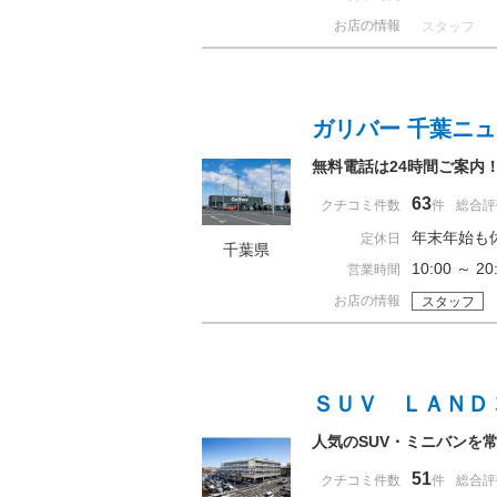
お店の情報
スタッフ
ガリバー 千葉ニ
無料電話は24時間ご案内
63
クチコミ件数
件
総合評
年末年始も
定休日
千葉県
10:00 ～
営業時間
お店の情報
スタッフ
ＳＵＶ ＬＡＮＤ
人気のSUV・ミニバンを常
51
クチコミ件数
件
総合評