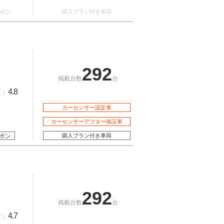
ポン
購入プラン付き車両
292
掲載台数
台
4.8
質：
カーセンサー認定車
カーセンサーアフター保証車
ポン
購入プラン付き車両
292
掲載台数
台
4.7
質：