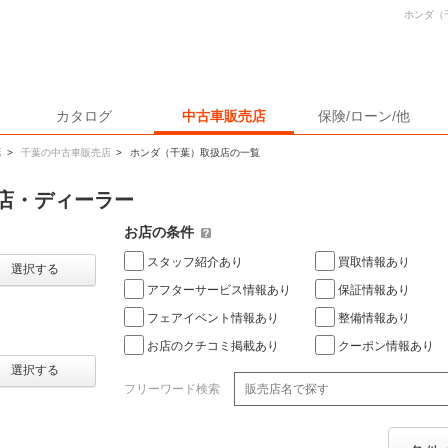
ホンダ（
カタログ
中古車販売店
保険/ローン/他
店
>
千葉の中古車販売店
>
ホンダ（千葉）取扱店の一覧
店・ディーラー
お店の条件
スタッフ紹介あり
買取情報あり
選択する
アフターサービス情報あり
保証情報あり
フェアイベント情報あり
整備情報あり
お店のクチコミ掲載あり
クーポン情報あり
選択する
フリーワード検索