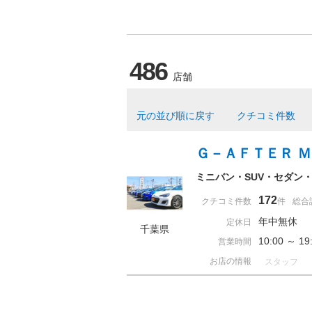
486
店舗
元の並び順に戻す
クチコミ件数
Ｇ－ＡＦＴＥＲ 
ミニバン・SUV・セダン
172
クチコミ件数
件
総合
年中無休
定休日
千葉県
10:00 ～ 
営業時間
お店の情報
スタッフ