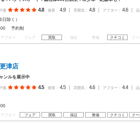
4.8
4.9
|
4.8
|
4.6
|
評価
接客：
雰囲気：
アフター：
品
祭日除く）
 18:00 予約制
アフター
フェア
買取
保証
整備
クチコミ
クー
木更津店
ジャンルを展示中
4.5
4.5
|
4.6
|
4.4
|
評価
接客：
雰囲気：
アフター：
品
19:00
アフター
フェア
買取
保証
整備
クチコミ
クー