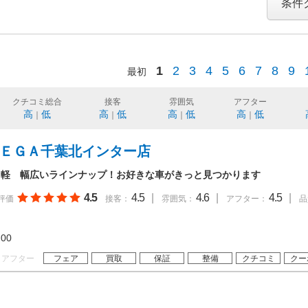
条件
1
2
3
4
5
6
7
8
9
最初
クチコミ総合
接客
雰囲気
アフター
高
低
高
低
高
低
高
低
｜
｜
｜
｜
ＭＥＧＡ千葉北インター店
・軽 幅広いラインナップ！お好きな車がきっと見つかります
4.5
4.5
|
4.6
|
4.5
|
評価
接客：
雰囲気：
アフター：
品
19:00
アフター
フェア
買取
保証
整備
クチコミ
クー