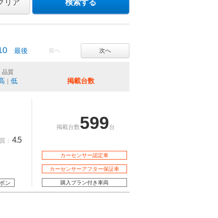
クリア
検索する
10
最後
前へ
次へ
品質
高
低
掲載台数
｜
599
掲載台数
台
4.5
質：
カーセンサー認定車
カーセンサーアフター保証車
ポン
購入プラン付き車両