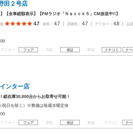
野田２号店
】【全車総額表示】【FMラジオ「Ｎａｃｃｋ５」CM放送中!!】
4.7
4.7
|
4.7
|
4.8
|
価
接客：
雰囲気：
アフター：
品
19:00
アフター
フェア
買取
保証
整備
クチコミ
クー
里インター店
！総在庫30,000台からお取寄せ可能！
（祝日を除く）※整備は毎週水曜定休
20:00
アフター
フェア
買取
保証
整備
クチコミ
クー