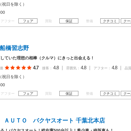
（祝日を除く）
20:00
アフター
フェア
買取
保証
整備
クチコミ
クー
 船橋習志野
探していた理想の相棒（クルマ）にきっと出会える！
4.7
4.8
|
4.8
|
4.8
|
価
接客：
雰囲気：
アフター：
品
（祝日を除く）
20:00
アフター
フェア
買取
保証
整備
クチコミ
クー
 ＡＵＴＯ バクヤスオート 千葉北本店
る！バクヤスオート！総在庫500台以上！希少車・絶版車も！