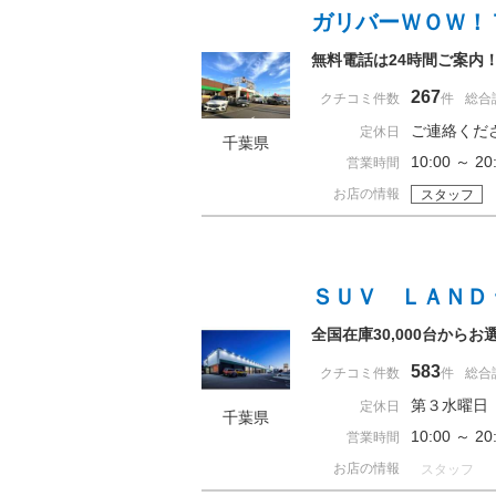
ガリバーＷＯＷ！
無料電話は24時間ご案内
267
クチコミ件数
件
総合
ご連絡くだ
定休日
千葉県
10:00 ～
営業時間
お店の情報
スタッフ
ＳＵＶ ＬＡＮＤ
全国在庫30,000台から
583
クチコミ件数
件
総合
第３水曜日
定休日
千葉県
10:00 ～ 
営業時間
お店の情報
スタッフ