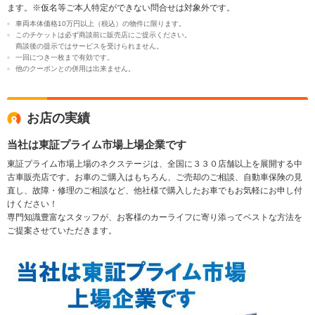
ます。※仮名等ご本人特定ができない問合せは対象外です。
車両本体価格10万円以上（税込）の物件に限ります。
このチケットは必ず商談前に販売店にご提示ください。
商談後の提示ではサービスを受けられません。
一回につき一枚まで有効です。
他のクーポンとの併用は出来ません。
お店の実績
当社は東証プライム市場上場企業です
東証プライム市場上場のネクステージは、全国に３３０店舗以上を展開する中
古車販売店です。お車のご購入はもちろん、ご売却のご相談、自動車保険の見
直し、故障・修理のご相談など、他社様で購入したお車でもお気軽にお申し付
けください！
専門知識豊富なスタッフが、お客様のカーライフに寄り添ってベストな方法を
ご提案させていただきます。