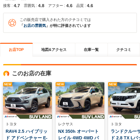
4.7
4.8
4.6
4.6
接客 :
雰囲気 :
アフター :
品質 :
この販売店で購入された方のクチコミでは
「
お店の雰囲気
」が特に評価されています
お店TOP
地図&アクセス
在庫一覧
クチコミ
このお店の在庫
NEW
NEW
NEW
トヨタ
レクサス
トヨタ
RAV4 2.5 ハイブリッ
NX 350h オーバート
ランドクルー
ド アドベンチャー E-
レイル 4WD 4WD パ
ド 2.8 TX L