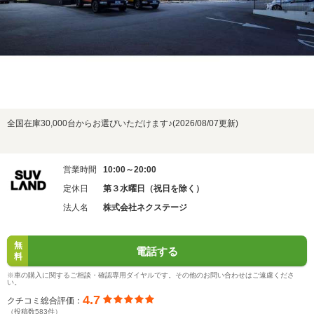
全国在庫30,000台からお選びいただけます♪(2026/08/07更新)
営業時間
10:00～20:00
定休日
第３水曜日（祝日を除く）
法人名
株式会社ネクステージ
無
電話する
料
※車の購入に関するご相談・確認専用ダイヤルです。その他のお問い合わせはご遠慮くださ
い。
4.7
クチコミ総合評価：
（投稿数583件）