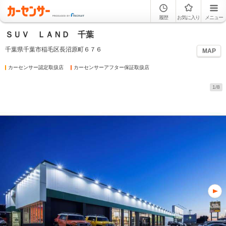
履歴
お気に入り
メニュー
ＳＵＶ ＬＡＮＤ 千葉
千葉県千葉市稲毛区長沼原町６７６
MAP
カーセンサー認定取扱店
カーセンサーアフター保証取扱店
1/8