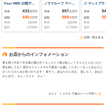
Four 4WD 10型ディ
ノラマルーフ マーク
ジ マットブラ
スプレイ 全周囲カメ
レビンソン 14型ナビ
ディション デ
433
657
5
本体
.3
万円
本体
.1
万円
本体
ラ シートエアコン 禁
全周囲カメラ デジタ
ルターボ 4WD
445
669
5
総額
.9
万円
総額
.9
万円
総額
煙車 レーダークルー
ルインナーミラー
後席モニター 
年式
2024
年
年式
2024
年
年式
ズ ブラインドスポッ
AC100V電源 禁煙車
BIGX ベージ
走行
1.6
万km
走行
0.7
万km
走行
トモニター デジタル
シートエアコン パワ
ト シートエア
インナーミラー
ーバックドア ヘッド
ーフティセンス
在庫一覧を見る
AC100V電源 純正19
アップディスプレイ
ダークルーズ 
アルミ LEDヘッド フ
ルーフレール ブライ
アルミ ルーフ
ルセグ ステアリング
ンドスポットモニター
LEDヘッド 
ヒーター ETC2.0
TV バックカメ
お店からのインフォメーション
パワーシート 
トキー オート
車を買う不安？中古車の選び方？カッコイイ車が欲しい？ＳＵＶじゃないけど
車を探してる？ 是非ＳＵＶＬＡＮＤ千葉店へお越しください！きっとあなたに
ぴったりの１台が見つかります！ 探そう、あなたの１台を。 楽しもう、あなた
の１台で。 Ｇｏ！ＳＵＶ Ｇｏ！
ＳＵＶ ＬＡＮＤ 千葉のページTOPへ