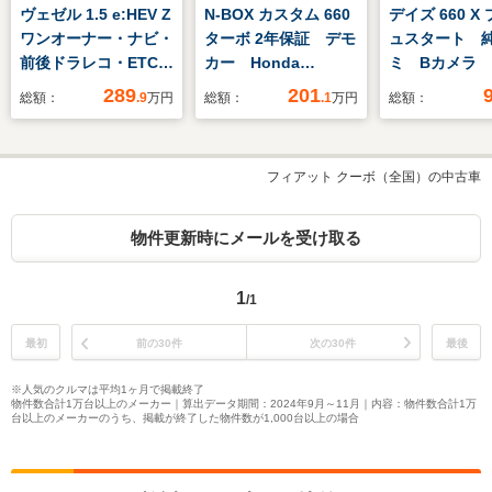
ヴェゼル 1.5 e:HEV Z
N-BOX カスタム 660
デイズ 660 X
ワンオーナー・ナビ・
ターボ 2年保証 デモ
ュスタート 
前後ドラレコ・ETC・
カー Honda
ミ Bカメラ
ワイヤレス充電・電子
CONNECTナビ ドラ
289
201
総額：
.9
万円
総額：
.1
万円
総額：
パーキング・ブレーキ
レコ ETC バックカ
ホールド・LEDヘッド
メラ 両側電動スライ
ライト・衝突軽減ブレ
ドドア 渋滞追従機能
フィアット クーボ（全国）の中古車
ーキ・クルーズコント
付アダプティブクルー
ロール・スマートキ
ズコントロール パド
ー・オートエアコン・
ルシフト
物件更新時にメールを受け取る
シートヒーター
Bluetooth TV
DVD
1
/1
最初
前の30件
次の30件
最後
※人気のクルマは平均1ヶ月で掲載終了
物件数合計1万台以上のメーカー｜算出データ期間：2024年9月～11月｜内容：物件数合計1万
台以上のメーカーのうち、掲載が終了した物件数が1,000台以上の場合