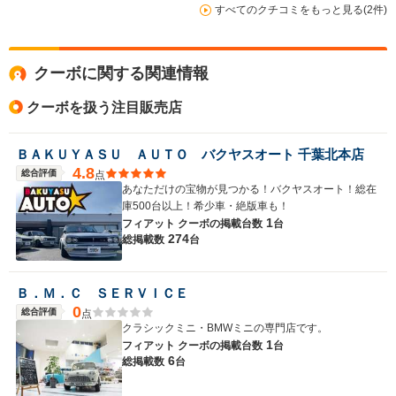
すべてのクチコミをもっと見る(2件)
駆動方式
FF
FF
FF
クーボに関する関連情報
クーボを扱う注目販売店
ＢＡＫＵＹＡＳＵ ＡＵＴＯ バクヤスオート 千葉北本店
4.8
総合評価
点
あなただけの宝物が見つかる！バクヤスオート！総在
庫500台以上！希少車・絶版車も！
1
フィアット クーボの
掲載台数
台
274
総掲載数
台
Ｂ．Ｍ．Ｃ ＳＥＲＶＩＣＥ
0
総合評価
点
クラシックミニ・BMWミニの専門店です。
1
フィアット クーボの
掲載台数
台
6
総掲載数
台