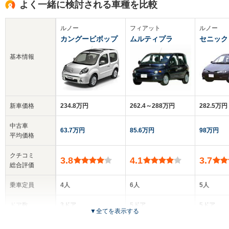
よく一緒に検討される車種を比較
ルノー
フィアット
ルノー
カングービボップ
ムルティプラ
セニック
基本情報
新車価格
234.8万円
262.4～288万円
282.5万円
中古車
63.7万円
85.6万円
98万円
平均価格
クチコミ
3.8
4.1
3.7
総合評価
乗車定員
4人
6人
5人
ドア数
3ドア
5ドア
5ドア
▼
全てを表示する