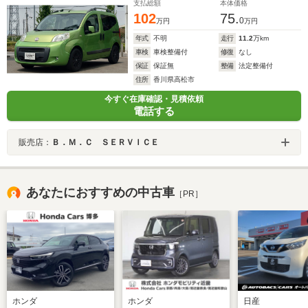
支払総額
本体価格
102
75.
0
万円
万円
年式
不明
走行
11.2
万km
車検
車検整備付
修復
なし
保証
保証無
整備
法定整備付
住所
香川県高松市
今すぐ在庫確認・見積依頼
電話する
販売店：
Ｂ．Ｍ．Ｃ ＳＥＲＶＩＣＥ
あなたにおすすめの中古車
［PR］
ホンダ
ホンダ
日産