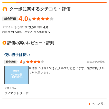
全高
全高
全
1.84m
1.67m～1.68m
1.
クーボに関するクチコミ・評価
4.0
総合評価
点
全幅
全幅
全幅
サイズ
1.83m
1.88m
1.72m
3.5
3.5
4.0
デザイン :
走行性 :
居住性 :
全長
全長
(全長x全幅x全高)
3.5
3.5
-
積載性 :
運転しやすさ :
維持費 :
3.87m
4.01m～4.1m
4.13m
評価の高いレビュー・評判
ホイールベース
ホイールベース
ホイー
使い勝手は良い
-m
-m
4
総合評価
2013/03/29投稿
点
全体的には良くできたクルマだと思います。魅力的なクル
マだと思います。
WLTCモード
-
-
-
燃費
ゲストさん
フィアット クーボ
もっと見る
排気量
1598cc
1596cc
1998cc