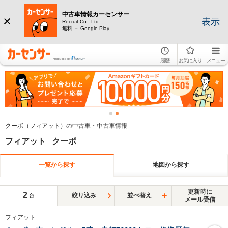
中古車情報カーセンサー
表示
Recruit Co., Ltd.
無料 － Google Play
履歴
お気に入り
メニュー
クーボ（フィアット）の中古車・中古車情報
フィアット クーボ
一覧から探す
地図から探す
更新時に
2
絞り込み
並べ替え
台
メール受信
フィアット