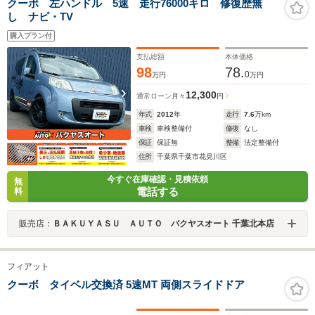
クーボ 左ハンドル 5速 走行76000キロ 修復歴無
し ナビ・TV
購入プラン付
支払総額
本体価格
98
78.
0
万円
万円
12,300
通常ローン
月々
円
年式
2012
年
走行
7.6
万km
車検
車検整備付
修復
なし
保証
保証無
整備
法定整備付
住所
千葉県千葉市花見川区
今すぐ在庫確認・見積依頼
無
電話する
料
販売店：
ＢＡＫＵＹＡＳＵ ＡＵＴＯ バクヤスオート 千葉北本店
フィアット
クーボ タイベル交換済 5速MT 両側スライドドア