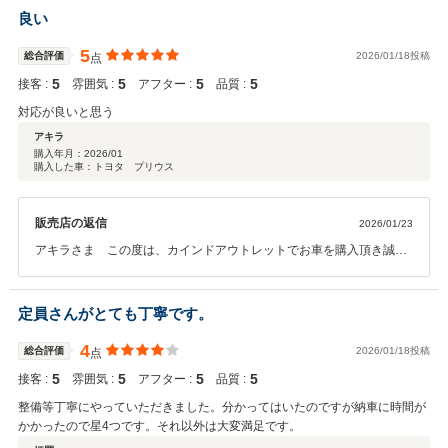
か御座いましたらお気軽にご連絡下さい。今後とも末永いお付き合い
良い
の程宜しくお願い致します。
5
総合評価
2026/01/18投稿
点
5
5
5
5
接客 :
雰囲気 :
アフター :
品質 :
対応が良いと思う
アキラ
購入年月：
2026/01
購入した車：トヨタ プリウス
販売店の返信
2026/01/23
アキラさま この度は、カインドアウトレットでお車を購入頂き誠に
有難うございます。そしてこのようなお言葉を頂きスタッフ一同大変
嬉しく思います。オイル交換やメンテナンスなどのお車のことで何か
御座いましたらお気軽にご連絡下さい。今後とも末永いお付き合いの
定員さんがとても丁寧です。
程宜しくお願い致します。
4
総合評価
2026/01/18投稿
点
5
5
5
5
接客 :
雰囲気 :
アフター :
品質 :
整備等丁寧にやっていただきました。分かってはいたのですが納車に時間が
かかったので星4つです。それ以外は大変満足です。