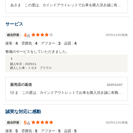
あさま この度は、カインドアウトレットでお車を購入頂き誠に有難
うございます。そしてこのようなお言葉を頂きスタッフ一同大変嬉し
く思います。オイル交換やメンテナンスなどのお車のことで何か御座
いましたらお気軽にご連絡下さい。今後とも末永いお付き合いの程宜
サービス
しくお願い致します。
4
総合評価
2025/11/02投稿
点
4
4
3
4
接客 :
雰囲気 :
アフター :
品質 :
整備のサービスをしていただきました。
ｆ
購入年月：
2025/11
購入した車：トヨタ プリウス
販売店の返信
2025/11/07
fさま この度は、カインドアウトレットでお車を購入頂き誠に有難う
ございます。そしてこのようなお言葉を頂きスタッフ一同大変嬉しく
思います。オイル交換やメンテナンスなどのお車のことで何か御座い
ましたらお気軽にご連絡下さい。今後とも末永いお付き合いの程宜し
誠実な対応に感動
くお願い致します。
5
総合評価
2025/11/01投稿
点
5
5
5
5
接客 :
雰囲気 :
アフター :
品質 :