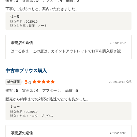
5
5
4
5
接客 :
雰囲気 :
アフター :
品質 :
丁寧なご説明のもと、案内いただきました。
はーる
購入年月：
2025/10
購入した車：日産 ノート
販売店の返信
2025/10/26
はーるさま この度は、カインドアウトレットでお車を購入頂き誠に
有難うございます。そしてこのようなお言葉を頂きスタッフ一同大変
嬉しく思います。オイル交換やメンテナンスなどのお車のことで何か
御座いましたらお気軽にご連絡下さい。今後とも末永いお付き合いの
中古車プリウス購入
程宜しくお願い致します。
5
総合評価
2025/10/18投稿
点
5
4
‐
5
接客 :
雰囲気 :
アフター :
品質 :
販売から納車までの対応が迅速でとても良かった。
ショー
購入年月：
2025/10
購入した車：トヨタ プリウス
販売店の返信
2025/10/18