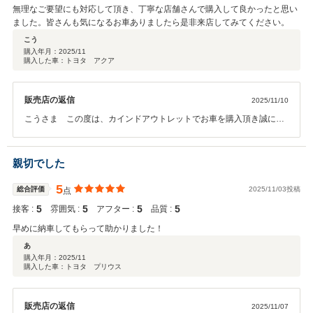
無理なご要望にも対応して頂き、丁寧な店舗さんで購入して良かったと思い
ました。皆さんも気になるお車ありましたら是非来店してみてください。
こう
購入年月：
2025/11
購入した車：トヨタ アクア
販売店の返信
2025/11/10
こうさま この度は、カインドアウトレットでお車を購入頂き誠に有
難うございます。そしてこのようなお言葉を頂きスタッフ一同大変嬉
しく思います。オイル交換やメンテナンスなどのお車のことで何か御
座いましたらお気軽にご連絡下さい。今後とも末永いお付き合いの程
親切でした
宜しくお願い致します。
5
総合評価
2025/11/03投稿
点
5
5
5
5
接客 :
雰囲気 :
アフター :
品質 :
早めに納車してもらって助かりました！
あ
購入年月：
2025/11
購入した車：トヨタ プリウス
販売店の返信
2025/11/07