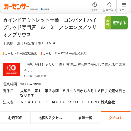
履歴
お気に入り
メニュー
カインドアウトレット千葉 コンパクトハイ
無
電話する
料
ブリッド専門店 ルーミー／シエンタ／ソリ
オ／プリウス
千葉県千葉市緑区古市場町３９９
カーセンサー認定取扱店
カーセンサーアフター保証取扱店
「安いだけじゃない、自社整備工場完備で安心して乗れる中古車
を。」
(2026/08/01更新)
営業時間
10:00～19:00
定休日
火曜日、第１、第３水曜 ８月１３日から８月１８日まで定休日と
なります
法人名
ＮＥＸＴＧＡＴＥ ＭＯＴＯＲＳＯＬＵＴＩＯＮＳ株式会社
お店TOP
地図&アクセス
在庫一覧
クチコミ