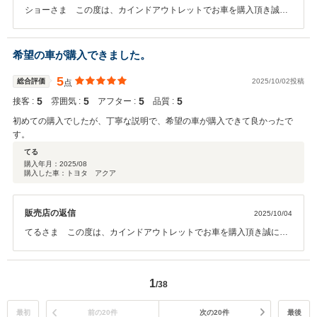
ショーさま この度は、カインドアウトレットでお車を購入頂き誠に
有難うございます。そしてこのようなお言葉を頂きスタッフ一同大変
嬉しく思います。オイル交換やメンテナンスなどのお車のことで何か
御座いましたらお気軽にご連絡下さい。今後とも末永いお付き合いの
希望の車が購入できました。
程宜しくお願い致します。
5
総合評価
2025/10/02投稿
点
5
5
5
5
接客 :
雰囲気 :
アフター :
品質 :
初めての購入でしたが、丁寧な説明で、希望の車が購入できて良かったで
す。
てる
購入年月：
2025/08
購入した車：トヨタ アクア
販売店の返信
2025/10/04
てるさま この度は、カインドアウトレットでお車を購入頂き誠に有
難うございます。 そしてこのようなお言葉を頂きスタッフ一同大変嬉
しく思います。オイル交換やメンテナンスなどのお車のことで何か御
座いましたらお気軽にご連絡下さい。今後とも末永いお付き合いの程
1
/38
宜しくお願い致します。
最初
前の20件
次の20件
最後