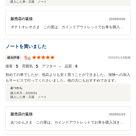
購入した車：日産 ノート
販売店の返信
2026/03/30
ポテトオレオさま この度は、カインドアウトレットでお車を購入頂
き誠に有難うございます。そしてこのようなお言葉を頂きスタッフ一
同大変嬉しく思います。オイル交換やメンテナンスなどのお車のこと
で何か御座いましたらお気軽にご連絡下さい。今後とも末永いお付き
ノートを買いました
合いの程宜しくお願い致します。
5
総合評価
2026/01/18投稿
点
5
5
‐
4
接客 :
雰囲気 :
アフター :
品質 :
初めての車でしたが、他店よりも安く買うことができました。 保険への加入
もサービスで行ってくださいました。他の方にもおすすめできます。
あつかん
購入年月：
2026/01
購入した車：日産 ノート
販売店の返信
2026/01/23
あつかんさま この度は、カインドアウトレットでお車を購入頂き誠
に有難うございます。そしてこのようなお言葉を頂きスタッフ一同大
変嬉しく思います。オイル交換やメンテナンスなどのお車のことで何