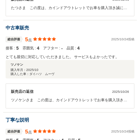
たつさま この度は、カインドアウトレットでお車を購入頂き誠に有
難うございます。そしてこのようなお言葉を頂きスタッフ一同大変嬉
しく思います。オイル交換やメンテナンスなどのお車のことで何か御
座いましたらお気軽にご連絡下さい。今後とも末永いお付き合いの程
中古車販売
宜しくお願い致します。
5
総合評価
2025/10/24投稿
点
5
4
‐
4
接客 :
雰囲気 :
アフター :
品質 :
とても親切に対応していただきました。 サービスもよかったです。
ツノケン
購入年月：
2025/10
購入した車：ダイハツ ムーヴ
販売店の返信
2025/10/26
ツノケンさま この度は、カインドアウトレットでお車を購入頂き誠
に有難うございます。そしてこのようなお言葉を頂きスタッフ一同大
変嬉しく思います。オイル交換やメンテナンスなどのお車のことで何
か御座いましたらお気軽にご連絡下さい。今後とも末永いお付き合い
丁寧な説明
の程宜しくお願い致します。
5
総合評価
2025/10/24投稿
点