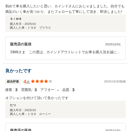
初めて車を購入したいと思い、カインドさんにおじゃましました。自分でも
満足のいく車が見つかり、またフォローも丁寧にして頂き、即決しました!
ＳＩＭ８
購入年月：
2025/10
購入した車：トヨタ プリウス
販売店の返信
2025/11/01
SIM8さま この度は、カインドアウトレットでお車を購入頂き誠に有
難うございます。そしてこのようなお言葉を頂きスタッフ一同大変嬉
しく思います。オイル交換やメンテナンスなどのお車のことで何か御
座いましたらお気軽にご連絡下さい。今後とも末永いお付き合いの程
良かったです
宜しくお願い致します。
4
総合評価
2025/10/30投稿
点
3
3
‐
3
接客 :
雰囲気 :
アフター :
品質 :
オプションを付けて頂いて良かったです
たつ
購入年月：
2025/10
購入した車：トヨタ ルーミー
販売店の返信
2025/11/01