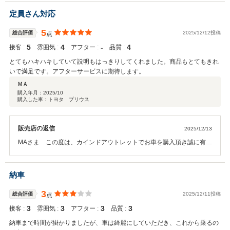
しく思います。オイル交換やメンテナンスなどのお車のことで何か御
座いましたらお気軽にご連絡下さい。今後とも末永いお付き合いの程
定員さん対応
宜しくお願い致します。
5
総合評価
2025/12/12投稿
点
5
4
‐
4
接客 :
雰囲気 :
アフター :
品質 :
とてもハキハキしていて説明もはっきりしてくれました。商品もとてもきれ
いで満足です。アフターサービスに期待します。
ＭＡ
購入年月：
2025/10
購入した車：トヨタ プリウス
販売店の返信
2025/12/13
MAさま この度は、カインドアウトレットでお車を購入頂き誠に有難
うございます。そしてこのようなお言葉を頂きスタッフ一同大変嬉し
く思います。オイル交換やメンテナンスなどのお車のことで何か御座
いましたらお気軽にご連絡下さい。今後とも末永いお付き合いの程宜
納車
しくお願い致します。
3
総合評価
2025/12/11投稿
点
3
3
3
3
接客 :
雰囲気 :
アフター :
品質 :
納車まで時間が掛かりましたが、車は綺麗にしていただき、これから乗るの