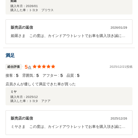
姫羅
購入年月：
2026/01
購入した車：トヨタ プリウス
販売店の返信
2026/01/29
姫羅さま この度は、カインドアウトレットでお車を購入頂き誠に有
難うございます。そしてこのようなお言葉を頂きスタッフ一同大変嬉
しく思います。オイル交換やメンテナンスなどのお車のことで何か御
座いましたらお気軽にご連絡下さい。今後とも末永いお付き合いの程
満足
宜しくお願い致します。
5
総合評価
2025/12/21投稿
点
5
5
5
5
接客 :
雰囲気 :
アフター :
品質 :
店員さんが優しくて満足できた車が買った
ミヤ
購入年月：
2025/12
購入した車：トヨタ アクア
販売店の返信
2025/12/26
ミヤさま この度は、カインドアウトレットでお車を購入頂き誠に有
難うございます。そしてこのようなお言葉を頂きスタッフ一同大変嬉