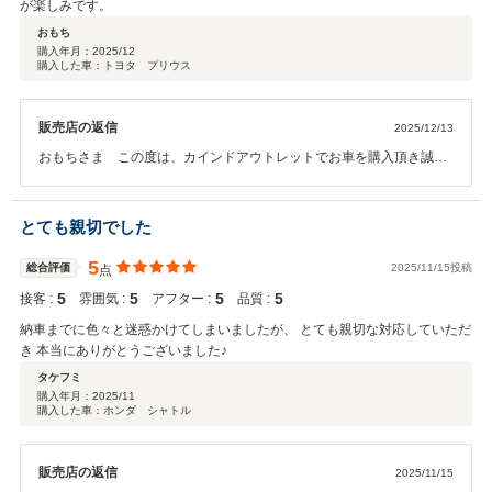
が楽しみです。
おもち
購入年月：
2025/12
購入した車：トヨタ プリウス
販売店の返信
2025/12/13
おもちさま この度は、カインドアウトレットでお車を購入頂き誠に
有難うございます。オイル交換やメンテナンスなどのお車のことで何
か御座いましたらお気軽にご連絡下さい。今後とも末永いお付き合い
の程宜しくお願い致します。
とても親切でした
5
総合評価
2025/11/15投稿
点
5
5
5
5
接客 :
雰囲気 :
アフター :
品質 :
納車までに色々と迷惑かけてしまいましたが、 とても親切な対応していただ
き 本当にありがとうございました♪
タケフミ
購入年月：
2025/11
購入した車：ホンダ シャトル
販売店の返信
2025/11/15