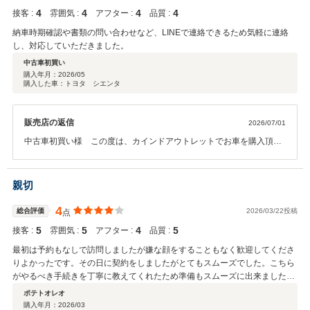
4
4
4
4
接客 :
雰囲気 :
アフター :
品質 :
納車時期確認や書類の問い合わせなど、LINEで連絡できるため気軽に連絡
し、対応していただきました。
中古車初買い
購入年月：
2026/05
購入した車：トヨタ シエンタ
販売店の返信
2026/07/01
中古車初買い様 この度は、カインドアウトレットでお車を購入頂き
誠に有難うございます。そしてこのようなお言葉を頂きスタッフ一同
大変嬉しく思います。オイル交換やメンテナンスなどのお車のことで
何か御座いましたらお気軽にご連絡下さい。今後とも末永いお付き合
親切
いの程宜しくお願い致します。
4
総合評価
2026/03/22投稿
点
5
5
4
5
接客 :
雰囲気 :
アフター :
品質 :
最初は予約もなしで訪問しましたが嫌な顔をすることもなく歓迎してくださ
りよかったです。その日に契約をしましたがとてもスムーズでした。こちら
がやるべき手続きを丁寧に教えてくれたため準備もスムーズに出来ました。
一カ月で納車もしていただけてよかったです。
ポテトオレオ
購入年月：
2026/03