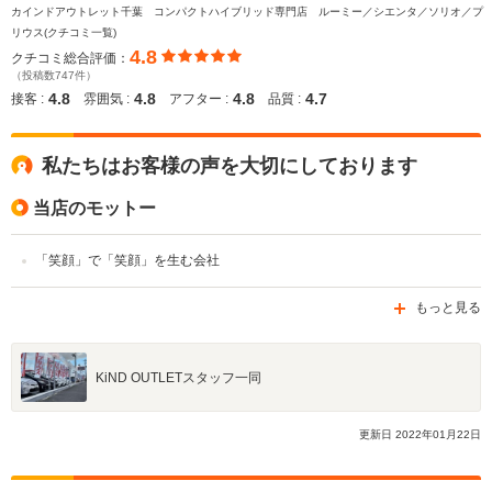
カインドアウトレット千葉 コンパクトハイブリッド専門店 ルーミー／シエンタ／ソリオ／プ
リウス(クチコミ一覧)
4.8
クチコミ総合評価：
（投稿数747件）
4.8
4.8
4.8
4.7
接客 :
雰囲気 :
アフター :
品質 :
私たちはお客様の声を大切にしております
当店のモットー
「笑顔」で「笑顔」を生む会社
もっと見る
KiND OUTLETスタッフ一同
更新日
2022
年
01
月
22
日