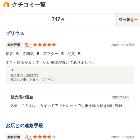
クチコミ一覧
747
並べ替え
件
プリウス
5
総合評価
2026/06/28投稿
点
5
5
5
5
接客 :
雰囲気 :
アフター :
品質 :
すごく対応が良くて、いい車体が置いてありました。
Ｘ
購入年月：
2026/05
購入した車：トヨタ プリウス
販売店の返信
2026/07/01
X様 この度は、カインドアウトレットでお車を購入頂き誠に有難う
ございます。そしてこのようなお言葉を頂きスタッフ一同大変嬉しく
思います。オイル交換やメンテナンスなどのお車のことで何か御座い
ましたらお気軽にご連絡下さい。今後とも末永いお付き合いの程宜し
お店との連絡手段
くお願い致します。
4
総合評価
2026/06/26投稿
点