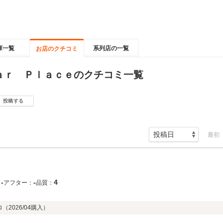
庫一覧
系列店の一覧
お店のクチコミ
ａｒ Ｐｌａｃｅのクチコミ一覧
投稿する
最初
‐
‐
4
：
アフター：
品質：
ロ（
2026/04
購入）