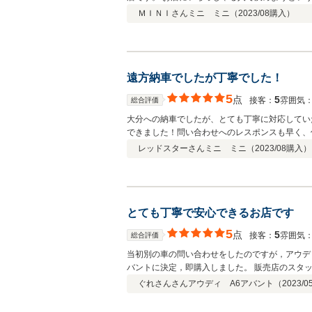
らっしゃった社長さんが対応してくださいました
ＭＩＮＩさん
ミニ ミニ（
2023/08
購入）
てしまったのもあり、その日に契約を交わしまし
インで質問に答えてくださったので安心できまし
いた
遠方納車でしたが丁寧でした！
5
点
5
接客：
雰囲気
総合評価
大分への納車でしたが、とても丁寧に対応してい
できました！問い合わせへのレスポンスも早く、
レッドスターさん
ミニ ミニ（
2023/08
購入）
とても丁寧で安心できるお店です
5
点
5
接客：
雰囲気
総合評価
当初別の車の問い合わせをしたのですが，アウディ
バントに決定，即購入しました。 販売店のスタ
ったので，いずれ修理をするときの予算繰りもた
ぐれさんさん
アウディ A6アバント（
2023/0
ていただいたことに改めて感謝します。 外車購
んにお願いしようと思っています。 よろしくお