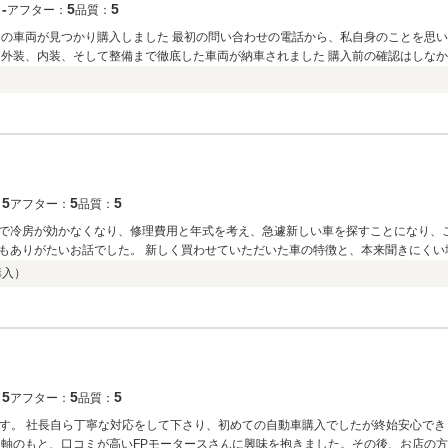
‐
5
5
：
アフター：
品質：
りの車両が見つかり購入しました 最初の問い合わせの電話から、私自身のことを思い
 外装、内装、そして整備まで徹底した車両が納車されました 購入前の確認はしなか
購入出来る信頼のおけるお店です ありがとうございました 今後とも末永いお付き合
5
5
5
：
アフター：
品質：
で冷房が効かなくなり、修理費用と年式を考え、急遽新しい車を探すことになり、こ
もありがたいお話でした。 新しく買わせていただいた車の特徴と、本来聞きにくい
！あとはトラブルなくこの車と末永くお付き合いできればと思います笑 お忙しい中
購入）
5
5
5
：
アフター：
品質：
です。 社長自ら丁寧な対応をして下さり、初めての自動車購入でしたが終始安心で