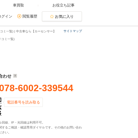
車買取
お役立ち記事
ログイン
閲覧履歴
お気に入り
サイトマップ
ミ一覧) | 中古車なら【カーセンサー】
チコミ一覧)
合わせ
078-6002-339544
電話番号を読み取る
ル回線、IP・光回線は利用不可。
関するご相談・確認専用ダイヤルです。その他のお問い合わ
ださい。