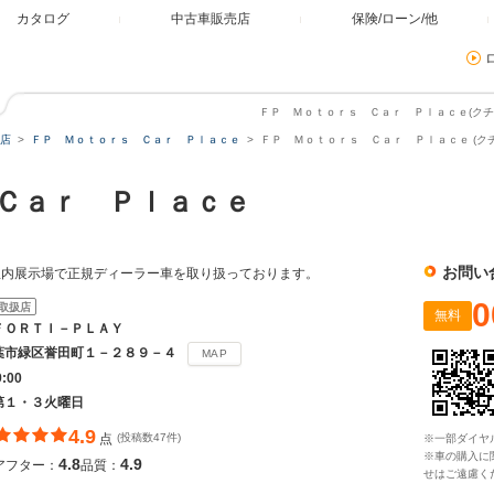
カタログ
中古車販売店
保険/ローン/他
ＦＰ Ｍｏｔｏｒｓ Ｃａｒ Ｐｌａｃｅ(クチコ
店
ＦＰ Ｍｏｔｏｒｓ Ｃａｒ Ｐｌａｃｅ
ＦＰ Ｍｏｔｏｒｓ Ｃａｒ Ｐｌａｃｅ (ク
 Ｃａｒ Ｐｌａｃｅ
お問い
屋内展示場で正規ディーラー車を取り扱っております。
0
取扱店
無料
ＦＯＲＴＩ－ＰＬＡＹ
葉市緑区誉田町１－２８９－４
MAP
9:00
第１・３火曜日
4.9
点
(投稿数47件)
※一部ダイヤ
※車の購入に
4.8
4.9
アフター：
品質：
せはご遠慮く