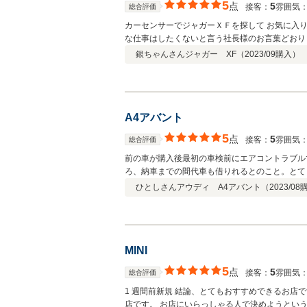
5
点
5
接客：
雰囲気
総合評価
カーセンサーでジャガーＸＦを探して お気に入
な仕事はしたくないと言う社長様のお言葉どおり
満足しています 初めてのお客様でも、安心して
銀ちゃんさん
ジャガー XF（
2023/09
購入）
A4アバント
5
点
5
接客：
雰囲気
総合評価
前の車が購入後最初の車検前にエアコントラブル
ろ、納車までの間代車も借りれるとのこと。とて
頂き非常にいい買い物ができたと思っております
ひとしさん
アウディ A4アバント（
2023/08
た。今後ともよろしくお願いします。
MINI
5
点
5
接客：
雰囲気
総合評価
1 週間前新規 結論、とてもおすすめできるお店
店です。 お店にいらっしゃる人で決めようという軸のもと、口コミが高いFPモータースさんに興味を抱きました。その後、お店の方の人柄を見るべくお店に伺った際に、たまたまい