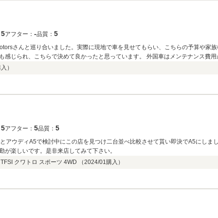
5
‐
5
：
アフター：
品質：
otorsさんと巡り合いました。実際に現地で車を見せてもらい、こちらの予算や家
たと思っています。 外国車はメンテナンス費用が掛かり、前車のように突然壊れることも多いと
分のメンテナンスをどのくらいの期間で行うとよいか、またそれにかかる費用など
購入）
車のようにきれい
イブを楽しんでいます。
5
5
5
：
アフター：
品質：
0とアウディA5で検討中にこの店を見つけ二台並べ比較させて貰い即決でA5にし
勤が楽しいです。是非来店してみて下さい。
FSI クワトロ スポーツ 4WD （
2024/01
購入）