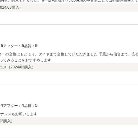
納車、購入できました。 8年落ちの走行75,000kmの中古車にしては外装内装共
きの純正アルミホイール4本をサプライズ的に乗せて納車していただきありがたいで
024/03
購入）
5
5
5
：
アフター：
品質：
で交換していただきました 千葉から仙台まで、安心して、運転して帰ることができました ほしい車
ってみることをおすすめします
ラス（
2024/03
購入）
4
4
5
：
アフター：
品質：
テナンスもお願いします
03
購入）