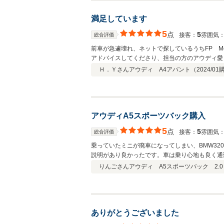
満足しています
5
点
5
接客：
雰囲気
総合評価
前車が急遽壊れ、ネットで探しているうちFP M
アドバイスしてくださり、担当の方のアウディ愛も感じられ、こちらで決めて良かっ
聞くので正直迷うところもありましたが、どの部
Ｈ．Ｙさん
アウディ A4アバント（
2024/01
自社でできるというのも決めての一つとなりました。 予算の都合上、年式はそれほど新しいものではなかったのですが、納車時はしっかり整備をしたピカピカの新
な車を引き渡してくれ、週末は夫婦で快適なドラ
アウディA5スポーツバック購入
5
点
5
接客：
雰囲気
総合評価
乗っていたミニが廃車になってしまい、BMW32
説明があり良かったです。車は乗り心地も良く通
りんごさん
アウディ A5スポーツバック 2.0 T
ありがとうございました