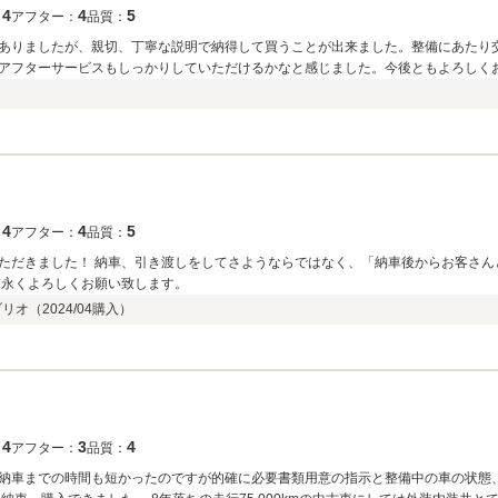
4
4
5
：
アフター：
品質：
ありましたが、親切、丁寧な説明で納得して買うことが出来ました。整備にあたり
アフターサービスもしっかりしていただけるかなと感じました。今後ともよろしく
4
4
5
：
アフター：
品質：
ただきました！ 納車、引き渡しをしてさようならではなく、「納車後からお客さん
末永くよろしくお願い致します。
ブリオ（
2024/04
購入）
4
3
4
：
アフター：
品質：
納車までの時間も短かったのですが的確に必要書類用意の指示と整備中の車の状態