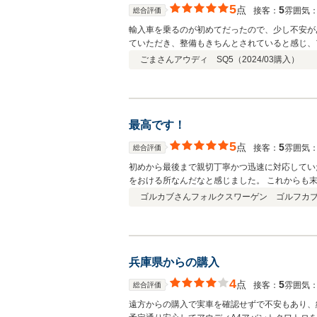
5
点
5
接客：
雰囲気
総合評価
輸入車を乗るのが初めてだったので、少し不安が
ていただき、整備もきちんとされていると感じ、
ごまさん
アウディ SQ5（
2024/03
購入）
最高です！
5
点
5
接客：
雰囲気
総合評価
初めから最後まで親切丁寧かつ迅速に対応してい
をおける所なんだなと感じました。 これからも
ゴルカブさん
フォルクスワーゲン ゴルフカ
兵庫県からの購入
4
点
5
接客：
雰囲気
総合評価
遠方からの購入で実車を確認せずで不安もあり、