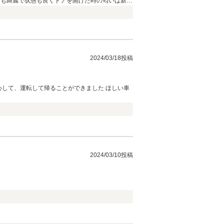
とても綺麗で状態も良くドアを開けた時の匂いは新車
す。 お店の電話対応も良く気持ち良くお取引き
2024/03/18投稿
2024/03/10投稿