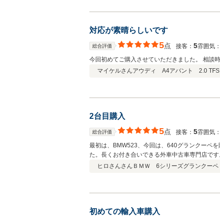
対応が素晴らしいです
5
点
5
接客：
雰囲気
総合評価
今回初めてご購入させていただきました。 相談
マイケルさん
アウディ A4アバント 2.0 TFS
2台目購入
5
点
5
接客：
雰囲気
総合評価
最初は、BMW523、今回は、640グランクー
た。長くお付き合いできる外車中古車専門店です
ヒロさんさん
ＢＭＷ 6シリーズグランクーペ
初めての輸入車購入