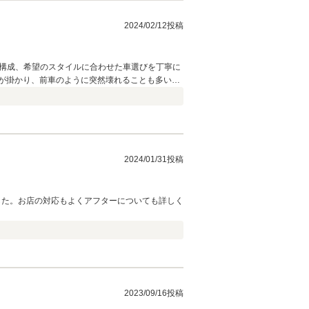
2024/02/12投稿
族構成、希望のスタイルに合わせた車選びを丁寧に
も具体的に教えてくださり、メンテナンス作業も
2024/01/31投稿
ました。お店の対応もよくアフターについても詳しく
2023/09/16投稿