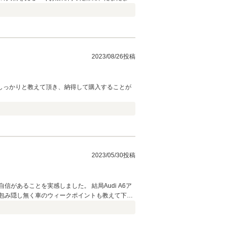
でとても好印象で、また、今のマイカーに出会っ
寧に教えてくだるとともに、納車までの期間もラ
ただき、サービスで幾つかの部品を交換までして
りました！
2023/08/26投稿
しっかりと教えて頂き、納得して購入することが
2023/05/30投稿
あることを実感しました。 結局Audi A6ア
包み隠し無く車のウィークポイントも教えて下さ
した走りでした。 状態がとてもよいものを提供し
と今後のメンテナンス，また次の乗り換えもFPさ