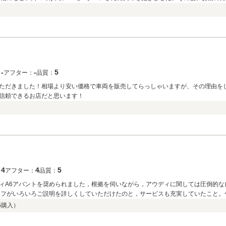
。 外車に特有な弱点や費用面など、デメリットに関しても率直に仰ってくださる点
た！ 少々勢いでいってしまったかと不安にもなりましたが、納車までの段取りも丁
た。 また、納車前点検では、素人目でもわかる丁寧かつ念入りな点検整備をしてい
だき、完璧な状態の車に乗れています。 これからのマイカー人生を楽しんでいきたいと思います！ この度は大変お世話にな
‐
‐
5
：
アフター：
品質：
ただきました！相場より安い価格で車両を販売してらっしゃいますが、その理由を
信頼できるお店だと思います！
4
4
5
：
アフター：
品質：
A6アバントを奨められました，根拠を伺いながら，アウディに関しては圧倒的な自信が
ッフがいろいろご説明を詳しくしていただけたのと，サービスも充実していたこと。
てられます。安心できました。 納車後100㎞ほど走りましたが，とても静かで安定
5
購入）
入は2回目でしたが，このように親切で頼れるお店もあるのだと驚いています。 何か
願いします。