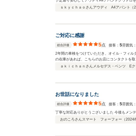
予定通り安心してアウディA4アバントクワトロを
そのものの感覚です。納車時におまけにタイヤ付
ｓｋｙｃｈａｏさん
アウディ A4アバント（
2
出来ました。ありがとうございました。
ご対応に感謝
5
点
5
接客：
雰囲気
総合評価
2年間の車検をつけていただき、オイル・フィルターの交換はもとより、タイヤま
の在庫があれば、こちらのお店にコンタクトを取
ａｋｉｃｈａｎさん
メルセデス・ベンツ Eク
お世話になりました
5
点
5
接客：
雰囲気
総合評価
丁寧な対応ありがとうございました 今後もメン
おのころさん
スマート フォーフォー（
2024/