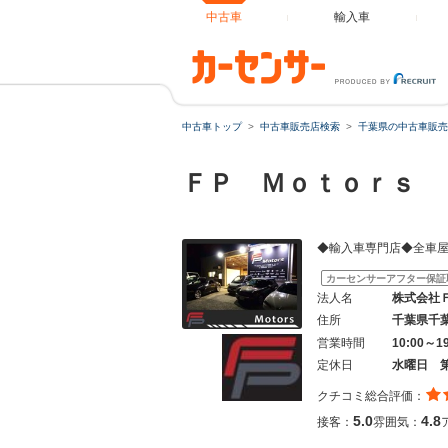
中古車
輸入車
中古車トップ
中古車販売店検索
千葉県の中古車販売
ＦＰ Ｍｏｔｏｒｓ
◆輸入車専門店◆全車
カーセンサーアフター保証
法人名
株式会社
住所
千葉県千
営業時間
10:00～1
定休日
水曜日 
クチコミ総合評価：
5.0
4.8
接客：
雰囲気：