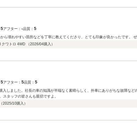
5
‐
5
：
アフター：
品質：
時から壊れやすい箇所などを丁寧に教えてくださり、とても印象が良かったです。 
I クワトロ 4WD （
2026/04
購入）
5
5
5
：
アフター：
品質：
ペを購入しました。社長の車の知識が半端なく素晴らしく、外車にありがちな故障など
。スタッフの皆さんも親切ですよ。
（
2025/10
購入）