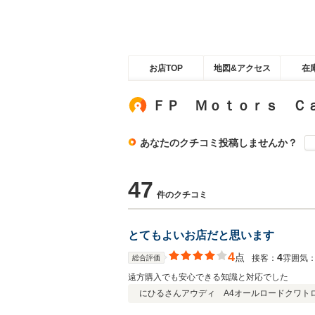
お店TOP
地図&アクセス
在
ＦＰ Ｍｏｔｏｒｓ Ｃ
あなたのクチコミ投稿しませんか？
47
件のクチコミ
とてもよいお店だと思います
4
点
4
接客：
雰囲気
総合評価
遠方購入でも安心できる知識と対応でした
にひるさん
アウディ A4オールロードクワト