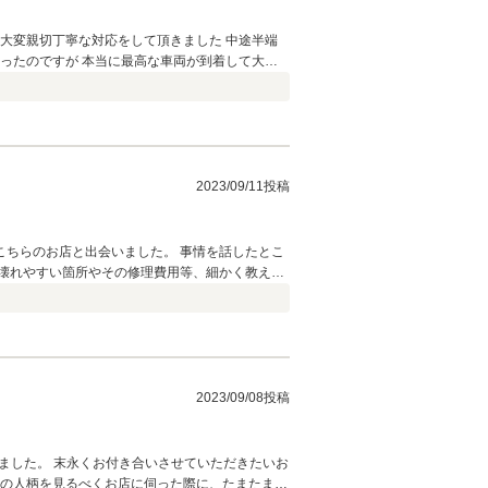
大変親切丁寧な対応をして頂きました 中途半端
ったのですが 本当に最高な車両が到着して大変
いを宜しくお願いします
2023/09/11投稿
ちらのお店と出会いました。 事情を話したとこ
壊れやすい箇所やその修理費用等、細かく教えて
社長さん自ら対応して頂きありがとうございまし
2023/09/08投稿
きました。 末永くお付き合いさせていただきたいお