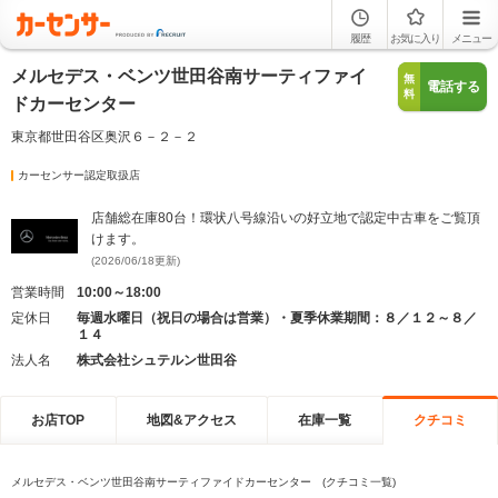
履歴
お気に入り
メニュー
メルセデス・ベンツ世田谷南サーティファイ
無
電話する
料
ドカーセンター
東京都世田谷区奥沢６－２－２
カーセンサー認定取扱店
店舗総在庫80台！環状八号線沿いの好立地で認定中古車をご覧頂
けます。
(2026/06/18更新)
営業時間
10:00～18:00
定休日
毎週水曜日（祝日の場合は営業）・夏季休業期間：８／１２～８／
１４
法人名
株式会社シュテルン世田谷
お店TOP
地図&アクセス
在庫一覧
クチコミ
メルセデス・ベンツ世田谷南サーティファイドカーセンター (クチコミ一覧)