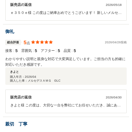
販売店の返信
2026/05/18
ｅ３５０ｅ様 この度はご納車おめでとうございます！ 新しいメルセデ
スでのカーライフを、ぜひ存分にお楽しみください。 また、温かい口
コミをいただき誠にありがとうございます。 お客様のお言葉は私ども
にとって大きな励みとなります。 今後とも何かございましたら、いつ
御礼
でも遠慮なくご連絡ください。 ｅ３５０ｅ様のご満足のために全力で
サポートさせていただきます。 担当者 内田
5
総合評価
2026/04/26投稿
点
5
5
5
5
接客 :
雰囲気 :
アフター :
品質 :
わかりやすい説明と親身な対応で大変満足しています。ご担当の方も的確に
対応いただき感謝です。
きよと
購入年月：
2026/04
購入した車：メルセデスＡＭＧ GLC
販売店の返信
2026/04/30
きよと様 この度は、大切な一台を弊社にてお任せいただき、誠にあり
がとうございます。 今後もきよと様とご家族のカーライフが素敵なも
のになる様、 世田谷南スタッフ一同、しっかりとサポートさせていた
だきますので、末永いお付き合いを宜しくお願い致します！ メルセ
親切 丁寧
デス・ベンツ世田谷南 青木悠真