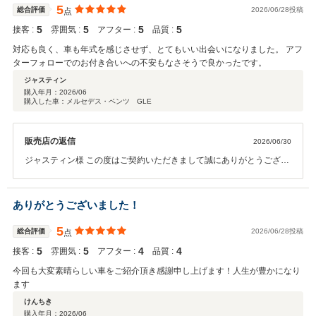
5
総合評価
2026/06/28投稿
点
5
5
5
5
接客 :
雰囲気 :
アフター :
品質 :
対応も良く、車も年式を感じさせず、とてもいい出会いになりました。 アフ
ターフォローでのお付き合いへの不安もなさそうで良かったです。
ジャスティン
購入年月：
2026/06
購入した車：メルセデス・ベンツ GLE
販売店の返信
2026/06/30
ジャスティン様 この度はご契約いただきまして誠にありがとうござい
ました。 今回はこのような高い評価をいただきまして、心から感謝し
ております。 何かお困りの際はぜひお気軽に申し付けくださいませ。
これからも、ご満足いただけるよう精一杯努めて参ります。 今後と
ありがとうございました！
も、どうぞ宜しくお願い致します。 担当 内田
5
総合評価
2026/06/28投稿
点
5
5
4
4
接客 :
雰囲気 :
アフター :
品質 :
今回も大変素晴らしい車をご紹介頂き感謝申し上げます！人生が豊かになり
ます
けんちき
購入年月：
2026/06