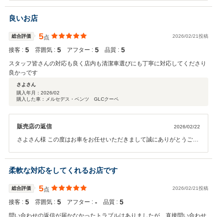
しく存じます。 何かご不明点等ございましたらお気兼ねなく申し付け
下さいませ。 素敵なメルセデスライフを御楽しみくださいませ
良いお店
5
総合評価
2026/02/21投稿
点
5
5
5
5
接客 :
雰囲気 :
アフター :
品質 :
スタッフ皆さんの対応も良く店内も清潔車選びにも丁寧に対応してくださり
良かっです
さよさん
購入年月：
2026/02
購入した車：メルセデス・ベンツ GLCクーペ
販売店の返信
2026/02/22
さよさん様 この度はお車をお任せいただきまして誠にありがとうござ
います。 大切なお車選びに携われました事大変嬉しく存じます。 何か
ご不明点等ございましたらお気兼ねなく申し付け下さいませ。 素敵な
メルセデスライフを御楽しみくださいませ
柔軟な対応をしてくれるお店です
5
総合評価
2026/02/21投稿
点
5
5
‐
5
接客 :
雰囲気 :
アフター :
品質 :
問い合わせの返信が届かなかったトラブルはありましたが、直接問い合わせ