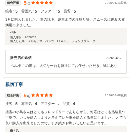
5
総合評価
2026/04/14投稿
点
5
5
5
5
接客 :
雰囲気 :
アフター :
品質 :
3月に購入しました。 車の説明、納車までの段取り等、スムーズに進み大変
満足出来ました。
ベル
購入年月：
2026/03
購入した車：メルセデス・ベンツ CLAシューティングブレーク
販売店の返信
2026/04/17
ベル様 この度は、大切な一台を弊社にてお任せいただき、誠にありが
とうございます。 今後もベル様とご家族のカーライフが素敵なものに
なる様、 世田谷南スタッフ一同、しっかりとサポートさせていただき
ますので、末永いお付き合いを宜しくお願い致します！ メルセデ
親切丁寧
ス・ベンツ世田谷南 青木悠真
5
総合評価
2026/03/08投稿
点
5
4
‐
4
接客 :
雰囲気 :
アフター :
品質 :
担当の小島さんはとてもフレンドリーでありながら、対応はとても迅速且つ
丁寧で、いつか購入しようと考えていた車を購入する事にしました。 とても
良い購入が出来ましたので、引き続きお願いしたいと思います。
茶々丸