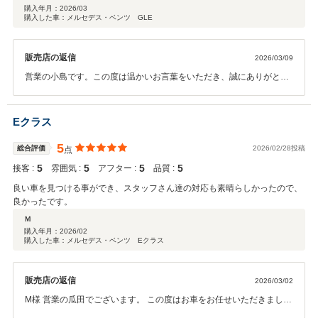
購入年月：
2026/03
購入した車：メルセデス・ベンツ GLE
販売店の返信
2026/03/09
営業の小島です。この度は温かいお言葉をいただき、誠にありがとう
ございます。フレンドリーで迅速丁寧な対応とお褒めいただき、担当
させていただいた私としても大変嬉しく思っております。長らくご検
討いただいていたお車をご購入いただけましたこと、私も心から嬉し
Eクラス
く思います。今後もご満足いただけるよう、より一層努めてまいりま
す。末永いお付き合いをどうぞよろしくお願いいたします。 営業担
5
総合評価
2026/02/28投稿
点
当：小島
5
5
5
5
接客 :
雰囲気 :
アフター :
品質 :
良い車を見つける事ができ、スタッフさん達の対応も素晴らしかったので、
良かったです。
Ｍ
購入年月：
2026/02
購入した車：メルセデス・ベンツ Eクラス
販売店の返信
2026/03/02
M様 営業の瓜田でございます。 この度はお車をお任せいただきまして
誠にありがとうございます。 大切なお車選びに携われました事大変嬉