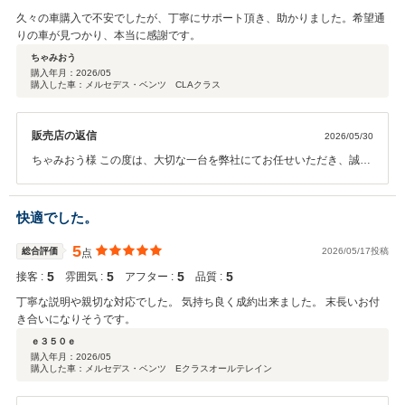
久々の車購入で不安でしたが、丁寧にサポート頂き、助かりました。希望通
りの車が見つかり、本当に感謝です。
ちゃみおう
購入年月：
2026/05
購入した車：メルセデス・ベンツ CLAクラス
販売店の返信
2026/05/30
ちゃみおう様 この度は、大切な一台を弊社にてお任せいただき、誠に
ありがとうございます。 今後もちゃみおう様とご家族のカーライフが
素敵なものになる様、 世田谷南スタッフ一同、しっかりとサポートさ
せていただきます。末永いお付き合いを宜しくお願い致します！ メ
快適でした。
ルセデス・ベンツ世田谷南 青木悠真
5
総合評価
2026/05/17投稿
点
5
5
5
5
接客 :
雰囲気 :
アフター :
品質 :
丁寧な説明や親切な対応でした。 気持ち良く成約出来ました。 末長いお付
き合いになりそうです。
ｅ３５０ｅ
購入年月：
2026/05
購入した車：メルセデス・ベンツ Eクラスオールテレイン