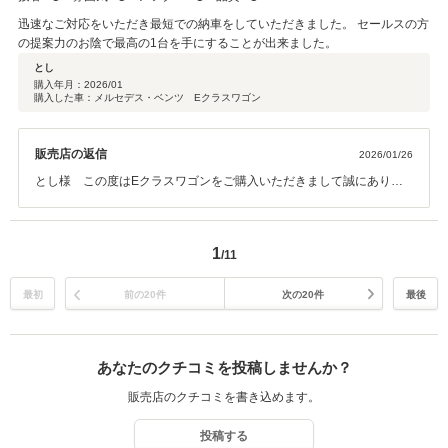
迅速なご対応をいただき最短での納車をしていただきました。 セールスの方
の提案力のお陰で最高の1台を手にすることが出来ました。
とし
購入年月：
2026/01
購入した車：メルセデス・ベンツ Eクラスワゴン
販売店の返信
2026/01/26
とし様 この度はEクラスワゴンをご購入いただきまして誠にありが
とうございました。 無事に最短日程でお届けでき、私共も安堵してお
ります。また、身に余るお言葉をいただき、大変光栄です。 今後とも
末永いお付き合いを、どうぞよろしくお願い申し上げます。 営業担
1
/11
当 内田
最初
前の20件
次の20件
最後
あなたのクチコミを投稿しませんか？
販売店のクチコミを書き込めます。
投稿する