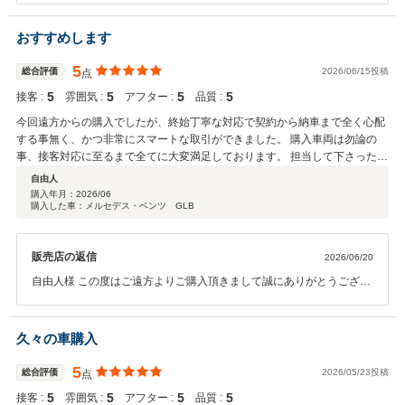
任せいただきましたので、今後もあっきい様のカーライフが素敵なも
のになる様、 世田谷南スタッフ一同、しっかりとサポートさせていた
おすすめします
だきます。末永いお付き合いを宜しくお願い致します！ メルセデ
ス・ベンツ世田谷南 青木悠真
5
総合評価
2026/06/15投稿
点
5
5
5
5
接客 :
雰囲気 :
アフター :
品質 :
今回遠方からの購入でしたが、終始丁寧な対応で契約から納車まで全く心配
する事無く、かつ非常にスマートな取引ができました。 購入車両は勿論の
事、接客対応に至るまで全てに大変満足しております。 担当して下さったス
タッフ様に心より御礼申し上げます。 何卒これからも宜しくお願い致しま
自由人
す。
購入年月：
2026/06
購入した車：メルセデス・ベンツ GLB
販売店の返信
2026/06/20
自由人様 この度はご遠方よりご購入頂きまして誠にありがとうござい
ます。 販売担当させて頂きました営業担当の瓜田でございます。 お褒
めのお言葉を頂き大変恐縮でございます。 素敵なご縁を頂き感謝申し
上げます。 何かございましたらいつでもご連絡下さいませ。 今後とも
久々の車購入
宜しくお願い申し上げます。
5
総合評価
2026/05/23投稿
点
5
5
5
5
接客 :
雰囲気 :
アフター :
品質 :