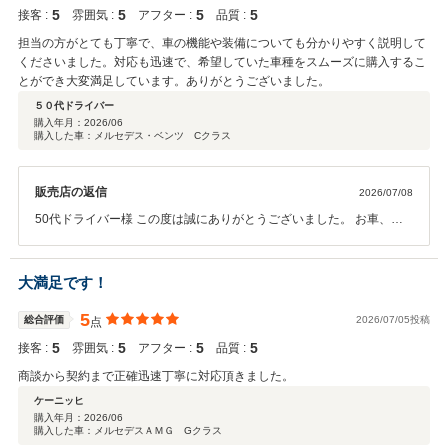
5
5
5
5
接客 :
雰囲気 :
アフター :
品質 :
担当の方がとても丁寧で、車の機能や装備についても分かりやすく説明して
くださいました。対応も迅速で、希望していた車種をスムーズに購入するこ
とができ大変満足しています。ありがとうございました。
５０代ドライバー
購入年月：
2026/06
購入した車：メルセデス・ベンツ Cクラス
販売店の返信
2026/07/08
50代ドライバー様 この度は誠にありがとうございました。 お車、お
気に召していただけたようで、何よりでございます。 50代ドライバー
様のカーライフがより良いものになるよう、引き続きフォローさせて
いただきます。 今後とも末永いお付き合いの程、宜しくお願い申し上
大満足です！
げます。営業担当 内田
5
総合評価
2026/07/05投稿
点
5
5
5
5
接客 :
雰囲気 :
アフター :
品質 :
商談から契約まで正確迅速丁寧に対応頂きました。
ケーニッヒ
購入年月：
2026/06
購入した車：メルセデスＡＭＧ Gクラス