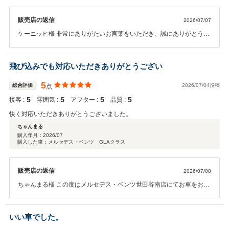
販売店の返信
2026/07/07
ケーニッヒ様 非常にありがたいお言葉をいただき、誠にありがとうご
ざいます！今後より一層の励みとさせていただきます。 大切な一台を
お任せいただきましたので、今後もケーニッヒ様のカーライフが素敵
なものになる様、 世田谷南スタッフ一同、しっかりとサポートさせて
飛び込みでも対応いただきありがとうござい
いただきます。末永いお付き合いを宜しくお願い致します！ メルセ
デス・ベンツ世田谷南 山之内 諒
5
総合評価
2026/07/04投稿
点
5
5
5
5
接客 :
雰囲気 :
アフター :
品質 :
快く対応いただきありがとうございました。
ちゃんまる
購入年月：
2026/07
購入した車：メルセデス・ベンツ GLAクラス
販売店の返信
2026/07/08
ちゃんまる様 この度はメルセデス・ベンツ世田谷南店にてお車をお任
せいただきありがとうございます。 お車お気に召していただけたよう
で私もうれしく思っております。アフターケアも含めて誠心誠意務め
させていただきます。今後とも宜しくお願い致します。営業担当：内
いい車でした。
田