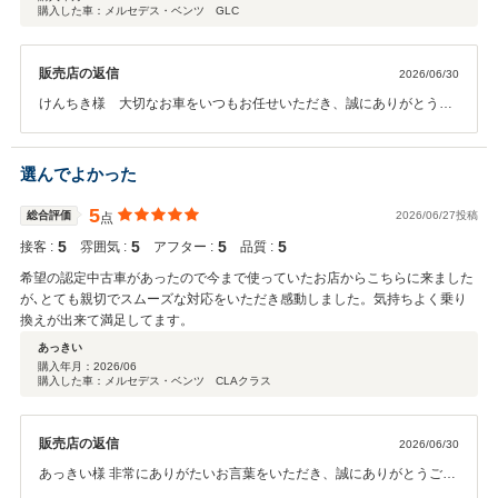
購入した車：メルセデス・ベンツ GLC
販売店の返信
2026/06/30
けんちき様 大切なお車をいつもお任せいただき、誠にありがとうご
ざいます！ 今後もけんちき様とご家族の皆様のカーライフが素敵なも
のになる様、 世田谷南スタッフ一同、しっかりとサポートさせていた
だきます。末永いお付き合いを宜しくお願い致します！ メルセデ
選んでよかった
ス・ベンツ世田谷南 青木悠真
5
総合評価
2026/06/27投稿
点
5
5
5
5
接客 :
雰囲気 :
アフター :
品質 :
希望の認定中古車があったので今まで使っていたお店からこちらに来ました
が､とても親切でスムーズな対応をいただき感動しました。気持ちよく乗り
換えが出来て満足してます。
あっきい
購入年月：
2026/06
購入した車：メルセデス・ベンツ CLAクラス
販売店の返信
2026/06/30
あっきい様 非常にありがたいお言葉をいただき、誠にありがとうござ
います！今後より一層の励みとさせていただきます。 大切な一台をお