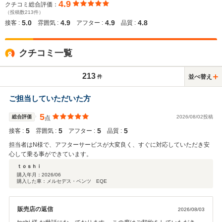
4.9
クチコミ総合評価：
（投稿数213件）
5.0
4.9
4.9
4.8
接客 :
雰囲気 :
アフター :
品質 :
クチコミ一覧
213
並べ替え
件
ご担当していただいた方
5
総合評価
2026/08/02投稿
点
5
5
5
5
接客 :
雰囲気 :
アフター :
品質 :
担当者はN様で、アフターサービスが大変良く、すぐに対応していただき安
心して乗る事ができています。
ｔｏｓｈｉ
購入年月：
2026/06
購入した車：メルセデス・ベンツ EQE
販売店の返信
2026/08/03