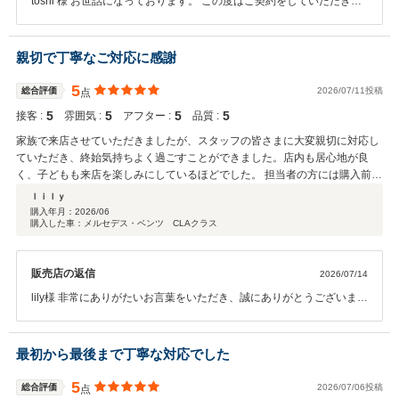
toshi 様 お世話になっております。 この度はご契約をしていただきま
して誠にありがとうございます！ 操作等でご不明点などがございまし
たらいつでもお気軽にご連絡ください。 今後とも素敵なメルセデスラ
イフをお過ごししていただけるよう誠心誠意サポートをさせていただ
親切で丁寧なご対応に感謝
きます。 改めまして、ご納車おめでとうございます！ メルセデス・ベ
ンツ世田谷南サーティファイドカーセンター 野川
5
総合評価
2026/07/11投稿
点
5
5
5
5
接客 :
雰囲気 :
アフター :
品質 :
家族で来店させていただきましたが、スタッフの皆さまに大変親切に対応し
ていただき、終始気持ちよく過ごすことができました。店内も居心地が良
く、子どもも来店を楽しみにしているほどでした。 担当者の方には購入前か
ら納車まで丁寧にサポートしていただき、安心してお任せすることができま
ｌｉｌｙ
した。おかげさまで大変満足のいく車選びができました。 また次回もぜひこ
購入年月：
2026/06
購入した車：メルセデス・ベンツ CLAクラス
ちらでお世話になりたいと思います。ありがとうございました。
販売店の返信
2026/07/14
lily様 非常にありがたいお言葉をいただき、誠にありがとうございま
す！スタッフ一同励みになります。lily様のカーライフがより良いもの
になりますよう、世田谷南スタッフ一同、しっかりとサポートさせて
いただきます。今後ともどうぞよろしくお願いいたします。 メルセ
最初から最後まで丁寧な対応でした
デス・ベンツ世田谷南 内田
5
総合評価
2026/07/06投稿
点