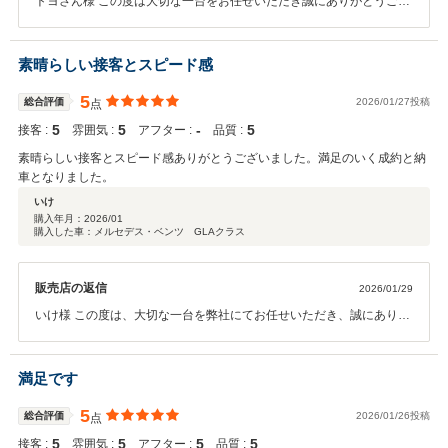
トヨさん様 この度は大切な一台をお任せいただき誠にありがとうござ
います。 カーライフを充実していただけますよう、精一杯のサポート
をいたします。 今後とも永いお付き合いをよろしくお願い申し上げま
す！ メルセデスベンツ世田谷南 山口怜
素晴らしい接客とスピード感
5
総合評価
2026/01/27投稿
点
5
5
‐
5
接客 :
雰囲気 :
アフター :
品質 :
素晴らしい接客とスピード感ありがとうございました。満足のいく成約と納
車となりました。
いけ
購入年月：
2026/01
購入した車：メルセデス・ベンツ GLAクラス
販売店の返信
2026/01/29
いけ様 この度は、大切な一台を弊社にてお任せいただき、誠にありが
とうございます。 今後もお車に関する事は何でもお任せくださいま
せ。 いけ様とご家族のカーライフが素敵なものになる様、 世田谷南ス
タッフ一同、しっかりとサポートさせていただきます！ 今後とも末永
満足です
いお付き合いを宜しくお願い致します。 メルセデス・ベンツ世田谷
南 青木悠真
5
総合評価
2026/01/26投稿
点
5
5
5
5
接客 :
雰囲気 :
アフター :
品質 :