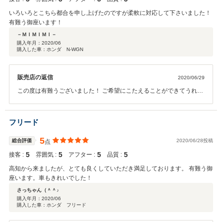
いろいろとこちら都合を申し上げたのですが柔軟に対応して下さいました！
有難う御座います！
－ＭＩＭＩＭＩ－
購入年月：
2020/06
購入した車：ホンダ N-WGN
販売店の返信
2020/06/29
この度は有難うございました！ ご希望にこたえることができてうれし
く思っております☆ 今後ともどうぞ宜しくお願い致します！
フリード
5
総合評価
2020/06/28投稿
点
5
5
5
5
接客 :
雰囲気 :
アフター :
品質 :
高知から来ましたが、とても良くしていただき満足しております。 有難う御
座います。車もきれいでした！
さっちゃん（＾＾♪
購入年月：
2020/06
購入した車：ホンダ フリード