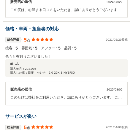
販売店の返信
2024/08/22
この度は、心温まる口コミをいただき、誠にありがとうございます。
遠方からお越しいただいたにもかかわらず、私どもの対応にご満足い
ただけたこと、大変嬉しく思います。ご家族でご来店いただいた際、
お子様も楽しく過ごせたとのことで安心いたしました。また、LINEで
価格・車両・担当者の対応
のこまめな連絡が、お客様に安心感を与えられたこと、スタッフ一同
励みになります。 お車の状態やタイヤについてもご満足いただけたと
5
総合評価
2021/05/29投稿
点
のことで、細かな配慮が喜んでいただけて何よりです。今後もお客様
5
5
5
5
接客 :
雰囲気 :
アフター :
品質 :
に心地よくお取引いただけるよう、一層努めてまいります。 また何か
ご相談やお力になれることがございましたら、どうぞお気軽にご連絡
色々と有難うございました！
ください。これからもよろしくお願いいたします。
前しん
購入年月：
2021/05
購入した車：日産 セレナ 2.0 20X S-HYBRID
販売店の返信
2025/08/05
このたびは弊社をご利用いただき、誠にありがとうございます。 ご満
足いただけたとのことで、私どもも大変嬉しく存じます。 今後もお力
になれることがございましたら、どうぞお気軽にご相談くださいま
せ。
サービスが良い
5
総合評価
2021/04/08投稿
点