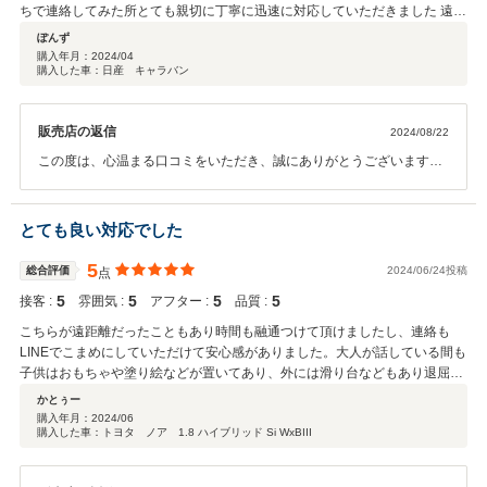
ちで連絡してみた所とても親切に丁寧に迅速に対応していただきました 遠距
離と言う事もあり少し悩んでいましたが商談中と言う事にしていただいて
ぽんず
「ゆっくり考えて下さい」と言っていただいてとても助かりました 購入後も
購入年月：
2024/04
購入した車：日産 キャラバン
こちらの無理な希望に迅速に対応していただいてとても気持ちの良い購入が
出来ました 購入後リアエアコンのスイッチが壊れていて連絡した際もすぐに
対応していただいて修理出来ました もし今後中古車を購入する機会がある時
販売店の返信
2024/08/22
はまたバディカさんにしようと思います
この度は、心温まる口コミをいただき、誠にありがとうございます。
遠方にも関わらず、私どもにお問い合わせいただきましたこと、そし
てお取引にご満足いただけたこと、大変嬉しく思います。お客様が安
心してご検討いただけるよう、「ゆっくり考えてください」とお伝え
とても良い対応でした
したことが、お役に立てたとのことで、私たちもほっとしておりま
す。 また、ご購入後のサポートについてもご満足いただけたとのお言
5
総合評価
2024/06/24投稿
点
葉、何よりの励みになります。リアエアコンのスイッチ修理に関して
5
5
5
5
接客 :
雰囲気 :
アフター :
品質 :
も、迅速に対応できて良かったです。 今後も、お客様に信頼されるサ
ービスを提供できるよう、スタッフ一同努めてまいります。またお車
こちらが遠距離だったこともあり時間も融通つけて頂けましたし、連絡も
をご購入される際は、ぜひお気軽にご相談ください。これからもどう
LINEでこまめにしていただけて安心感がありました。大人が話している間も
ぞよろしくお願いいたします。
子供はおもちゃや塗り絵などが置いてあり、外には滑り台などもあり退屈せ
ずに過ごさせて貰えました。車体も綺麗でしたし、タイヤも溝が少なく納車
かとぅー
後に変えないといけないと思っていたところ納車時に4本とも新品に変えて
購入年月：
2024/06
購入した車：トヨタ ノア 1.8 ハイブリッド Si WxBIII
頂けていました。細かい気配りをして頂いてとても心地よかったです。あり
がとうございました。