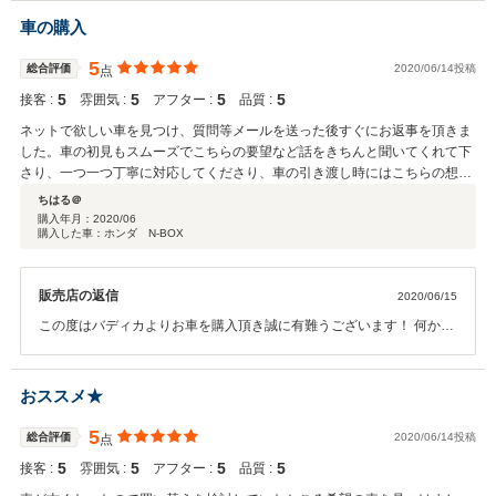
車の購入
5
総合評価
2020/06/14投稿
点
5
5
5
5
接客 :
雰囲気 :
アフター :
品質 :
ネットで欲しい車を見つけ、質問等メールを送った後すぐにお返事を頂きま
した。車の初見もスムーズでこちらの要望など話をきちんと聞いてくれて下
さり、一つ一つ丁寧に対応してくださり、車の引き渡し時にはこちらの想像
を超えて良い状態で驚きました。本当に有難うございました！今後のことを
ちはる＠
考えてもこのお店を選んでよかったです。
購入年月：
2020/06
購入した車：ホンダ N-BOX
販売店の返信
2020/06/15
この度はバディカよりお車を購入頂き誠に有難うございます！ 何かあ
りましたらお気軽にお問合せくださいませ！
おススメ★
5
総合評価
2020/06/14投稿
点
5
5
5
5
接客 :
雰囲気 :
アフター :
品質 :