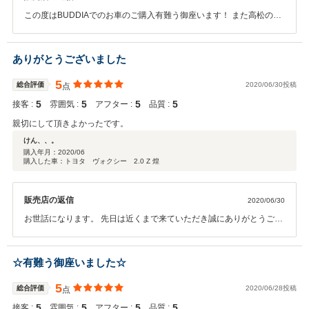
この度はBUDDIAでのお車のご購入有難う御座います！ また高松の方
へいらしたときはご来店頂ければと思います！ 今後ともよろしくお願
いします！
ありがとうございました
5
総合評価
2020/06/30投稿
点
5
5
5
5
接客 :
雰囲気 :
アフター :
品質 :
親切にして頂きよかったです。
けん、、。
購入年月：
2020/06
購入した車：トヨタ ヴォクシー 2.0 Z 煌
販売店の返信
2020/06/30
お世話になります。 先日は近くまで来ていただき誠にありがとうござ
いました。 気になる箇所がございましたらいつでもご連絡下さい。 今
後ともよろしくお願い致します。
☆有難う御座いました☆
5
総合評価
2020/06/28投稿
点
5
5
5
5
接客 :
雰囲気 :
アフター :
品質 :