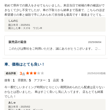
初めて県外での購入をさせてもらいました。来店当日で候補の車の確認がで
きなくて少し不安でしたが、車の下取りから納車まで迅速で、こちらのほぼ
希望通りの車と値段で手に入れられて担当様も最高です！最後までとても親
切丁寧なご対応ありがとうございました。
しんのじ
購入年月：
2025/01
購入した車：スズキ ワゴンR
販売店の返信
2025/08/04
このたびは弊社をご利用いただき、誠にありがとうございます。 ご満
足いただけたとのことで、私どもも大変嬉しく存じます。 今後もお力
になれることがございましたら、どうぞお気軽にご相談くださいま
せ。
車、価格はとても良い！
3
総合評価
2025/02/03投稿
点
1
5
1
5
接客 :
雰囲気 :
アフター :
品質 :
今一番忙しいタイミング時間がとりにくい期間決められたら配慮は足りない
かなとは思いました。 車はすごく良いし気に入ってます。 店もとても綺麗
でした！
あしゅ
購入年月：
2025/02
購入した車：トヨタ ヴィッツ