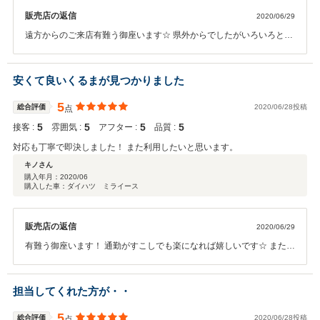
販売店の返信
2020/06/29
遠方からのご来店有難う御座います☆ 県外からでしたがいろいろと動
いてもらったので非常にスムーズに納車まで進めることができました
☆ 香川に来た際はお声がけください☆ 今後ともよろしくお願いしま
す！
安くて良いくるまが見つかりました
5
総合評価
2020/06/28投稿
点
5
5
5
5
接客 :
雰囲気 :
アフター :
品質 :
対応も丁寧で即決しました！ また利用したいと思います。
キノさん
購入年月：
2020/06
購入した車：ダイハツ ミライース
販売店の返信
2020/06/29
有難う御座います！ 通勤がすこしでも楽になれば嬉しいです☆ またお
困りの際はご用命ください☆ 宜しくお願いします！
担当してくれた方が・・
5
総合評価
2020/06/28投稿
点