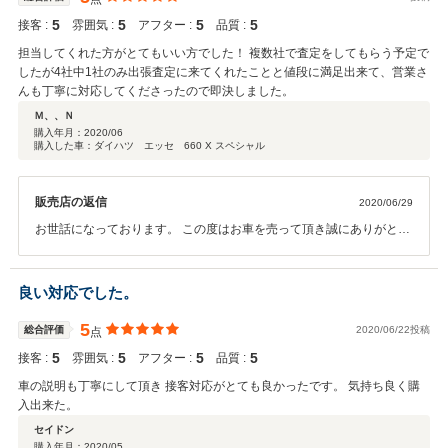
5
5
5
5
接客 :
雰囲気 :
アフター :
品質 :
担当してくれた方がとてもいい方でした！ 複数社で査定をしてもらう予定で
したが4社中1社のみ出張査定に来てくれたことと値段に満足出来て、営業さ
んも丁寧に対応してくださったので即決しました。
Ｍ、、Ｎ
購入年月：
2020/06
購入した車：ダイハツ エッセ 660 X スペシャル
販売店の返信
2020/06/29
お世話になっております。 この度はお車を売って頂き誠にありがとう
ございました。 嬉しいお言葉励みになります。 機会がございましたら
是非お声掛け下さいませ。
良い対応でした。
5
総合評価
2020/06/22投稿
点
5
5
5
5
接客 :
雰囲気 :
アフター :
品質 :
車の説明も丁寧にして頂き 接客対応がとても良かったです。 気持ち良く購
入出来た。
セイドン
購入年月：
2020/05