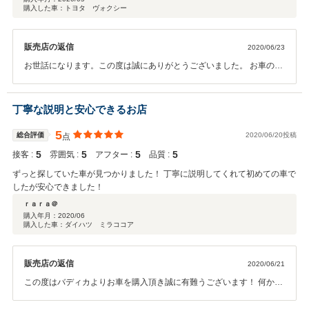
購入した車：トヨタ ヴォクシー
販売店の返信
2020/06/23
お世話になります。この度は誠にありがとうございました。 お車の調
子はいかがでしょうか？ お気づきの点ございましたら何なりとお申し
付け下さい。 今後ともよろしくお願い致します。
丁寧な説明と安心できるお店
5
総合評価
2020/06/20投稿
点
5
5
5
5
接客 :
雰囲気 :
アフター :
品質 :
ずっと探していた車が見つかりました！ 丁寧に説明してくれて初めての車で
したが安心できました！
ｒａｒａ＠
購入年月：
2020/06
購入した車：ダイハツ ミラココア
販売店の返信
2020/06/21
この度はバディカよりお車を購入頂き誠に有難うございます！ 何かあ
りましたらお気軽にお問合せくださいませ！