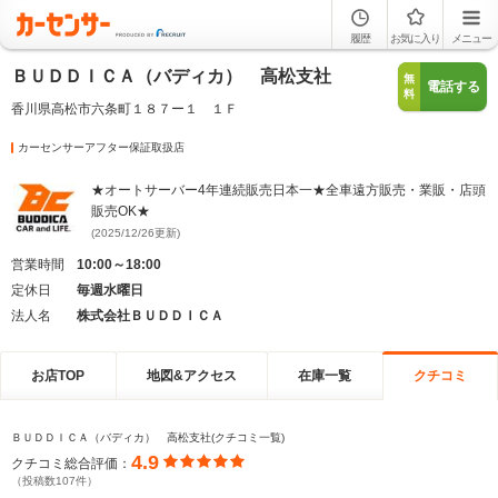
履歴
お気に入り
メニュー
ＢＵＤＤＩＣＡ（バディカ） 高松支社
無
電話する
料
香川県高松市六条町１８７ー１ １Ｆ
カーセンサーアフター保証取扱店
★オートサーバー4年連続販売日本一★全車遠方販売・業販・店頭
販売OK★
(2025/12/26更新)
営業時間
10:00～18:00
定休日
毎週水曜日
法人名
株式会社ＢＵＤＤＩＣＡ
お店TOP
地図&アクセス
在庫一覧
クチコミ
ＢＵＤＤＩＣＡ（バディカ） 高松支社(クチコミ一覧)
4.9
クチコミ総合評価：
（投稿数107件）