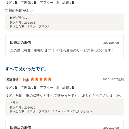
5
5
5
5
接客 :
雰囲気 :
アフター :
品質 :
定員の対応がよい
ヒデプリウス
購入年月：
2021/03
購入した車：トヨタ プリウス
販売店の返信
2021/04/08
この度は有難う御座います！ 今後も最高のサービスを心掛けます！
すべて良かったです。
5
総合評価
2020/10/07投稿
点
5
5
5
5
接客 :
雰囲気 :
アフター :
品質 :
接客、対応、車の状態などすべて良かったです。 ありがとうございました。
トラト
購入年月：
2020/10
購入した車：トヨタ プリウス 1.8 A ツーリングセレクション
販売店の返信
2020/10/08