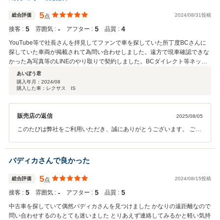
5
総合評価
2024/08/31投稿
点
5
‐
5
4
接客 :
雰囲気 :
アフター :
品質 :
YouTube等で社長さんを拝見してファンで車を探していた所丁度BCさんに
探していた車両が掲載されて為問い合わせしました。遠方で現車確認できな
かった為写真等のLINEのやり取りで契約しました。BCダイレクト等ネット
通販もされているのと社長さんの人柄をよくYouTubeで拝見してる為現車確
あいぼう君
認しなくてもわりかし安心して購入できました。 納車後少し食い違いがあっ
購入年月：
2024/08
購入した車：レクサス IS
た部分があったため問い合わせた所最寄りの店舗(福岡店)で凄く丁寧に対応
頂き感激しました。BCさんは、全国的にも展開されていかれてる為更に買
いやすくなると思います。さらにBCファンになりました。担当していただ
販売店の返信
2025/08/05
いた射場さんありがとうございました。
このたびは弊社をご利用いただき、誠にありがとうございます。 ご満
足いただけたとのことで、私どもも大変嬉しく存じます。 今後もお力
になれることがございましたら、どうぞお気軽にご相談くださいま
せ。
バディカさんで良かった
5
総合評価
2024/08/15投稿
点
5
‐
5
5
接客 :
雰囲気 :
アフター :
品質 :
中古車を探していて偶然バディカさんを見つけました かなりの遠距離なので
問い合わせするのもとても迷いました とりあえず連絡してみるかと軽い気持