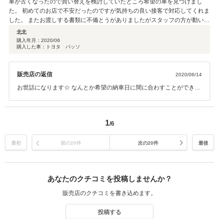
車が古くなったので買い替えを検討していたところ希望の車を見つけまし
た。 初めてのお店で不安だったのですが気持ちの良い接客で対応してくれま
した。 またお渡しする書類に不備とうがありましたがスタッフの方が動いて
くださって納期も当初の日にちに間に合わしてくれて助かりました。 有難う
北北
御座います。
購入年月：
2020/06
購入した車：トヨタ パッソ
販売店の返信
2020/06/14
お世話になります☆ なんとか希望の納車日に間に合わすことができて
安心しております！ これからもどうぞよろしくお願い致します☆
1
/6
最初
前の20件
次の20件
最後
あなたのクチコミを投稿しませんか？
販売店のクチコミを書き込めます。
投稿する