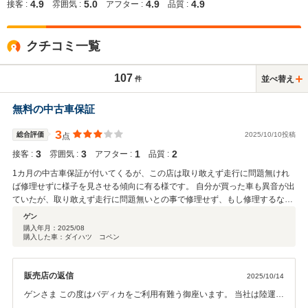
4.9
5.0
4.9
4.9
接客 :
雰囲気 :
アフター :
品質 :
クチコミ一覧
107
並べ替え
件
無料の中古車保証
3
総合評価
2025/10/10投稿
点
3
3
1
2
接客 :
雰囲気 :
アフター :
品質 :
1カ月の中古車保証が付いてくるが、この店は取り敢えず走行に問題無けれ
ば修理せずに様子を見させる傾向に有る様です。 自分が買った車も異音が出
ていたが、取り敢えず走行に問題無いとの事で修理せず、もし修理するなら
部品交換修理代が必要と言われました。 最終的には無償交換して貰いました
ゲン
が、かなり説得しないとダメみたいなのて、相手の言いなりになる方や少し
購入年月：
2025/08
購入した車：ダイハツ コペン
でも現車確認して不具合等見つけた場合は買わない方が良いと思います。
販売店の返信
2025/10/14
ゲンさま この度はバディカをご利用有難う御座います。 当社は陸運局
に持込み車検の検査を行っております。 ご安心して乗って頂いて問題