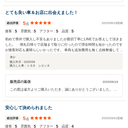
ない状態にさして頂きましたがご不安な点がありましたらいつでもご
相談頂ければと思います。 この度はお忙しい中、口こちの評価を頂き
とても良い車＆お店に出会えました！
有難う御座いました。
5
総合評価
2025/06/19投稿
点
5
5
5
5
接客 :
雰囲気 :
アフター :
品質 :
初めて県外で購入し不安もありましたが親切丁寧にLINEでお答えして頂きま
した。 弾丸日帰りで店舗まで取りに行ったので滞在時間も短かったのです
が接客対応も素晴らしいかったです。 車両も追加費用も無く点検整備してく
れてました。 また機会があれば是非購入したいです。 色々親切ご丁寧に対
ヨシ
応して頂きありがとうございました！
購入年月：
2025/06
購入した車：トヨタ シエンタ
販売店の返信
2025/06/19
この度は遠方よりご購入いただき、誠にありがとうございました。 初
めての県外でのご購入ということでご不安もあったかと思いますが、
LINEでのやり取りや当日のご来店対応についてご満足いただけたとの
お言葉、大変嬉しく思っております。 短いご滞在時間の中でも、安心
安心して決められました
してお引き渡しができたこと、スタッフ一同喜んでおります。 また機
会がございましたら、ぜひお手伝いさせてください。 今後とも末永い
5
総合評価
2025/03/01投稿
点
お付き合いをどうぞよろしくお願いいたします。
5
5
5
4
接客 :
雰囲気 :
アフター :
品質 :