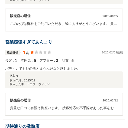
販売店の返信
2025/08/05
このたびは弊社をご利用いただき、誠にありがとうございます。 貴重
なご意見をいただき感謝いたします。 今後もお力になれることがござ
いましたら、どうぞお気軽にご相談くださいませ。
営業感強すぎてあんまり
1
総合評価
2025/02/03投稿
点
1
5
3
5
接客 :
雰囲気 :
アフター :
品質 :
バディカでも他の所と違うんだなと感じました。
あしゅ
購入年月：
2025/02
購入した車：トヨタ ヴィッツ
販売店の返信
2025/02/12
貴重な口コミ有難う御座います。 接客対応の不手際があった事をお詫
びいたします。店舗にて今後このようなことが無いように、社内で共
有徹底させて頂きます。 今後の店舗運営に活かせるように活動して参
ります。 今後も何か御座いましたらよろしくお願い致します。
期待通りの激熱店