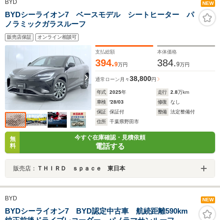
BYD
NEW
BYDシーライオン7 ベースモデル シートヒーター パ
ノラミックガラスルーフ
販売店保証
オンライン相談可
支払総額
本体価格
394.
384.
9
9
万円
万円
38,800
通常ローン
月々
円
年式
2025
年
走行
2.8
万km
車検
'28/03
修復
なし
保証
保証付
整備
法定整備付
住所
千葉県野田市
今すぐ在庫確認・見積依頼
無
電話する
料
販売店：
ＴＨＩＲＤ ｓｐａｃｅ 東日本
BYD
NEW
BYDシーライオン7 BYD認定中古車 航続距離590km