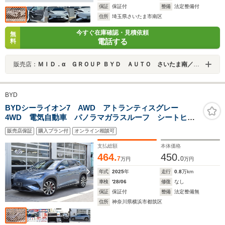
保証
保証付
整備
法定整備付
住所
埼玉県さいたま市南区
今すぐ在庫確認・見積依頼
無
電話する
料
販売店：
ＭＩＤ．α ＧＲＯＵＰ ＢＹＤ ＡＵＴＯ さいたま南／株式会社ＡＤＶＡＮＣＥ
BYD
BYDシーライオン7 AWD アトランティスグレー
4WD 電気自動車 パノラマガラスルーフ シートヒー
ター シートクーラー 360度カメラ レッドキャリパ
販売店保証
購入プラン付
オンライン相談可
ー 1オーナー ヘッドアップディスプレイ アダプティ
ブクルーズ レザーシート
支払総額
本体価格
464.
450.
7
0
万円
万円
年式
2025
年
走行
0.8
万km
車検
'28/06
修復
なし
保証
保証付
整備
法定整備無
住所
神奈川県横浜市都筑区