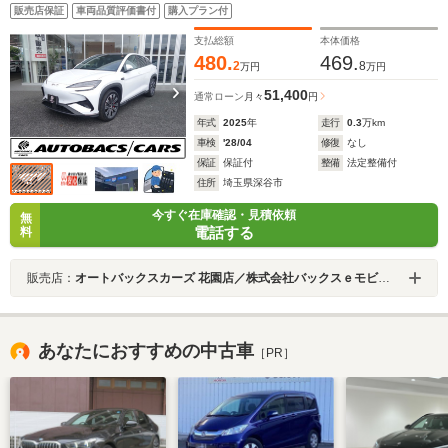
販売店保証
車両品質評価書付
購入プラン付
支払総額
本体価格
480.
469.
2
8
万円
万円
51,400
通常ローン
月々
円
年式
2025
年
走行
0.3
万km
車検
'28/04
修復
なし
保証
保証付
整備
法定整備付
住所
埼玉県深谷市
今すぐ在庫確認・見積依頼
無
電話する
料
販売店：
オートバックスカーズ 花園店／株式会社バックスｅモビリティ
あなたにおすすめの中古車
［PR］