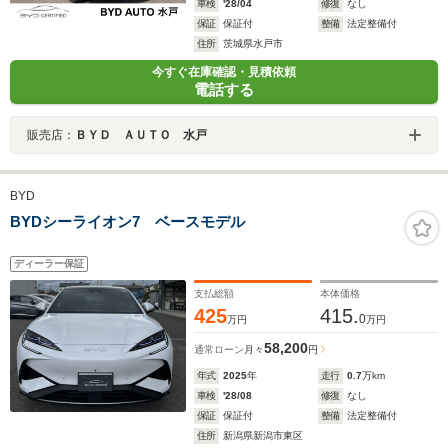
車検
'28/04
修復
なし
保証
保証付
整備
法定整備付
住所
茨城県水戸市
今すぐ在庫確認・見積依頼
電話する
販売店：
ＢＹＤ ＡＵＴＯ 水戸
BYD
BYDシーライオン7 ベースモデル
ディーラー保証
支払総額
本体価格
425
415.
0
万円
万円
58,200
通常ローン
月々
円
年式
2025
年
走行
0.7
万km
車検
'28/08
修復
なし
保証
保証付
整備
法定整備付
住所
新潟県新潟市東区