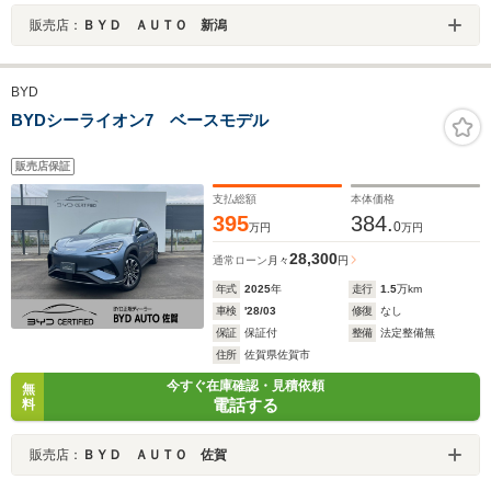
販売店：
ＢＹＤ ＡＵＴＯ 新潟
BYD
BYDシーライオン7 ベースモデル
販売店保証
支払総額
本体価格
395
384.
0
万円
万円
28,300
通常ローン
月々
円
年式
2025
年
走行
1.5
万km
車検
'28/03
修復
なし
保証
保証付
整備
法定整備無
住所
佐賀県佐賀市
今すぐ在庫確認・見積依頼
無
電話する
料
販売店：
ＢＹＤ ＡＵＴＯ 佐賀