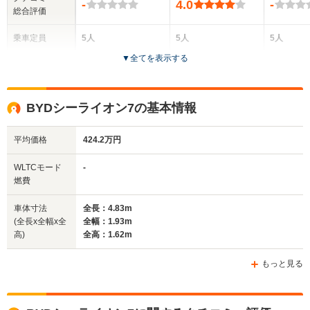
-
4.0
-
総合評価
乗車定員
5人
5人
5人
▼
全てを表示する
ドア数
5ドア
4ドア
5ドア
全高
全高
全
BYDシーライオン7の基本情報
1.67m
1.46m
1.
平均価格
424.2万円
全幅
全幅
全
WLTCモード
-
サイズ
1.89m
1.88m
1.
燃費
全長
全長
(全長x全幅x全高)
4.78m
4.8m
4.
車体寸法
全長：4.83m
(全長x全幅x全
全幅：1.93m
高)
全高：1.62m
ホイールベース
ホイールベース
ホイー
-m
-m
もっと見る
22.4km/L