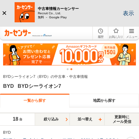
中古車情報カーセンサー
表示
Recruit Co., Ltd.
無料 － Google Play
履歴
お気に入り
メニュー
BYDシーライオン7（BYD）の中古車・中古車情報
BYD BYDシーライオン7
一覧から探す
地図から探す
更新時に
18
絞り込み
並べ替え
台
メール受信
BYD