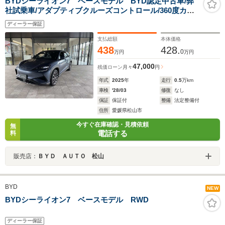
BYDシーライオン7 ベースモデル BYD認定中古車/弊
社試乗車/アダプティブクルーズコントロール/360度カメ
ラ/衝突軽減ブレーキ/AppleCarPlay/AndroidAuto/シート
ディーラー保証
ヒーター/シートクーラー/ETC/ガラスルーフ
支払総額
本体価格
438
428.
0
万円
万円
47,000
残価ローン
月々
円
年式
2025
年
走行
0.5
万km
車検
'28/03
修復
なし
保証
保証付
整備
法定整備付
住所
愛媛県松山市
今すぐ在庫確認・見積依頼
無
電話する
料
販売店：
ＢＹＤ ＡＵＴＯ 松山
BYD
NEW
BYDシーライオン7 ベースモデル RWD
ディーラー保証