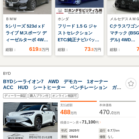
ＢＭＷ
ホンダ
メルセデスＡＭ
5シリーズ 523d xド
フリード 1.5 G ジャ
Cクラスワゴン 
ライブ Mスポーツ デ
ストセレクション
マチック (BS
ィーゼルターボ 4WD
ETC/純正ナビ/バック
デル) 4WD
セレクト&コンフォー
モニター
MP202302 
619
73
総額：
.5
万円
総額：
.5
万円
総額：
トドライビング
中古車/2年保証
PKG 禁煙車
オーナー/パノ
19AW パノラマガラ
クスライディ
BYD
スSR シートヒータ
フ/AMGナイ
ー フルセグ ヘッド
ージ/19インチ
BYDシーライオン7 AWD デモカー 1オーナー
ACC HUD シートヒーター ベンチレーション ガラ
アップディスプレイ
ツインスポー
スルーフ 無線充電 本革レザー
ハーマンカードンサラ
ホイール/360
ディーラー保証
購入プラン付
オンライン相談可
ウンドシステム アク
デジタルLED
支払総額
本体価格
ティブクルーズ 自社
イト/スポーツ
488
470.
0
万円
万円
レンタカー
シートヒータ
71,100
残価ローン
月々
円
年式
2025
年
走行
0.7
万km
車検
'28/04
修復
なし