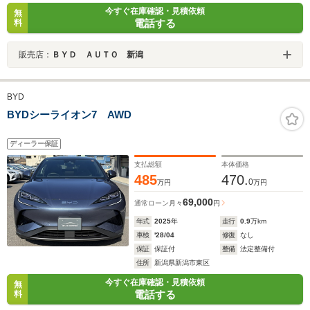
今すぐ在庫確認・見積依頼
無
電話する
料
販売店：
ＢＹＤ ＡＵＴＯ 新潟
BYD
BYDシーライオン7 AWD
ディーラー保証
支払総額
本体価格
485
470.
0
万円
万円
69,000
通常ローン
月々
円
年式
2025
年
走行
0.9
万km
車検
'28/04
修復
なし
保証
保証付
整備
法定整備付
住所
新潟県新潟市東区
今すぐ在庫確認・見積依頼
無
電話する
料