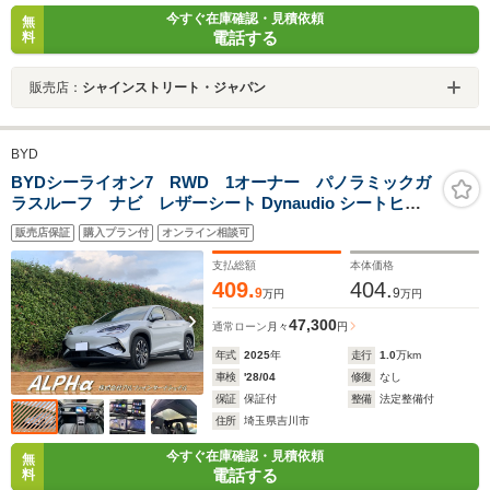
今すぐ在庫確認・見積依頼
無
電話する
料
販売店：
シャインストリート・ジャパン
BYD
BYDシーライオン7 RWD 1オーナー パノラミックガ
ラスルーフ ナビ レザーシート Dynaudio シートヒー
ター ベンチレーション パワーシート ハンドルヒーター
販売店保証
購入プラン付
オンライン相談可
電動リアゲート ヘッドアップディスプレイ アダプティブ
クルーズ 衝突軽減ブレーキ レーンキープ ブラインドスポ
支払総額
本体価格
ット
409.
404.
9
9
万円
万円
47,300
通常ローン
月々
円
年式
2025
年
走行
1.0
万km
車検
'28/04
修復
なし
保証
保証付
整備
法定整備付
住所
埼玉県吉川市
今すぐ在庫確認・見積依頼
無
電話する
料