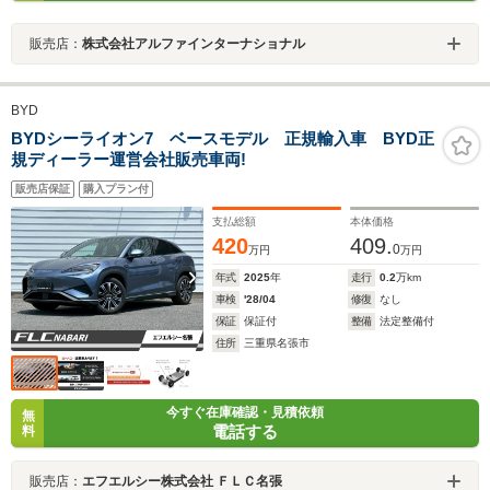
販売店：
株式会社アルファインターナショナル
BYD
BYDシーライオン7 ベースモデル 正規輸入車 BYD正
規ディーラー運営会社販売車両!
販売店保証
購入プラン付
支払総額
本体価格
420
409.
0
万円
万円
年式
2025
年
走行
0.2
万km
車検
'28/04
修復
なし
保証
保証付
整備
法定整備付
住所
三重県名張市
今すぐ在庫確認・見積依頼
無
電話する
料
販売店：
エフエルシー株式会社 ＦＬＣ名張