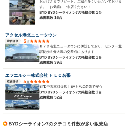
おかげさまでリピート、ご紹介多くいただいておりま
す。 お気軽にご来店ください！
1
BYD BYDシーライオン7の
掲載台数
台
16
総掲載数
台
アクセル港北ニュータウン
5
総合評価
点
ＢＹＤ港北ニュータウンに併設しており、センター北
駅徒歩５分大塚の交差点にあります
1
BYD BYDシーライオン7の
掲載台数
台
39
総掲載数
台
エフエルシー株式会社 ＦＬＣ名張
5
総合評価
点
BYD中古車取扱店！EVもFLC名張で安心！
1
BYD BYDシーライオン7の
掲載台数
台
52
総掲載数
台
BYDシーライオン7のクチコミ件数が多い販売店