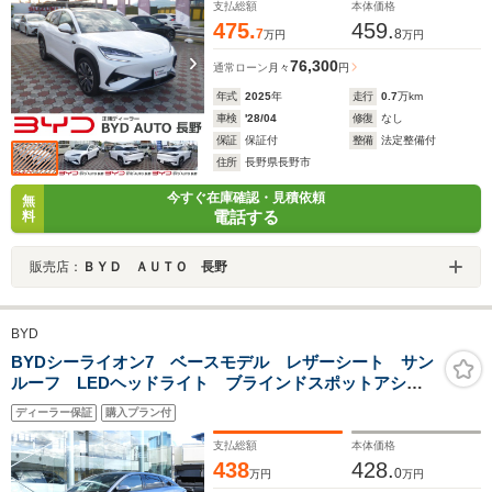
支払総額
本体価格
475.
459.
7
8
万円
万円
76,300
通常ローン
月々
円
年式
2025
年
走行
0.7
万km
車検
'28/04
修復
なし
保証
保証付
整備
法定整備付
住所
長野県長野市
今すぐ在庫確認・見積依頼
無
電話する
料
販売店：
ＢＹＤ ＡＵＴＯ 長野
BYD
BYDシーライオン7 ベースモデル レザーシート サン
ルーフ LEDヘッドライト ブラインドスポットアシス
ト レーンキープアシスト ACC 電動テールゲート
ディーラー保証
購入プラン付
アップルカープレイ アンドロイドオート 新車保証
認定1年保証 SOH延長保証
支払総額
本体価格
438
428.
0
万円
万円