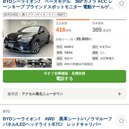
BYDシーライオン7 ベースモデル 360°カメラ ACC レ
ーンキープ ブラインドスポットモニター 電動テールゲー
ト パノラマルーフ 前後シートヒーター ベンチレーション
販売店保証
購入プラン付
オンライン相談可
HUD 15.6インチ回転ディスプレイ スマートキー 標準装備
支払総額
本体価格
416
389.
0
万円
万円
39,800
残価ローン
月々
円
年式
2026
年
走行
0.5
万km
車検
'29/04
修復
なし
保証
保証付
整備
法定整備付
住所
神奈川県横浜市都筑区
今すぐ在庫確認・見積依頼
電話する
販売店：
アクセル港北ニュータウン
BYD
BYDシーライオン7 AWD 黒革シート/パノラマルーフ
パネル/LEDヘッドライト/ETC/ レッドキャリパー