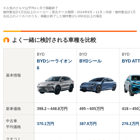
※人気のクルマは平均1ヶ月で掲載終了
物件数合計1万台以上のメーカー｜算出データ期間：2024年9月～11月｜内容：物件数合計1万
台以上のメーカーのうち、掲載が終了した物件数が1,000台以上の場合
よく一緒に検討される車種を比較
BYD
BYD
BYD
BYDシーライオン
BYDシール
BYD ATT
6
基本情報
新車価格
398.2～448.8万円
495～605万円
418～45
中古車
370.1万円
387.9万円
276.1万円
平均価格
クチコミ