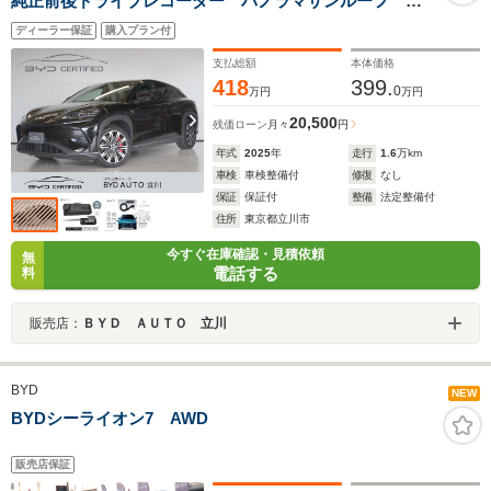
純正前後ドライブレコーダー パノラマサンルーフ ナ
ッパレザー DYNAUDIO AppleCarPlay対応 360°ビュ
ディーラー保証
購入プラン付
ーカメラ スマホワイヤレス充電 パワーシート シー
トヒーター ステアリングヒーター
支払総額
本体価格
418
399.
0
万円
万円
20,500
残価ローン
月々
円
年式
2025
年
走行
1.6
万km
車検
車検整備付
修復
なし
保証
保証付
整備
法定整備付
住所
東京都立川市
今すぐ在庫確認・見積依頼
無
電話する
料
販売店：
ＢＹＤ ＡＵＴＯ 立川
BYD
NEW
BYDシーライオン7 AWD
販売店保証