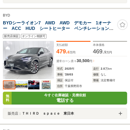
BYD
BYDシーライオン7 AWD AWD デモカー 1オーナ
ー ACC HUD シートヒーター ベンチレーション
ガラスルーフ 無線充電 本革レザー
販売店保証
オンライン相談可
支払総額
本体価格
479.
469.
6
9
万円
万円
30,500
通常ローン
月々
円
年式
2025
年
走行
2.0
万km
車検
'28/03
修復
なし
保証
保証付
整備
法定整備付
住所
千葉県野田市
今すぐ在庫確認・見積依頼
無
電話する
料
販売店：
ＴＨＩＲＤ ｓｐａｃｅ 東日本