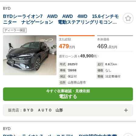
BYD
BYDシーライオン7 AWD AWD 4WD 15.6インチモ
ニター ナビゲーション 電動ステアリングリモコン
電動バックパワーゲート 運転席助手席パワーシート
ディーラー保証
全席シートベンチレーション 全方位モニター 電動サ
ンルーフ ブレードバッテリ
支払総額
本体価格
479
469.
0
万円
万円
49,900
通常ローン
月々
円
年式
2025
年
走行
0.6
万km
車検
'28/08
修復
なし
保証
保証付
整備
法定整備付
住所
山形県山形市
今すぐ在庫確認・見積依頼
電話する
販売店：
ＢＹＤ ＡＵＴＯ 山形
BYD