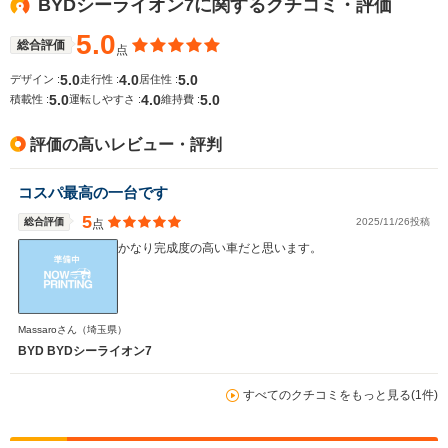
BYDシーライオン7に関するクチコミ・評価
WLTCモード
└市街地:26.4km/L
-
-
燃費
└郊外:22.8km/L
5.0
総合評価
点
└高速道路:20.8km/L
5.0
4.0
5.0
デザイン :
走行性 :
居住性 :
5.0
4.0
5.0
積載性 :
運転しやすさ :
維持費 :
排気量
1498～1500cc
-
-
評価の高いレビュー・評判
駆動方式
FF、4WD
MR、4WD
FF
コスパ最高の一台です
5
総合評価
2025/11/26投稿
点
かなり完成度の高い車だと思います。
Massaroさん
（埼玉県）
BYD BYDシーライオン7
すべてのクチコミをもっと見る(1件)