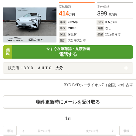
支払総額
本体価格
414
399.
0
万円
万円
年式
2025
年
走行
0.5
万km
車検
'28/06
修復
なし
保証
保証付
整備
法定整備付
住所
大分県大分市
今すぐ在庫確認・見積依頼
無
電話する
料
販売店：
ＢＹＤ ＡＵＴＯ 大分
BYD BYDシーライオン7（全国）の中古車
物件更新時にメールを受け取る
1
/1
最初
前の30件
次の30件
最後