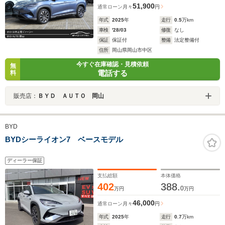
51,900
通常ローン
月々
円
年式
2025
年
走行
0.5
万km
車検
'28/03
修復
なし
保証
保証付
整備
法定整備付
住所
岡山県岡山市中区
今すぐ在庫確認・見積依頼
無
電話する
料
販売店：
ＢＹＤ ＡＵＴＯ 岡山
BYD
BYDシーライオン7 ベースモデル
ディーラー保証
支払総額
本体価格
402
388.
0
万円
万円
46,000
通常ローン
月々
円
年式
2025
年
走行
0.7
万km