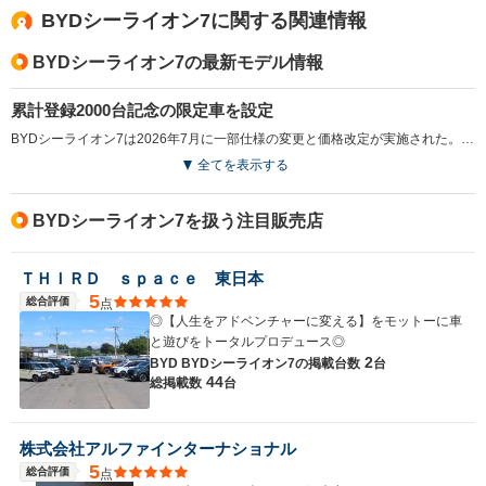
BYDシーライオン7に関する関連情報
BYDシーライオン7の最新モデル情報
累計登録2000台記念の限定車を設定
BYDシーライオン7は2026年7月に一部仕様の変更と価格改定が実施された。今回のアップデートでは、全モデルにリアトノカバーを標準装備し、荷室のプライバシー性を向上。また、ドアミラーの可動域が見直され、後方視認性も改善された。これに伴い、車両価格は両グレードとも3.3万円引き上げられた。同時に、発売から約1年で累計登録2000台を達成したことを記念した初の特別限定車「BYDシーライオン7 リミテッド」も設定。後輪駆動モデルをベースに、新色のラベンダーを採用した特別仕様となっている。販売台数は20台限定で、BYDのフラッグシップBEVとして支持を集めるモデルの節目を記念する1台として投入された。（2026.7）
全てを表示する
BYDシーライオン7を扱う注目販売店
ＴＨＩＲＤ ｓｐａｃｅ 東日本
5
総合評価
点
◎【人生をアドベンチャーに変える】をモットーに車
と遊びをトータルプロデュース◎
2
BYD BYDシーライオン7の
掲載台数
台
44
総掲載数
台
株式会社アルファインターナショナル
5
総合評価
点