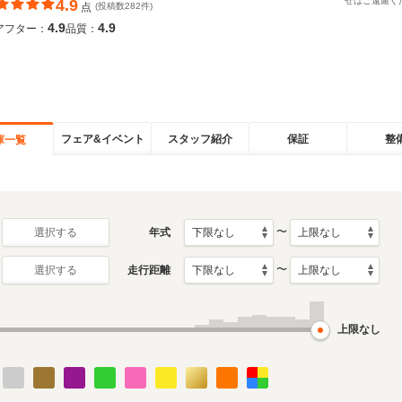
せはご遠慮く
4.9
点
(投稿数282件)
4.9
4.9
アフター：
品質：
フェア&イベント
スタッフ紹介
保証
整
庫一覧
〜
年式
選択する
〜
走行距離
選択する
上限なし