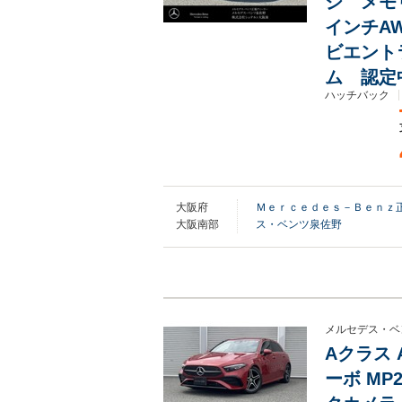
ジ メモ
インチA
ビエント
ム 認定
ハッチバック
大阪府
Ｍｅｒｃｅｄｅｓ－Ｂｅｎｚ正
大阪南部
ス・ベンツ泉佐野
メルセデス・ベ
Aクラス 
ーボ MP