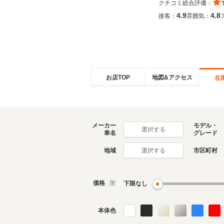
クチコミ総合評価：
4.9
4.8
接客：
雰囲気：
お店TOP
地図&アクセス
在
メーカー
モデル・
選択する
車名
グレード
地域
市区町村
選択する
価格
下限なし
本体色