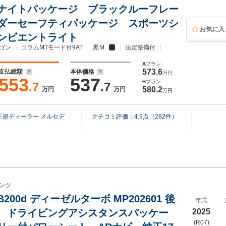
ナイトパッケージ ブラックルーフレー
ダーセーフティパッケージ スポーツシ
お気に入
ンビエントライト
ゴン
コラムMTモード付9AT
黒Ｍ
法定整備付
A
プラン
573.6
支払総額
本体価格
万円
553
537
B
プラン
.7
.7
580.2
万円
万円
万円
規ディーラー メルセデ
クチコミ評価：
4.9
点（
282
件）
ンツ
B200d ディーゼルターボ MP202601 後
年式
 ドライビングアシスタンスパッケー
2025
(R07)