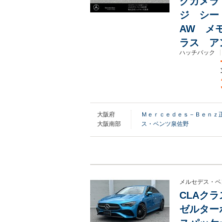
クカメラ
ジ シー
AW メ
ラス ア
ハッチバック
大阪府
Ｍｅｒｃｅｄｅｓ－Ｂｅｎｚ正
大阪南部
ス・ベンツ泉佐野
メルセデス・ベ
CLAクラ
ゼルターボ