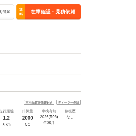
無
在庫確認・見積依頼
り追加
料
車両品質評価書付き
ディーラー保証
走行距離
排気量
車検有無
修復歴
2026(R08)
なし
1.2
2000
年08月
万km
CC