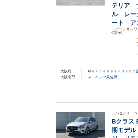
テリア 
ル レー
ート ア
ステーションワ
保証付
大阪府
Ｍｅｒｃｅｄｅｓ－Ｂｅｎｚ正
大阪南部
ス・ベンツ泉佐野
メルセデス・ベ
Bクラス 
期モデル