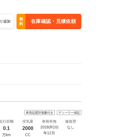
無
在庫確認・見積依頼
り追加
料
車両品質評価書付き
ディーラー保証
走行距離
排気量
車検有無
修復歴
2028(R10)
なし
0.1
2000
年12月
万km
CC