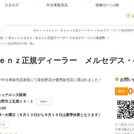
カタログ
中古車販売店
保険/ローン/他
Ｍｅｒｃｅｄｅｓ－Ｂｅｎｚ正規ディーラー メルセデス・ベンツ泉佐野(中古
店
Ｍｅｒｃｅｄｅｓ－Ｂｅｎｚ正規ディーラー メルセデス・ベンツ泉佐野
ンツ泉佐野(中古車一覧)
ｅｎｚ正規ディーラー メルセデス・
お問い
ンツ中古車販売店表彰にて泉佐野店が優秀販売店に選ばれました！
0
無料
シュテルン大阪南
佐野市上瓦屋１４－１
MAP
9:00
第一火曜日（８月１２日から８月１６日は夏季休業となります）
ージ
※一部ダイヤ
※車の購入に