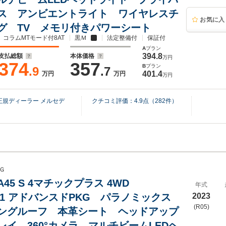
ス アンビエントライト ワイヤレスチ
お気に入
グ TV メモリ付きパワーシート
コラムMTモード付8AT
黒Ｍ
法定整備付
保証付
A
プラン
394.8
支払総額
本体価格
万円
374
357
B
プラン
.9
.7
401.4
万円
万円
万円
規ディーラー メルセデ
クチコミ評価：
4.9
点（
282
件）
Ｇ
A45 S 4マチックプラス 4WD
年式
401 アドバンスドPKG パラノミックス
2023
(R05)
ングルーフ 本革シート ヘッドアップ
レイ 360°カメラ マルチビームLEDヘ