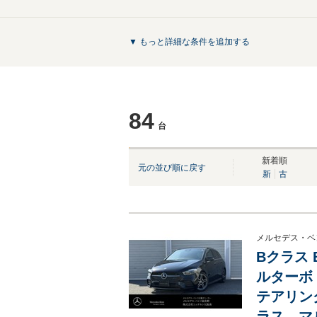
▼ もっと詳細な条件を追加する
84
台
NEW
NEW
新着順
元の並び順に戻す
新
古
メルセデス・ベ
Bクラス 
ルターボ 
テアリン
ラス マ