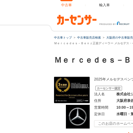
中古車
輸入車
中古車トップ
中古車販売店検索
大阪府の中古車販売
Ｍｅｒｃｅｄｅｓ－Ｂｅｎｚ正規ディーラー メルセデス・ベ
Ｍｅｒｃｅｄｅｓ－Ｂ
2025年メルセデスベ
カーセンサー認定
法人名
株式会社
住所
大阪府泉
営業時間
10:00～1
定休日
水曜日・
このお店のホームペ