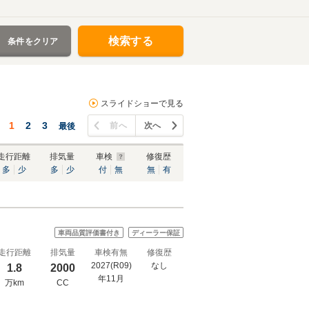
検索する
条件をクリア
スライドショーで見る
1
2
3
前へ
次へ
最後
走行距離
排気量
車検
修復歴
多
少
多
少
付
無
無
有
車両品質評価書付き
ディーラー保証
走行距離
排気量
車検有無
修復歴
2027(R09)
なし
1.8
2000
年11月
万km
CC