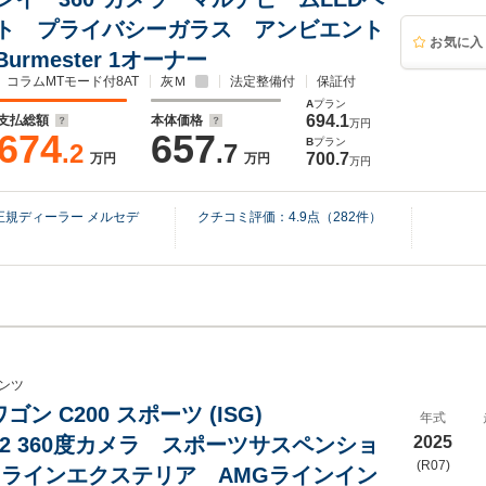
ト プライバシーガラス アンビエント
お気に入
urmester 1オーナー
コラムMTモード付8AT
灰Ｍ
法定整備付
保証付
A
プラン
694.1
支払総額
本体価格
万円
674
657
B
プラン
.2
.7
700.7
万円
万円
万円
規ディーラー メルセデ
クチコミ評価：
4.9
点（
282
件）
ンツ
ン C200 スポーツ (ISG)
年式
502 360度カメラ スポーツサスペンショ
2025
(R07)
Gラインエクステリア AMGラインイン