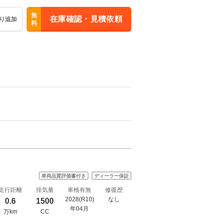
無
在庫確認・見積依頼
り追加
料
車両品質評価書付き
ディーラー保証
走行距離
排気量
車検有無
修復歴
2028(R10)
なし
0.6
1500
年04月
万km
CC