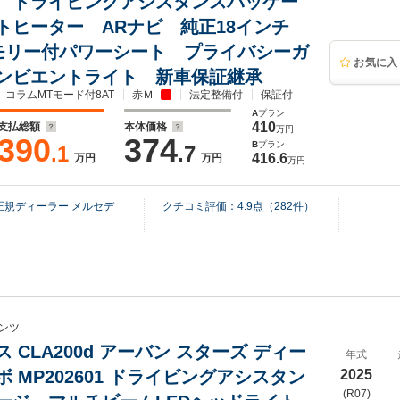
 ドライビングアシスタンスパッケー
トヒーター ARナビ 純正18インチ
モリー付パワーシート プライバシーガ
お気に入
ンビエントライト 新車保証継承
コラムMTモード付8AT
赤Ｍ
法定整備付
保証付
A
プラン
410
支払総額
本体価格
万円
390
374
B
プラン
.1
.7
416.6
万円
万円
万円
規ディーラー メルセデ
クチコミ評価：
4.9
点（
282
件）
ンツ
ス CLA200d アーバン スターズ ディー
年式
 MP202601 ドライビングアシスタン
2025
(R07)