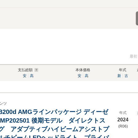
最初
支払総額
本体価格
年式
安
高
安
高
新
古
ンツ
B200d AMGラインパッケージ ディーゼ
年式
MP202501 後期モデル ダイレクトス
2024
(R06)
グ アダプティブハイビームアシストプ
ルチビームLEDヘッドライト プライバ