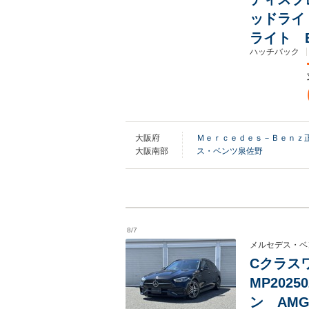
ッドライ
ライト B
ハッチバック
大阪府
Ｍｅｒｃｅｄｅｓ－Ｂｅｎｚ正
大阪南部
ス・ベンツ泉佐野
8/7
メルセデス・ベ
Cクラスワゴ
MP202
ン AM