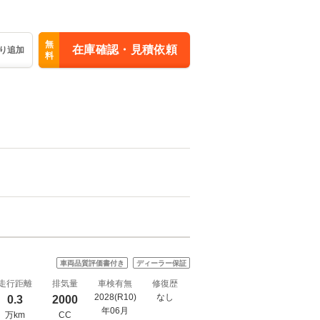
無
在庫確認・見積依頼
り追加
料
車両品質評価書付き
ディーラー保証
走行距離
排気量
車検有無
修復歴
2028(R10)
なし
0.3
2000
年06月
万km
CC