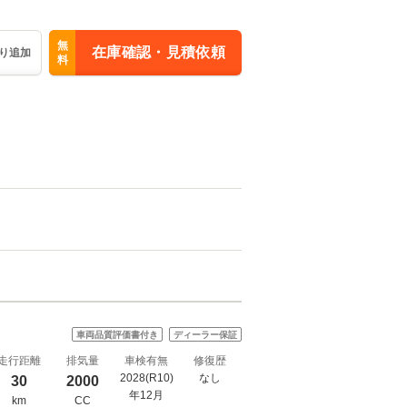
無
在庫確認・見積依頼
り追加
料
車両品質評価書付き
ディーラー保証
走行距離
排気量
車検有無
修復歴
2028(R10)
なし
30
2000
年12月
km
CC