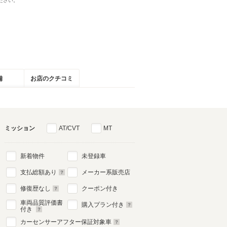
ださい。
備
お店のクチコミ
ミッション
AT/CVT
MT
新着物件
未登録車
支払総額あり
メーカー系販売店
修復歴なし
クーポン付き
車両品質評価書
購入プラン付き
付き
カーセンサーアフター保証対象車