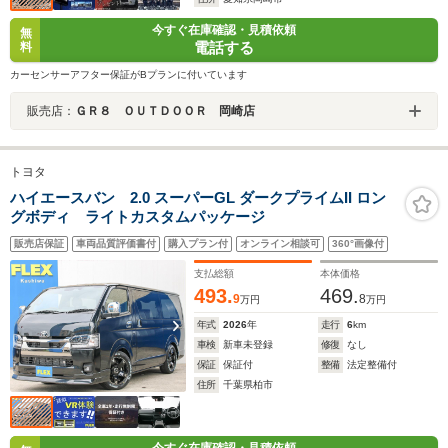
今すぐ在庫確認・見積依頼
無
電話する
料
カーセンサーアフター保証がBプランに付いています
販売店：
ＧＲ８ ＯＵＴＤＯＯＲ 岡崎店
トヨタ
ハイエースバン 2.0 スーパーGL ダークプライムII ロン
グボディ ライトカスタムパッケージ
販売店保証
車両品質評価書付
購入プラン付
オンライン相談可
360°画像付
支払総額
本体価格
493.
469.
9
8
万円
万円
年式
2026
年
走行
6
km
車検
新車未登録
修復
なし
保証
保証付
整備
法定整備付
住所
千葉県柏市