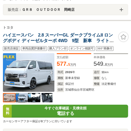
販売店：
ＧＲ８ ＯＵＴＤＯＯＲ 岡崎店
トヨタ
ハイエースバン 2.8 スーパーGL ダークプライムII ロン
グボディ ディーゼルターボ 4WD 9型 新車 ライトカ
スタム済み 1インチローダウン ベットキット アーバ
販売店保証
車両品質評価書付
購入プラン付
オンライン相談可
360°画像付
ングランデアルミホイル ナスカータイヤ アルティメ
ットライプ2LEDテール 両側パワスラ バイビームヘッ
支払総額
本体価格
トライト 寒冷地仕様
577.
549.
5
8
万円
万円
年式
2026
年
走行
11
km
車検
新車未登録
修復
なし
保証
保証付
整備
法定整備付
住所
宮城県仙台市宮城野区
今すぐ在庫確認・見積依頼
無
電話する
料
カーセンサーアフター保証がBプランに付いています