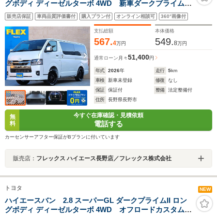
グボディ ディーゼルターボ 4WD 新車ダークプライムII!
ビルドインETC2.0FLEXベッドキットタイプIIFLEXフロ
販売店保証
車両品質評価書付
購入プラン付
オンライン相談可
360°画像付
ントスポイラーFLEXオーバーフェンダーFLEX DELF06
17インチアルミグッドイヤー ナスカータイヤFLEXラムダ
支払総額
本体価格
LEDテール
567.
549.
4
8
万円
万円
51,400
通常ローン
月々
円
年式
2026
年
走行
5
km
車検
新車未登録
修復
なし
保証
保証付
整備
法定整備付
住所
長野県長野市
今すぐ在庫確認・見積依頼
無
電話する
料
カーセンサーアフター保証がBプランに付いています
販売店：
フレックス ハイエース長野店／フレックス株式会社
トヨタ
NEW
ハイエースバン 2.8 スーパーGL ダークプライムII ロン
グボディ ディーゼルターボ 4WD オフロードカスタム