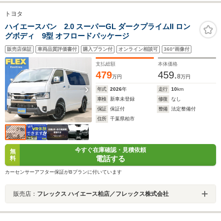
トヨタ
ハイエースバン 2.0 スーパーGL ダークプライムII ロン
グボディ 9型 オフロードパッケージ
販売店保証
車両品質評価書付
購入プラン付
オンライン相談可
360°画像付
支払総額
本体価格
479
459.
8
万円
万円
年式
2026
年
走行
10
km
車検
新車未登録
修復
なし
保証
保証付
整備
法定整備付
住所
千葉県柏市
今すぐ在庫確認・見積依頼
無
電話する
料
カーセンサーアフター保証がBプランに付いています
販売店：
フレックス ハイエース柏店／フレックス株式会社