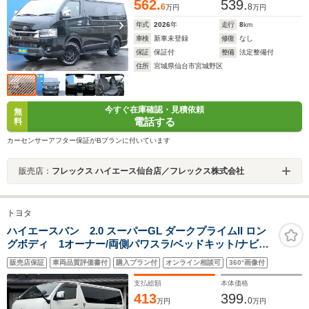
ルランプ
562.
539.
6
8
万円
万円
年式
2026
年
走行
8
km
車検
新車未登録
修復
なし
保証
保証付
整備
法定整備付
住所
宮城県仙台市宮城野区
今すぐ在庫確認・見積依頼
無
電話する
料
カーセンサーアフター保証がBプランに付いています
販売店：
フレックス ハイエース仙台店／フレックス株式会社
トヨタ
ハイエースバン 2.0 スーパーGL ダークプライムII ロン
グボディ 1オーナー/両側パワスラ/ベッドキット/ナビTV/
全方位カメラ/デジタルインナーミラー/コーナーソナー/ス
販売店保証
車両品質評価書付
購入プラン付
オンライン相談可
360°画像付
マートキー/セーフティセンス/サイドバイザー/LEDヘッド
ライト/16inアルミ/ETC/車中泊
支払総額
本体価格
413
399.
0
万円
万円