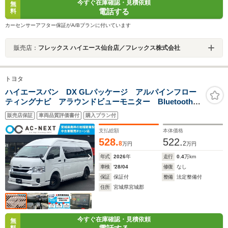
今すぐ在庫確認・見積依頼
無
電話する
料
カーセンサーアフター保証がA/Bプランに付いています
販売店：
フレックス ハイエース仙台店／フレックス株式会社
トヨタ
ハイエースバン DX GLパッケージ アルパインフロー
ティングナビ アラウンドビューモニター Bluetooth
CD DVD LEDヘッドライト フォグランプモデリスタ
販売店保証
車両品質評価書付
購入プラン付
エアロ HDMI USBポート 100Wコンセント ドリン
クホルダー
支払総額
本体価格
528.
522.
8
2
万円
万円
年式
2026
年
走行
0.4
万km
車検
'28/04
修復
なし
保証
保証付
整備
法定整備付
住所
宮城県宮城郡
今すぐ在庫確認・見積依頼
無
料