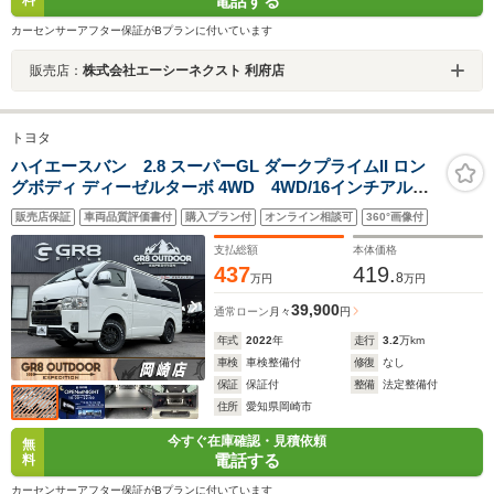
電話する
カーセンサーアフター保証がBプランに付いています
販売店：
株式会社エーシーネクスト 利府店
トヨタ
ハイエースバン 2.8 スーパーGL ダークプライムII ロン
グボディ ディーゼルターボ 4WD 4WD/16インチアルミ/
フロントエアロ/ベットキット/シートカバー/エンジンカバ
販売店保証
車両品質評価書付
購入プラン付
オンライン相談可
360°画像付
ー/両側電動スライドドア/衝突軽減ブレーキ/パノラミック
ビューモニター/純正7インチナビ/キャンピングカー/車中
支払総額
本体価格
泊
437
419.
8
万円
万円
39,900
通常ローン
月々
円
年式
2022
年
走行
3.2
万km
車検
車検整備付
修復
なし
保証
保証付
整備
法定整備付
住所
愛知県岡崎市
今すぐ在庫確認・見積依頼
無
電話する
料
カーセンサーアフター保証がBプランに付いています