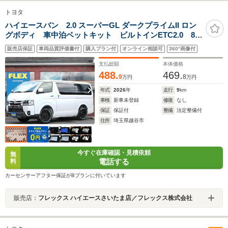
トヨタ
ハイエースバン 2.0 スーパーGL ダークプライムII ロン
グボディ 車中泊ベットキット ビルトインETC2.0 8イ
ンチディスプレイオーディオ トヨタセーフティセンス
販売店保証
車両品質評価書付
購入プラン付
オンライン相談可
360°画像付
3.0 レーダークルーズコントロール Bi-Beamヘッドラ
イト パノラミックビューモニター デジタルインナー
支払総額
本体価格
ミラー
488.
469.
9
8
万円
万円
年式
2026
年
走行
9
km
車検
新車未登録
修復
なし
保証
保証付
整備
法定整備付
住所
埼玉県越谷市
今すぐ在庫確認・見積依頼
無
電話する
料
カーセンサーアフター保証がBプランに付いています
販売店：
フレックス ハイエースさいたま店／フレックス株式会社