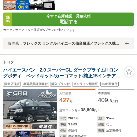
今すぐ在庫確認・見積依頼
無
電話する
料
カーセンサーアフター保証がAプランに付いています
販売店：
フレックス ランクルハイエース仙台泉店／フレックス株式会社
トヨタ
ハイエースバン 2.0 スーパーGL ダークプライムII ロン
グボディ ベッドキット/カーゴマット/純正15インチアル
ミ/衝突軽減ブレーキ/デジタルインナーミラー/LEDヘッド
販売店保証
車両品質評価書付
購入プラン付
オンライン相談可
360°画像付
ライト/7インチナビ/両側小窓付きスライドド
ア/ETC/AC100V/キャンピングカー/車中泊
支払総額
本体価格
427
409.
8
万円
万円
38,800
通常ローン
月々
円
年式
2026
年
走行
35
km
車検
'28/05
修復
なし
保証
保証付
整備
法定整備付
住所
愛知県岡崎市