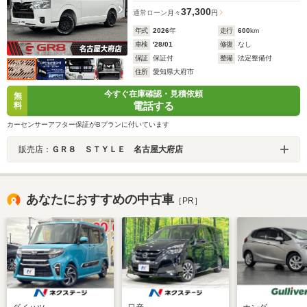
37,300
通常ローン
月々
円
年式
2026
年
走行
600
km
車検
'28/01
修復
なし
保証
保証付
整備
法定整備付
住所
愛知県大府市
今すぐ在庫確認・見積依頼
無
電話する
料
カーセンサーアフター保証がBプランに付いています
販売店：
ＧＲ８ ＳＴＹＬＥ 名古屋大府店
あなたにおすすめの中古車
［PR］