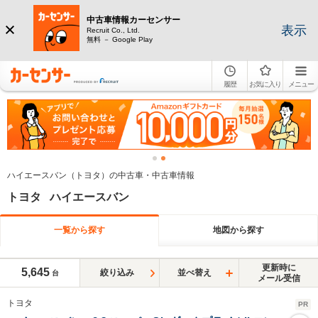
中古車情報カーセンサー
表示
Recruit Co., Ltd.
無料 － Google Play
履歴
お気に入り
メニュー
ハイエースバン（トヨタ）の中古車・中古車情報
トヨタ ハイエースバン
一覧から探す
地図から探す
更新時に
5,645
絞り込み
並べ替え
台
メール受信
トヨタ
PR