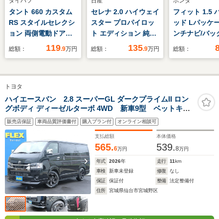
ダイハツ
日産
ホンダ
タント 660 カスタム
セレナ 2.0 ハイウェイ
フィット 1.5
RS スタイルセレクシ
スター プロパイロッ
ッド Lパッケー
ョン 両側電動ドア
ト エディション 純正
ンチナビ/バッ
ナビ バックカメラ
9型ナビ 後席モニタ
ラ/ビルトインE
119
135
総額：
.9
万円
総額：
.9
万円
総額：
衝突被害軽減システ
ー バックカメラ エ
ルーズコントロ
ム 禁煙車 ドラレ
マージェンシーブレー
ハーフレザーシ
コ スマートキー
キ プロパイロット
オートライト/
トヨタ
LEDヘッド ビルトイ
両側電動ドア 禁煙
ッドライト/ス
ンETC 純正15イン
車 コーナーセンサ
ングスイッチ/
ハイエースバン 2.8 スーパーGL ダークプライムII ロン
グボディ ディーゼルターボ 4WD 新車9型 ベットキッ
チアルミ 車線逸脱警
ー スマートキー
エアコン/VSA
ト アーバングランデ17AW ナスカータイヤ ディスプ
報 オートライト オ
ETC 純正16インチ
ュスタート/電
販売店保証
車両品質評価書付
購入プラン付
オンライン相談可
レイオーディオプラス フロントスポイラー オーバー
ートエアコン
AW 誤発進抑制機
ミラー
フェンダー オメガLEDテール 両側パワースライドド
支払総額
本体価格
能 電動パーキング
ア バイビームヘットライト
565.
539.
6
8
万円
万円
年式
2026
年
走行
11
km
車検
新車未登録
修復
なし
保証
保証付
整備
法定整備付
住所
宮城県仙台市宮城野区