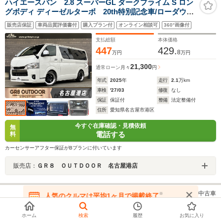
ハイエースバン 2.8 スーパーGL ダークプライム S ロン
グボディ ディーゼルターボ 20th特別記念車/ローダウン/
バッドフェイス/フロントスポイラー/18インチアルミホイ
販売店保証
車両品質評価書付
購入プラン付
オンライン相談可
360°画像付
ール/リーガルフェンダー/ベッドキット/純正ナビ/パノラ
ミックビューモニター/パワースライドドア
支払総額
本体価格
447
429.
8
万円
万円
21,300
通常ローン
月々
円
年式
2025
年
走行
2.1
万km
車検
'27/03
修復
なし
保証
保証付
整備
法定整備付
住所
愛知県名古屋市港区
今すぐ在庫確認・見積依頼
無
電話する
料
カーセンサーアフター保証がBプランに付いています
販売店：
ＧＲ８ ＯＵＴＤＯＯＲ 名古屋港店
トヨタ ハイエースバン（全国）の中古車
※
人気のクルマは平均1ヶ月で掲載終了
在庫が無くなる前にお問い合わせください
1
ホーム
検索
履歴
お気に入り
/189