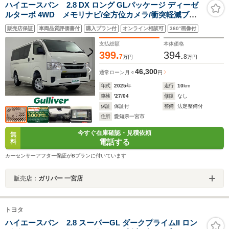
ハイエースバン 2.8 DX ロング GLパッケージ ディーゼ
ルターボ 4WD メモリナビ/全方位カメラ/衝突軽減ブレ
ーキ/両側スライドドア/レーンキープアシスト/オートマチ
販売店保証
車両品質評価書付
購入プラン付
オンライン相談可
360°画像付
ックハイビーム/純正フロアマット/リモコンキ
ー/Bluetooth/AC100V電源/横滑り防止装置/オートライト/
支払総額
本体価格
電動格納ミラー
399.
394.
7
8
万円
万円
46,300
通常ローン
月々
円
年式
2025
年
走行
10
km
車検
'27/04
修復
なし
保証
保証付
整備
法定整備付
住所
愛知県一宮市
今すぐ在庫確認・見積依頼
無
電話する
料
カーセンサーアフター保証がBプランに付いています
販売店：
ガリバー 一宮店
トヨタ
ハイエースバン 2.8 スーパーGL ダークプライムII ロン