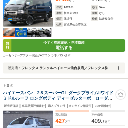
4
8
万円
万円
オ
年式
2026
年
走行
9
km
車検
新車未登録
修復
なし
保証
保証付
整備
法定整備付
住所
宮城県仙台市泉区
今すぐ在庫確認・見積依頼
無
電話する
料
カーセンサーアフター保証がAプランに付いています
販売店：
フレックス ランクルハイエース仙台泉店／フレックス株式会社
トヨタ
ハイエースバン 2.8 スーパーGL ダークプライムIIワイド
ミドルルーフ ロングボディ ディーゼルターボ ローダウ
ン/アルパインBIGXナビ/メティオサウンド/パワースライ
販売店保証
車両品質評価書付
購入プラン付
オンライン相談可
360°画像付
ドドア/デジタルインナーミラー/パノラミックビューモニ
ター/ベッドキット/17インチアルミホイール/社外ショック
支払総額
本体価格
アブソーバー
427
409.
8
万円
万円