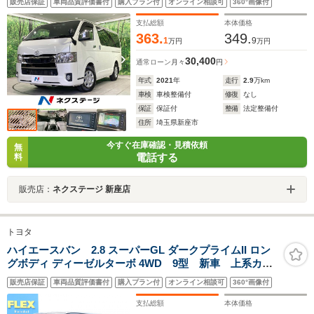
販売店保証
車両品質評価書付
購入プラン付
オンライン相談可
360°画像付
ドア LEDヘッドランプ セーフティセンス ブラック
天井 ウッドコンビステアリング 合皮ハーフレザーシ
支払総額
本体価格
ート ビルトインETC
363.
349.
1
9
万円
万円
30,400
通常ローン
月々
円
年式
2021
年
走行
2.9
万km
車検
車検整備付
修復
なし
保証
保証付
整備
法定整備付
住所
埼玉県新座市
今すぐ在庫確認・見積依頼
無
電話する
料
販売店：
ネクステージ 新座店
トヨタ
ハイエースバン 2.8 スーパーGL ダークプライムII ロン
グボディ ディーゼルターボ 4WD 9型 新車 上系カス
タム ティーフォーススポイラー オーバーフェンダ
販売店保証
車両品質評価書付
購入プラン付
オンライン相談可
360°画像付
ー NT-1アルミ&ダンロップRTタイヤ 両側パワースラ
イドドア 寒冷地仕様 ベットキット オメガLEDテー
支払総額
本体価格