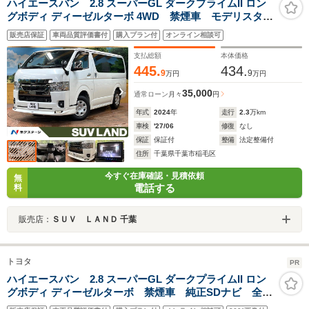
ハイエースバン 2.8 スーパーGL ダークプライムII ロン
グボディ ディーゼルターボ 4WD 禁煙車 モデリスタエ
アロ 11型BIGX 全周囲カメラ デジタルインナーミラ
販売店保証
車両品質評価書付
購入プラン付
オンライン相談可
ー 両側電動ドア 衝突軽減 レーンアシスト オート
マチックハイビーム クリアランスソナー AC100V電源
支払総額
本体価格
445.
434.
9
9
万円
万円
35,000
通常ローン
月々
円
年式
2024
年
走行
2.3
万km
車検
'27/06
修復
なし
保証
保証付
整備
法定整備付
住所
千葉県千葉市稲毛区
今すぐ在庫確認・見積依頼
無
電話する
料
販売店：
ＳＵＶ ＬＡＮＤ 千葉
トヨタ
PR
ハイエースバン 2.8 スーパーGL ダークプライムII ロン
グボディ ディーゼルターボ 禁煙車 純正SDナビ 全周
囲カメラ デジタルインナーミラー 両側電動スライド