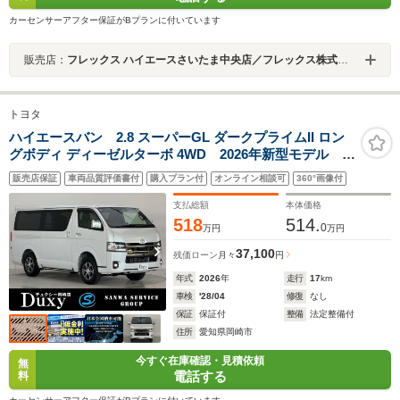
カーセンサーアフター保証がBプランに付いています
販売店：
フレックス ハイエースさいたま中央店／フレックス株式会社
トヨタ
ハイエースバン 2.8 スーパーGL ダークプライムII ロン
グボディ ディーゼルターボ 4WD 2026年新型モデル 専
用8インチコネクトナビ AppleCarPlay 15インチアル
販売店保証
車両品質評価書付
購入プラン付
オンライン相談可
360°画像付
ミホイール パノラミックビューモニター デジタルイ
ンナーミラー 両側パワースライドドア シートヒータ
支払総額
本体価格
ー LEDヘッドランプ 寒冷地仕様
518
514.
0
万円
万円
37,100
残価ローン
月々
円
年式
2026
年
走行
17
km
車検
'28/04
修復
なし
保証
保証付
整備
法定整備付
住所
愛知県岡崎市
今すぐ在庫確認・見積依頼
無
電話する
料