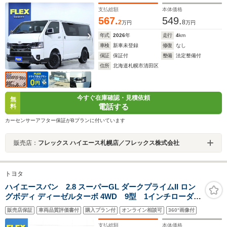
ポ ベットキット LEDテール ベットキット ディス
支払総額
本体価格
プレイAD ETC
567.
549.
2
8
万円
万円
年式
2026
年
走行
4
km
車検
新車未登録
修復
なし
保証
保証付
整備
法定整備付
住所
北海道札幌市清田区
今すぐ在庫確認・見積依頼
無
電話する
料
カーセンサーアフター保証がBプランに付いています
販売店：
フレックス ハイエース札幌店／フレックス株式会社
トヨタ
ハイエースバン 2.8 スーパーGL ダークプライムII ロン
グボディ ディーゼルターボ 4WD 9型 1インチローダウ
ン ベッドキット DelfinoLineフロントスポイラー オ
販売店保証
車両品質評価書付
購入プラン付
オンライン相談可
360°画像付
ーバーフェンダー DELF03 17インチAW ナスカータ
イヤ TYPE2ベッドキット 純正8インチDA ETC
支払総額
本体価格