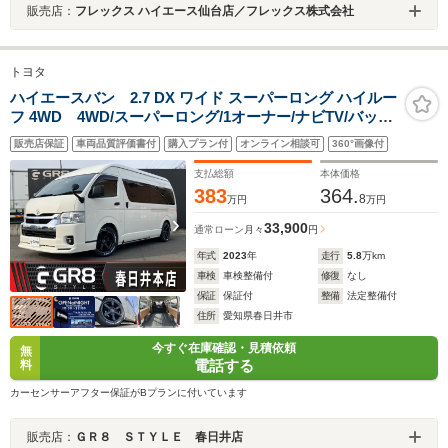
販売店：
フレックス ハイエース仙台店／フレックス株式会社
トヨタ
ハイエースバン 2.7 DX ワイド スーパーロング ハイルー
フ 4WD 4WD/スーパーロング/1オーナー/ナビTV/バック
カメラ/ETC/ドライブレコーダー/モデリスタフロントスポ
販売店保証
車両品質評価書付
購入プラン付
オンライン相談可
360°画像付
イラー/17inアルミホイール/LEDフォグライト/ローダウ
ン/カヤバショックアブソーバー
支払総額
本体価格
383
364.
8
万円
万円
33,900
通常ローン
月々
円
年式
2023
年
走行
5.8
万km
車検
車検整備付
修復
なし
保証
保証付
整備
法定整備付
住所
愛知県春日井市
今すぐ在庫確認・見積依頼
無
電話する
料
カーセンサーアフター保証がBプランに付いています
販売店：
ＧＲ８ ＳＴＹＬＥ 春日井店