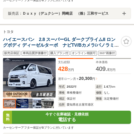
カーセンサーアフター保証がBプランに付いています
販売店：
Ｄｕｘｙ（デュクシー）岡崎店 （株）三和サービス
トヨタ
ハイエースバン 2.8 スーパーGL ダークプライムII ロン
グボディ ディーゼルターボ ナビTV/Bカメラ/パノラミッ
クビューM/デジタルインナーM/モデリスタフルエアロ/ロ
販売店保証
車両品質評価書付
購入プラン付
オンライン相談可
360°画像付
ーダウン/17inアルミ/ウインカードアミラー/パワースライ
ドドア/大型センターコンソール/ベッドキット
支払総額
本体価格
428
409.
8
万円
万円
20,300
通常ローン
月々
円
年式
2022
年
走行
1.6
万km
車検
車検整備付
修復
なし
保証
保証付
整備
法定整備付
住所
愛知県名古屋市港区
今すぐ在庫確認・見積依頼
無
電話する
料
カーセンサーアフター保証がBプランに付いています