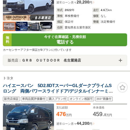
20,200
通常ローン
月々
円
年式
2022
年
走行
4.6
万km
車検
車検整備付
修復
なし
保証
保証付
整備
法定整備付
住所
愛知県名古屋市港区
今すぐ在庫確認・見積依頼
無
電話する
料
カーセンサーアフター保証がBプランに付いています
販売店：
ＧＲ８ ＯＵＴＤＯＯＲ 名古屋港店
トヨタ
ハイエースバン 5D2.8DTスーパーGLダークプライムS
ロング 両側パワースライドドア/デジタルインナーミラ
ー/パノラミックビューモニター/クリアランスソナー/GR8
販売店保証
車両品質評価書付
購入プラン付
オンライン相談可
360°画像付
フルエアロ/センターコンソール/WALD17インチアルミ/ケ
ンウッド7インチナビ/ローダウン
支払総額
本体価格
476
459.
8
万円
万円
44,200
通常ローン
月々
円