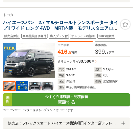
トヨタ
ハイエースバン 2.7 マルチロールトランスポーター タイ
プII ワイド ロング 4WD MRT内装 モデリスタエアロ
ベッドキット フローリング施工 エンジンフードカバ
販売店保証
車両品質評価書付
購入プラン付
オンライン相談可
360°画像付
ー フロアマット 17インチアルミ ナスカータイヤ
オーバーフェンダー デジタルインナーミラー パノラ
支払総額
本体価格
ミックビューモニター
416.
399.
5
8
万円
万円
39,500
通常ローン
月々
円
年式
2022
年
走行
3.6
万km
車検
'26/12
修復
なし
保証
保証付
整備
法定整備付
住所
神奈川県相模原市南区
今すぐ在庫確認・見積依頼
無
電話する
料
カーセンサーアフター保証がBプランに付いています
販売店：
フレックスオート ハイエース横浜町田インター店／フレックスオート株式会社