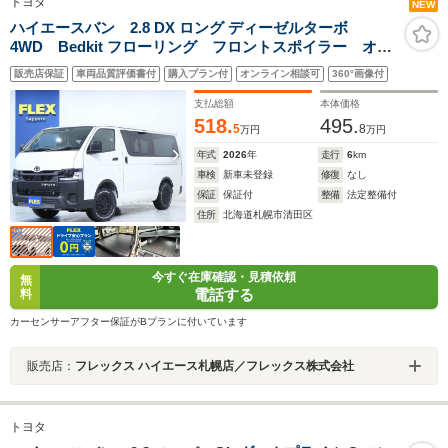
トヨタ
NEW
ハイエースバン 2.8 DX ロング ディーゼルターボ
4WD Bedkit フローリング フロントスポイラー オー
バーフェンダー ホイール16in タイヤ16in テールラン
販売店保証
車両品質評価書付
購入プラン付
オンライン相談可
360°画像付
プ ベッドキット シートカバー デジタルインナーミ
ラ PVM リアヒーター リアクーラー イージークロ
支払総額
本体価格
ーザ
518.
495.
5
8
万円
万円
年式
2026
年
走行
6
km
車検
新車未登録
修復
なし
保証
保証付
整備
法定整備付
住所
北海道札幌市清田区
今すぐ在庫確認・見積依頼
無
電話する
料
カーセンサーアフター保証がBプランに付いています
販売店：
フレックス ハイエース札幌店／フレックス株式会社
トヨタ