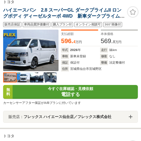
トヨタ
ハイエースバン 2.8 スーパーGL ダークプライムII ロン
グボディ ディーゼルターボ 4WD 新車ダークプライム
2 フロントスポイラー サイドステップ リアディフェ
販売店保証
車両品質評価書付
購入プラン付
オンライン相談可
360°画像付
ーサー 両側パワースライドドア 089パールホワイト
バイビームヘットライト 1インチローダウン デルフ06
支払総額
本体価格
アルミ ベット付き
596.
569.
4
8
万円
万円
年式
2026
年
走行
11
km
車検
新車未登録
修復
なし
保証
保証付
整備
法定整備付
住所
宮城県仙台市宮城野区
今すぐ在庫確認・見積依頼
無
電話する
料
カーセンサーアフター保証がA/Bプランに付いています
販売店：
フレックス ハイエース仙台店／フレックス株式会社
トヨタ