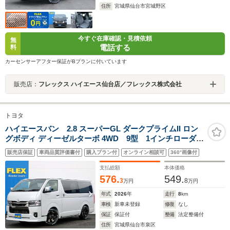
住所
宮城県仙台市宮城野区
今すぐ在庫確認・見積依頼
無
電話する
料
カーセンサーアフター保証がBプランに付いています
販売店：
フレックス ハイエース仙台店／フレックス株式会社
トヨタ
ハイエースバン 2.8 スーパーGL ダークプライムII ロン
グボディ ディーゼルターボ 4WD 9型 1インチローダウ
ン ベッドキット DelfinoLineフロントスポイラー オー
販売店保証
車両品質評価書付
購入プラン付
オンライン相談可
360°画像付
バーフェンダー ラムダLEDテールランプ 8インチディ
スプレイオーディオ クルーズコントロール シートヒ
支払総額
本体価格
ーター 寒冷地仕様
576.
549.
3
8
万円
万円
年式
2026
年
走行
8
km
車検
新車未登録
修復
なし
保証
保証付
整備
法定整備付
住所
宮城県仙台市泉区