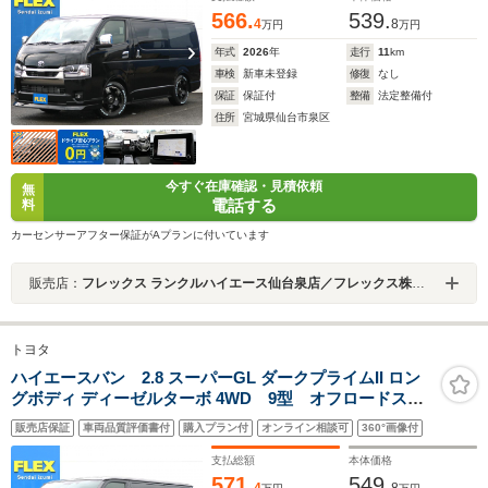
566.
539.
4
8
万円
万円
年式
2026
年
走行
11
km
車検
新車未登録
修復
なし
保証
保証付
整備
法定整備付
住所
宮城県仙台市泉区
今すぐ在庫確認・見積依頼
無
電話する
料
カーセンサーアフター保証がAプランに付いています
販売店：
フレックス ランクルハイエース仙台泉店／フレックス株式会社
トヨタ
ハイエースバン 2.8 スーパーGL ダークプライムII ロン
グボディ ディーゼルターボ 4WD 9型 オフロードスタ
イル TYPE2ベッドキット T-Forceフロントスポイラ
販売店保証
車両品質評価書付
購入プラン付
オンライン相談可
360°画像付
ー DelfinoLineオーバーフェンダー DEAN
BJMEXICAN16インチAW GRAND TREKタイヤ
支払総額
本体価格
ClassicLEDテールランプ 純正8ディスプレイオーディ
571.
549.