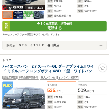
年式
2025
年
走行
500
km
車検
'27/12
修復
なし
保証
保証付
整備
法定整備付
住所
愛知県春日井市
今すぐ在庫確認・見積依頼
無
電話する
料
カーセンサーアフター保証がBプランに付いています
販売店：
ＧＲ８ ＳＴＹＬＥ 春日井店
トヨタ
ハイエースバン 2.7 スーパーGL ダークプライムII ワイ
ド ミドルルーフ ロングボディ 4WD 9型 ワイドバン
アルティメットタイプ2スモークテール デルフ01-18ア
販売店保証
車両品質評価書付
購入プラン付
オンライン相談可
ルミ ヨコハマパラダタイヤ ディスプレイオーディオ
プラス フロントスポイラー オーバーフェンダー 小
支払総額
本体価格
窓付ドア 寒冷地仕様
535.
509.
5
8
万円
万円
年式
2026
年
走行
11
km
車検
新車未登録
修復
なし
保証
保証付
整備
法定整備付