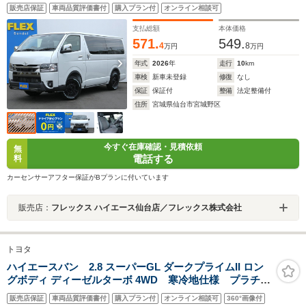
BJメキシカン16インチアルミ グラントレックRTタイ
販売店保証
車両品質評価書付
購入プラン付
オンライン相談可
ヤ ディスプレイオーディオプラス クラシックテー
ル ティーフォース フェンダー ベットキット バイ
支払総額
本体価格
ビームヘットライト 寒冷地仕様
571.
549.
4
8
万円
万円
年式
2026
年
走行
10
km
車検
新車未登録
修復
なし
保証
保証付
整備
法定整備付
住所
宮城県仙台市宮城野区
今すぐ在庫確認・見積依頼
無
電話する
料
カーセンサーアフター保証がBプランに付いています
販売店：
フレックス ハイエース仙台店／フレックス株式会社
トヨタ
ハイエースバン 2.8 スーパーGL ダークプライムII ロン
グボディ ディーゼルターボ 4WD 寒冷地仕様 プラチナ
ホワイトパール パワスラ デジタルインナーミラー
販売店保証
車両品質評価書付
購入プラン付
オンライン相談可
360°画像付
アルミ16in タイヤ16in フロントスポイラー リアス