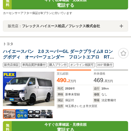
今すぐ在庫確認・見積依頼
無
電話する
料
カーセンサーアフター保証がBプランに付いています
販売店：
フレックス ハイエース柏店／フレックス株式会社
トヨタ
ハイエースバン 2.0 スーパーGL ダークプライムII ロン
グボディ オーバーフェンダー フロントエアロ RTタ
イヤ 16インチAW LEDテール ベッドキット デジタ
販売店保証
車両品質評価書付
購入プラン付
オンライン相談可
360°画像付
ルインナーミラー パノラミックビューモニター 電動
ドア LEDヘッドライト 8インチDA HDMI トヨタセ
支払総額
本体価格
ーフティ
490.
469.
2
8
万円
万円
年式
2026
年
走行
10
km
車検
新車未登録
修復
なし
保証
保証付
整備
法定整備付
住所
埼玉県さいたま市大宮区
今すぐ在庫確認・見積依頼
無
電話する
料