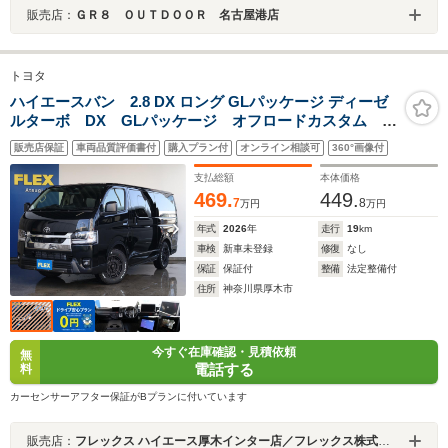
販売店：
ＧＲ８ ＯＵＴＤＯＯＲ 名古屋港店
トヨタ
ハイエースバン 2.8 DX ロング GLパッケージ ディーゼ
ルターボ DX GLパッケージ オフロードカスタム 新
品オリジナルベッドキットtype2 新品オリジナルBJメキ
販売店保証
車両品質評価書付
購入プラン付
オンライン相談可
360°画像付
シカンアルミホイール 車中泊 キャンプ 休憩 街
乗り 仕事
支払総額
本体価格
469.
449.
7
8
万円
万円
年式
2026
年
走行
19
km
車検
新車未登録
修復
なし
保証
保証付
整備
法定整備付
住所
神奈川県厚木市
今すぐ在庫確認・見積依頼
無
電話する
料
カーセンサーアフター保証がBプランに付いています
販売店：
フレックス ハイエース厚木インター店／フレックス株式会社