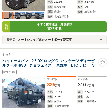
年式
2019
年
走行
3.1
万km
車検
車検整備付
修復
なし
保証
保証付
整備
法定整備付
住所
北海道帯広市
今すぐ在庫確認・見積依頼
無
電話する
料
販売店：
オートショップ道央 オートボーイ帯広店
トヨタ
ハイエースバン 2.8 DX ロング GLパッケージ ディーゼ
ルターボ 4WD 丸目フェイス 禁煙車 ETC ナビ TV
販売店保証
支払総額
本体価格
325
310.
0
万円
万円
年式
2021
年
走行
4.3
万km
車検
'27/05
修復
なし
保証
保証付
整備
法定整備付
住所
北海道帯広市