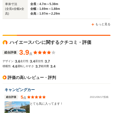
車体寸法
全長：4.7m～5.38m
(全長x全幅x全
全幅：1.69m～1.88m
高)
全高：1.97m～2.29m
もっと見る
ハイエースバンに関するクチコミ・評価
3.9
総合評価
点
3.6
3.4
3.7
デザイン :
走行性 :
居住性 :
4.6
3.7
3.4
積載性 :
運転しやすさ :
維持費 :
評価の高いレビュー・評判
キャンピングカー
5
総合評価
2021/06/17投稿
点
とても気に入ってます！