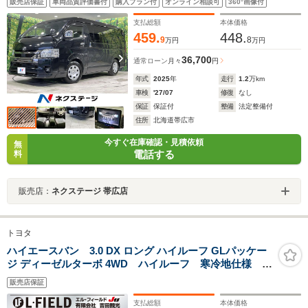
販売店保証
車両品質評価書付
購入プラン付
オンライン相談可
360°画像付
仕様 100V電源 セーフティセンス 禁煙車 コーナー
センサー スマートキー LEDヘッド ビルトイン
支払総額
本体価格
ETC オートハイビーム
459.
448.
9
8
万円
万円
36,700
通常ローン
月々
円
年式
2025
年
走行
1.2
万km
車検
'27/07
修復
なし
保証
保証付
整備
法定整備付
住所
北海道帯広市
今すぐ在庫確認・見積依頼
無
電話する
料
販売店：
ネクステージ 帯広店
トヨタ
ハイエースバン 3.0 DX ロング ハイルーフ GLパッケー
ジ ディーゼルターボ 4WD ハイルーフ 寒冷地仕様 5
ドア 3000CCディーゼルターボ車 リアヒーター・クー
販売店保証
ラー 社外ナビ・フルセグTV・バックカメラ
支払総額
本体価格