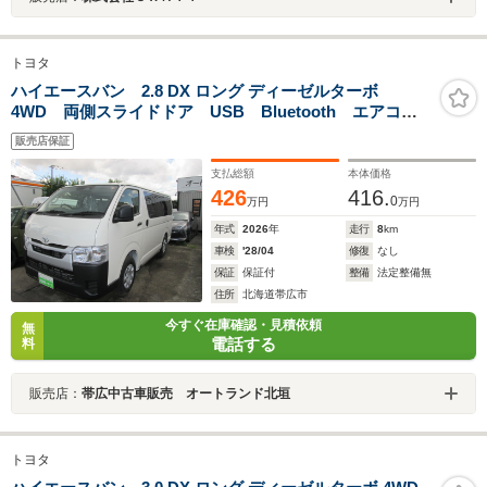
トヨタ
ハイエースバン 2.8 DX ロング ディーゼルターボ
4WD 両側スライドドア USB Bluetooth エアコン
バックカメラ アダプティブクルーズコントロール
販売店保証
支払総額
本体価格
426
416.
0
万円
万円
年式
2026
年
走行
8
km
車検
'28/04
修復
なし
保証
保証付
整備
法定整備無
住所
北海道帯広市
今すぐ在庫確認・見積依頼
無
電話する
料
販売店：
帯広中古車販売 オートランド北垣
トヨタ