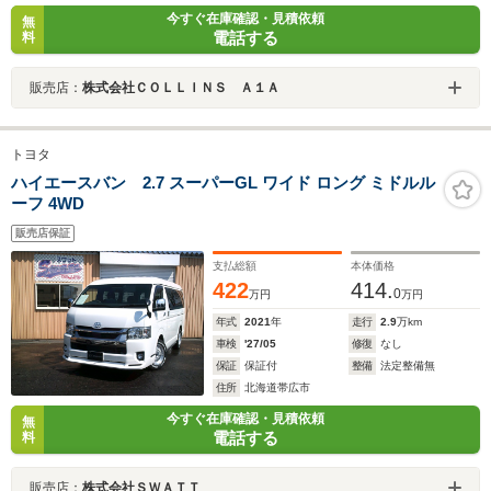
今すぐ在庫確認・見積依頼
無
電話する
料
販売店：
株式会社ＣＯＬＬＩＮＳ Ａ１Ａ
トヨタ
ハイエースバン 2.7 スーパーGL ワイド ロング ミドルル
ーフ 4WD
販売店保証
支払総額
本体価格
422
414.
0
万円
万円
年式
2021
年
走行
2.9
万km
車検
'27/05
修復
なし
保証
保証付
整備
法定整備無
住所
北海道帯広市
今すぐ在庫確認・見積依頼
無
電話する
料
販売店：
株式会社ＳＷＡＴＴ