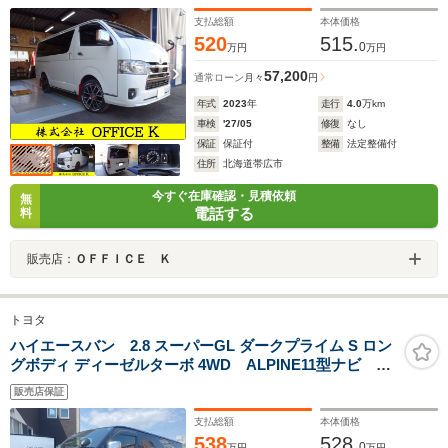
支払総額
本体価格
520
515.
0
万円
万円
57,200
通常ローン
月々
円
年式
2023
年
走行
4.0
万km
車検
'27/05
修復
なし
保証
保証付
整備
法定整備付
住所
北海道帯広市
今すぐ在庫確認・見積依頼
無
電話する
料
販売店：
ＯＦＦＩＣＥ Ｋ
トヨタ
ハイエースバン 2.8 スーパーGL ダークプライム S ロン
グボディ ディーゼルターボ 4WD ALPINE11型ナビ フ
ルセグTV バックカメラ CD DVD 17新品タイ
販売店保証
ヤ 17アルミホイール 4WD 衝突被害軽減システム
両側電動スライドドア オートマチックハイビーム ス
支払総額
本体価格
マートキー
538
528.
0
万円
万円