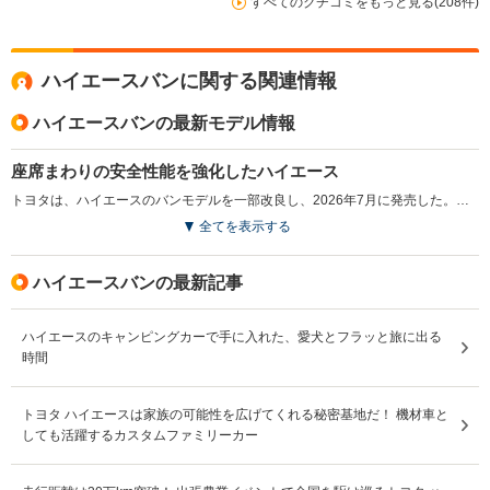
すべてのクチコミをもっと見る(208件)
ハイエースバンに関する関連情報
ハイエースバンの最新モデル情報
座席まわりの安全性能を強化したハイエース
トヨタは、ハイエースのバンモデルを一部改良し、2026年7月に発売した。今回の改良では、座席まわりの安全性能に関する見直しが行われ、座席の強度や固定機構、ヘッドレストなどについて定めた国連欧州経済委員会（UNECE）の車両安全規則に適合した。併せて詳細な装備の見直しが行われている。（2026.6）
全てを表示する
ハイエースバンの最新記事
ハイエースのキャンピングカーで手に入れた、愛犬とフラッと旅に出る
時間
トヨタ ハイエースは家族の可能性を広げてくれる秘密基地だ！ 機材車と
しても活躍するカスタムファミリーカー