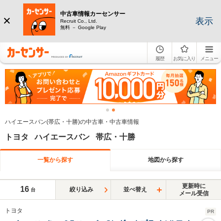
中古車情報カーセンサー
表示
Recruit Co., Ltd.
無料 － Google Play
履歴
お気に入り
メニュー
ハイエースバン(帯広・十勝)の中古車・中古車情報
トヨタ ハイエースバン 帯広・十勝
一覧から探す
地図から探す
更新時に
16
絞り込み
並べ替え
台
メール受信
トヨタ
PR