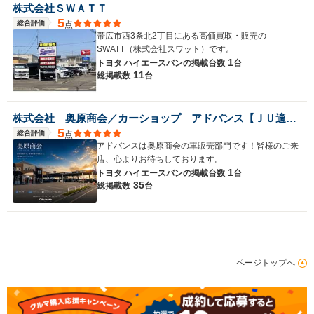
株式会社ＳＷＡＴＴ
5
総合評価
点
帯広市西3条北2丁目にある高価買取・販売の
SWATT（株式会社スワット）です。
1
トヨタ ハイエースバンの
掲載台数
台
11
総掲載数
台
株式会社 奥原商会／カーショップ アドバンス【ＪＵ適正販売店】
5
総合評価
点
アドバンスは奥原商会の車販売部門です！皆様のご来
店、心よりお待ちしております。
1
トヨタ ハイエースバンの
掲載台数
台
35
総掲載数
台
ページトップへ