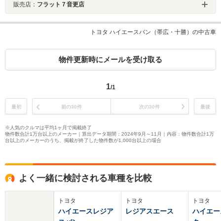
販売店：
フラット７音更店
トヨタ ハイエースバン（帯広・十勝）の中古車
物件更新時にメールを受け取る
1
/1
最初
前の30件
次の30件
最後
※人気のクルマは平均1ヶ月で掲載終了
物件数合計1万台以上のメーカー｜算出データ期間：2024年9月～11月｜内容：物件数合計1万
台以上のメーカーのうち、掲載が終了した物件数が1,000台以上の場合
よく一緒に検討される車種を比較
トヨタ
トヨタ
トヨタ
ハイエースレジア
レジアスエース
ハイエー