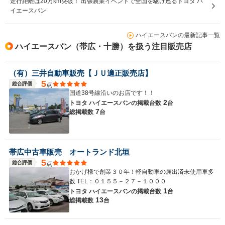
走行距離は20万km突破！ 出張農業イベントで全国を駆け巡るトヨタ ハ
イエースバン
ハイエースバンの最新記事一覧
ハイエースバン（帯広・十勝）を扱う注目販売店
（有）三井自動車販売【ＪＵ適正販売店】
5
総合評価
点
国道38号線沿いのお店です！！
2
トヨタ ハイエースバンの
掲載台数
台
7
総掲載数
台
帯広中古車販売 オートランド北垣
5
総合評価
点
おかげ様で創業３０年！軽自動車の届出済未使用車多
数 TEL：０１５５－２７－１０００
1
トヨタ ハイエースバンの
掲載台数
台
13
総掲載数
台