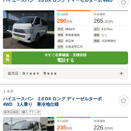
ハイエースバン 3.0 DX ロング ディーゼルターボ 4WD
支払総額
本体価格
280
265.
0
万円
万円
年式
2012
年
走行
3.1
万km
車検
車検整備無
修復
なし
保証
保証無
整備
法定整備付
住所
北海道帯広市
今すぐ在庫確認・見積依頼
無
電話する
料
販売店：
Ｇｒｅｅｎ Ｂａｓｅ
トヨタ
ハイエースバン 2.8 DX ロング ディーゼルターボ
4WD 3人乗り 寒冷地仕様
販売店保証
購入プラン付
支払総額
本体価格
235
226.
0
万円
万円