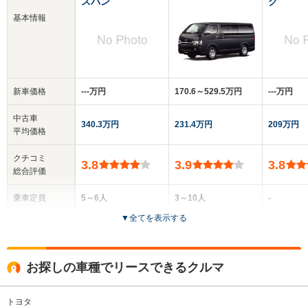
スバン
ク
基本情報
新車価格
‐‐‐万円
170.6～529.5万円
‐‐‐万円
中古車
340.3万円
231.4万円
209万円
平均価格
クチコミ
3.8
3.9
3.8
総合評価
乗車定員
5～6人
3～10人
-
▼
全てを表示する
ドア数
4～5ドア
4～5ドア
2～4ドア
全高
全高
お探しの車種でリースできるクルマ
-m
1.97m～2.29m
-
トヨタ