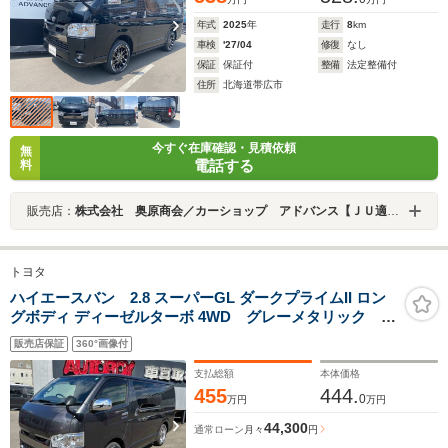
年式
2025
年
走行
8
km
車検
'27/04
修復
なし
保証
保証付
整備
法定整備付
住所
北海道帯広市
今すぐ在庫確認・見積依頼
無
電話する
料
販売店：
株式会社 奥原商会／カーショップ アドバンス【ＪＵ適正販売店】
トヨタ
ハイエースバン 2.8 スーパーGL ダークプライムII ロン
グボディ ディーゼルターボ 4WD グレーメタリック
415COBRAクリーンルック3フロントスポイラー ステー
販売店保証
360°画像付
ジ2ルーフスポイラー バッドフェイスBY2ボンネット
バッドラッカー17インチAW ヨコハマPARADA17イン
支払総額
本体価格
チホワイトレター
455
444.
0
万円
万円
44,300
通常ローン
月々
円