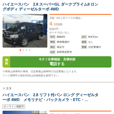
ハイエースバン 2.8 スーパーGL ダークプライムII ロン
全幅
全幅
サイズ
グボディ ディーゼルターボ 4WD
-m
1.7m～1.88m
-
全長
全長
(全長x全幅x全高)
-m
4.7m～5.38m
月額（
60
ヵ月リースの場合）
4.
58
万円
頭金
0
円
ボーナス払いなし
ホイールベース
ホイールベース
ホイー
年式
2022
年
走行
9.0
万km
-m
-m
車検
車検整備付
修復
なし
保証
保証付
整備
法定整備付
住所
長野県長野市
今すぐ在庫確認・見積依頼
無
WLTCモード
電話する
料
-
-
-
燃費
※車検は納車時の車検、法定整備は納車時の法定整備となります。
リース期間中の契約内容は詳細画面を参照下さい。
トヨタ
排気量
1998～2985cc
1998～2982cc
1800～28
ハイエースバン 2.8 リフト付バン ロング ディーゼルタ
ーボ 4WD メモリナビ・バックカメラ・ETC・
駆動方式
FR、4WD
FR、4WD
FR、4WD
Bluetooth・衝突回避軽減・キーレス・トヨタ・ハイエー
オンライン相談可
スバン・リフト付き・6人