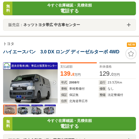
今すぐ在庫確認・見積依頼
無
電話する
料
販売店：
ネッツトヨタ帯広 中古車センター
トヨタ
NEW
ハイエースバン 3.0 DX ロング ディーゼルターボ 4WD
支払総額
本体価格
139.
129.
8
0
万円
万円
年式
2008
年
走行
23.5
万Km
車検
車検整備付
修復
なし
保証
保証無
整備
法定整備付
住所
北海道帯広市
今すぐ在庫確認・見積依頼
無
電話する
料