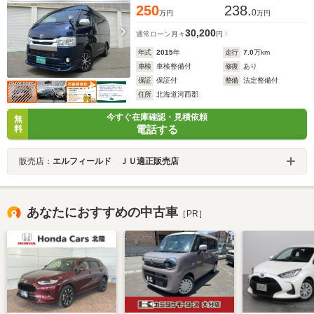
250
238.
0
万円
万円
30,200
通常ローン
月々
円
年式
2015
年
走行
7.0
万km
車検
車検整備付
修復
あり
保証
保証付
整備
法定整備付
住所
北海道河西郡
今すぐ在庫確認・見積依頼
無
電話する
料
販売店：
エルフィールド ＪＵ適正販売店
あなたにおすすめの中古車
［PR］