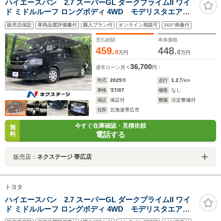
ハイエースバン 2.7 スーパーGL ダークプライムII ワイ
ド ミドルルーフ ロングボディ 4WD モデリスタエア
ロ BIG-X11インチナビ 4WD 全周囲カメラ 寒冷地
販売店保証
車両品質評価書付
購入プラン付
オンライン相談可
360°画像付
仕様 100V電源 セーフティセンス 禁煙車 コーナー
センサー スマートキー LEDヘッド ビルトイン
支払総額
本体価格
ETC オートハイビーム
459.
448.
9
8
万円
万円
36,700
通常ローン
月々
円
年式
2025
年
走行
1.2
万km
車検
'27/07
修復
なし
保証
保証付
整備
法定整備付
住所
北海道帯広市
今すぐ在庫確認・見積依頼
無
電話する
料
販売店：
ネクステージ 帯広店
トヨタ
ハイエースバン 2.7 スーパーGL ダークプライムII ワイ
ド ミドルルーフ ロングボディ 4WD モデリスタエア
ロ BIG-X11インチナビ 4WD 全周囲カメラ 寒冷地