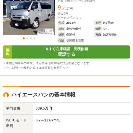
月額（
60
ヵ月リースの場合）
9.
71
万円
頭金
0
円
ボーナス払いなし
年式
2023
年
走行
0.3
万km
車検
車検整備付
修復
なし
保証
保証付
整備
法定整備付
住所
福岡県古賀市
今すぐ在庫確認・見積依頼
無
電話する
料
※車検は納車時の車検、法定整備は納車時の法定整備となります。
リース期間中の契約内容は詳細画面を参照下さい。
ハイエースバンの基本情報
平均価格
339.5万円
WLTCモード
6.2～12.6km/L
燃費