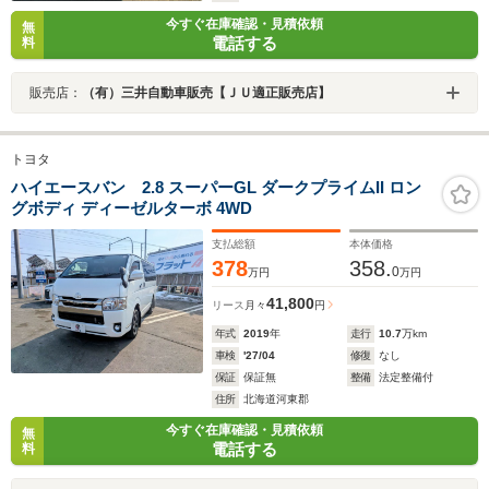
今すぐ在庫確認・見積依頼
無
電話する
料
販売店：
（有）三井自動車販売【ＪＵ適正販売店】
トヨタ
ハイエースバン 2.8 スーパーGL ダークプライムII ロン
グボディ ディーゼルターボ 4WD
支払総額
本体価格
378
358.
0
万円
万円
41,800
リース
月々
円
年式
2019
年
走行
10.7
万km
車検
'27/04
修復
なし
保証
保証無
整備
法定整備付
住所
北海道河東郡
今すぐ在庫確認・見積依頼
無
電話する
料