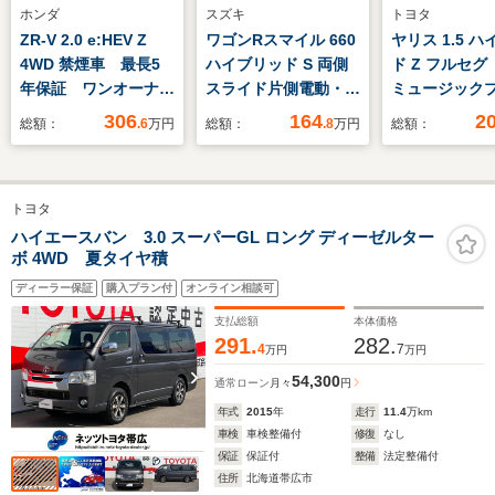
ホンダ
スズキ
トヨタ
ZR-V 2.0 e:HEV Z
ワゴンRスマイル 660
ヤリス 1.5 
4WD 禁煙車 最長5
ハイブリッド S 両側
ド Z フルセ
年保証 ワンオーナ
スライド片側電動・ク
ミュージック
ー honda純正ナ
リアランスソナー
ー接続可 シ
306
164
2
総額：
.6
万円
総額：
.8
万円
総額：
ビ 全方位カメラ
ター バック
Bluetoothオーディ
オートマチッ
オ ドライブレコー
ーム 車線逸
トヨタ
ダー 電動テールゲー
衝突被害軽減
ト 衝突軽減ブレー
ム ETC 
ハイエースバン 3.0 スーパーGL ロング ディーゼルター
ボ 4WD 夏タイヤ積
キ 踏み間違い防止
LEDヘッドラ
ETC LEDヘッドライ
イドリングス
ディーラー保証
購入プラン付
オンライン相談可
ト
支払総額
本体価格
291.
282.
4
7
万円
万円
54,300
通常ローン
月々
円
年式
2015
年
走行
11.4
万km
車検
車検整備付
修復
なし
保証
保証付
整備
法定整備付
住所
北海道帯広市