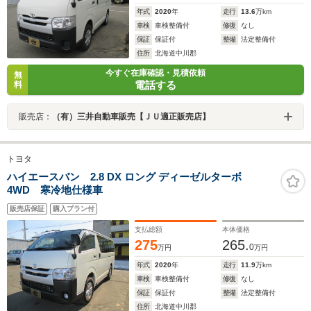
年式
2020
年
走行
13.6
万km
車検
車検整備付
修復
なし
保証
保証付
整備
法定整備付
住所
北海道中川郡
今すぐ在庫確認・見積依頼
無
電話する
料
販売店：
（有）三井自動車販売【ＪＵ適正販売店】
トヨタ
ハイエースバン 2.8 DX ロング ディーゼルターボ
4WD 寒冷地仕様車
販売店保証
購入プラン付
支払総額
本体価格
275
265.
0
万円
万円
年式
2020
年
走行
11.9
万km
車検
車検整備付
修復
なし
保証
保証付
整備
法定整備付
住所
北海道中川郡