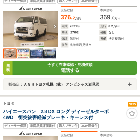
ディーラー保証
車両品質評価書付
購入プラン付
360°画像付
支払総額
本体価格
376.
369.
2
0
万円
万円
年式
2021
年
走行
6.2
万km
車検
'27/02
修復
なし
保証
保証付
整備
法定整備付
住所
北海道岩見沢市
今すぐ在庫確認・見積依頼
無
電話する
料
販売店：
ＡＧＨトヨタ札幌（株） アンビシャス岩見沢
トヨタ
NEW
ハイエースバン 2.8 DX ロング ディーゼルターボ
4WD 衝突被害軽減ブレーキ・キーレス付
ディーラー保証
車両品質評価書付
購入プラン付
360°画像付
支払総額
本体価格