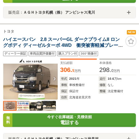
販売店：
ＡＧＨトヨタ札幌（株） アンビシャス滝川
トヨタ
NEW
ハイエースバン 2.8 スーパーGL ダークプライムII ロン
グボディ ディーゼルターボ 4WD 衝突被害軽減ブレー
キ・バックモニター付
ディーラー保証
車両品質評価書付
購入プラン付
360°画像付
支払総額
本体価格
306.
298.
5
0
万円
万円
年式
2021
年
走行
10.6
万km
車検
車検整備付
修復
なし
保証
保証付
整備
法定整備付
住所
北海道岩見沢市
今すぐ在庫確認・見積依頼
無
電話する
料
販売店：
ＡＧＨトヨタ札幌（株） アンビシャス岩見沢