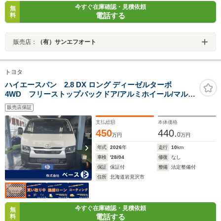
今すぐ在庫確認・見積依頼
無
電話する
料
販売店：
（有）サンエフオート
トヨタ
ハイエースバン 2.8 DX ロング ディーゼルターボ
4WD フリーストップバックドア/アルミホイール/マルチ
メディアシステム/デジタルインターミラー/バックカメラ
販売店保証
支払総額
本体価格
450
440.
0
万円
万円
年式
2026
年
走行
10
km
車検
'28/04
修復
なし
保証
保証付
整備
法定整備付
住所
北海道岩見沢市
今すぐ在庫確認・見積依頼
無
電話する
料