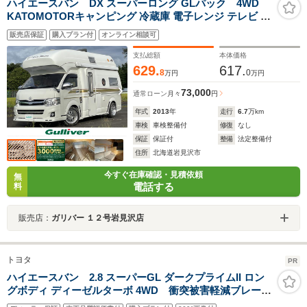
ハイエースバン DX スーパーロング GLパック 4WD
KATOMOTORキャンピング 冷蔵庫 電子レンジ テレビ ヒ
ッチメンバー ソーラーパネル ヒッチメンバー 強化足廻り
販売店保証
購入プラン付
オンライン相談可
社外ハンドル
支払総額
本体価格
629.
617.
8
0
万円
万円
73,000
通常ローン
月々
円
年式
2013
年
走行
6.7
万km
車検
車検整備付
修復
なし
保証
保証付
整備
法定整備付
住所
北海道岩見沢市
今すぐ在庫確認・見積依頼
無
電話する
料
販売店：
ガリバー １２号岩見沢店
トヨタ
PR
ハイエースバン 2.8 スーパーGL ダークプライムII ロン
グボディ ディーゼルターボ 4WD 衝突被害軽減ブレー
キ・メモリナビ付き