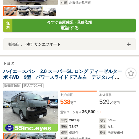
住所
北海道岩見沢市
今すぐ在庫確認・見積依頼
無
電話する
料
販売店：
（有）サンエフオート
トヨタ
ハイエースバン 2.8 スーパーGL ロング ディーゼルター
ボ 4WD 9型 パワースライドドア左右 デジタルイン
ナーミラー 全方位カメラ 100V電源 リアフォグラン
販売店保証
購入プラン付
プ LEDヘッドライト LEDフォグライト 登録済未使
用車 寒冷地仕様 アースカラー 純正エンジンスター
支払総額
本体価格
ター ETC
538
529.
0
万円
万円
36,500
通常ローン
月々
円
年式
2026
年
走行
50
km
車検
'28/07
修復
なし
保証
保証付
整備
法定整備付
住所
北海道岩見沢市