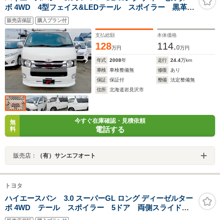
ボ 4WD 4型フェイス&LEDテール スポイラー 黒革調
シートカバー LEDヘッド&フォグ リアヒーター&クー
販売店保証
購入プラン付
ラー タイミングベルト交換済 エンジンスターター
ナビTV&バックカメラ
支払総額
本体価格
128
114.
0
万円
万円
年式
2008
年
走行
24.4
万km
車検
車検整備無
修復
あり
保証
保証付
整備
法定整備無
住所
北海道岩見沢市
今すぐ在庫確認・見積依頼
無
電話する
料
販売店：
（有）サンエフオート
トヨタ
ハイエースバン 3.0 スーパーGL ロング ディーゼルター
ボ 4WD テール スポイラー 5ドア 両側スライド
修復歴無し 黒革調シートカバー リアヒーター&クーラ