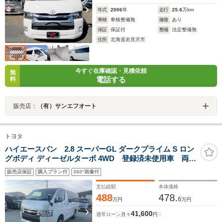
年式
2006
年
走行
25.6
万km
車検
車検整備無
修復
あり
保証
保証付
整備
法定整備無
住所
北海道岩見沢市
今すぐ在庫確認・見積依頼
無
電話する
料
販売店：
（有）サンエフオート
トヨタ
ハイエースバン 2.8 スーパーGL ダークプライム S ロン
グボディ ディーゼルターボ 4WD 登録済未使用車 両側
パワースライドドア 寒冷地仕様 デジタルインナーミ
販売店保証
購入プラン付
360°画像付
ラー ETC 純正エンジンスターター AC100V電源
LEDヘッドライト LEDフォグランプ 全方位カメラ
支払総額
本体価格
リアフォグランプ
488
478.
6
万円
万円
41,600
通常ローン
月々
円