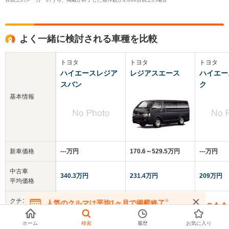
よく一緒に検討される車種を比較
トヨタ
トヨタ
トヨタ
ハイエースレジア
レジアスエース
ハイエー
スバン
ク
基本情報
新車価格
‐‐‐万円
170.6～529.5万円
‐‐‐万円
中古車
340.3万円
231.4万円
209万円
平均価格
クチコミ
※
人気のクルマは平均1ヶ月で掲載終了
3.8
3.9
3.8
総合評価
在庫が無くなる前にお問い合わせください
ホーム
検索
履歴
お気に入り