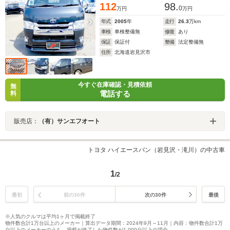
112
98.
0
万円
万円
年式
2005
年
走行
26.3
万km
車検
車検整備無
修復
あり
保証
保証付
整備
法定整備無
住所
北海道岩見沢市
今すぐ在庫確認・見積依頼
無
電話する
料
販売店：
（有）サンエフオート
トヨタ ハイエースバン（岩見沢・滝川）の中古車
1
/2
最初
前の30件
次の30件
最後
※人気のクルマは平均1ヶ月で掲載終了
物件数合計1万台以上のメーカー｜算出データ期間：2024年9月～11月｜内容：物件数合計1万
台以上のメーカーのうち、掲載が終了した物件数が1,000台以上の場合