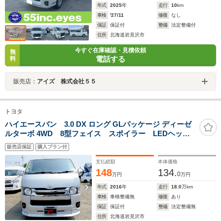
年式
2025
年
走行
10
km
車検
'27/11
修復
なし
保証
保証付
整備
法定整備付
住所
北海道岩見沢市
今すぐ在庫確認・見積依頼
無
電話する
料
販売店：
アイズ 株式会社５５
トヨタ
ハイエースバン 3.0 DX ロング GLパッケージ ディーゼ
ルターボ 4WD 8型フェイス スポイラー LEDヘッド
ライト タイミングベルト交換済 リアヒーター&クーラ
販売店保証
購入プラン付
ー 9人乗り
支払総額
本体価格
148
134.
0
万円
万円
年式
2016
年
走行
18.0
万km
車検
車検整備無
修復
あり
保証
保証付
整備
法定整備無
住所
北海道岩見沢市