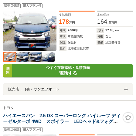
ド&フォグ 17AW ETC ナビTV&バックカメラ DPF
販売店保証
購入プラン付
無し タイミングベルト交換済 リアヒーター&クーラー
支払総額
本体価格
178
164.
0
万円
万円
年式
2006
年
走行
17.8
万km
車検
車検整備無
修復
なし
保証
保証付
整備
法定整備無
住所
北海道岩見沢市
今すぐ在庫確認・見積依頼
無
電話する
料
販売店：
（有）サンエフオート
トヨタ
ハイエースバン 2.5 DX スーパーロング ハイルーフ ディ
ーゼルターボ 4WD スポイラー LEDヘッド&フォグ
黒革調シートカバー 100V電源 1オーナー車 タイミン
販売店保証
購入プラン付
グベルト交換済 エンジンスターター