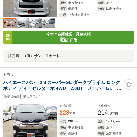
車検
車検整備無
修復
あり
保証
保証付
整備
法定整備無
住所
北海道岩見沢市
今すぐ在庫確認・見積依頼
無
電話する
料
販売店：
（有）サンエフオート
トヨタ
ハイエースバン 2.8 スーパーGL ダークプライム ロング
ボディ ディーゼルターボ 4WD 2.8DT スーパーGL ス
マートキー プッシュスタート LEDヘッドライト ス
販売店保証
購入プラン付
ポイラー タイミングベルト交換済 100V電源 リアヒ
ーター&クーラー ベットキット 寒冷地仕様
支払総額
本体価格
228
214.
0
万円
万円
年式
2018
年
走行
14.1
万km
車検
車検整備無
修復
あり
保証
保証付
整備
法定整備無