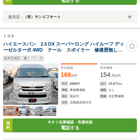
電話する
料
販売店：
（有）サンエフオート
トヨタ
ハイエースバン 2.5 DX スーパーロング ハイルーフ ディ
ーゼルターボ 4WD テール スポイラー 修復歴無し
LEDヘッド&フォグ コンビハンドル リアヒーター
販売店保証
購入プラン付
100V電源 1オーナー車 ヒッチメンバー
支払総額
本体価格
168
154.
0
万円
万円
年式
2006
年
走行
15.8
万km
車検
車検整備無
修復
なし
保証
保証付
整備
法定整備無
住所
北海道岩見沢市
今すぐ在庫確認・見積依頼
無
電話する
料