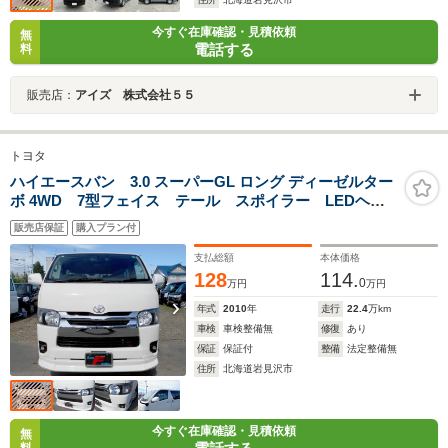
今すぐ在庫確認・見積依頼
無
電話する
料
販売店：
アイズ 株式会社５５
トヨタ
ハイエースバン 3.0 スーパーGL ロング ディーゼルター
ボ 4WD 7型フェイス テール スポイラー LEDヘッ
ド&フォグ タイミングベルト交換済 ETC リアヒータ
販売店保証
購入プラン付
ー&クーラー ナビ
支払総額
本体価格
128
114.
0
万円
万円
年式
2010
年
走行
22.4
万km
車検
車検整備無
修復
あり
保証
保証付
整備
法定整備無
住所
北海道岩見沢市
今すぐ在庫確認・見積依頼
無