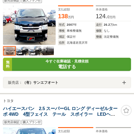
販売店保証
購入プラン付
ー ブラックピアノ調パネル リアスポ ETC タイミ
ングベルト交換済 ナビTV&バックカメラ
支払総額
本体価格
138
124.
0
万円
万円
年式
2007
年
走行
26.2
万km
車検
車検整備無
修復
なし
保証
保証付
整備
法定整備無
住所
北海道岩見沢市
今すぐ在庫確認・見積依頼
無
電話する
料
販売店：
（有）サンエフオート
トヨタ
ハイエースバン 2.5 スーパーGL ロング ディーゼルター
ボ 4WD 4型フェイス テール スポイラー LEDヘッ
ド&フォグ 両側スライド DPF無し タイミングベルト
販売店保証
購入プラン付
交換済 リアヒーター&クーラー
支払総額
本体価格