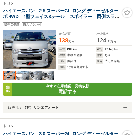
トヨタ
ハイエースバン 2.5 スーパーGL ロング ディーゼルター
ボ 4WD 4型フェイス&テール スポイラー 両側スライ
ド LEDヘッド&フォグ 100V電源 ETC リアヒータ
販売店保証
購入プラン付
ー&クーラー タイミングベルト交換済 ナビ バックカ
メラ 寒冷地仕様
支払総額
本体価格
138
124.
0
万円
万円
年式
2007
年
走行
17.5
万km
車検
車検整備無
修復
あり
保証
保証付
整備
法定整備無
住所
北海道岩見沢市
今すぐ在庫確認・見積依頼
無
電話する
料
販売店：
（有）サンエフオート
トヨタ
ハイエースバン 3.0 スーパーGL ロング ディーゼルター