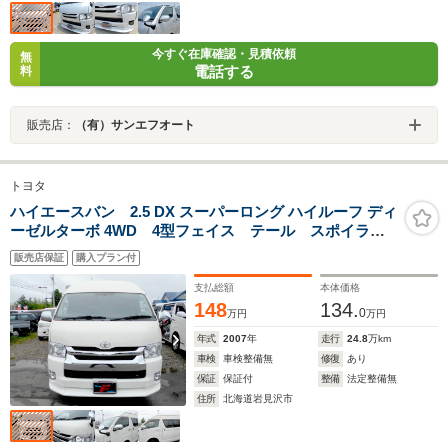
今すぐ在庫確認・見積依頼
無
電話する
料
販売店：
（有）サンエフオート
トヨタ
ハイエースバン 2.5 DX スーパーロング ハイルーフ ディ
ーゼルターボ 4WD 4型フェイス テール スポイラ
ー LEDヘッド&フォグ タイミングベルト交換済 リア
販売店保証
購入プラン付
ヒーター&クーラー 寒冷地仕様
支払総額
本体価格
148
134.
0
万円
万円
年式
2007
年
走行
24.8
万km
車検
車検整備無
修復
あり
保証
保証付
整備
法定整備無
住所
北海道岩見沢市