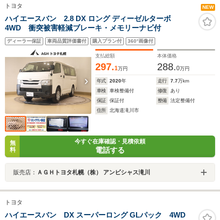
トヨタ
NEW
ハイエースバン 2.8 DX ロング ディーゼルターボ
4WD 衝突被害軽減ブレーキ・メモリーナビ付
ディーラー保証
車両品質評価書付
購入プラン付
360°画像付
支払総額
本体価格
297.
288.
1
0
万円
万円
年式
2020
年
走行
7.7
万km
車検
車検整備付
修復
あり
保証
保証付
整備
法定整備付
住所
北海道滝川市
今すぐ在庫確認・見積依頼
無
電話する
料
販売店：
ＡＧＨトヨタ札幌（株） アンビシャス滝川
トヨタ
ハイエースバン DX スーパーロング GLパック 4WD