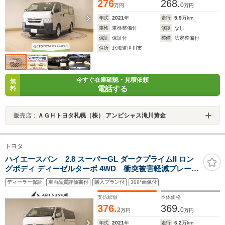
276
268.
0
万円
万円
年式
2021
年
走行
5.9
万km
車検
車検整備付
修復
なし
保証
保証付
整備
法定整備付
住所
北海道滝川市
今すぐ在庫確認・見積依頼
無
電話する
料
販売店：
ＡＧＨトヨタ札幌（株） アンビシャス滝川黄金
トヨタ
ハイエースバン 2.8 スーパーGL ダークプライムII ロン
グボディ ディーゼルターボ 4WD 衝突被害軽減ブレー
キ・メモリナビ付き
ディーラー保証
車両品質評価書付
購入プラン付
360°画像付
支払総額
本体価格
376.
369.
2
0
万円
万円
年式
2021
年
走行
6.2
万km