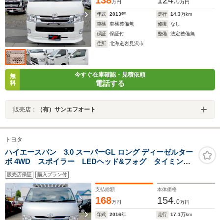
138
124.
0
万円
万円
年式
2013
年
走行
14.3
万km
車検
車検整備無
修復
なし
保証
保証付
整備
法定整備無
住所
北海道岩見沢市
今すぐ在庫確認・見積依頼
無
電話する
料
販売店：
（有）サンエフオート
トヨタ
ハイエースバン 3.0 スーパーGL ロング ディーゼルター
ボ 4WD スポイラー LEDヘッド&フォグ タイミング
ベルト交換済 リアヒーター&クーラー 100V電源
販売店保証
購入プラン付
ETC キャリアー付 ナビ バックカメラ
支払総額
本体価格
168
154.
0
万円
万円
年式
2016
年
走行
17.1
万km