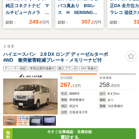
純正コネクトナビ マ
バコ臭あり BSIレ
正DA 全方位カ
ルチビューカメラ 純
ス H SENSING
ラレコ 追従ク
正前後ドラレコ
革シ-ト 最長5年保
ダウンヒルア
249
307
3
総額：
.4
万円
総額：
.2
万円
総額：
ETC ガラスルーフ
証 ワンオ-ナ- 純正
コーナーセンサ
フルセグTV 夏冬タ
ナビ TV Rカメラ
ラインドスポ
イヤ付き
マルチビュ- BTオ-
レーンアシスト
トヨタ
ディオ ドラレコ
リアゲート オ
ETC LEDライト
イビーム 前席
ハイエースバン 2.8 DX ロング ディーゼルターボ
4WD 衝突被害軽減ブレーキ・メモリーナビ付
VSAシ-トヒ-タ- ク
ステアリング
ルコン
ワイヤレス充
ディーラー保証
車両品質評価書付
購入プラン付
360°画像付
支払総額
本体価格
267.
258.
1
0
万円
万円
年式
2020
年
走行
9.1
万km
車検
車検整備付
修復
あり
保証
保証付
整備
法定整備付
住所
北海道滝川市
今すぐ在庫確認・見積依頼
無
電話する
料