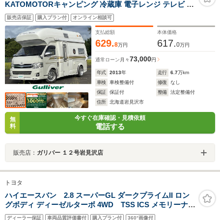
KATOMOTORキャンピング 冷蔵庫 電子レンジ テレビ ヒ
ッチメンバー ソーラーパネル ヒッチメンバー 強化足廻り
販売店保証
購入プラン付
オンライン相談可
社外ハンドル
支払総額
本体価格
629.
617.
8
0
万円
万円
73,000
通常ローン
月々
円
年式
2013
年
走行
6.7
万km
車検
車検整備付
修復
なし
保証
保証付
整備
法定整備付
住所
北海道岩見沢市
今すぐ在庫確認・見積依頼
無
電話する
料
販売店：
ガリバー １２号岩見沢店
トヨタ
ハイエースバン 2.8 スーパーGL ダークプライムII ロン
グボディ ディーゼルターボ 4WD TSS ICS メモリーナビ
フルセグTV ドラレコ LEDヘッドライト エンジンスター
ディーラー保証
車両品質評価書付
購入プラン付
360°画像付