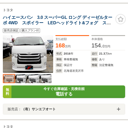
トヨタ
ハイエースバン 3.0 スーパーGL ロング ディーゼルター
ボ 4WD スポイラー LEDヘッドライト&フォグ スマ
ートキー プッシュスタート クリスタルシャインパー
販売店保証
購入プラン付
ル タイミングベルト交換済 リアヒーター&クーラー
エンジンスターター
支払総額
本体価格
168
154.
0
万円
万円
年式
2016
年
走行
21.3
万km
車検
車検整備無
修復
あり
保証
保証付
整備
法定整備無
住所
北海道岩見沢市
今すぐ在庫確認・見積依頼
無
電話する
料
販売店：
（有）サンエフオート
トヨタ