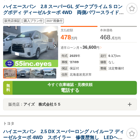
ハイエースバン 2.8 スーパーGL ダークプライム S ロン
グボディ ディーゼルターボ 4WD 両側パワースライドド
ア 寒冷地仕様 純正エンジンスターター リアヒータ
販売店保証
購入プラン付
360°画像付
ー デジタルインナーミラー パノラミックビューモニ
ター AC100Vコンセント LEDフォグランプ LEDヘッ
支払総額
本体価格
ドライト
478
468.
6
万円
万円
36,600
通常ローン
月々
円
年式
2025
年
走行
0.1
万km
車検
'27/09
修復
なし
保証
保証付
整備
法定整備付
住所
北海道岩見沢市
今すぐ在庫確認・見積依頼
無
電話する
料
販売店：
アイズ 株式会社５５
トヨタ
ハイエースバン 2.5 DX スーパーロング ハイルーフ ディ
ーゼルターボ 4WD スポイラー 修復歴無し LEDヘッ