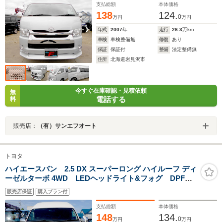
支払総額
本体価格
138
124.
0
万円
万円
年式
2007
年
走行
26.3
万km
車検
車検整備無
修復
あり
保証
保証付
整備
法定整備無
住所
北海道岩見沢市
今すぐ在庫確認・見積依頼
無
電話する
料
販売店：
（有）サンエフオート
トヨタ
ハイエースバン 2.5 DX スーパーロング ハイルーフ ディ
ーゼルターボ 4WD LEDヘッドライト&フォグ DPF無
し ETC セカンドスーパーGLシート 100V電源 タイ
販売店保証
購入プラン付
ミングベルト交換済 リアヒーター&クーラー 寒冷地仕
様 エンジンスターター
支払総額
本体価格
148
134.
0
万円
万円