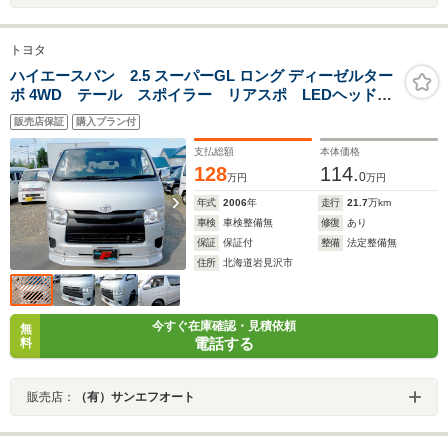
トヨタ
ハイエースバン 2.5 スーパーGL ロング ディーゼルター
ボ 4WD テール スポイラー リアスポ LEDヘッド
社外アルミ リアヒーター&クーラー 100V電源 タイ
販売店保証
購入プラン付
ミングベルト交換済 ベットキット 寒冷地仕様 夏冬
タイヤ付 エンジンスターター
支払総額
本体価格
128
114.
0
万円
万円
年式
2006
年
走行
21.7
万km
車検
車検整備無
修復
あり
保証
保証付
整備
法定整備無
住所
北海道岩見沢市
今すぐ在庫確認・見積依頼
無
電話する
料
販売店：
（有）サンエフオート