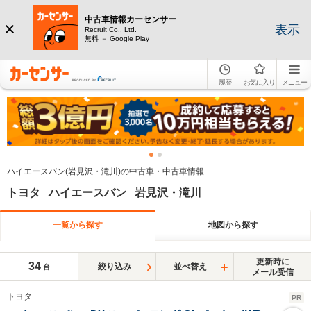
中古車情報カーセンサー
表示
Recruit Co., Ltd.
無料 － Google Play
履歴
お気に入り
メニュー
ハイエースバン(岩見沢・滝川)の中古車・中古車情報
トヨタ ハイエースバン 岩見沢・滝川
一覧から探す
地図から探す
更新時に
34
絞り込み
並べ替え
台
メール受信
トヨタ
PR