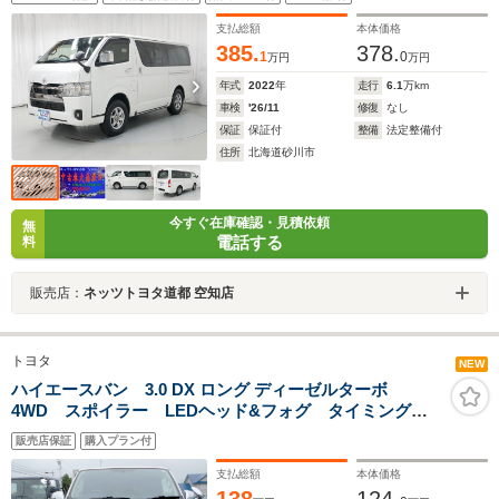
ター ETC バックモニター
支払総額
本体価格
385.
378.
1
0
万円
万円
年式
2022
年
走行
6.1
万km
車検
'26/11
修復
なし
保証
保証付
整備
法定整備付
住所
北海道砂川市
今すぐ在庫確認・見積依頼
無
電話する
料
販売店：
ネッツトヨタ道都 空知店
トヨタ
NEW
ハイエースバン 3.0 DX ロング ディーゼルターボ
4WD スポイラー LEDヘッド&フォグ タイミングベ
ルト交換済 リアヒーター 6人乗り 寒冷地仕様
販売店保証
購入プラン付
支払総額
本体価格