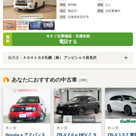
車検
'27/02
修復
なし
保証
保証付
整備
法定整備付
住所
北海道岩見沢市
今すぐ在庫確認・見積依頼
無
電話する
料
販売店：
ＡＧＨトヨタ札幌（株） アンビシャス岩見沢
あなたにおすすめの中古車
［PR］
ホンダ
ホンダ
ホンダ
Honda e アドバンス
ZR-V 2.0 e:HEV Z タ
ZR-V 1.5 Z 