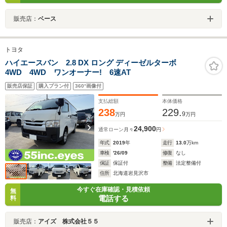
販売店：
ベース
トヨタ
ハイエースバン 2.8 DX ロング ディーゼルターボ
4WD 4WD ワンオーナー! 6速AT
販売店保証
購入プラン付
360°画像付
支払総額
本体価格
238
229.
9
万円
万円
24,900
通常ローン
月々
円
年式
2019
年
走行
13.0
万km
車検
'26/09
修復
なし
保証
保証付
整備
法定整備付
住所
北海道岩見沢市
今すぐ在庫確認・見積依頼
無
電話する
料
販売店：
アイズ 株式会社５５