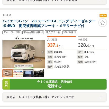
トヨタ
NEW
ハイエースバン 2.8 スーパーGL ロング ディーゼルター
ボ 4WD 衝突被害軽減ブレーキ・メモリーナビ付
ディーラー保証
車両品質評価書付
購入プラン付
360°画像付
支払総額
本体価格
337.
328.
1
0
万円
万円
年式
2021
年
走行
8.4
万km
車検
車検整備付
修復
なし
保証
保証付
整備
法定整備付
住所
北海道夕張郡
今すぐ在庫確認・見積依頼
無
電話する
料
販売店：
ＡＧＨトヨタ札幌（株） アンビシャス由仁