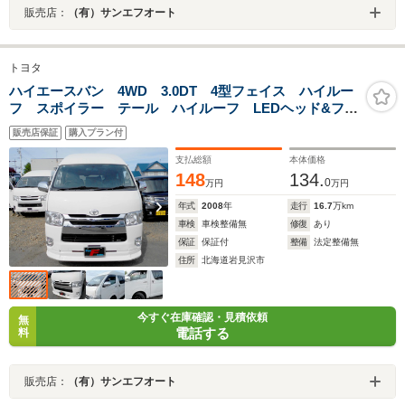
販売店：
（有）サンエフオート
トヨタ
ハイエースバン 4WD 3.0DT 4型フェイス ハイルー
フ スポイラー テール ハイルーフ LEDヘッド&フォ
グ タイミングベルト交換済 リアクーラー 高さ6段階
販売店保証
購入プラン付
調整 ベットキット付
支払総額
本体価格
148
134.
0
万円
万円
年式
2008
年
走行
16.7
万km
車検
車検整備無
修復
あり
保証
保証付
整備
法定整備無
住所
北海道岩見沢市
今すぐ在庫確認・見積依頼
無
電話する
料
販売店：
（有）サンエフオート