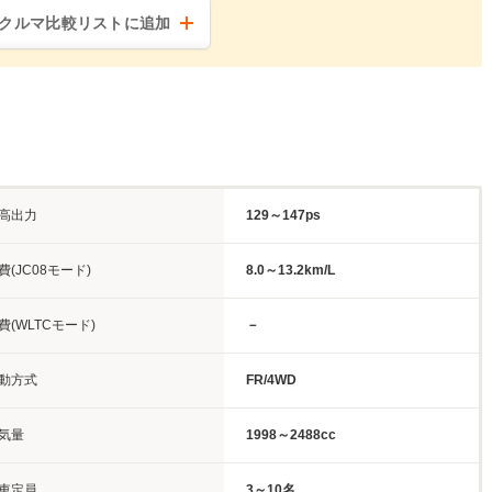
クルマ比較リストに追加
高出力
129～147ps
費(JC08モード)
8.0～13.2km/L
費(WLTCモード)
－
動方式
FR/4WD
気量
1998～2488cc
車定員
3～10名