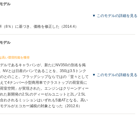
産モデル
▼ このモデルの詳細を見る
率（8％）に基づき、価格を修正した（2014.4）
産モデル
ンは高い環境性能を獲得
デルであるキャラバンが、新たにNV350の別名を掲
。NVとは日産のバンであることを、350は3.5トンク
▼ このモデルの詳細を見る
のとのこと。フラッグシップならではの「堂々として
えて4ナンバー小型商用車でクラストップの荷室長に
荷室空間」が実現された。エンジンはクリーンディー
た新開発の2.5Lのディーゼルユニットと2L／2.5L
合わされるミッションはいずれも5速ATとなる。高い
デルがエコカー減税の対象となった（2012.6）