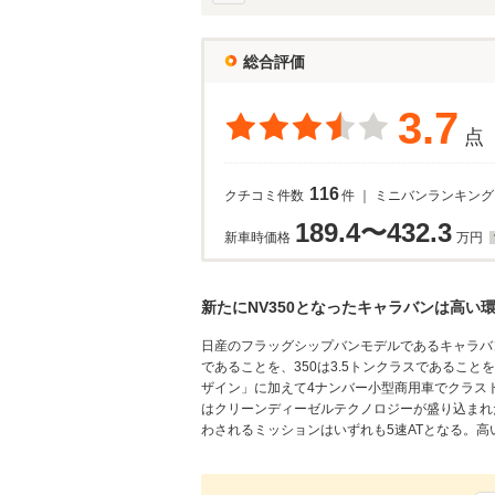
総合評価
3.7
点
116
クチコミ件数
件 ｜ ミニバンランキング
189.4〜432.3
新車時価格
万円
新たにNV350となったキャラバンは高い
日産のフラッグシップバンモデルであるキャラバン
であることを、350は3.5トンクラスであるこ
ザイン」に加えて4ナンバー小型商用車でクラス
はクリーンディーゼルテクノロジーが盛り込まれた新
わされるミッションはいずれも5速ATとなる。高