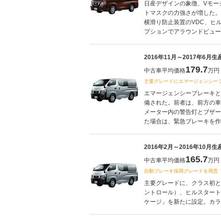
日産デザインの象徴、Vモー
トマスクの力強さが増した。
横滑り防止装置のVDC、ヒ
プションでアラウンドビューモ
2016年11月～2017年6月
179.7
中古車平均価格
万円
主要グレードにエマージェンシーブ
エマージェンシーブレーキと
備された。前者は、前方の車
メーター内の警告灯とブザー
た場合は、緊急ブレーキを作動
2016年2月～2016年10月
165.7
中古車平均価格
万円
自動ブレーキ採用グレードを用意
主要グレードに、クラス初と
ントロール）、ヒルスタート
ケージ」を新たに設定。カラー