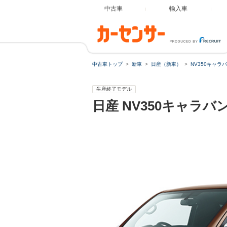
中古車
輸入車
中古車トップ
新車
日産（新車）
NV350キャラ
生産終了モデル
日産
NV350キャラバ