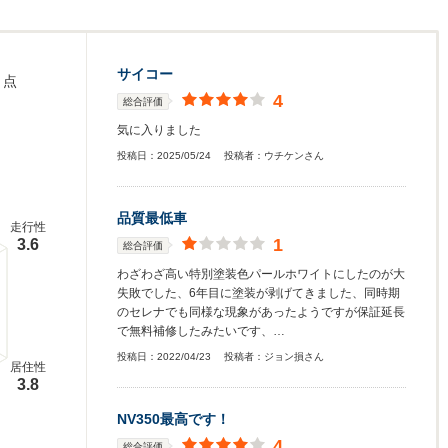
サイコー
点
4
総合評価
気に入りました
投稿日：
2025/05/24
投稿者：
ウチケンさん
品質最低車
走行性
1
3.6
総合評価
わざわざ高い特別塗装色パールホワイトにしたのが大
失敗でした、6年目に塗装が剥げてきました、同時期
のセレナでも同様な現象があったようですが保証延長
で無料補修したみたいです、…
投稿日：
2022/04/23
投稿者：
ジョン損さん
居住性
3.8
NV350最高です！
4
総合評価