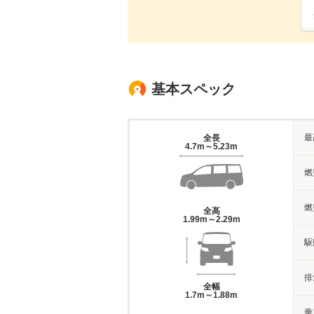
基本スペック
最
全長
4.7m～5.23m
燃
燃
全高
1.99m～2.29m
駆
排
全幅
1.7m～1.88m
乗