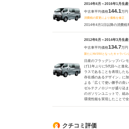
2014年4月～2016年1月生
144.1
中古車平均価格
万円
消費税の変更により価格を修正
2014年4月1日以降の消費税
2012年6月～2014年3月生
134.7
中古車平均価格
万円
新たにNV350となったキャラバ
日産のフラッグシップバンモ
げ11年ぶりに5代目へと進化
ラスであることを表現したも
存在感のあるデザイン」に加
よる「広くて使い勝手の良い
ゼルテクノロジーが盛り込まれ
のガソリンユニットで、組み
環境性能を実現したことで全モ
クチコミ評価