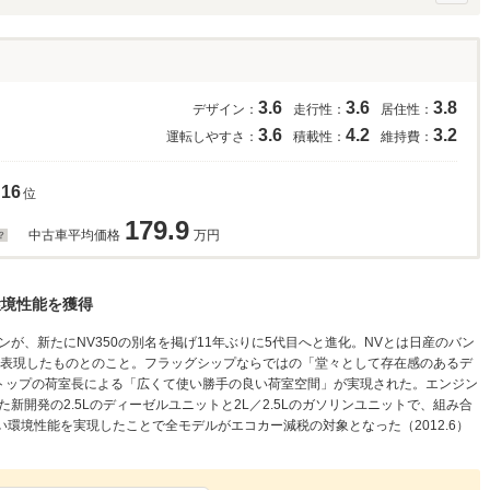
3.6
3.6
3.8
デザイン：
走行性：
居住性：
3.6
4.2
3.2
運転しやすさ：
積載性：
維持費：
16
位
179.9
中古車平均価格
万円
環境性能を獲得
が、新たにNV350の別名を掲げ11年ぶりに5代目へと進化。NVとは日産のバン
とを表現したものとのこと。フラッグシップならではの「堂々として存在感のあるデ
トップの荷室長による「広くて使い勝手の良い荷室空間」が実現された。エンジン
開発の2.5Lのディーゼルユニットと2L／2.5Lのガソリンユニットで、組み合
い環境性能を実現したことで全モデルがエコカー減税の対象となった（2012.6）