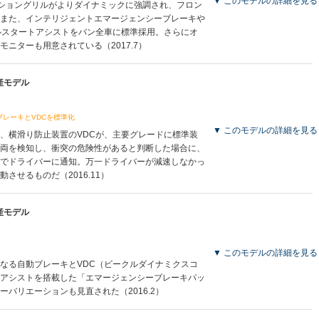
▼ このモデルの詳細を見る
ショングリルがよりダイナミックに強調され、フロン
また、インテリジェントエマージェンシーブレーキや
ルスタートアシストをバン全車に標準採用。さらにオ
ニターも用意されている（2017.7）
生産モデル
レーキとVDCを標準化
▼ このモデルの詳細を見る
、横滑り防止装置のVDCが、主要グレードに標準装
両を検知し、衝突の危険性があると判断した場合に、
でドライバーに通知。万一ドライバーが減速しなかっ
させるものだ（2016.11）
生産モデル
▼ このモデルの詳細を見る
なる自動ブレーキとVDC（ビークルダイナミクスコ
アシストを搭載した「エマージェンシーブレーキパッ
バリエーションも見直された（2016.2）