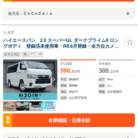
販売店：
ＣｏＣｏＣａｒｓ
トヨタ
ハイエースバン 2.0 スーパーGL ダークプライムII ロン
グボディ 登録済未使用車・R8.6月登録・全方位カメ
ラ・デジタルインナーミラー・両側パワースライドド
販売店保証
購入プラン付
ア・LEDヘッドライト・LEDフォグ・プッシュスタート
支払総額
本体価格
398.
388.
8
2
万円
万円
年式
2026
年
走行
7
km
車検
'28/06
修復
なし
保証
保証付
整備
法定整備付
住所
山口県宇部市
無
在庫確認・見積依頼
料