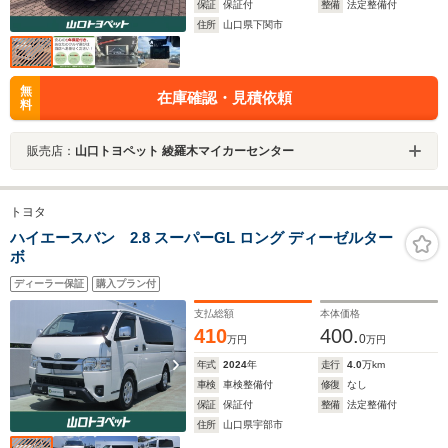
保証
保証付
整備
法定整備付
住所
山口県下関市
無
在庫確認・見積依頼
料
販売店：
山口トヨペット 綾羅木マイカーセンター
トヨタ
ハイエースバン 2.8 スーパーGL ロング ディーゼルター
ボ
ディーラー保証
購入プラン付
支払総額
本体価格
410
400.
0
万円
万円
年式
2024
年
走行
4.0
万km
車検
車検整備付
修復
なし
保証
保証付
整備
法定整備付
住所
山口県宇部市