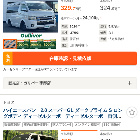
ナーミラー ドライブレコーダー 社外ハンドル/純正ハ
支払総額
本体価格
ンドルあり
329.
324.
7
9
万円
万円
24,100
通常ローン
月々
円
年式
2020
年
走行
5.8
万km
車検
'27/03
修復
なし
保証
保証付
整備
法定整備付
住所
山口県宇部市
無
在庫確認・見積依頼
料
カーセンサーアフター保証がBプランに付いています
販売店：
ガリバー 宇部店
トヨタ
ハイエースバン 2.8 スーパーGL ダークプライム S ロン
グボディ ディーゼルターボ ディーゼルターボ 両側パ
ワスラ ハーフレザーシート セーフティセンス クリ
販売店保証
車両品質評価書付
購入プラン付
オンライン相談可
360°画像付
アランスソナー LEDヘッドライト スマートキー オ
ートハイビーム オートエアコン 禁煙車 ワンオーナ
支払総額
本体価格
ー