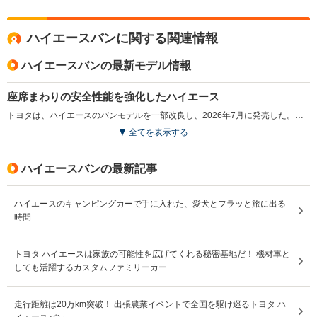
ハイエースバンに関する関連情報
ハイエースバンの最新モデル情報
座席まわりの安全性能を強化したハイエース
トヨタは、ハイエースのバンモデルを一部改良し、2026年7月に発売した。今回の改良では、座席まわりの安全性能に関する見直しが行われ、座席の強度や固定機構、ヘッドレストなどについて定めた国連欧州経済委員会（UNECE）の車両安全規則に適合した。併せて詳細な装備の見直しが行われている。（2026.6）
全てを表示する
ハイエースバンの最新記事
ハイエースのキャンピングカーで手に入れた、愛犬とフラッと旅に出る
時間
トヨタ ハイエースは家族の可能性を広げてくれる秘密基地だ！ 機材車と
しても活躍するカスタムファミリーカー
走行距離は20万km突破！ 出張農業イベントで全国を駆け巡るトヨタ ハ