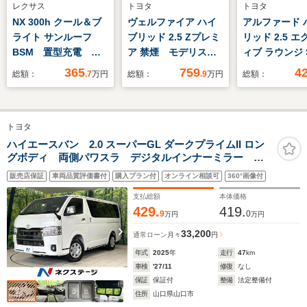
レクサス
トヨタ
トヨタ
NX 300h クール＆ブ
ヴェルファイア ハイ
アルファード 
ライト サンルーフ
ブリッド 2.5 Zプレミ
リッド 2.5 
BSM 置型充電 全
ア 禁煙 モデリスタ
ィブ ラウンジ S
方位モニター 前後ド
エアロ ガラスルー
Four 4WD 純
365
759
4
総額：
.7
万円
総額：
.9
万円
総額：
ライブレコーダ シー
フ 両側電動ドア 後
ンチナビ 12
トヒータ/エアコン
席モニター 全周囲カ
エンターモニ
ETC2.0 ステアリン
メラ 純正14型ナ
冷ベンチレー
トヨタ
グヒーター 衝突軽
ビ 100V電源 衝突
パーキングア
減 クルーズコントロ
軽減 レーダークルー
両側電動スラ
ハイエースバン 2.0 スーパーGL ダークプライムII ロン
グボディ 両側パワスラ デジタルインナーミラー セ
ール パワーシート
ズ 電動リアゲート
ワーシート&
ーフティセンス クリアランスソナー LEDヘッドライ
バックカメラ スマー
前席シートエアコン
ア ステアリ
販売店保証
車両品質評価書付
購入プラン付
オンライン相談可
360°画像付
ト スマートキー 100V電源 オートハイビーム オー
トキー
ブラインドスポットモ
ター 360
トエアコン 禁煙車 ワンオーナー
支払総額
本体価格
ニター
運転支援 衝
429.
419.
9
0
万円
万円
33,200
通常ローン
月々
円
年式
2025
年
走行
47
km
車検
'27/11
修復
なし
保証
保証付
整備
法定整備付
住所
山口県山口市