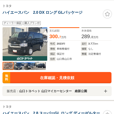
トヨタ
ハイエースバン 2.0 DX ロング GLパッケージ
ディーラー保証
購入プラン付
支払総額
本体価格
300.
289.
7
8
万円
万円
年式
2023
年
走行
3.7
万km
車検
車検整備付
修復
なし
保証
保証付
整備
法定整備付
住所
山口県山口市
無
在庫確認・見積依頼
料
販売店：
山口トヨペット 山口マイカーセンター 維新公園
トヨタ
ハイエースバン 2.8 スーパーGL ロング ディーゼルター