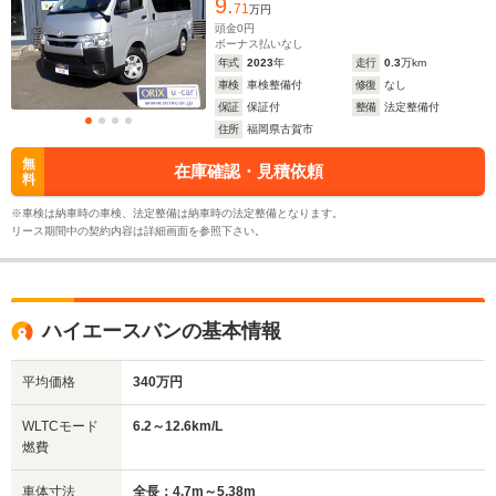
9.
71
万円
頭金
0
円
ボーナス払いなし
年式
2023
年
走行
0.3
万km
車検
車検整備付
修復
なし
保証
保証付
整備
法定整備付
住所
福岡県古賀市
無
在庫確認・見積依頼
料
※車検は納車時の車検、法定整備は納車時の法定整備となります。
リース期間中の契約内容は詳細画面を参照下さい。
ハイエースバンの基本情報
平均価格
340万円
WLTCモード
6.2～12.6km/L
燃費
車体寸法
全長：4.7m～5.38m