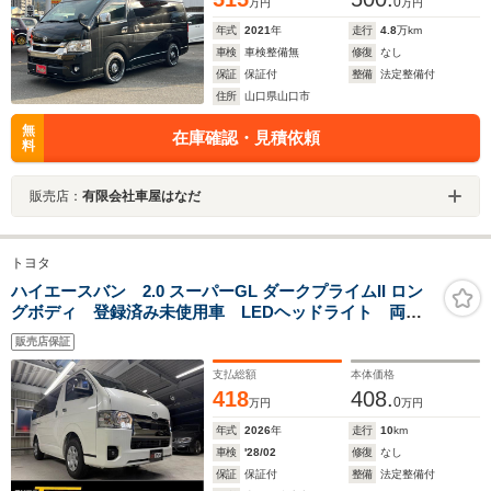
0
万円
万円
年式
2021
年
走行
4.8
万km
車検
車検整備無
修復
なし
保証
保証付
整備
法定整備付
住所
山口県山口市
無
在庫確認・見積依頼
料
販売店：
有限会社車屋はなだ
トヨタ
ハイエースバン 2.0 スーパーGL ダークプライムII ロン
グボディ 登録済み未使用車 LEDヘッドライト 両側
パワースライドドア ウッドコンビハンドル メッキミ
販売店保証
ラーカバー メッキドアハンドル デジタルインナーミ
ラー 100V電源
支払総額
本体価格
418
408.
0
万円
万円
年式
2026
年
走行
10
km
車検
'28/02
修復
なし
保証
保証付
整備
法定整備付