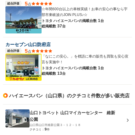
5
総合評価
点
☆年間600台以上の車検実績！お車の安心の事なら宇
部市東岐波のJOIN PLUS♪☆
1
トヨタ ハイエースバンの
掲載台数
台
37
総掲載数
台
カーセブン山口防府店
5
総合評価
点
「なにこの安心。」を標語に車の販売も買取も安心宣
言を実施中！
1
トヨタ ハイエースバンの
掲載台数
台
13
総掲載数
台
ハイエースバン（山口県）のクチコミ件数が多い販売店
山口トヨペット 山口マイカーセンター 維新
公園
山口県山口市維新公園３－１２－１８
9
クチコミ：
件