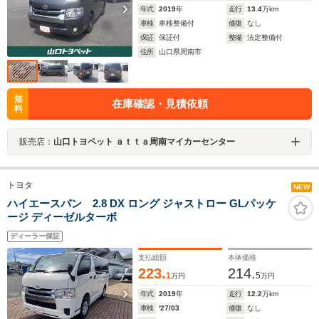
年式
2019
年
走行
13.4
万km
車検
車検整備付
修復
なし
保証
保証付
整備
法定整備付
住所
山口県周南市
無
在庫確認・見積依頼
料
販売店：
山口トヨペット ａｔｔａ周南マイカーセンター
トヨタ
NEW
ハイエースバン 2.8 DX ロング ジャストロー GLパッケ
ージ ディーゼルターボ
ディーラー保証
支払総額
本体価格
223.
214.
1
5
万円
万円
年式
2019
年
走行
12.2
万km
車検
'27/03
修復
なし