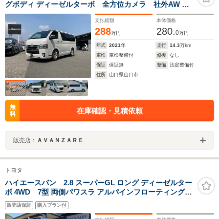
グボディ ディーゼルターボ 全方位カメラ 社外AW 純
正ナビ TV ETC
支払総額
本体価格
288
280.
0
万円
万円
年式
2021
年
走行
14.3
万km
車検
車検整備付
修復
なし
保証
保証無
整備
法定整備付
住所
山口県山口市
無
在庫確認・見積依頼
料
販売店：
ＡＶＡＮＺＡＲＥ
トヨタ
ハイエースバン 2.8 スーパーGL ロング ディーゼルター
ボ 4WD 7型 両側パワスラ アルパインフローティングデ
ィスプレイオーディオ iPod/USB Bluetooth HDMI
販売店保証
購入プラン付
AppleCarPlay/AndroidAuto アルパインルームミラー型