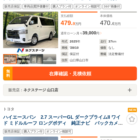
ワスラ ハーフレザーシート セーフティセンス クリ
販売店保証
車両品質評価書付
購入プラン付
オンライン相談可
360°画像付
アランスソナー LEDヘッドライト スマートキー オ
ートハイビーム オートエアコン 禁煙車 ワンオーナ
支払総額
本体価格
ー
479.
470.
9
6
万円
万円
39,000
通常ローン
月々
円
年式
2025
年
走行
37
km
車検
'28/10
修復
なし
保証
保証付
整備
法定整備付
住所
山口県山口市
無
在庫確認・見積依頼
料
販売店：
ネクステージ 山口店
トヨタ
NEW
ハイエースバン 2.7 スーパーGL ダークプライムII ワイ
ド ミドルルーフ ロングボディ 純正ナビ バックカメ
ラ 両側パワースライドドア LKA LEDヘッドライ
販売店保証
購入プラン付
オンライン相談可
ト ベッドキット スマートキー ETC デジタルイン