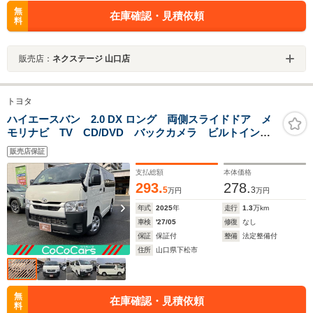
無
在庫確認・見積依頼
料
販売店：
ネクステージ 山口店
トヨタ
ハイエースバン 2.0 DX ロング 両側スライドドア メ
モリナビ TV CD/DVD バックカメラ ビルトイン
ETC アクセサリーコンセント LEDヘッドライト
販売店保証
LEDルームランプ 前後障害物センサー
支払総額
本体価格
293.
278.
5
3
万円
万円
年式
2025
年
走行
1.3
万km
車検
'27/05
修復
なし
保証
保証付
整備
法定整備付
住所
山口県下松市
無
在庫確認・見積依頼
料