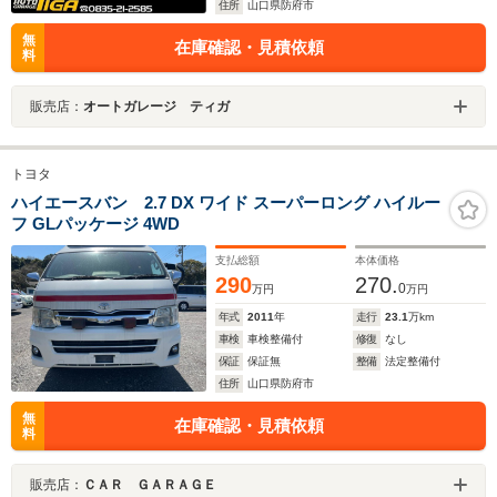
住所
山口県防府市
無
在庫確認・見積依頼
料
販売店：
オートガレージ ティガ
トヨタ
ハイエースバン 2.7 DX ワイド スーパーロング ハイルー
フ GLパッケージ 4WD
支払総額
本体価格
290
270.
0
万円
万円
年式
2011
年
走行
23.1
万km
車検
車検整備付
修復
なし
保証
保証無
整備
法定整備付
住所
山口県防府市
無
在庫確認・見積依頼
料
販売店：
ＣＡＲ ＧＡＲＡＧＥ