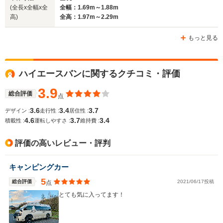
(全長x全幅x全
全幅：1.69m～1.88m
高)
全高：1.97m～2.29m
もっと見る
ハイエースバンに関するクチコミ・評価
3.9
総合評価
点
3.6
3.4
3.7
デザイン :
走行性 :
居住性 :
4.6
3.7
3.4
積載性 :
運転しやすさ :
維持費 :
評価の高いレビュー・評判
キャンピングカー
5
総合評価
2021/06/17投稿
点
とても気に入ってます！