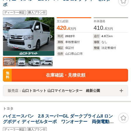
ボ
ディーラー保証
購入プラン付
支払総額
本体価格
420.
410.
6
6
万円
万円
年式
2022
年
走行
4.0
万km
車検
車検整備付
修復
なし
保証
保証付
整備
法定整備付
住所
山口県山口市
無
在庫確認・見積依頼
料
販売店：
山口トヨペット 山口マイカーセンター 維新公園
トヨタ
ハイエースバン 2.8 スーパーGL ダークプライムII ロン
グボディ ディーゼルターボ ワンオーナー 両側電動ス
ライドドア LEDヘッドライト
ディーラー保証
購入プラン付