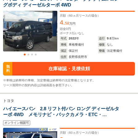
全幅
全幅
サイズ
グボディ ディーゼルターボ 4WD
-m
1.7m～1.88m
-
全長
全長
(全長x全幅x全高)
-m
4.7m～5.38m
月額（
60
ヵ月リースの場合）
4.
58
万円
頭金
0
円
ボーナス払いなし
ホイールベース
ホイールベース
ホイー
年式
2022
年
走行
9.0
万km
-m
-m
車検
車検整備付
修復
なし
保証
保証付
整備
法定整備付
住所
長野県長野市
無
在庫確認・見積依頼
WLTCモード
料
-
-
-
燃費
※車検は納車時の車検、法定整備は納車時の法定整備となります。
リース期間中の契約内容は詳細画面を参照下さい。
トヨタ
排気量
1998～2985cc
1998～2982cc
1800～28
ハイエースバン 2.8 リフト付バン ロング ディーゼルタ
ーボ 4WD メモリナビ・バックカメラ・ETC・
駆動方式
FR、4WD
FR、4WD
FR、4WD
Bluetooth・衝突回避軽減・キーレス・トヨタ・ハイエー
オンライン相談可
スバン・リフト付き・6人
月額（
60
ヵ月リースの場合）