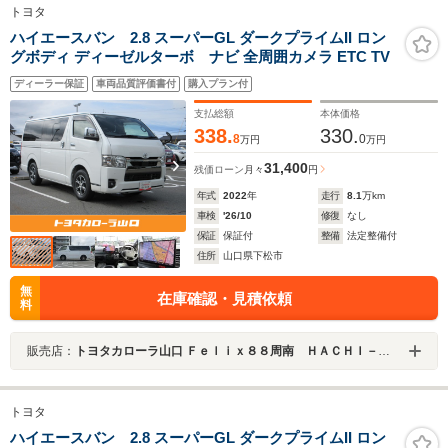
トヨタ
ハイエースバン 2.8 スーパーGL ダークプライムII ロン
グボディ ディーゼルターボ ナビ 全周囲カメラ ETC TV
ディーラー保証
車両品質評価書付
購入プラン付
支払総額
本体価格
338.
330.
8
0
万円
万円
31,400
残価ローン
月々
円
年式
2022
年
走行
8.1
万km
車検
'26/10
修復
なし
保証
保証付
整備
法定整備付
住所
山口県下松市
無
在庫確認・見積依頼
料
販売店：
トヨタカローラ山口 Ｆｅｌｉｘ８８周南 ＨＡＣＨＩ－ＨＡＣＨＩ 中古車ＢＯＸ
トヨタ
ハイエースバン 2.8 スーパーGL ダークプライムII ロン