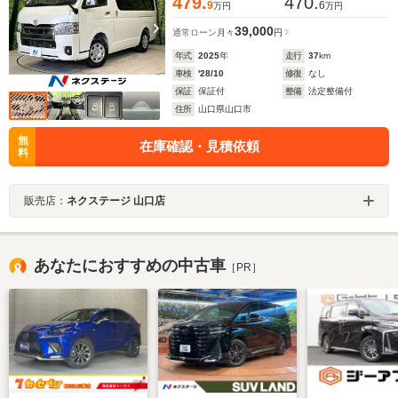
479.
470.
9
6
万円
万円
39,000
通常ローン
月々
円
年式
2025
年
走行
37
km
車検
'28/10
修復
なし
保証
保証付
整備
法定整備付
住所
山口県山口市
無
在庫確認・見積依頼
料
販売店：
ネクステージ 山口店
あなたにおすすめの中古車
［PR］