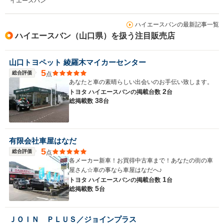
イエースバン
ハイエースバンの最新記事一覧
ハイエースバン（山口県）を扱う注目販売店
山口トヨペット 綾羅木マイカーセンター
5
総合評価
点
あなたと車の素晴らしい出会いのお手伝い致します。
2
トヨタ ハイエースバンの
掲載台数
台
38
総掲載数
台
有限会社車屋はなだ
5
総合評価
点
各メーカー新車！お買得中古車まで！あなたの街の車
屋さん☆車の事なら車屋はなだへ♪
1
トヨタ ハイエースバンの
掲載台数
台
5
総掲載数
台
ＪＯＩＮ ＰＬＵＳ／ジョインプラス