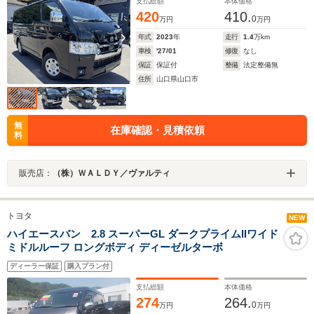
前後ドラレコ ETC バックカメラ AC100Vコンセント 革調
支払総額
本体価格
シートカバー
420
410.
0
万円
万円
年式
2023
年
走行
1.4
万km
車検
'27/01
修復
なし
保証
保証付
整備
法定整備無
住所
山口県山口市
無
在庫確認・見積依頼
料
販売店：
（株）ＷＡＬＤＹ／ヴァルティ
トヨタ
NEW
ハイエースバン 2.8 スーパーGL ダークプライムIIワイド
ミドルルーフ ロングボディ ディーゼルターボ
ディーラー保証
購入プラン付
支払総額
本体価格
274
264.
0
万円
万円