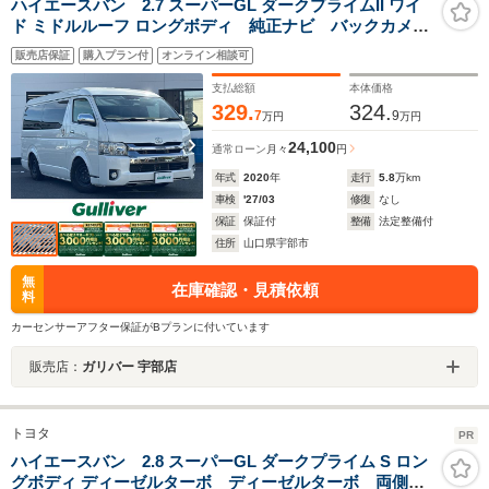
ハイエースバン 2.7 スーパーGL ダークプライムII ワイ
ド ミドルルーフ ロングボディ 純正ナビ バックカメ
ラ 両側パワースライドドア LKA LEDヘッドライ
販売店保証
購入プラン付
オンライン相談可
ト ベッドキット スマートキー ETC デジタルイン
ナーミラー ドライブレコーダー 社外ハンドル/純正ハ
支払総額
本体価格
ンドルあり
329.
324.
7
9
万円
万円
24,100
通常ローン
月々
円
年式
2020
年
走行
5.8
万km
車検
'27/03
修復
なし
保証
保証付
整備
法定整備付
住所
山口県宇部市
無
在庫確認・見積依頼
料
カーセンサーアフター保証がBプランに付いています
販売店：
ガリバー 宇部店
トヨタ
PR
ハイエースバン 2.8 スーパーGL ダークプライム S ロン
グボディ ディーゼルターボ ディーゼルターボ 両側パ