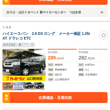
料
販売店：
山口トヨペット 萩マイカーセンター つばき店
トヨタ
ハイエースバン 2.0 DX ロング メーカー保証 1.25t
AT ドラレコ ETC
販売店保証
購入プラン付
支払総額
本体価格
289.
282.
8
9
万円
万円
年式
2023
年
走行
3.9
万km
車検
車検整備付
修復
なし
保証
保証付
整備
法定整備付
住所
山口県防府市
無
在庫確認・見積依頼
料