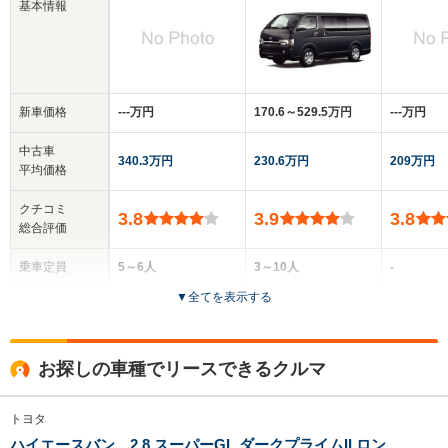
基本情報
新車価格
‐‐‐万円
170.6～529.5万円
‐‐‐万円
中古車
340.3万円
230.6万円
209万円
平均価格
クチコミ
3.8
3.9
3.8
総合評価
乗車定員
5～6人
3～10人
-
▼
全てを表示する
ドア数
4～5ドア
4～5ドア
2～4ドア
全高
全高
お探しの車種でリースできるクルマ
-m
1.97m～2.29m
-
トヨタ
ハイエースバン 2.8 スーパーGL ダークプライムII ロン