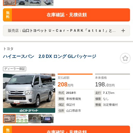
無
在庫確認・見積依頼
料
販売店：
山口トヨペット Ｕ－Ｃａｒ－ＰＡＲＫ「ａｔｔａ！」ときわ
トヨタ
ハイエースバン 2.0 DX ロング GLパッケージ
ディーラー保証
支払総額
本体価格
208
198.
0
万円
万円
年式
2018
年
走行
7.1
万km
車検
車検整備無
修復
なし
保証
保証付
整備
法定整備付
住所
山口県萩市
無
在庫確認・見積依頼