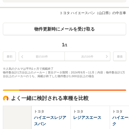
トヨタ ハイエースバン（山口県）の中古車
物件更新時にメールを受け取る
1
/1
最初
前の30件
次の30件
最後
※人気のクルマは平均1ヶ月で掲載終了
物件数合計1万台以上のメーカー｜算出データ期間：2024年9月～11月｜内容：物件数合計1万
台以上のメーカーのうち、掲載が終了した物件数が1,000台以上の場合
よく一緒に検討される車種を比較
トヨタ
トヨタ
トヨタ
ハイエースレジア
レジアスエース
ハイエー
スバン
ク