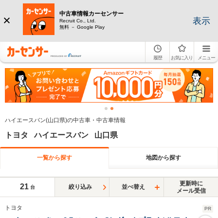
中古車情報カーセンサー
表示
Recruit Co., Ltd.
無料 － Google Play
履歴
お気に入り
メニュー
ハイエースバン(山口県)の中古車・中古車情報
トヨタ ハイエースバン 山口県
一覧から探す
地図から探す
更新時に
21
絞り込み
並べ替え
台
メール受信
トヨタ
PR