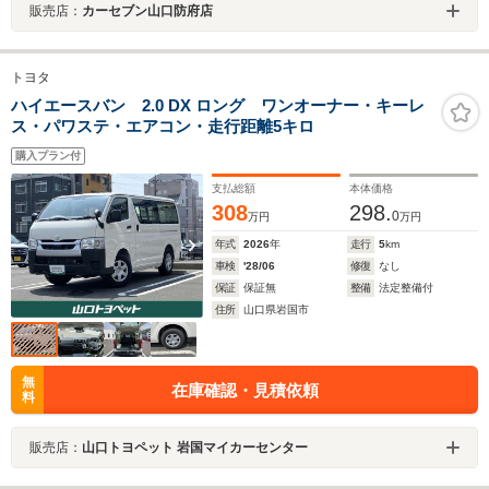
販売店：
カーセブン山口防府店
トヨタ
ハイエースバン 2.0 DX ロング ワンオーナー・キーレ
ス・パワステ・エアコン・走行距離5キロ
購入プラン付
支払総額
本体価格
308
298.
0
万円
万円
年式
2026
年
走行
5
km
車検
'28/06
修復
なし
保証
保証無
整備
法定整備付
住所
山口県岩国市
無
在庫確認・見積依頼
料
販売店：
山口トヨペット 岩国マイカーセンター