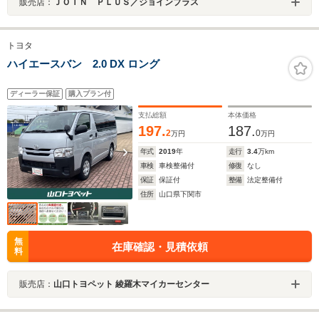
販売店：
ＪＯＩＮ ＰＬＵＳ／ジョインプラス
トヨタ
ハイエースバン 2.0 DX ロング
ディーラー保証
購入プラン付
支払総額
本体価格
197.
187.
2
0
万円
万円
年式
2019
年
走行
3.4
万km
車検
車検整備付
修復
なし
保証
保証付
整備
法定整備付
住所
山口県下関市
無
在庫確認・見積依頼
料
販売店：
山口トヨペット 綾羅木マイカーセンター