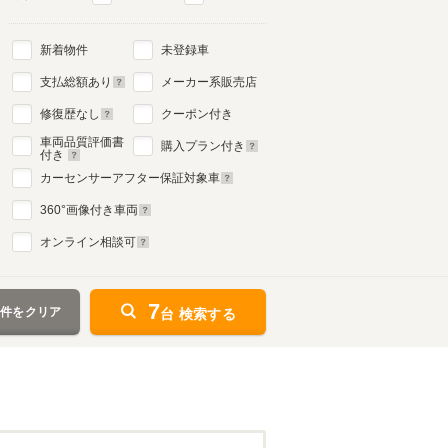
新着物件
未登録車
支払総額あり
メーカー系販売店
修復歴なし
クーポン付き
車両品質評価書
購入プラン付き
付き
カーセンサーアフター保証対象車
360
°画像付き車両
オンライン相談可
7
条件をクリア
台 検索する