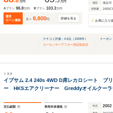
.8
.5
万円
万円
保証付
保証
96.8
103.3
A
プラン
B
プラン
万円
万円
2400C
排気量
通常
9,800
詳細を見る
月々
円
ローン価格
お気に入り
クチコミ評価：
4.8
点（
1608
件）
クーポン
！
カーセンサーアフター保証取扱店
トヨタ
イプサム 2.4 240s 4WD D席レカロシート
ー HKSエアクリーナー Greddyオイルク
ウンサス work19インチアルミ フロントエ
ー eマネ制御 HKSマフラー
2002
年式
支払総額
車両本体価格