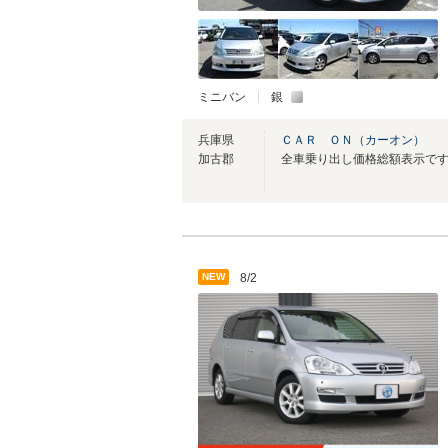
ミニバン
銀
兵庫県
ＣＡＲ ＯＮ（カーオン）
加古郡
NEW
8/2