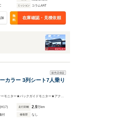
C
コラム4AT
ミッション
無
在庫確認・見積依頼
追加
料
販売店保証
ボリーカラー 3列シート7人乗り
★DVDボイスナビゲーション付ワイドマルチAVステーション★ブラインドコーナーモニター★バックガイドモニター★アクセサリーコンセント【AC100V】
2.9
(H17)
万km
走行距離
備付
なし
修復歴