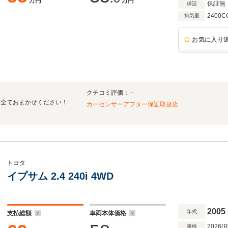
万円
万円
保証無
保証
2400C
排気量
お気に入り
クチコミ評価：－
は全ておまかせください！
カーセンサーアフター保証取扱店
トヨタ
イプサム 2.4 240i 4WD
2005
年式
支払総額
車両本体価格
2026(
車検