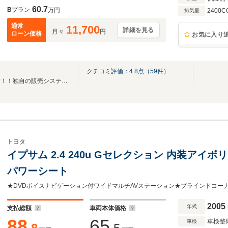
60.7
B
プラン
万円
2400C
排気量
通常
11,700
詳細を見る
月々
円
ローン価格
お気に入り
クチコミ評価：
4.8
点（
59
件）
全車乗り出し価格総額表示です！！独自の販売システムで無駄を省き、余分な経費を削減
トヨタ
イプサム 2.4 240u Gセレクション 内装アイ
パワーシート
2005
年式
支払総額
車両本体価格
88
65
車検整
車検