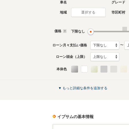
車名
グレード
地域
市区町村
選択する
2代目
初代
2001年5月～2009年12月
1996年5
生産モデル
生産モデ
価格
下限なし
イプサムのカタログを見る
〜
ローン月々支払い価格
ローン頭金（上限）
本体色
▼ もっと詳細な条件を追加する
イプサム
の基本情報