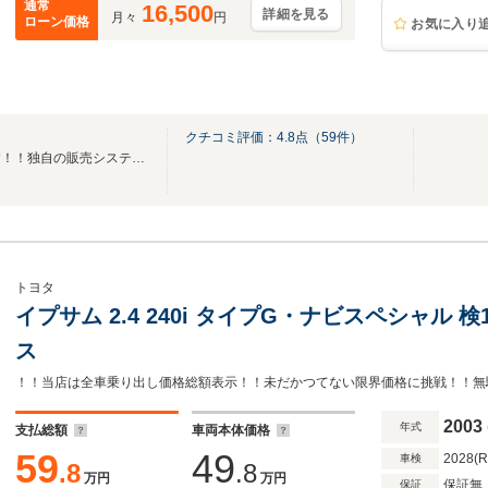
通常
16,500
詳細を見る
月々
円
ローン価格
お気に入り
クチコミ評価：
4.8
点（
59
件）
全車乗り出し価格総額表示です！！独自の販売システムで無駄を省き、余分な経費を削減
トヨタ
イプサム 2.4 240i タイプG・ナビスペシャル 検1
ス
！！当店は全車乗り出し価格総額表示！！未だかつてない限界価格に挑戦！！無
2003
年式
支払総額
車両本体価格
59
49
2028(
車検
.8
.8
万円
万円
保証無
保証