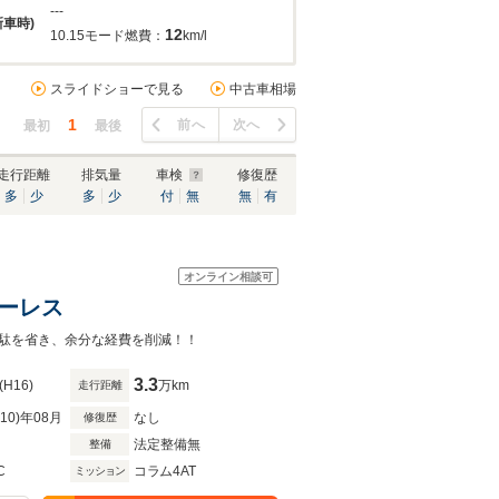
---
新車時)
12
10.15モード燃費：
km/l
スライドショーで見る
中古車相場
1
前へ
次へ
最初
最後
走行距離
排気量
車検
修復歴
多
少
多
少
付
無
無
有
オンライン相談可
 キーレス
駄を省き、余分な経費を削減！！
3.3
(H16)
万km
走行距離
R10)年08月
なし
修復歴
法定整備無
整備
C
コラム4AT
ミッション