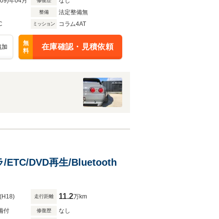
R09)年04月
なし
修復歴
法定整備無
整備
C
コラム4AT
ミッション
無
在庫確認・見積依頼
追加
料
TC/DVD再生/Bluetooth
11.2
(H18)
万km
走行距離
備付
なし
修復歴