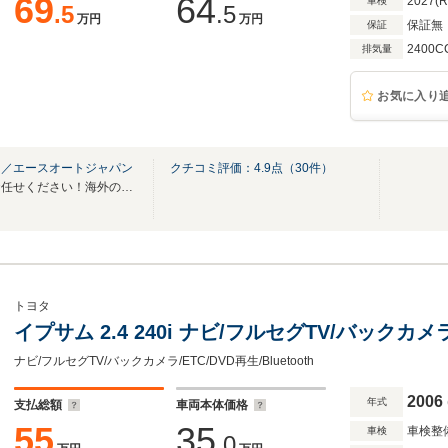
69
64
2027(
車検
.5
.5
万円
万円
保証無
保証
2400C
排気量
お気に入り
ｎ／エースオートジャパン
クチコミ評価：
4.9
点（
30
件）
中古車・中古パーツ販売ならお任せください！海外の方の問い合わせもOK！英語対応可能
トヨタ
イプサム 2.4 240i ナビ/フルセグTV/バックカメラ/E
ナビ/フルセグTV/バックカメラ/ETC/DVD再生/Bluetooth
2006
年式
支払総額
車両本体価格
55
35
車検整
車検
.0