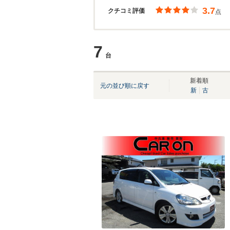
3.7
クチコミ評価
点
7
台
新着順
元の並び順に戻す
新
古