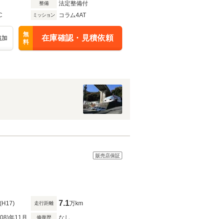
法定整備付
整備
C
コラム4AT
ミッション
無
在庫確認・見積依頼
追加
料
販売店保証
7.1
(H17)
万km
走行距離
R08)年11月
なし
修復歴