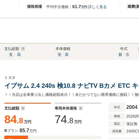
61.7
価格相場
燃費(
平均中古価格：
詳しく見る
万円
支払総額
本体価格
年式
安
高
安
高
新
古
トヨタ
イプサム 2.4 240s 検10.8 ナビTV Bカメ ETC
！！当店は全車乗り出し価格総額表示！！未だかつてない限界価格に挑戦！！無
2004
年式
支払総額
車両本体価格
84
74
2028(
車検
.8
.8
万円
万円
保証無
保証
85.7
B
プラン
万円
2400C
排気量