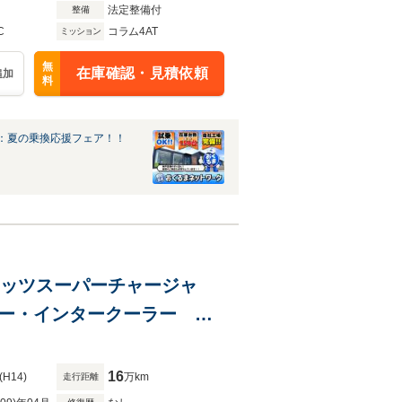
法定整備付
整備
C
コラム4AT
ミッション
無
在庫確認・見積依頼
追加
料
：夏の乗換応援フェア！！
 ブリッツスーパーチャージャ
ーラー・インタークーラー ダ
ンドレス製ブレーキキャリパ
16
(H14)
万km
走行距離