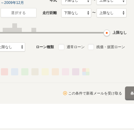
〜
年式
～2009年12月
〜
走行距離
選択する
月～2001年4月
ル
上限なし
ローン種類
通常ローン
残価・据置ローン
この条件で新着メールを受け取る