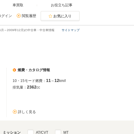
車買取
お役立ち記事
ログイン
閲覧履歴
お気に入り
05月～2009年12月)の中古車・中古車情報
サイトマップ
燃費・カタログ情報
11
12
10・15モード燃費：
～
km/l
2362
排気量：
cc
詳しく見る
ミッション
AT/CVT
MT