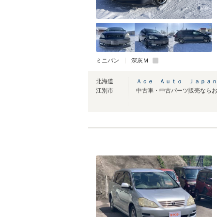
ミニバン
深灰Ｍ
北海道
Ａｃｅ Ａｕｔｏ Ｊａｐａ
江別市