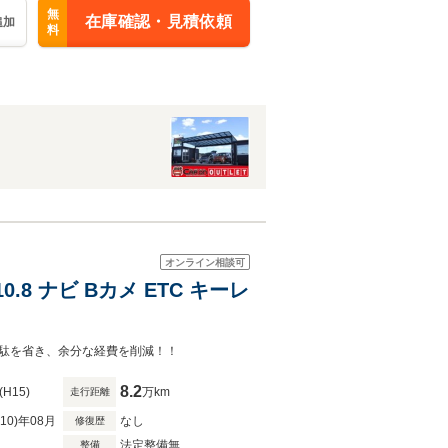
無
在庫確認・見積依頼
追加
料
オンライン相談可
0.8 ナビ Bカメ ETC キーレ
駄を省き、余分な経費を削減！！
8.2
(H15)
万km
走行距離
R10)年08月
なし
修復歴
法定整備無
整備