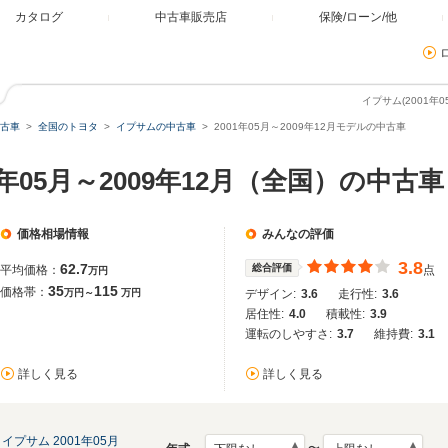
カタログ
中古車販売店
保険/ローン/他
イプサム(2001年
古車
全国のトヨタ
イプサムの中古車
2001年05月～2009年12月モデルの中古車
1年05月～2009年12月（全国）の中古車
価格相場情報
みんなの評価
3.8
62.7
総合評価
平均価格：
点
万円
35
115
価格帯：
万円～
万円
デザイン:
3.6
走行性:
3.6
居住性:
4.0
積載性:
3.9
運転のしやすさ:
3.7
維持費:
3.1
詳しく見る
詳しく見る
イプサム 2001年05月