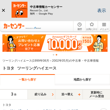
中古車情報カーセンサー
表示
Recruit Co., Ltd.
無料 － Google Play
履歴
お気に入り
メニュー
ツーリングハイエース(1999年08月～2002年05月)の中古車・中古車情報
トヨタ ツーリングハイエース
一覧から探す
地図から探す
更新時に
3
絞り込み
並べ替え
台
メール受信
トヨタ