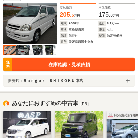
支払総額
本体価格
205.
175.
5
0
万円
万円
年式
2000
年
走行
6.1
万km
車検
車検整備無
修復
なし
保証
保証付
整備
法定整備無
住所
愛媛県四国中央市
無
在庫確認・見積依頼
料
販売店：
Ｒａｎｇｅｒ ＳＨＩＫＯＫＵ 本店
あなたにおすすめの中古車
［PR］