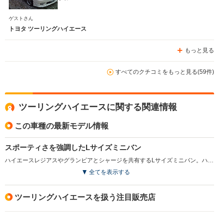
ゲストさん
トヨタ ツーリングハイエース
もっと見る
すべてのクチコミをもっと見る(59件)
ツーリングハイエースに関する関連情報
この車種の最新モデル情報
スポーティさを強調したLサイズミニバン
ハイエースレジアスやグランビアとシャージを共有するLサイズミニバン。ハイエースレジアスがマイナーチェンジをしてレジアスへ車名変更した時に、兄弟車として登場した。外観はレジアスよりも彫の深いデザインで、エアロパーツを採用したスポーティな雰囲気が特徴だ。ドアは2＋助手席のリアスライドドアという構成で、7人乗りと人乗りが用意されている。フロントシートに回転対座を、セカンド＆サードシートに脱着シートを採用しているのが特徴だ。エンジンは2.7Lの直6ガソリンと3Lディーゼルターボの2種類。(1999.8)
全てを表示する
ツーリングハイエースを扱う注目販売店