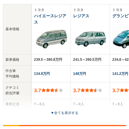
トヨタ
トヨタ
トヨタ
ハイエースレジア
レジアス
グランビ
ス
基本情報
新車価格
239.5～380.8万円
241.5～390.5万円
234.8～4
中古車
134.9万円
148万円
141.2万円
平均価格
クチコミ
3.7
3.7
3.7
総合評価
乗車定員
7～8人
7～8人
7～8人
▼
全てを表示する
ドア数
4～5ドア
4～5ドア
4～5ドア