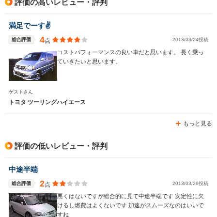
評価の高いレビュー・評判
駆動方式
FR、4WD
FR、4WD
FR、4WD
満足でーす✌
4
総合評価
2013/03/24投稿
点
コストパフォーマンスの良い車だと思います。 長く乗っ
ていきたいと思います。
ゲストさん
トヨタ ツーリングハイエース
もっと見る
評価の低いレビュー・評判
中途半端
2
総合評価
2013/03/29投稿
点
悪くはないですが総合的に見て中途半端です 安定性に欠
けるし燃費はよくないです 加速がスムーズなのはいいで
すね