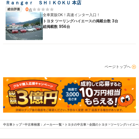
Ｒａｎｇｅｒ ＳＨＩＫＯＫＵ 本店
0
総合評価
点
全車業販OK！高速インター入口！
3
トヨタ ツーリングハイエースの
掲載台数
台
956
総掲載数
台
ページトップへ
中古車トップ
中古車検索：メーカー一覧
トヨタの中古車
全国のトヨタ
ツーリングハイエー