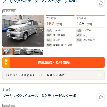
ツーリングハイエース 2.7 Vパッケージ 4WD
販売店保証
支払総額
本体価格
167.
145.
8
0
万円
万円
年式
2001
年
走行
5.1
万km
車検
車検整備付
修復
なし
保証
保証付
整備
法定整備付
住所
愛媛県四国中央市
無
在庫確認・見積依頼
料
販売店：
Ｒａｎｇｅｒ ＳＨＩＫＯＫＵ 本店
トヨタ
ツーリングハイエース 3.0 ディーゼルターボ
販売店保証