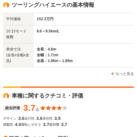
全高
全高
全高
ツーリングハイエースの基本情報
1.96m～2.06m
1.96m～1.99m
1.9
平均価格
152.3万円
全幅
全幅
全幅
10.15モード
8.6～9.5km/L
サイズ
1.7m～1.71m
1.7m～1.71m
1.8m
燃費
全長
全長
(全長x全幅x全高)
4.7m～4.8m
4.75m～4.8m
4.72m
車体寸法
全長：4.8m
(全長x全幅x全
全幅：1.71m
高)
全高：1.96m～1.99m
ホイールベース
ホイールベース
ホイー
-m
-m
もっと見る
車種に関するクチコミ・評価
WLTCモード
-
-
-
燃費
3.7
総合評価
点
3.6
3.6
3.9
デザイン :
走行性 :
居住性 :
4.0
3.7
3.7
積載性 :
運転しやすさ :
維持費 :
排気量
2693～2982cc
2693～2982cc
2693～33