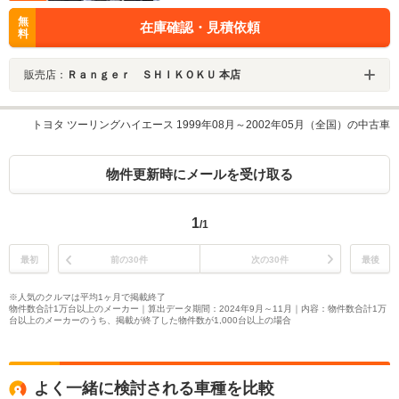
無
在庫確認・見積依頼
料
販売店：
Ｒａｎｇｅｒ ＳＨＩＫＯＫＵ 本店
トヨタ ツーリングハイエース 1999年08月～2002年05月（全国）の中古車
物件更新時にメールを受け取る
1
/1
最初
前の30件
次の30件
最後
※人気のクルマは平均1ヶ月で掲載終了
物件数合計1万台以上のメーカー｜算出データ期間：2024年9月～11月｜内容：物件数合計1万
台以上のメーカーのうち、掲載が終了した物件数が1,000台以上の場合
よく一緒に検討される車種を比較