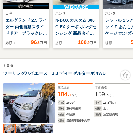
日産
ホンダ
ホンダ
エルグランド 2.5 ライ
N-BOX カスタム 660
シャトル 1.5
ダー 両側自動スライ
G EX ターボ ホンダセ
ッド Z あんし
ドドア ブラックレザ
ンシング 新品タイヤ/
ケージ/ホンダ
ーシート BADXロク
社外 SDナビ/ホンダセ
ーナビシステム
96
100
総額：
.8
万円
総額：
.9
万円
総額：
サーニ20インチAW
ンシング/両側電動ス
軽減ブレーキ/
ローダウン 純正メー
ライドドア/車線逸脱
ズコントロール
カーナビ 地デジフル
防止支援システム/シ
ヘッドライト/
トヨタ
セグ バックカメラ
ート ハーフレザー/ド
ホイール/
後席モニター スマー
ライブレコーダー 社
ツーリングハイエース 3.0 ディーゼルターボ 4WD
トキー HIDライト
外/ヘッドランプ
LED/Bluetooth接
支払総額
本体価格
続/ETC
184.
159.
1
5
万円
万円
年式
2000
年
走行
17.3
万km
車検
車検整備無
修復
あり
保証
保証無
整備
法定整備無
住所
愛媛県四国中央市