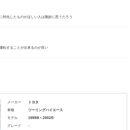
に特化したものがほしい人は微妙に思うだろう
運転することが出来るのが良い
メーカー
トヨタ
車種
ツーリングハイエース
モデル
1999/8～2002/5
グレード
-