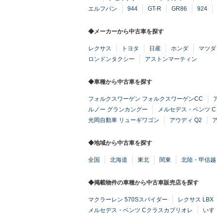
エルフバン
944
GT-R
GR86
924
◆メーカーから中古車を探す
レクサス
トヨタ
日産
ホンダ
マツダ
ロンドンタクシー
アストンマーティン
◆車種から中古車を探す
フォルクスワーゲン フォルクスワーゲンCC
ルノー グランカングー
メルセデス・ベンツ 
光岡自動車 リューギワゴン
アウディ Q2
◆地域から中古車を探す
全国
北海道
東北
関東
北陸・甲信越
◆掲載物件の車種から中古車販売店を探す
マクラーレン 570Sスパイダー
レクサス LBX
メルセデス・ベンツ Cクラスカブリオレ
いす