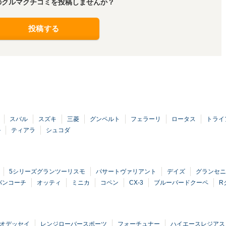
のクルマクチコミを投稿しませんか？
投稿する
スバル
スズキ
三菱
グンペルト
フェラーリ
ロータス
トライ
ル
ティアラ
シュコダ
5シリーズグランツーリスモ
パサートヴァリアント
デイズ
グランセニ
バンコーチ
オッティ
ミニカ
コペン
CX-3
ブルーバードクーペ
R
オデッセイ
レンジローバースポーツ
フォーチュナー
ハイエースレジアス