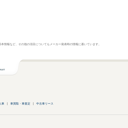
基本情報など、その他の項目についてもメーカー発表時の情報に基いています。
入車
車買取・車査定
中古車リース