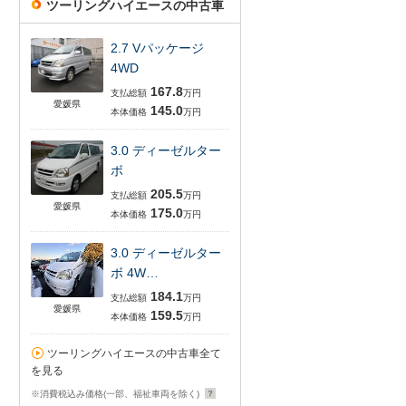
ツーリングハイエースの中古車
2.7 Vパッケージ
4WD
167.8
支払総額
万円
愛媛県
145.0
本体価格
万円
3.0 ディーゼルター
ボ
205.5
支払総額
万円
愛媛県
175.0
本体価格
万円
3.0 ディーゼルター
ボ 4W…
184.1
支払総額
万円
愛媛県
159.5
本体価格
万円
ツーリングハイエースの中古車全て
を見る
※消費税込み価格(一部、福祉車両を除く)