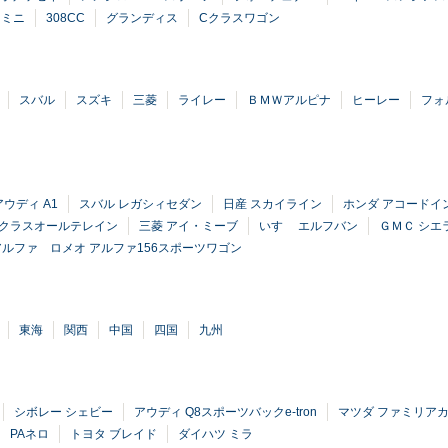
ミニ
308CC
グランディス
Cクラスワゴン
スバル
スズキ
三菱
ライレー
ＢＭＷアルピナ
ヒーレー
フォ
アウディ A1
スバル レガシィセダン
日産 スカイライン
ホンダ アコードイ
Cクラスオールテレイン
三菱 アイ・ミーブ
いすゞ エルフバン
ＧＭＣ シエ
アルファ ロメオ アルファ156スポーツワゴン
東海
関西
中国
四国
九州
シボレー シェビー
アウディ Q8スポーツバックe-tron
マツダ ファミリア
ゞ PAネロ
トヨタ ブレイド
ダイハツ ミラ