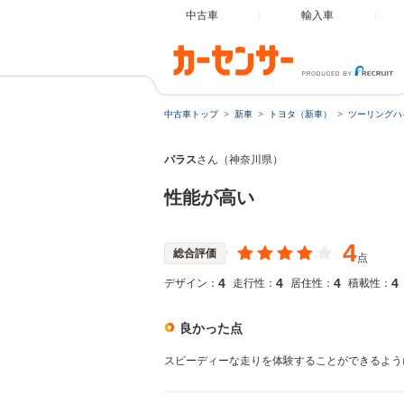
中古車
輸入車
中古車トップ
新車
トヨタ（新車）
ツーリングハ
パラス
さん（神奈川県）
性能が高い
4
総合評価
点
4
4
4
4
デザイン：
走行性：
居住性：
積載性：
良かった点
スピーディーな走りを体験することができるよう