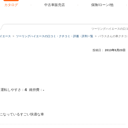
カタログ
中古車販売店
保険/ローン/他
ツーリングハイエースの口
イエース
ツーリングハイエースの口コミ・クチコミ・評価・評判一覧
パラスさんの車クチコ
投稿日：
2013年3月23日
4
-
運転しやすさ：
維持費：
になっているすごい快適な車