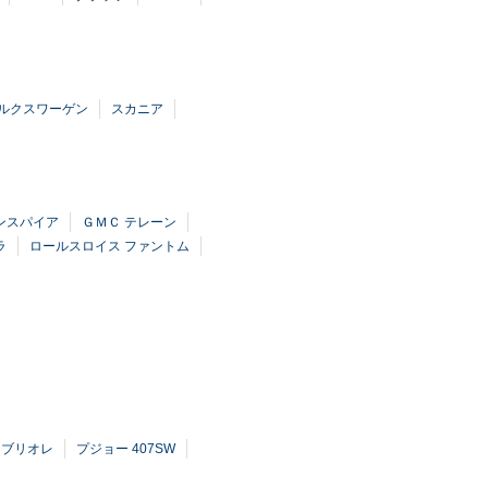
ルクスワーゲン
スカニア
ンスパイア
ＧＭＣ テレーン
ラ
ロールスロイス ファントム
カブリオレ
プジョー 407SW