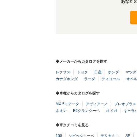
あなた
◆メーカーからカタログを探す
レクサス
トヨタ
日産
ホンダ
マツダ
カナダホンダ
ラーダ
ティヨール
オペ
◆車種からカタログを探す
MX-5ミアータ
アヴィアーノ
プレオプラス
ネオン
B6グランクーペ
オメガ
キャラ
◆車クチコミを見る
100
シビッククーペ
デリカミニ
SE