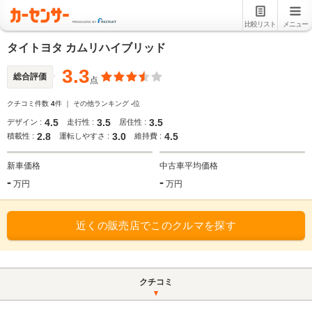
比較リスト
メニュー
タイトヨタ カムリハイブリッド
3.3
総合評価
点
クチコミ件数
4
件 ｜ その他ランキング
-
位
4.5
3.5
3.5
デザイン :
走行性 :
居住性 :
2.8
3.0
4.5
積載性 :
運転しやすさ :
維持費 :
新車価格
中古車平均価格
-
-
万円
万円
近くの販売店でこのクルマを探す
クチコミ