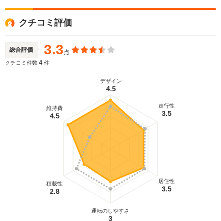
クチコミ評価
3.3
総合評価
点
4
クチコミ件数
件
デザイン
4.5
走行性
維持費
3.5
4.5
居住性
積載性
3.5
2.8
運転のしやすさ
3