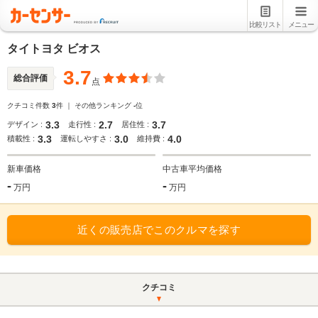
比較リスト
メニュー
タイトヨタ ビオス
3.7
総合評価
点
クチコミ件数
3
件 ｜ その他ランキング
-
位
3.3
2.7
3.7
デザイン :
走行性 :
居住性 :
3.3
3.0
4.0
積載性 :
運転しやすさ :
維持費 :
新車価格
中古車平均価格
-
-
万円
万円
近くの販売店でこのクルマを探す
クチコミ