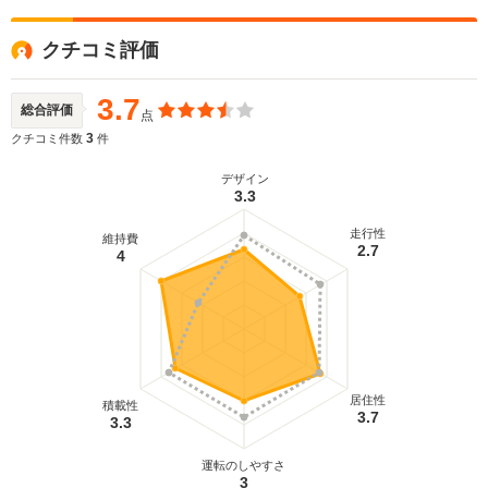
クチコミ評価
3.7
総合評価
点
3
クチコミ件数
件
デザイン
3.3
走行性
維持費
2.7
4
居住性
積載性
3.7
3.3
運転のしやすさ
3