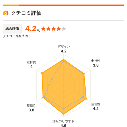
クチコミ評価
4.2
総合評価
点
5
クチコミ件数
件
デザイン
4.2
走行性
維持費
3.8
4
居住性
積載性
4.2
3.8
運転のしやすさ
4.6