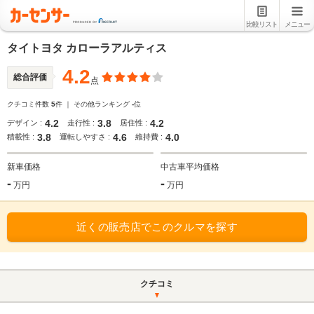
比較リスト
メニュー
タイトヨタ カローラアルティス
4.2
総合評価
点
クチコミ件数
5
件 ｜ その他ランキング
-
位
4.2
3.8
4.2
デザイン :
走行性 :
居住性 :
3.8
4.6
4.0
積載性 :
運転しやすさ :
維持費 :
新車価格
中古車平均価格
-
-
万円
万円
近くの販売店でこのクルマを探す
クチコミ