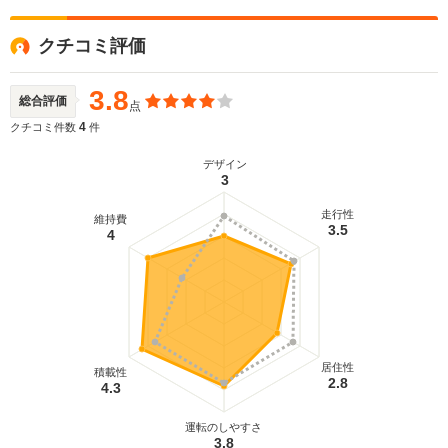
クチコミ評価
3.8
総合評価
点
4
クチコミ件数
件
デザイン
3
走行性
維持費
3.5
4
居住性
積載性
2.8
4.3
運転のしやすさ
3.8