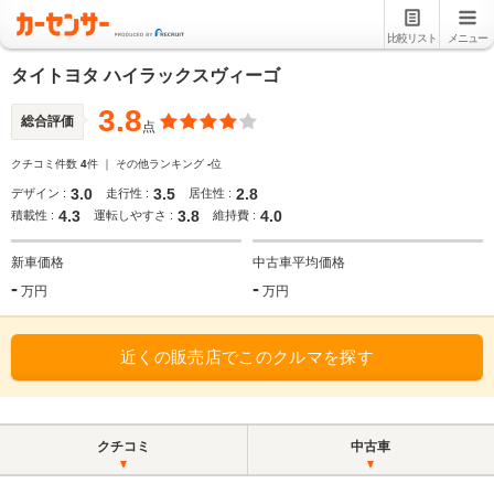
比較リスト
メニュー
タイトヨタ ハイラックスヴィーゴ
3.8
総合評価
点
クチコミ件数
4
件 ｜ その他ランキング
-
位
3.0
3.5
2.8
デザイン :
走行性 :
居住性 :
4.3
3.8
4.0
積載性 :
運転しやすさ :
維持費 :
新車価格
中古車平均価格
-
-
万円
万円
近くの販売店でこのクルマを探す
クチコミ
中古車