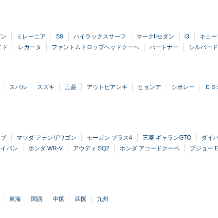
ダン
ミレーニア
S8
ハイラックスサーフ
マークIIセダン
i3
キュー
イド
レガータ
ファントムドロップヘッドクーペ
パートナー
シルバード
スバル
スズキ
三菱
アウトビアンキ
ヒョンデ
シボレー
ＤＳ
ーブ
マツダ アテンザワゴン
モーガン プラス4
三菱 ギャランGTO
ダイハ
リイバン
ホンダ WR-V
アウディ SQ2
ホンダ アコードクーペ
プジョー E-
東海
関西
中国
四国
九州