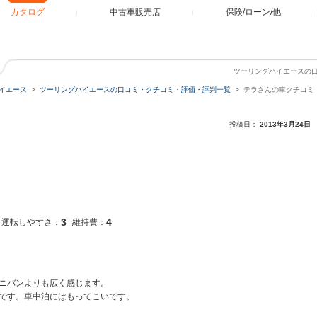
カタログ
中古車販売店
保険/ローン/他
ツーリングハイエースの
イエース
ツーリングハイエースの口コミ・クチコミ・評価・評判一覧
テラさんの車クチコミ
投稿日：
2013年3月24日
3
4
運転しやすさ：
維持費：
ニバンよりも広く感じます。
です。車中泊にはもってこいです。