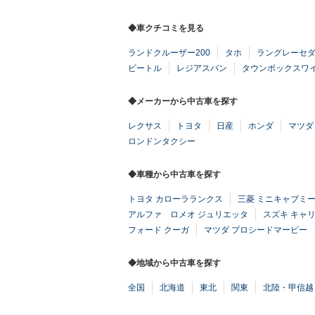
◆車クチコミを見る
ランドクルーザー200
タホ
ラングレーセ
ビートル
レジアスバン
タウンボックスワ
◆メーカーから中古車を探す
レクサス
トヨタ
日産
ホンダ
マツダ
ロンドンタクシー
◆車種から中古車を探す
トヨタ カローラランクス
三菱 ミニキャブミ
アルファ ロメオ ジュリエッタ
スズキ キャ
フォード クーガ
マツダ プロシードマービー
◆地域から中古車を探す
全国
北海道
東北
関東
北陸・甲信越