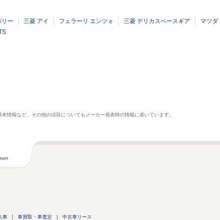
バリー
三菱 アイ
フェラーリ エンツォ
三菱 デリカスペースギア
マツダ
TS
基本情報など、その他の項目についてもメーカー発表時の情報に基いています。
入車
車買取・車査定
中古車リース