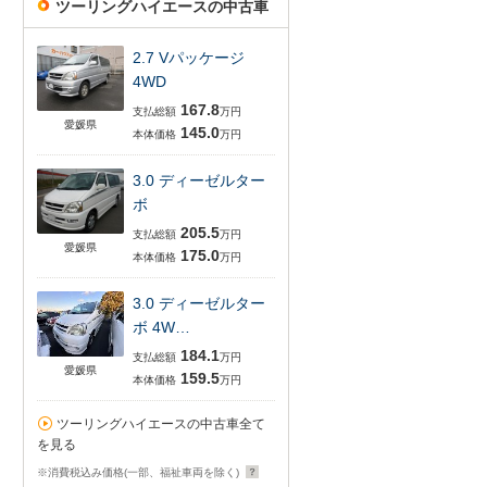
ツーリングハイエースの中古車
2.7 Vパッケージ
4WD
167.8
支払総額
万円
愛媛県
145.0
本体価格
万円
3.0 ディーゼルター
ボ
205.5
支払総額
万円
愛媛県
175.0
本体価格
万円
3.0 ディーゼルター
ボ 4W…
184.1
支払総額
万円
愛媛県
159.5
本体価格
万円
ツーリングハイエースの中古車全て
を見る
※消費税込み価格(一部、福祉車両を除く)