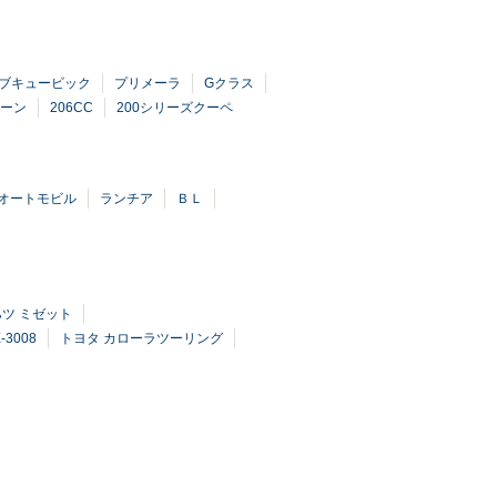
ブキュービック
プリメーラ
Gクラス
ーン
206CC
200シリーズクーペ
オートモビル
ランチア
ＢＬ
ツ ミゼット
3008
トヨタ カローラツーリング