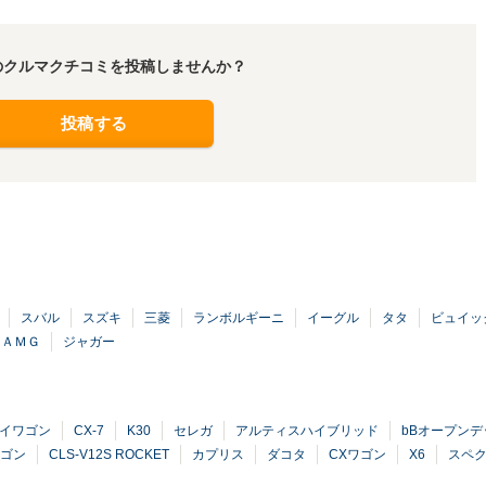
のクルマクチコミを投稿しませんか？
投稿する
スバル
スズキ
三菱
ランボルギーニ
イーグル
タタ
ビュイッ
スＡＭＧ
ジャガー
イワゴン
CX-7
K30
セレガ
アルティスハイブリッド
bBオープンデ
ワゴン
CLS-V12S ROCKET
カプリス
ダコタ
CXワゴン
X6
スペ