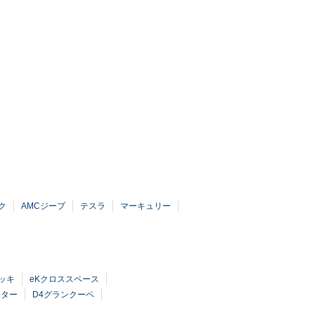
ク
AMCジープ
テスラ
マーキュリー
ッキ
eKクロススペース
クター
D4グランクーペ