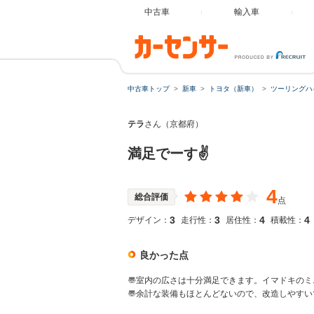
中古車
輸入車
中古車トップ
新車
トヨタ（新車）
ツーリングハ
テラ
さん（京都府）
満足でーす✌
4
総合評価
点
3
3
4
4
デザイン：
走行性：
居住性：
積載性：
良かった点
〠室内の広さは十分満足できます。イマドキのミ
〠余計な装備もほとんどないので、改造しやすい