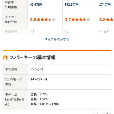
中古車
47.6万円
152.3万円
174万円
平均価格
クチコミ
3.6
3.7
3.8
総合評価
乗車定員
7人
8人
7～8人
▼
全てを表示する
ドア数
5ドア
4ドア
4ドア
全高
全高
全高
スパーキーの基本情報
1.81m～1.9m
1.96m～1.99m
1.86m
平均価格
65.5万円
全幅
全幅
全
10.15モード
14～17km/L
サイズ
1.52m
1.71m
1
燃費
全長
全長
(全長x全幅x全高)
3.77m
4.8m
4.44
車体寸法
全長：3.77m
(全長x全幅x全
全幅：1.52m
高)
全高：1.81m～1.9m
ホイールベース
ホイールベース
ホイー
-m
-m