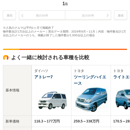
1
/1
最初
前の30件
次の30件
最後
※人気のクルマは平均1ヶ月で掲載終了
物件数合計1万台以上のメーカー｜算出データ期間：2024年9月～11月｜内容：物件数合計1万
台以上のメーカーのうち、掲載が終了した物件数が1,000台以上の場合
よく一緒に検討される車種を比較
ダイハツ
トヨタ
トヨタ
アトレー7
ツーリングハイエ
ライトエ
ース
基本情報
新車価格
116.3～177万円
259.5～338万円
170.5～2