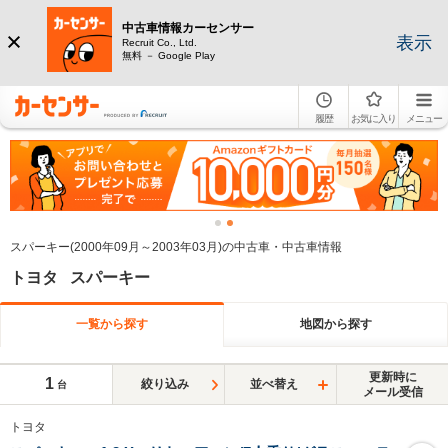
中古車情報カーセンサー
表示
Recruit Co., Ltd.
無料 － Google Play
履歴
お気に入り
メニュー
スパーキー(2000年09月～2003年03月)の中古車・中古車情報
トヨタ スパーキー
一覧から探す
地図から探す
更新時に
1
絞り込み
並べ替え
台
メール受信
トヨタ