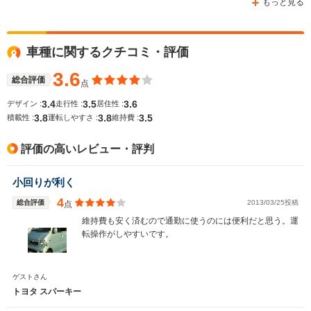
もっと見る
車種に関するクチコミ・評価
WLTCモード
-
-
-
燃費
3.6
総合評価
点
3.4
3.5
3.6
デザイン :
走行性 :
居住性 :
3.8
3.8
3.5
積載性 :
運転しやすさ :
維持費 :
排気量
1297cc
2693～2982cc
1998～21
評価の高いレビュー・評判
駆動方式
FR、4WD
FR、4WD
FR、4WD
小回りが利く
4
総合評価
2013/03/25投稿
点
維持費も安く済むので通勤に使うのには便利だと思う。運
転操作がしやすいです。
ゲストさん
トヨタ スパーキー