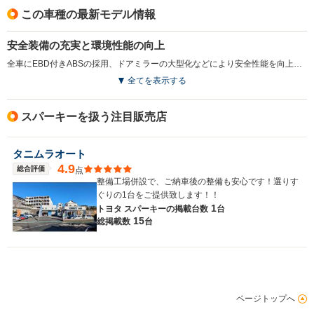
この車種の最新モデル情報
安全装備の充実と環境性能の向上
全車にEBD付きABSの採用、ドアミラーの大型化などにより安全性能を向上させるともに、全車の排ガスクリーン化を図った。また一部のグレードで左右独立スライド式セカンドシートを採用した。(2002.6)
全てを表示する
スパーキーを扱う注目販売店
タニムラオート
4.9
総合評価
点
整備工場併設で、ご納車後の整備も安心です！選りす
ぐりの1台をご提供致します！！
1
トヨタ スパーキーの
掲載台数
台
15
総掲載数
台
ページトップへ