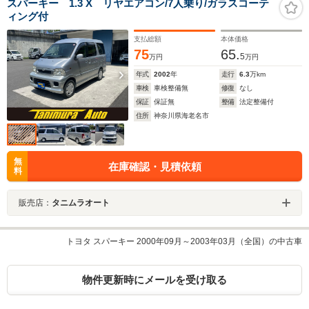
スパーキー 1.3 X リヤエアコン/7人乗り/ガラスコーテ
ィング付
支払総額
本体価格
75
65.
5
万円
万円
年式
2002
年
走行
6.3
万km
車検
車検整備無
修復
なし
保証
保証無
整備
法定整備付
住所
神奈川県海老名市
無
在庫確認・見積依頼
料
販売店：
タニムラオート
トヨタ スパーキー 2000年09月～2003年03月（全国）の中古車
物件更新時にメールを受け取る