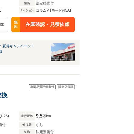
法定整備付
整備
C
コラムMTモード付5AT
ミッション
無
在庫確認・見積依頼
追加
料
：夏得キャンペーン！
報
車両品質評価書付
販売店保証
交換
9.5
(H26)
万km
走行距離
備付
なし
修復歴
法定整備付
整備