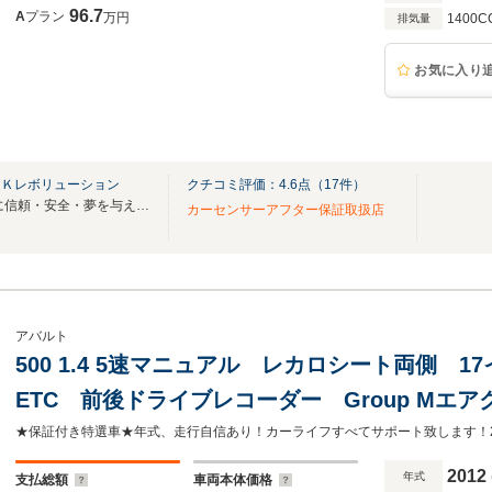
96.7
A
プラン
万円
1400C
排気量
お気に入り
）Ｋレボリューション
クチコミ評価：
4.6
点（
17
件）
世界の名車を通しお客様 社会に信頼・安全・夢を与える 企業を目指してます。
カーセンサーアフター保証取扱店
アバルト
500 1.4 5速マニュアル レカロシート両側
ETC 前後ドライブレコーダー Group Mエ
ツマフラー カーボンミラーカバー 正規ディー
2012
年式
支払総額
車両本体価格