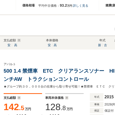
93.2
価格相場
燃費(
平均中古価格：
詳しく見る
万円
支払総額
本体価格
年式
安
高
安
高
新
古
アバルト
500 1.4 禁煙車 ETC クリアランスソナー 
ンチAW トラクションコントロール
2015
年式
支払総額
車両本体価格
142
128
2028(
車検
.5
.8
万円
万円
保証付
保証