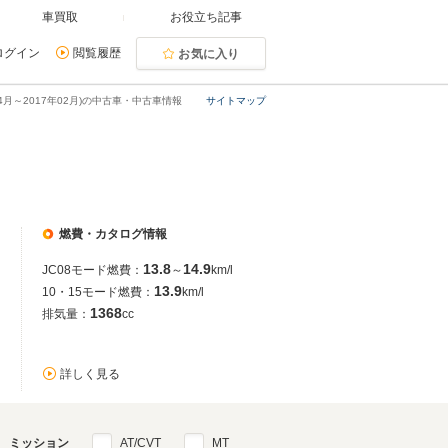
車買取
お役立ち記事
ログイン
閲覧履歴
お気に入り
年04月～2017年02月)の中古車・中古車情報
サイトマップ
燃費・カタログ情報
13.8
14.9
JC08モード燃費：
～
km/l
13.9
10・15モード燃費：
km/l
1368
排気量：
cc
詳しく見る
ミッション
AT/CVT
MT