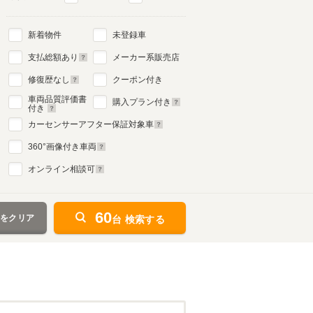
新着物件
未登録車
支払総額あり
メーカー系販売店
修復歴なし
クーポン付き
車両品質評価書
購入プラン付き
付き
カーセンサーアフター保証対象車
360
°画像付き車両
オンライン相談可
60
件をクリア
台 検索する