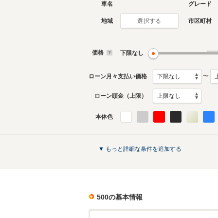
車名
グレード
地域
市区町村
選択する
価格
下限なし
〜
ローン月々支払い価格
ローン頭金（上限）
本体色
▼ もっと詳細な条件を追加する
500
の基本情報