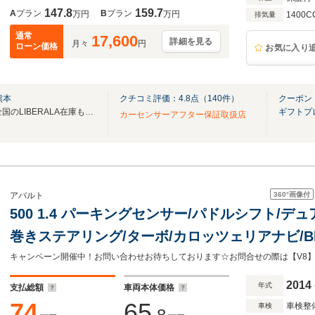
147.8
159.7
A
プラン
B
プラン
万円
万円
1400C
排気量
通常
17,600
詳細を見る
月々
円
ローン価格
お気に入り
熊本
クチコミ評価：
4.8
点（
140
件）
クーポン
無料電話は24時間ご案内！！全国のLIBERALA在庫も見たい方は一括照会が可能です！
ギフトプ
カーセンサーアフター保証取扱店
360°
画像付
アバルト
500 1.4 パーキングセンサー/パドルシフト/デュ
巻きステアリング/ターボ/カロッツェリアナビ/Blue
ライト/純正AW
キャンペーン開催中！お問い合わせお待ちしております☆お問合せの際は【V8
2014
年式
支払総額
車両本体価格
74
65
車検整
車検