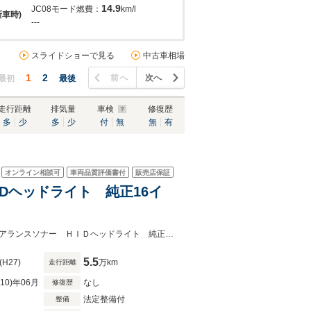
14.9
JC08モード燃費：
km/l
新車時)
---
スライドショーで見る
中古車相場
1
2
前へ
次へ
最初
最後
走行距離
排気量
車検
修復歴
多
少
多
少
付
無
無
有
オンライン相談可
車両品質評価書付
販売店保証
HIDヘッドライト 純正16イ
★グループ約３０，０００台の在庫から取り寄せ可能！★禁煙車 ＥＴＣ クリアランスソナー ＨＩＤヘッドライト 純正１６インチＡＷ トラクションコントロール
5.5
(H27)
万km
走行距離
R10)年06月
なし
修復歴
法定整備付
整備