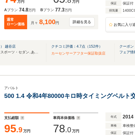
.8
万円
万円
保証付
保証
74.8
77.3
A
プラン
B
プラン
万円
万円
1400C
排気量
通常
8,100
詳細を見る
月々
円
ローン価格
お気に入り
） 越谷店
クチコミ評価：
4.7
点（
152
件）
クーポン
在庫数約６００台！ミニバン・スポーツ・セダン..あなたの「欲しい」が見つかります！
フェア情
カーセンサーアフター保証取扱店
アバルト
500 1.4 令和4年80000キロ時タイミングベルト
2014
年式
支払総額
車両本体価格
95
78
車検整
車検
.9
.0
万円
万円
保証付
保証