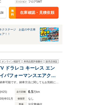
C
フロア5MT
ミッション
無
在庫確認・見積依頼
追加
料
ネクステージ お盆の中古車
ェア！！
オンライン相談可
車両品質評価書付
販売店保証
TV ドラレコ キーレス エン
ONI社製ショック HIDラ
カーセンサーを見て電話しましたとお伝え下さい。お気軽にお電話下さい。全国納車可能です。納車方法に関してもお気軽にご相談ください。
6.5
(H25)
万km
走行距離
R09)年01月
なし
修復歴
法定整備付
整備