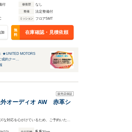
備付
なし
修復歴
法定整備付
整備
C
フロア5MT
ミッション
無
在庫確認・見積依頼
追加
料
★UNITED MOTORS
★ご成約クー…
報
販売店保証
C 社外オーディオ AW 赤革シ
◆定休日：毎週日曜、第3火曜 ◆10：00～18：00 ◆TEL：0465-20-8442スムーズな対応を心がけているため、ご予約いただけると助かります。◆公式LINE：@542xhkin
5.5
走行距離