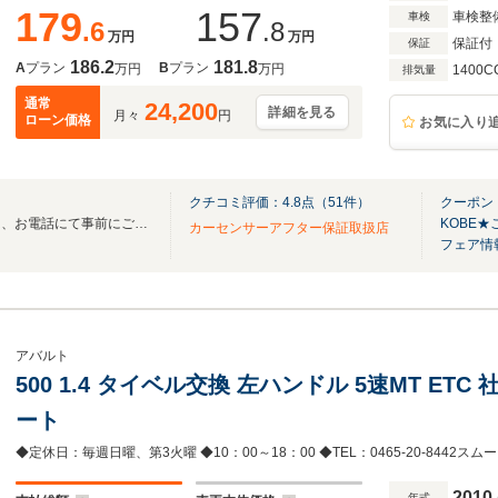
179
157
車検整
車検
.6
.8
万円
万円
保証付
保証
186.2
181.8
A
プラン
B
プラン
万円
万円
1400C
排気量
通常
24,200
詳細を見る
月々
円
ローン価格
お気に入り
クチコミ評価：
4.8
点（
51
件）
クーポン：
当社の車両をご覧いただく際は、お電話にて事前にご予約ください！
KOBE
カーセンサーアフター保証取扱店
フェア情
アバルト
500 1.4 タイベル交換 左ハンドル 5速MT ET
ート
2010
年式