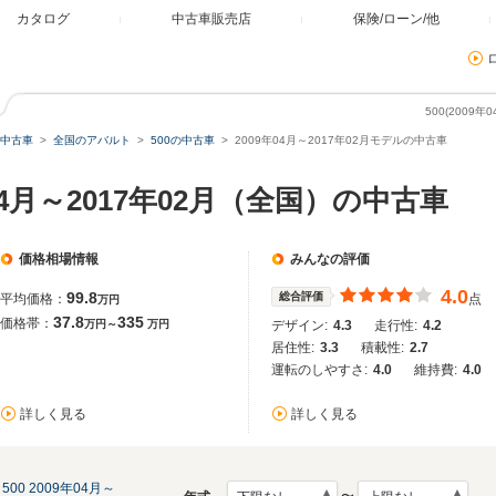
カタログ
中古車販売店
保険/ローン/他
500(2009
中古車
全国のアバルト
500の中古車
2009年04月～2017年02月モデルの中古車
年04月～2017年02月（全国）の中古車
価格相場情報
みんなの評価
4.0
99.8
総合評価
平均価格：
点
万円
37.8
335
価格帯：
万円～
万円
デザイン:
4.3
走行性:
4.2
居住性:
3.3
積載性:
2.7
運転のしやすさ:
4.0
維持費:
4.0
詳しく見る
詳しく見る
500 2009年04月～