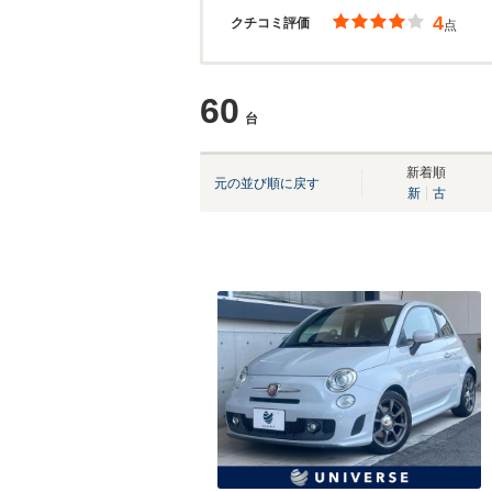
4
クチコミ評価
点
60
台
新着順
元の並び順に戻す
新
古