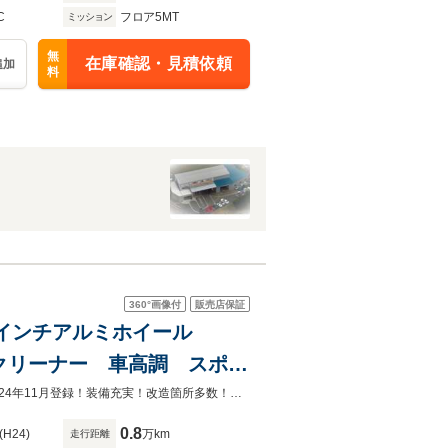
C
フロア5MT
ミッション
無
在庫確認・見積依頼
追加
料
360°
画像付
販売店保証
 17インチアルミホイール
アクリーナー 車高調 スポー
ラー車 3ヶ月保証付
★保証付き特選車★年式、走行自信あり！カーライフすべてサポート致します！24年11月登録！装備充実！改造箇所多数！レカロシートがかっこいい！パワー感かなりあります！必見です！
0.8
(H24)
万km
走行距離