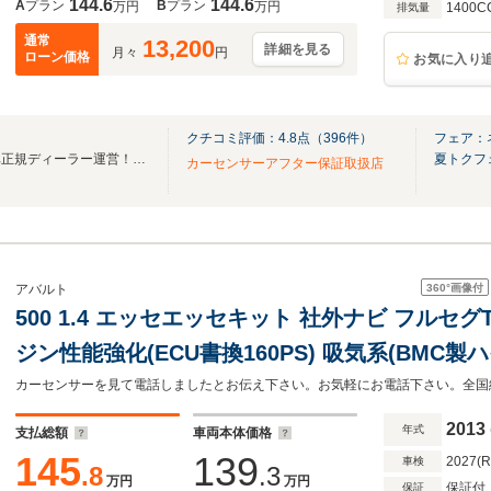
144.6
144.6
A
プラン
B
プラン
万円
万円
1400C
排気量
通常
13,200
詳細を見る
月々
円
ローン価格
お気に入り
クチコミ評価：
4.8
点（
396
件）
フェア：
東証プライム市場上場！輸入車正規ディーラー運営！グループ輸入車総在庫1,500台以上
夏トクフ
カーセンサーアフター保証取扱店
360°
画像付
アバルト
500 1.4 エッセエッセキット 社外ナビ フルセグ
ジン性能強化(ECU書換160PS) 吸気系(BMC製ハイパフォーマンスエアクリ
ーナー) 足回り(ハイパフォーマンススプリング K
イト
2013
年式
支払総額
車両本体価格
145
139
2027(
車検
.8
.3
万円
万円
保証付
保証