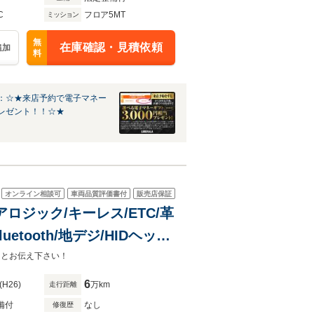
C
フロア5MT
ミッション
無
在庫確認・見積依頼
追加
料
：☆★来店予約で電子マネー
レゼント！！☆★
オンライン相談可
車両品質評価書付
販売店保証
アロジック/キーレス/ETC/革
tooth/地デジ/HIDヘッド
】とお伝え下さい！
6
(H26)
万km
走行距離
備付
なし
修復歴