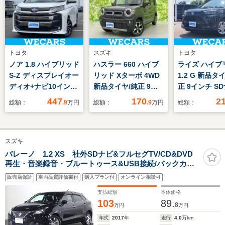
トヨタ
スズキ
トヨタ
ノア 1.8 ハイブリッド
ハスラー 660 ハイブ
ライズ ハイブ
S-Z ディスプレイオー
リッド Xターボ 4WD
1.2 G 新品タ
ディオ+ナビ10インチ/
新品タイヤ/純正 9イ
正 9インチ S
トヨタセーフティセン
ンチ SDナビ/衝突安全
ヨタセーフテ
447
170
2
総額：
.9
万円
総額：
.9
万円
総額：
ス/両側電動スライド
装置/シートヒーター/
ス/車線逸脱防
ドア/シートヒーター
車線逸脱防止支援シス
システム/ヘッ
前席/パノラミックビ
テム/ヘッドランプ
プ LED/Bluet
スズキ
ューモニター/車線逸
LED/EBD付ABS/横滑
続/ETC/EBD付
脱防止支援システム/
り防止装置/アイドリ
滑り防止装置
バレーノ 1.2 XS 社外SDナビ&フルセグTV/CD&DVD
再生・音楽録音・ブルートゥース&USB接続/バックカメ
シート ハーフレザー
ングストップ
ラ/前後ドラレコ/インテリキー/ETC/LEDオートライト/シ
販売店保証
車両品質評価書付
購入プラン付
オンライン相談可
ートヒーター/レーダーブレーキサポートII/純正16インチ
アルミ/禁煙車
支払総額
本体価格
103
89.
8
万円
万円
年式
2017
年
走行
4.0
万km