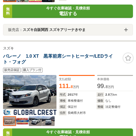
今すぐ在庫確認・見積依頼
無
電話する
料
販売店：
スズキ自販関西 スズキアリーナきやま
スズキ
バレーノ 1.0 XT 黒革前席シートヒーター/LEDライ
ト・フォグ
販売店保証
購入プラン付
支払総額
本体価格
111.
99.
8
8
万円
万円
年式
2017
年
走行
2.0
万km
車検
車検整備付
修復
なし
保証
保証付
整備
法定整備付
住所
長崎県大村市
今すぐ在庫確認・見積依頼
無