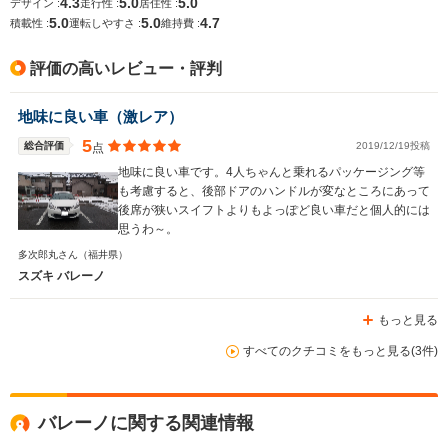
4.3
5.0
5.0
デザイン :
走行性 :
居住性 :
5.0
5.0
4.7
積載性 :
運転しやすさ :
維持費 :
評価の高いレビュー・評判
地味に良い車（激レア）
5
総合評価
2019/12/19投稿
点
地味に良い車です。4人ちゃんと乗れるパッケージング等
も考慮すると、後部ドアのハンドルが変なところにあって
後席が狭いスイフトよりもよっぽど良い車だと個人的には
思うわ～。
多次郎丸さん
（福井県）
スズキ バレーノ
もっと見る
すべてのクチコミをもっと見る(3件)
バレーノに関する関連情報