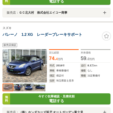
電話する
料
販売店：
ＧＣ北大村 株式会社エイコー商事
スズキ
バレーノ 1.2 XG レーダーブレーキサポート
販売店保証
支払総額
本体価格
74.
59.
4
0
万円
万円
年式
2016
年
走行
8.3
万km
車検
車検整備付
修復
なし
保証
保証付
整備
法定整備付
住所
埼玉県富士見市
今すぐ在庫確認・見積依頼
無
電話する
料
販売店：
（株）ホンダカーズ坂戸 オートガーデン富士見