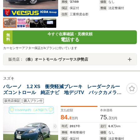
車検
'27/09
修復
なし
保証
保証付
整備
法定整備付
住所
三重県度会郡
今すぐ在庫確認・見積依頼
無
電話する
料
カーセンサーアフター保証がAプランに付いています
販売店：
（株）オートモール ヴァーサス伊勢店
スズキ
バレーノ 1.2 XS 衝突軽減ブレーキ レーダークルー
ズコントロール 純正ナビ 地デジTV バックカメラ
シートヒーター スマートキー プッシュスタート HID
販売店保証
購入プラン付
ヘッドライト ETC
支払総額
本体価格
84.
75.
8
3
万円
万円
年式
2017
年
走行
6.0
万km
車検
車検整備付
修復
なし
保証
保証付
整備
法定整備付