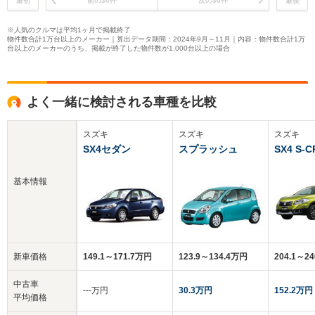
最初
前の30件
次の30件
最後
※人気のクルマは平均1ヶ月で掲載終了
物件数合計1万台以上のメーカー｜算出データ期間：2024年9月～11月｜内容：物件数合計1万
台以上のメーカーのうち、掲載が終了した物件数が1,000台以上の場合
よく一緒に検討される車種を比較
スズキ
スズキ
スズキ
SX4セダン
スプラッシュ
SX4 S-
基本情報
新車価格
149.1～171.7万円
123.9～134.4万円
204.1～2
中古車
‐‐‐万円
30.3万円
152.2万円
平均価格