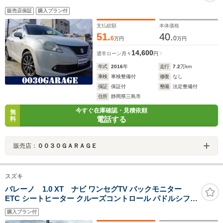
販売店保証
購入プラン付
支払総額
本体価格
51.
40.
6
0
万円
万円
14,600
通常ローン
月々
円
年式
2016
年
走行
7.2
万km
車検
車検整備付
修復
なし
保証
保証付
整備
法定整備付
住所
静岡県三島市
今すぐ在庫確認・見積依頼
無
電話する
料
販売店：
００３０ＧＡＲＡＧＥ
スズキ
バレーノ 1.0 XT ナビ ワンセグTV バックモニター
ETC シートヒーター クルーズコントロール パドルシフト
オートライト 純正アルミホイール
購入プラン付