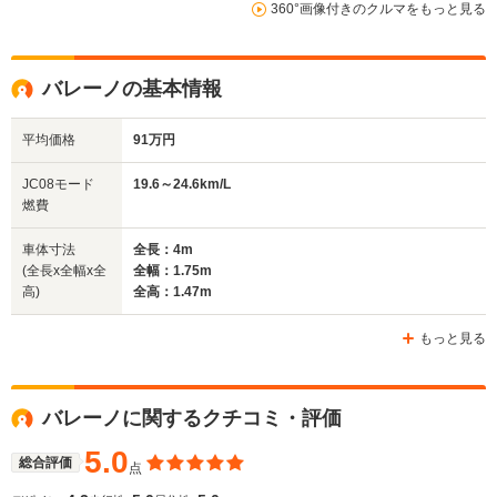
360°画像付きのクルマをもっと見る
WLTCモード
-
-
-
燃費
バレーノの基本情報
平均価格
91万円
排気量
1490cc
1242cc
1586cc
JC08モード
19.6～24.6km/L
駆動方式
FF
FF
FF、4WD
燃費
車体寸法
全長：4m
(全長x全幅x全
全幅：1.75m
高)
全高：1.47m
もっと見る
バレーノに関するクチコミ・評価
5.0
総合評価
点