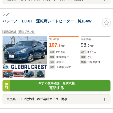
スズキ
バレーノ 1.0 XT 運転席シートヒーター・純16AW
販売店保証
購入プラン付
支払総額
本体価格
107.
98.
8
0
万円
万円
年式
2016
年
走行
3.3
万km
車検
車検整備付
修復
なし
保証
保証付
整備
法定整備付
住所
長崎県大村市
今すぐ在庫確認・見積依頼
無
電話する
料
販売店：
ＧＣ北大村 株式会社エイコー商事