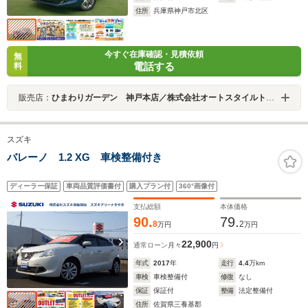
住所
兵庫県神戸市北区
今すぐ在庫確認・見積依頼
無
電話する
料
販売店：
ひまわりガーデン 神戸本店／株式会社オートスタイルトレーディング
スズキ
バレーノ 1.2 XG 車検整備付き
ディーラー保証
車両品質評価書付
購入プラン付
360°画像付
支払総額
本体価格
90.
79.
8
2
万円
万円
22,900
通常ローン
月々
円
年式
2017
年
走行
4.4
万km
車検
車検整備付
修復
なし
保証
保証付
整備
法定整備付
住所
佐賀県三養基郡