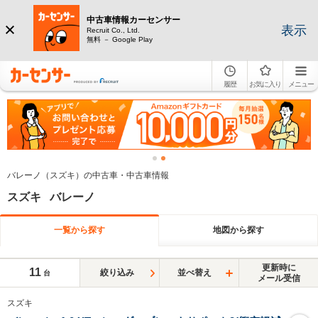
中古車情報カーセンサー
表示
Recruit Co., Ltd.
無料 － Google Play
履歴
お気に入り
メニュー
バレーノ（スズキ）の中古車・中古車情報
スズキ バレーノ
一覧から探す
地図から探す
更新時に
11
絞り込み
並べ替え
台
メール受信
スズキ