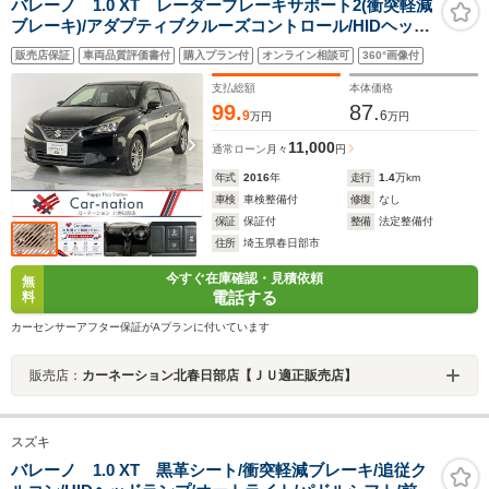
バレーノ 1.0 XT レーダーブレーキサポート2(衝突軽減
ブレーキ)/アダプティブクルーズコントロール/HIDヘッド
ランプ/シートヒーター/スマートキー/プッシュスタート/
販売店保証
車両品質評価書付
購入プラン付
オンライン相談可
360°画像付
純正16インチAW/carrozzeria製ナビ/DVD/ワンセグ
TV/ETC/ドラレコ
支払総額
本体価格
99.
87.
9
6
万円
万円
11,000
通常ローン
月々
円
年式
2016
年
走行
1.4
万km
車検
車検整備付
修復
なし
保証
保証付
整備
法定整備付
住所
埼玉県春日部市
今すぐ在庫確認・見積依頼
無
電話する
料
カーセンサーアフター保証がAプランに付いています
販売店：
カーネーション北春日部店【ＪＵ適正販売店】
スズキ
バレーノ 1.0 XT 黒革シート/衝突軽減ブレーキ/追従ク