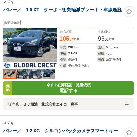
スズキ
バレーノ 1.0 XT ターボ・衝突軽減ブレーキ・車線逸脱
販売店保証
支払総額
本体価格
105.
96.
7
0
万円
万円
年式
2016
年
走行
5.9
万km
車検
'28/05
修復
なし
保証
保証付
整備
法定整備付
住所
長崎県佐世保市
今すぐ在庫確認・見積依頼
無
電話する
料
販売店：
ＧＣ相浦 株式会社エイコー商事
スズキ
バレーノ 1.2 XG クルコンバックカメラスマートキー