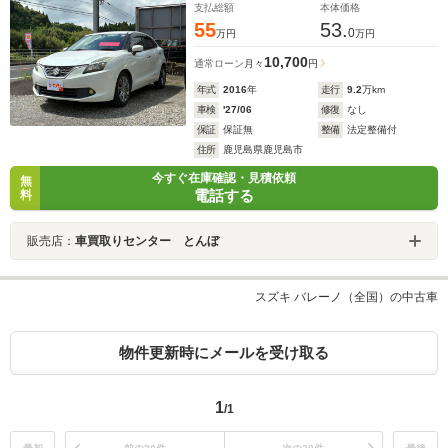
支払総額
本体価格
55
53.
0
万円
万円
10,700
通常ローン
月々
円
年式
2016
年
走行
9.2
万km
車検
'27/06
修復
なし
保証
保証無
整備
法定整備付
住所
鹿児島県鹿児島市
今すぐ在庫確認・見積依頼
無
電話する
料
販売店：
車買取りセンター とんぼ
スズキ バレーノ（全国）の中古車
物件更新時にメールを受け取る
1
/1