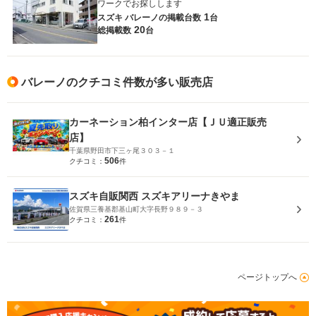
ワークでお探しします
1
スズキ バレーノの
掲載台数
台
20
総掲載数
台
バレーノのクチコミ件数が多い販売店
カーネーション柏インター店【ＪＵ適正販売
店】
千葉県野田市下三ヶ尾３０３－１
506
クチコミ：
件
スズキ自販関西 スズキアリーナきやま
佐賀県三養基郡基山町大字長野９８９－３
261
クチコミ：
件
ページトップへ