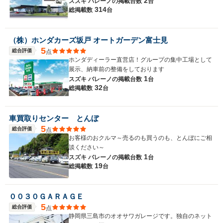
2
スズキ バレーノの
掲載台数
台
314
総掲載数
台
（株）ホンダカーズ坂戸 オートガーデン富士見
5
総合評価
点
ホンダディーラー直営店！グループの集中工場として
展示、納車前の整備をしております
1
スズキ バレーノの
掲載台数
台
32
総掲載数
台
車買取りセンター とんぼ
5
総合評価
点
お客様のおクルマ～売るのも買うのも、とんぼにご相
談ください～
1
スズキ バレーノの
掲載台数
台
19
総掲載数
台
００３０ＧＡＲＡＧＥ
5
総合評価
点
静岡県三島市のオオサワガレージです。独自のネット