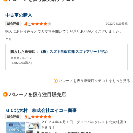
中古車の購入
4
総合評価
2022/04/29投稿
点
購入にあたり色々とワガママを聞いてくださりありがとうございました。
ニセ
購入した販売店：
（株）スズキ自販京都 スズキアリーナ宇治
スズキ バレーノ
（2022/04購入）
バレーノを扱う販売店クチコミをもっと見る
バレーノを扱う注目販売店
ＧＣ北大村 株式会社エイコー商事
5
総合評価
点
２０２４年４月１日、グローバルクレスト北大村店Ｏ
ＰＥＮ！！