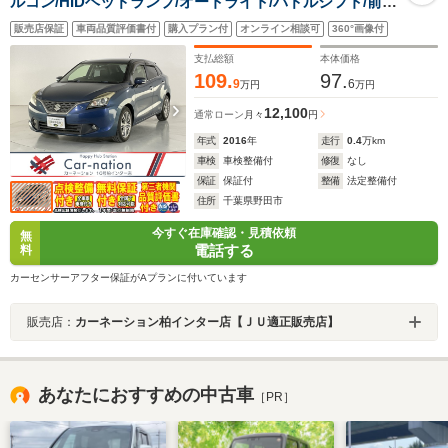
ルコン/HIDヘッドランプ/オートライト/パドルシフト/前席
シートヒーター/オートエアコン/プッシュスタート/カロッ
販売店保証
車両品質評価書付
購入プラン付
オンライン相談可
360°画像付
ツェリアナビ(CD・DVD・フルセグ・Bluetooth)/ETC/B
カメラ
支払総額
本体価格
109.
97.
9
6
万円
万円
12,100
通常ローン
月々
円
年式
2016
年
走行
0.4
万km
車検
車検整備付
修復
なし
保証
保証付
整備
法定整備付
住所
千葉県野田市
今すぐ在庫確認・見積依頼
無
電話する
料
カーセンサーアフター保証がAプランに付いています
販売店：
カーネーション柏インター店【ＪＵ適正販売店】
あなたにおすすめの中古車
［PR］