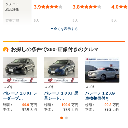
クチコミ
3.9
3.8
4.0
総合評価
乗車定員
5人
5人
5人
▼
全てを表示する
ドア数
4ドア
5ドア
5ドア
全高
全高
全高
お探しの条件で360°画像付きのクルマ
1.55m
1.59m
1.58
全幅
全幅
全幅
サイズ
1.73m
1.68m
1.77m
全長
全長
(全長x全幅x全高)
4.49m
3.72m～3.78m
4
スズキ
スズキ
スズキ
バレーノ 1.0 XT レ
バレーノ 1.0 XT 黒
バレーノ 1.2 XG
ーダーブ…
革シート…
車検整備付き
総額：
99.9
万円
総額：
109.9
万円
総額：
90.8
万円
ホイールベース
ホイールベース
ホイー
本体：
87.6
万円
本体：
97.6
万円
本体：
79.2
万円
-m
-m