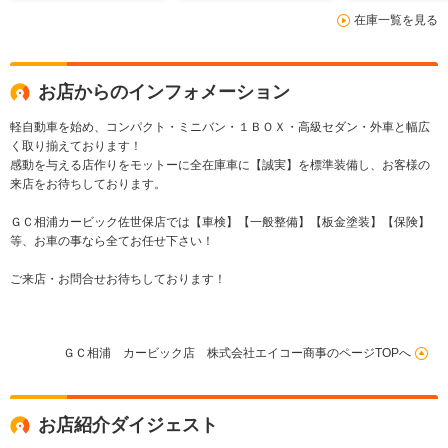
在庫一覧を見る
お店からのインフォメーション
軽自動車を始め、コンパクト・ミニバン・１ＢＯＸ・高級セダン・外車と幅広
く取り揃えております！
感動を与える店作りをモットーに全在庫車に【誠実】を標準装備し、お客様の
来店をお待ちしております。
ＧＣ相浦カービック佐世保店では【車検】【一般整備】【板金塗装】【保険】
等、お車の事なら全てお任せ下さい！
ご来店・お問合せお待ちしております！
ＧＣ相浦 カービック店 株式会社エイコー商事のページTOPへ
お店紹介ダイジェスト