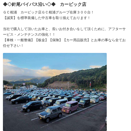
◆◇針尾バイパス沿い◇◆ カービック店
ＧＣ相浦 カービック店ＧＣ相浦グループ在庫３００台！
【誠実】を標準装備した中古車を取り揃えております！
当社で購入して頂いたお車と、長いお付き合いをして頂くために、アフターサ
ービス・メンテナンスの強化！！
【車検・一般整備】【板金】【保険】【カー用品販売】とお車の事なら全てお
任せ下さい！