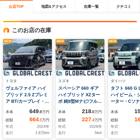
お店TOP
地図&アクセス
在庫一覧
クチコミ
このお店の在庫
NEW
NEW
NEW
トヨタ
スズキ
ダイハツ
ヴェルファイア ハイ
スペーシア 660 ギア
タフト 660 G 
ブリッド 2.5 Zプレミ
ハイブリッド XZター
ハイビーム・
ア BT/カープレイ・全
ボ 純9型Mナビ/フルセ
ーター・Cソ
方位カメラ・革シート
グ/カープレイ・全方
649
218
1
本体
.9
万円
本体
.0
万円
本体
位カ
664
227
1
総額
.5
万円
総額
.4
万円
総額
年式
2024
年
年式
2026
年
年式
走行
1.6
万km
走行
5
km
走行