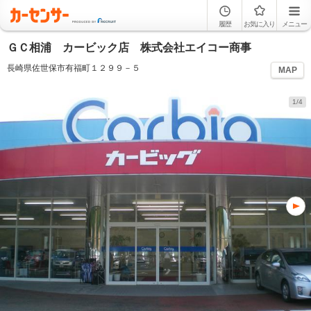
履歴
お気に入り
メニュー
ＧＣ相浦 カービック店 株式会社エイコー商事
長崎県佐世保市有福町１２９９－５
MAP
1/4