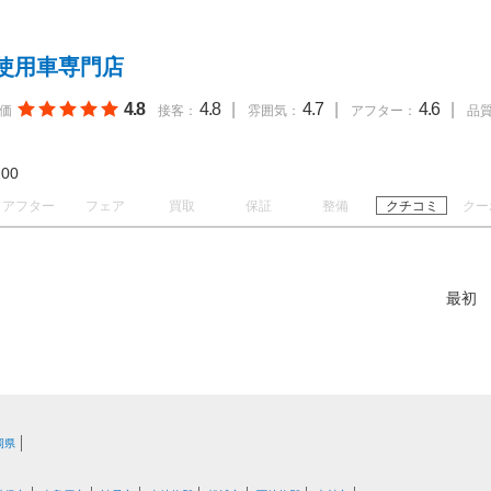
使用車専門店
4.8
4.8
|
4.7
|
4.6
|
価
接客：
雰囲気：
アフター：
品
19:00
アフター
フェア
買取
保証
整備
クチコミ
クー
最初
岡県