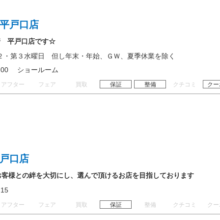
 平戸口店
崎 平戸口店です☆
２・第３水曜日 但し年末・年始、ＧＷ、夏季休業を除く
 18:00 ショールーム
アフター
フェア
買取
保証
整備
クチコミ
クー
平戸口店
” お客様との絆を大切にし、選んで頂けるお店を目指しております
18:15
アフター
フェア
買取
保証
整備
クチコミ
クー