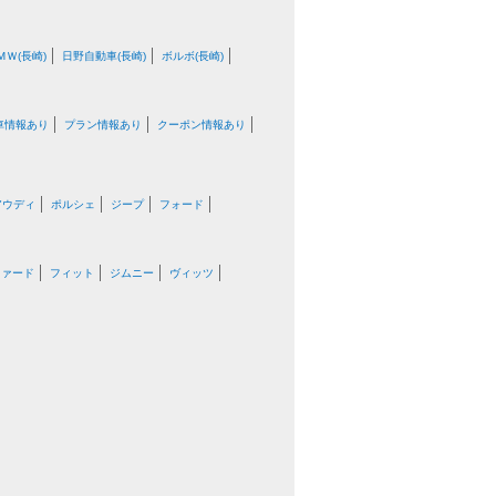
ＭＷ(長崎)
日野自動車(長崎)
ボルボ(長崎)
車情報あり
プラン情報あり
クーポン情報あり
アウディ
ポルシェ
ジープ
フォード
ファード
フィット
ジムニー
ヴィッツ