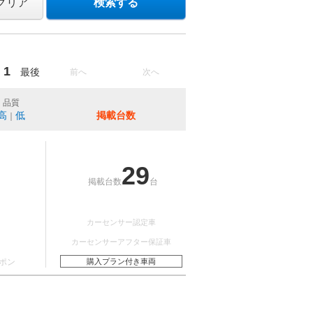
クリア
検索する
1
最後
前へ
次へ
品質
高
低
掲載台数
｜
29
掲載台数
台
カーセンサー認定車
カーセンサーアフター保証車
ポン
購入プラン付き車両