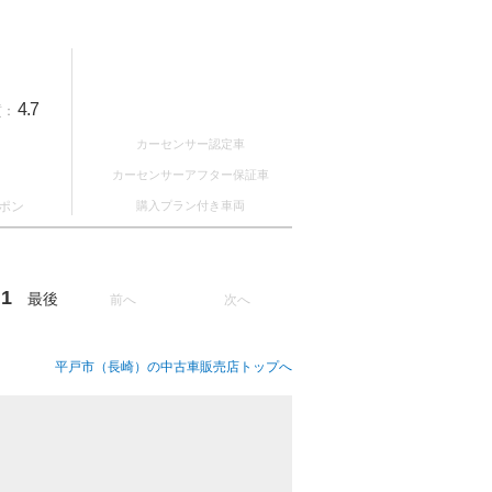
4.7
質：
カーセンサー認定車
カーセンサーアフター保証車
ポン
購入プラン付き車両
1
最後
前へ
次へ
平戸市（長崎）の中古車販売店トップへ