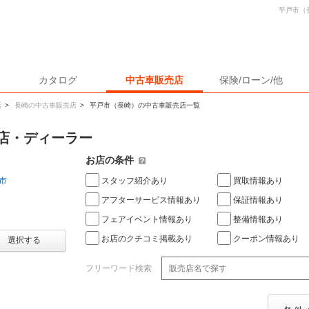
平戸市（
カタログ
中古車販売店
保険/ローン/他
店
>
長崎の中古車販売店
>
平戸市（長崎）の中古車販売店一覧
店・ディーラー
お店の条件
スタッフ紹介あり
買取情報あり
市
アフターサービス情報あり
保証情報あり
フェアイベント情報あり
整備情報あり
お店のクチコミ掲載あり
クーポン情報あり
選択する
フリーワード検索