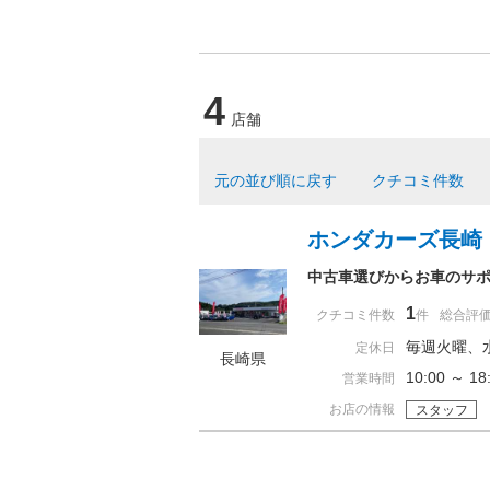
4
店舗
元の並び順に戻す
クチコミ件数
ホンダカーズ長崎
中古車選びからお車のサポー
1
クチコミ件数
件
総合評
毎週火曜、
定休日
長崎県
10:00 ～ 
営業時間
お店の情報
スタッフ