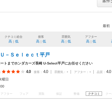
条件
最初
クチコミ総合
接客
雰囲気
アフター
高
低
高
低
高
低
高
低
｜
｜
｜
｜
 Ｕ－Ｓｅｌｅｃｔ平戸
トまでホンダカーズ長崎 U-Select平戸にお任せください
4.0
4.0
|
-
|
-
|
4.0
価
接客：
雰囲気：
アフター：
品質：
水曜日
18:00
アフター
フェア
買取
保証
整備
クチコミ
クー