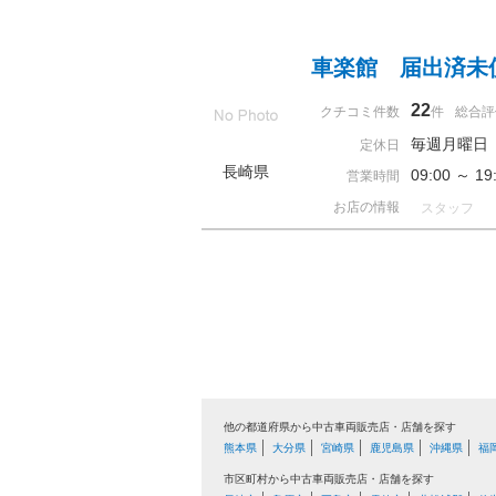
車楽館 届出済未
22
クチコミ件数
件
総合評
毎週月曜日
定休日
長崎県
09:00 ～ 
営業時間
お店の情報
スタッフ
他の都道府県から中古車両販売店・店舗を探す
熊本県
大分県
宮崎県
鹿児島県
沖縄県
福
市区町村から中古車両販売店・店舗を探す