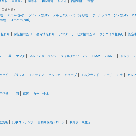
世保市
南島原市
諫早市
東彼杵郡
松浦市
西彼杵郡
大村市
・店舗を探す
崎)
スズキ(長崎)
ダイハツ(長崎)
メルセデス・ベンツ(長崎)
フォルクスワーゲン(長崎)
Ｂ
長崎)
ローバー(長崎)
情報あり
保証情報あり
整備情報あり
アフターサービス情報あり
クチコミ情報あり
認定
ル
三菱
マツダ
メルセデス・ベンツ
フォルクスワーゲン
BMW
シボレー
ボルボ
ッセイ
プリウス
エスティマ
セルシオ
キューブ
エルグランド
マーチ
ミラ
アル
甲信越
中国
四国
九州・沖縄
販売店
記事コンテンツ
自動車保険・ローン
車買取・車査定