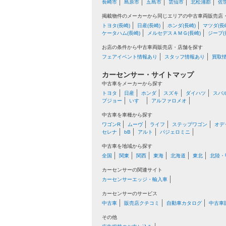
長崎市
島原市
五島市
雲仙市
北松浦郡
佐
掲載物件のメーカーから同じエリアの中古車両販売店
トヨタ(長崎)
日産(長崎)
ホンダ(長崎)
マツダ(長
ケータハム(長崎)
メルセデスＡＭＧ(長崎)
ジープ(
お店の条件から中古車両販売店・店舗を探す
フェアイベント情報あり
スタッフ情報あり
買取
カーセンサー・サイトマップ
中古車をメーカーから探す
トヨタ
日産
ホンダ
スズキ
ダイハツ
スバ
プジョー
いすゞ
アルファロメオ
中古車を車種から探す
ワゴンR
ムーヴ
ライフ
ステップワゴン
オデ
セレナ
bB
アルト
パジェロミニ
中古車を地域から探す
全国
関東
関西
東海
北海道
東北
北陸・
カーセンサーの関連サイト
カーセンサーエッジ・輸入車
カーセンサーのサービス
中古車
販売店クチコミ
自動車カタログ
中古車
その他