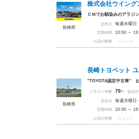
株式会社ウイング
ＣＭでお馴染みのアラジン
毎週水曜日
定休日
長崎県
10:00 ～ 
営業時間
お店の情報
スタッフ
長崎トヨペット 
”TOYOTA認定中古車
79
クチコミ件数
件
総合評
毎週月曜日
定休日
長崎県
10:00 ～ 
営業時間
お店の情報
スタッフ