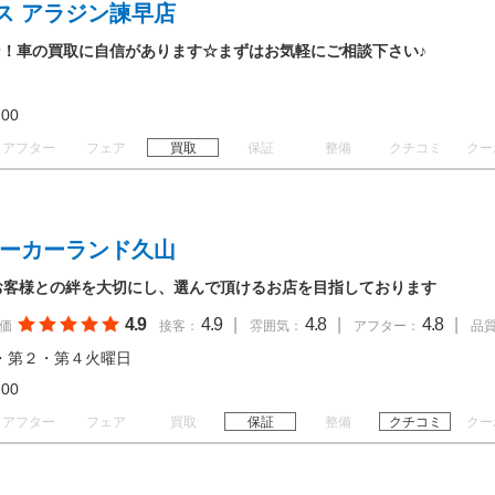
ス アラジン諫早店
！車の買取に自信があります☆まずはお気軽にご相談下さい♪
19:00
アフター
フェア
買取
保証
整備
クチコミ
クー
ユーカーランド久山
” お客様との絆を大切にし、選んで頂けるお店を目指しております
4.9
4.9
|
4.8
|
4.8
|
価
接客：
雰囲気：
アフター：
品
・第２・第４火曜日
18:00
アフター
フェア
買取
保証
整備
クチコミ
クー