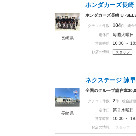
ホンダカーズ長崎
ホンダカーズ長崎 U -S
104
クチコミ件数
件
総合
毎週火曜日
定休日
長崎県
10:00 ～ 
営業時間
お店の情報
スタッフ
ネクステージ 諫
全国のグループ総在庫30
2
クチコミ件数
件
総合評
第２水曜日
定休日
長崎県
10:00 ～ 
営業時間
お店の情報
スタッフ