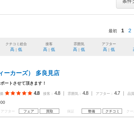
条件
1
2
最初
クチコミ総合
接客
雰囲気
アフター
高
低
高
低
高
低
高
低
｜
｜
｜
｜
ィーカーズ） 多良見店
サポートさせて頂きます！
4.8
4.8
|
4.8
|
4.7
|
価
接客：
雰囲気：
アフター：
品
20:00
アフター
フェア
買取
保証
整備
クチコミ
クー