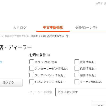
諫早市（
カタログ
中古車販売店
保険/ローン/他
店
>
長崎の中古車販売店
>
諫早市（長崎）の中古車販売店一覧
店・ディーラー
お店の条件
スタッフ紹介あり
買取情報あり
市
アフターサービス情報あり
保証情報あり
フェアイベント情報あり
整備情報あり
お店のクチコミ掲載あり
クーポン情報あり
選択する
フリーワード検索