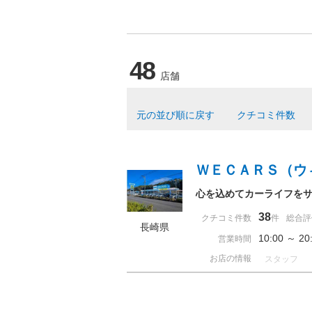
48
店舗
元の並び順に戻す
クチコミ件数
ＷＥＣＡＲＳ（ウ
心を込めてカーライフを
38
クチコミ件数
件
総合評
長崎県
10:00 ～ 
営業時間
お店の情報
スタッフ