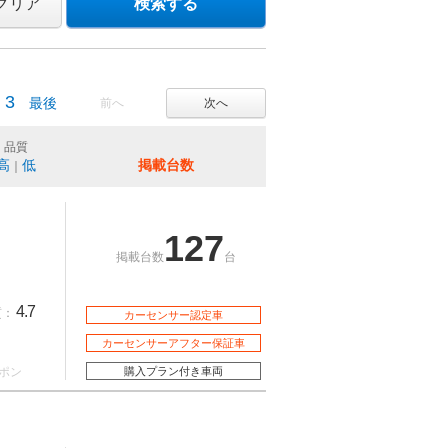
クリア
検索する
3
最後
前へ
次へ
品質
高
低
掲載台数
｜
127
掲載台数
台
4.7
質：
カーセンサー認定車
カーセンサーアフター保証車
ポン
購入プラン付き車両