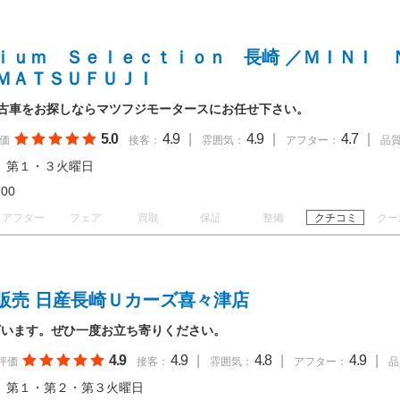
ｉｕｍ Ｓｅｌｅｃｔｉｏｎ 長崎 ／ＭＩＮＩ 
ＭＡＴＳＵＦＵＪＩ
の中古車をお探しならマツフジモータースにお任せ下さい。
5.0
4.9
|
4.9
|
4.7
|
価
接客：
雰囲気：
アフター：
品
 第１・３火曜日
18:00
アフター
フェア
買取
保証
整備
クチコミ
クー
販売 日産長崎Ｕカーズ喜々津店
ざいます。ぜひ一度お立ち寄りください。
4.9
4.9
|
4.8
|
4.9
|
評価
接客：
雰囲気：
アフター：
品
 第１・第２・第３火曜日