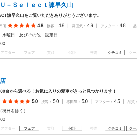
 Ｕ－Ｓｅｌｅｃｔ諫早久山
ELECT諫早久山をご覧いただきありがとうございます。
4.8
4.8
|
4.9
|
4.8
|
評価
接客：
雰囲気：
アフター：
品
 水曜日 及びその他 設定日
18:00
アフター
フェア
買取
保証
整備
クチコミ
クー
早店
,000台から選べる！お気に入りの愛車がきっと見つかります！
5.0
5.0
|
5.0
|
4.5
|
価
接客：
雰囲気：
アフター：
品質
（祝日を除く）
19:00
アフター
フェア
買取
保証
整備
クチコミ
クー