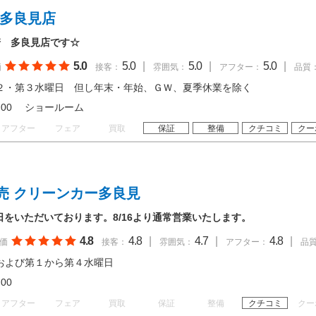
 多良見店
崎 多良見店です☆
5.0
5.0
|
5.0
|
5.0
|
価
接客：
雰囲気：
アフター：
品質
２・第３水曜日 但し年末・年始、ＧＷ、夏季休業を除く
 18:00 ショールーム
アフター
フェア
買取
保証
整備
クチコミ
クー
売 クリーンカー多良見
店休日をいただいております。8/16より通常営業いたします。
4.8
4.8
|
4.7
|
4.8
|
価
接客：
雰囲気：
アフター：
品
および第１から第４水曜日
18:00
アフター
フェア
買取
保証
整備
クチコミ
クー