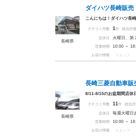
ダイハツ長崎販売
こんにちは！ダイハツ長
1
クチコミ件数
件
総合評
火曜日、第
定休日
長崎県
10:00 ～
営業時間
お店の情報
スタッフ
長崎三菱自動車販
8/11-8/15のお盆期間
11
クチコミ件数
件
総合評
毎週火曜日
定休日
長崎県
10:00 ～ 
営業時間
お店の情報
スタッフ