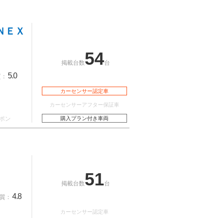
ＮＥＸ
54
掲載台数
台
5.0
質：
カーセンサー認定車
カーセンサーアフター保証車
ポン
購入プラン付き車両
51
掲載台数
台
4.8
質：
カーセンサー認定車