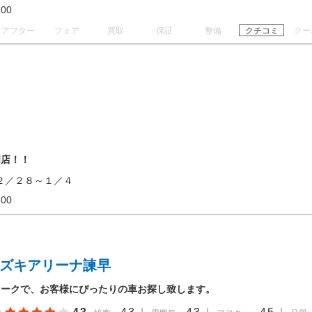
18:00
アフター
フェア
買取
保証
整備
クチコミ
クー
門店！！
２／２８～１／４
17:00
スズキアリーナ諫早
ワークで、お客様にぴったりの車お探し致します。