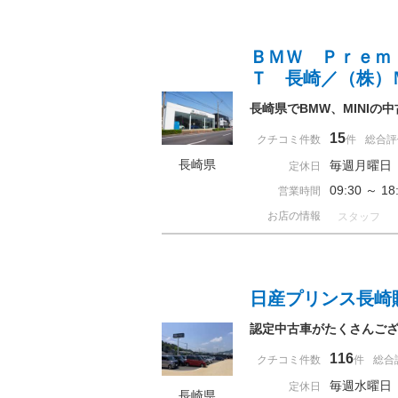
ＢＭＷ Ｐｒｅｍ
Ｔ 長崎／（株）
長崎県でBMW、MINI
15
クチコミ件数
件
総合評
長崎県
毎週月曜日
定休日
09:30 ～ 
営業時間
お店の情報
スタッフ
日産プリンス長崎
認定中古車がたくさんご
116
クチコミ件数
件
総合
毎週水曜日
定休日
長崎県