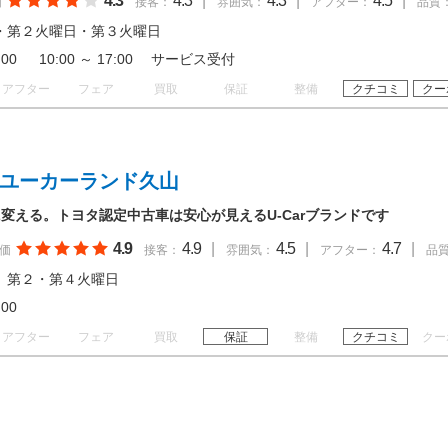
4.3
4.3
|
4.3
|
4.5
|
価
接客：
雰囲気：
アフター：
品質
・第２火曜日・第３火曜日
18:00 10:00 ～ 17:00 サービス受付
アフター
フェア
買取
保証
整備
クチコミ
クー
 ユーカーランド久山
変える。トヨタ認定中古車は安心が見えるU-Carブランドです
4.9
4.9
|
4.5
|
4.7
|
価
接客：
雰囲気：
アフター：
品
 第２・第４火曜日
18:00
アフター
フェア
買取
保証
整備
クチコミ
クー